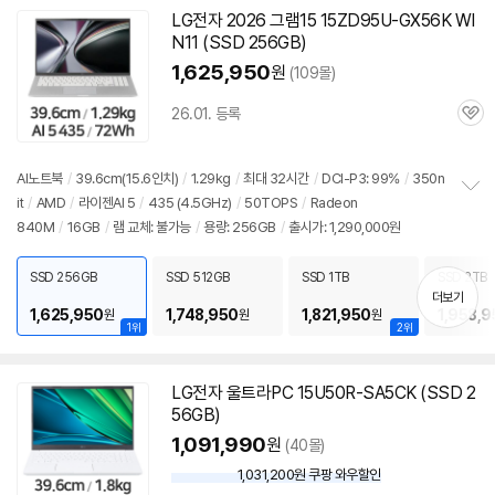
LG전자 2026 그램15 15ZD95U-GX56K WI
N11 (SSD 256GB)
1,625,950
원
(109몰)
26.01. 등록
관
심
AI노트북
/
39.6cm(15.6인치)
/
1.29kg
/
최대 32시간
/
DCI-P3: 99%
/
350n
it
/
AMD
/
라이젠AI 5
/
435 (4.5GHz)
/
50TOPS
/
Radeon
정
840M
/
16GB
/
램 교체: 불가능
/
용량: 256GB
/
출시가: 1,290,000원
보
펼
치
SSD 256GB
SSD 512GB
SSD 1TB
SSD 2TB
기
더보기
세부정보 열기/접기
1,625,950
1,748,950
1,821,950
1,958,9
원
원
원
1위
2위
LG전자 울트라PC 15U50R-SA5CK (SSD 2
56GB)
1,091,990
원
(40몰)
1,031,200원 쿠팡 와우할인
와