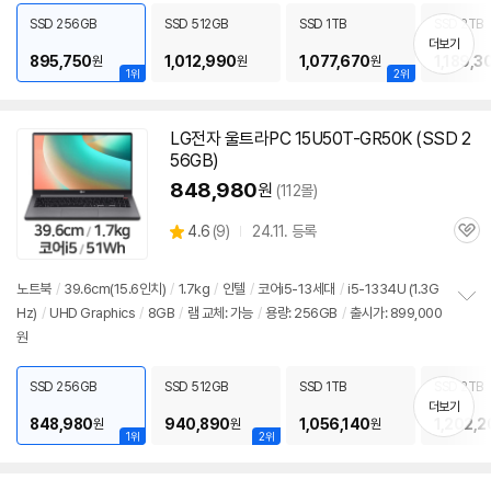
치
SSD 256GB
SSD 512GB
SSD 1TB
SSD 2TB
기
더보기
895,750
1,012,990
1,077,670
1,189,3
원
원
원
1위
2위
LG전자 울트라PC 15U50T-GR50K (SSD 2
56GB)
848,980
원
(112몰)
상
4.6
(
9)
24.11. 등록
관
별
품
심
점
리
노트북
/
39.6cm(15.6인치)
/
1.7kg
/
인텔
/
코어i5-13세대
/
i5-1334U (1.3G
뷰
Hz)
/
UHD Graphics
/
8GB
/
램 교체: 가능
/
용량: 256GB
/
출시가: 899,000
정
원
보
펼
치
SSD 256GB
SSD 512GB
SSD 1TB
SSD 2TB
기
더보기
848,980
940,890
1,056,140
1,202,2
원
원
원
1위
2위