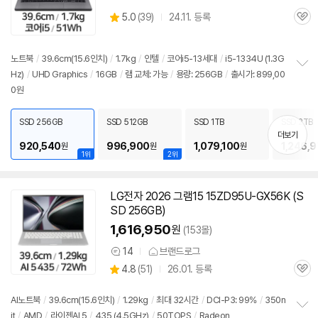
상
5.0
(
39)
24.11. 등록
관
별
품
심
점
리
노트북
/
39.6cm(15.6인치)
/
1.7kg
/
인텔
/
코어i5-13세대
/
i5-1334U (1.3G
뷰
Hz)
/
UHD Graphics
/
16GB
/
램 교체: 가능
/
용량: 256GB
/
출시가: 899,00
정
0원
보
펼
치
SSD 256GB
SSD 512GB
SSD 1TB
SSD 2TB
기
더보기
920,540
996,900
1,079,100
1,246,
원
원
원
1위
2위
LG전자 2026 그램15 15ZD95U-GX56K (S
SD 256GB)
1,616,950
원
(153몰)
14
브랜드로그
상
상
4.8
(
51)
26.01. 등록
품
관
별
의
품
심
점
견
리
AI노트북
/
39.6cm(15.6인치)
/
1.29kg
/
최대 32시간
/
DCI-P3: 99%
/
350n
뷰
it
/
AMD
/
라이젠AI 5
/
435 (4.5GHz)
/
50TOPS
/
Radeon