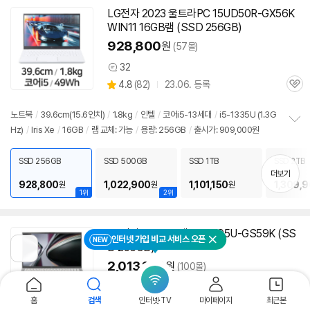
LG전자 2023 울트라PC 15UD50R-GX56K
WIN11 16GB램 (SSD 256GB)
928,800
원
(57몰)
32
상
상
4.8
(
82)
23.06. 등록
품
관
별
의
품
심
점
견
리
노트북
/
39.6cm(15.6인치)
/
1.8kg
/
인텔
/
코어i5-13세대
/
i5-1335U (1.3G
뷰
Hz)
/
Iris Xe
/
16GB
/
램 교체: 가능
/
용량: 256GB
/
출시가: 909,000원
정
보
펼
SSD 256GB
SSD 500GB
SSD 1TB
SSD 2TB
치
더보기
기
928,800
1,022,900
1,101,150
1,309,
원
원
원
1위
2위
LG전자 2026 그램15 15Z95U-GS59K (SS
인터넷 가입 비교 서비스 오픈
NEW
닫기
D 256GB)
이
전
2,013,180
원
(100몰)
페
이
1
지
상
홈
검색
인터넷·TV
마이페이지
최근본
로
상
4.8
(
4)
26.01. 등록
품
관