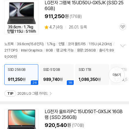
LG전자 그램북 15UD50U-GX5JK (SSD 25
6GB)
911,250
원
(176몰)
상
4.7
(
46)
26.01. 등록
관
별
품
심
점
리
노트북
/
39.6cm(15.6인치)
/
1.7kg
/
인텔
/
코어 울트라5
/
115U (4.2GHz)
/
뷰
21TOPS
/
Intel Graphics
/
8GB
/
램 교체: 가능
/
용량: 256GB
/
출시가: 89
정
9,000원
보
펼
치
SSD 256GB
SSD 512GB
SSD 1TB
SSD 2TB
기
더보기
911,250
989,740
1,086,350
1,256,5
원
원
원
2위
1위
TIP
2026 LG 그램 가이드
LG전자 울트라PC 15UD50T-GX5JK 16GB
램 (SSD 256GB)
920,540
원
(170몰)