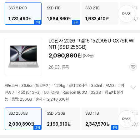
펼
치
SSD 512GB
SSD 1TB
SSD 2TB
SSD 4TB
기
더보기
1,731,490
1,864,860
1,983,410
3,176,7
원
원
원
1위
2위
LG전자 2026 그램15 15ZD95U-GX79K WI
N11 (SSD 256GB)
2,090,890
원
(83몰)
26.03. 등록
관
심
AI노트북
/
39.6cm(15.6인치)
/
1.29kg
/
최대 28시간
/
350nit
/
AMD
/
라이
젠AI 7
/
450 (5.1GHz)
/
50TOPS
/
Radeon 860M
/
32GB
/
램 교체: 불가
정
능
/
용량: 256GB
/
출시가: 2,240,000원
보
펼
치
SSD 256GB
SSD 512GB
SSD 1TB
SSD 2TB
기
더보기
2,090,890
2,199,910
2,347,570
2,529,
원
원
원
2위
1위