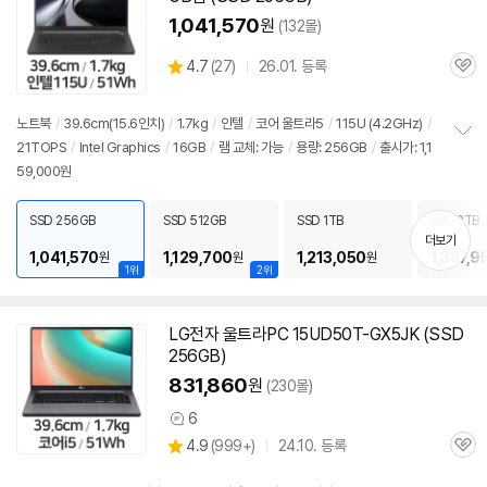
1,041,570
원
(132몰)
상
4.7
(
27)
26.01. 등록
관
별
품
심
점
리
노트북
/
39.6cm(15.6인치)
/
1.7kg
/
인텔
/
코어 울트라5
/
115U (4.2GHz)
/
뷰
21TOPS
/
Intel Graphics
/
16GB
/
램 교체: 가능
/
용량: 256GB
/
출시가: 1,1
정
59,000원
보
펼
치
SSD 256GB
SSD 512GB
SSD 1TB
SSD 2TB
기
더보기
1,041,570
1,129,700
1,213,050
1,387,9
원
원
원
1위
2위
LG전자 울트라PC 15UD50T-GX5JK (SSD
256GB)
831,860
원
(230몰)
6
상
상
4.9
(
999+)
24.10. 등록
품
관
별
의
품
심
점
견