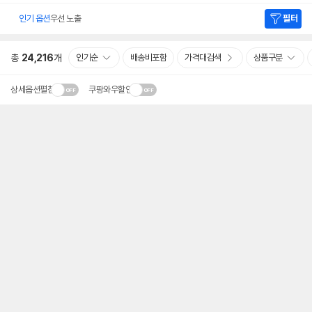
인기 옵션
우선 노출
필터
총
24,216
개
인기순
배송비포함
가격대검색
상품구분
상세옵션펼침
쿠팡와우할인