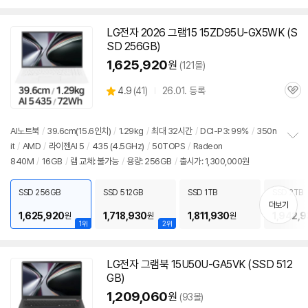
LG전자 2026 그램15 15ZD95U-GX5WK (S
SD 256GB)
1,625,920
원
(121몰)
상
4.9
(
41)
26.01. 등록
관
별
품
심
점
리
AI노트북
/
39.6cm(15.6인치)
/
1.29kg
/
최대 32시간
/
DCI-P3: 99%
/
350n
뷰
it
/
AMD
/
라이젠AI 5
/
435 (4.5GHz)
/
50TOPS
/
Radeon
정
840M
/
16GB
/
램 교체: 불가능
/
용량: 256GB
/
출시가: 1,300,000원
보
펼
치
SSD 256GB
SSD 512GB
SSD 1TB
SSD 2TB
기
더보기
1,625,920
1,718,930
1,811,930
1,942,
원
원
원
1위
2위
LG전자 그램북 15U50U-GA5VK (SSD 512
GB)
1,209,060
원
(93몰)