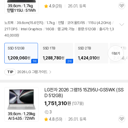
상
4.9
(
28)
26.01. 등록
관
별
품
심
점
리
노트북
/
39.6cm(15.6인치)
/
1.7kg
/
인텔
/
코어 울트라5
/
115U (4.2GHz)
/
뷰
21TOPS
/
Intel Graphics
/
16GB
/
램 교체: 가능
/
용량: 512GB
/
출시가: 1,3
정
40,000원
보
펼
치
SSD 512GB
SSD 1TB
SSD 2TB
SSD 4TB
기
더보기
1,209,060
1,288,780
1,424,010
2,486,
원
원
원
1위
2위
TIP
2026 LG 그램 가이드
LG전자 2026 그램15 15Z95U-GS5WK (SS
D 512GB)
1,751,310
원
(137몰)
3
상
상
4.8
(
59)
26.01. 등록
품
관
별
의
품
심