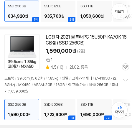
치
SSD 256GB
SSD 512GB
SSD 1TB
SSD 2TB
기
더보기
834,920
935,700
1,050,600
1,235,6
원
원
원
1위
2위
LG전자 2021 울트라PC 15U50P-KA70K 16
GB램 (SSD 256GB)
1,590,000
원
(2몰)
1
상
상
4.5
(
10)
21.02. 등록
품
관
별
의
품
심
점
견
노트북
/
39.6cm(15.6인치)
/
1.85kg
/
인텔
/
코어i7-11세대
/
i7-1165G7 (2.
리
8GHz)
/
MX450
/
VRAM: 2GB
/
16GB
/
램 교체: 가능
/
용량: 256GB
/
출시
정
뷰
가: 1,059,000원
보
펼
치
SSD 256GB
SSD 500GB
SSD 1TB
SSD 2TB
기
+9
더보기
1,590,000
1,723,600
1,690,000
1,890,
원
원
원
1위
2위