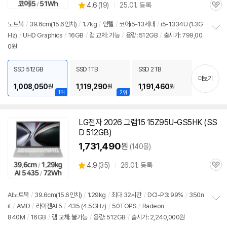
상
4.6
(
19)
25.01. 등록
품
관
별
의
품
심
점
견
노트북
/
39.6cm(15.6인치)
/
1.7kg
/
인텔
/
코어i5-13세대
/
i5-1334U (1.3G
리
Hz)
/
UHD Graphics
/
16GB
/
램 교체: 가능
/
용량: 512GB
/
출시가: 799,00
정
뷰
0원
보
펼
치
SSD 512GB
SSD 1TB
SSD 2TB
기
더보기
1,008,050
1,119,290
1,191,460
원
원
원
1위
2위
LG전자 2026 그램15 15Z95U-GS5HK (SS
D 512GB)
1,731,490
원
(140몰)
상
4.9
(
35)
26.01. 등록
관
별
품
심
점
리
AI노트북
/
39.6cm(15.6인치)
/
1.29kg
/
최대 32시간
/
DCI-P3: 99%
/
350n
뷰
it
/
AMD
/
라이젠AI 5
/
435 (4.5GHz)
/
50TOPS
/
Radeon
정
840M
/
16GB
/
램 교체: 불가능
/
용량: 512GB
/
출시가: 2,240,000원
보