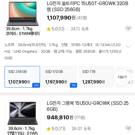
LG전자 울트라PC 15U50T-GROWK 32GB
램 (SSD 256GB)
1,107,990
원
(43몰)
상
5.0
(
12)
24.11. 등록
관
별
품
심
점
리
노트북
/
39.6cm(15.6인치)
/
1.7kg
/
인텔
/
코어i5-13세대
/
i5-1334U (1.3G
뷰
Hz)
/
UHD Graphics
/
32GB
/
램 교체: 가능
/
용량: 256GB
/
출시가: 1,059,0
정
00원
보
펼
치
SSD 256GB
SSD 512GB
SSD 1TB
SSD 2TB
기
더보기
1,107,990
1,197,990
1,287,990
1,488,6
원
원
원
2위
1위
LG전자 그램북 15U50U-GROWK (SSD 25
6GB)
948,810
원
(111몰)
상
5.0
(
73)
26.01. 등록
관
별