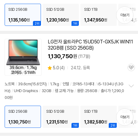
보
펼
SSD 256GB
SSD 512GB
SSD 1TB
SSD 2TB
치
더보기
기
1,135,160
1,230,160
1,347,950
1,464,
원
원
원
2위
1위
LG전자 울트라PC 15UD50T-GX5JK WIN11
32GB램 (SSD 256GB)
1,130,750
원
(117몰)
상
5.0
(
4)
24.12. 등록
관
별
품
심
점
리
노트북
/
39.6cm(15.6인치)
/
1.7kg
/
인텔
/
코어i5-13세대
/
i5-1334U (1.3G
뷰
Hz)
/
UHD Graphics
/
32GB
/
램 교체: 가능
/
용량: 256GB
/
출시가: 1,290,0
정
00원
보
펼
치
SSD 256GB
SSD 512GB
SSD 1TB
SSD 2TB
기
더보기
1,130,750
1,231,510
1,382,580
1,488,8
원
원
원
1위
2위