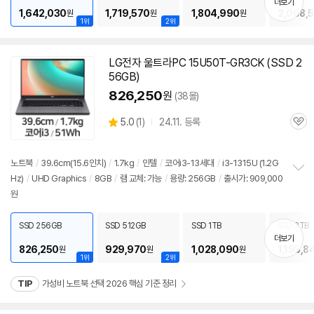
더보기
1,642,030
1,719,570
1,804,990
2,008,
원
원
원
1위
2위
LG전자 울트라PC 15U50T-GR3CK (SSD 2
56GB)
826,250
원
(38몰)
상
5.0
(
1)
24.11. 등록
관
별
품
심
점
리
노트북
/
39.6cm(15.6인치)
/
1.7kg
/
인텔
/
코어i3-13세대
/
i3-1315U (1.2G
뷰
Hz)
/
UHD Graphics
/
8GB
/
램 교체: 가능
/
용량: 256GB
/
출시가: 909,000
정
원
보
펼
치
SSD 256GB
SSD 512GB
SSD 1TB
SSD 2TB
기
더보기
826,250
929,970
1,028,090
1,195,8
원
원
원
1위
2위
TIP
가성비 노트북 선택 2026 핵심 기준 정리