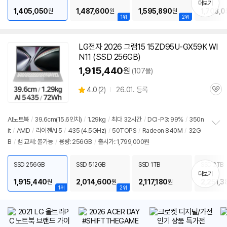
더보기
1,405,050
1,487,600
1,595,890
1,708,0
원
원
원
1위
2위
LG전자 2026 그램15 15ZD95U-GX59K WI
N11 (SSD 256GB)
1,915,440
원
(107몰)
상
4.0
(
2)
26.01. 등록
관
별
품
심
점
리
AI노트북
/
39.6cm(15.6인치)
/
1.29kg
/
최대 32시간
/
DCI-P3: 99%
/
350n
뷰
it
/
AMD
/
라이젠AI 5
/
435 (4.5GHz)
/
50TOPS
/
Radeon 840M
/
32G
정
B
/
램 교체: 불가능
/
용량: 256GB
/
출시가: 1,799,000원
보
펼
치
SSD 256GB
SSD 512GB
SSD 1TB
SSD 2TB
기
더보기
1,915,440
2,014,600
2,117,180
2,251,3
원
원
원
1위
2위