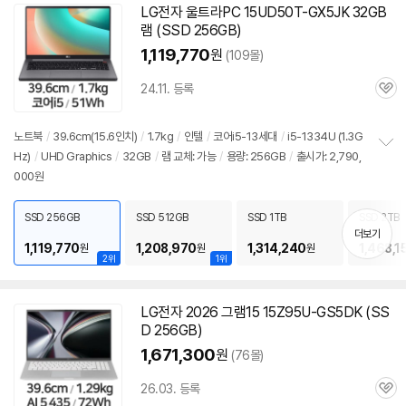
LG전자 울트라PC 15UD50T-GX5JK 32GB
램 (SSD 256GB)
1,119,770
원
(109몰)
24.11. 등록
관
심
노트북
/
39.6cm(15.6인치)
/
1.7kg
/
인텔
/
코어i5-13세대
/
i5-1334U (1.3G
Hz)
/
UHD Graphics
/
32GB
/
램 교체: 가능
/
용량: 256GB
/
출시가: 2,790,
정
000원
보
펼
치
SSD 256GB
SSD 512GB
SSD 1TB
SSD 2TB
기
더보기
1,119,770
1,208,970
1,314,240
1,468,1
원
원
원
2위
1위
LG전자 2026 그램15 15Z95U-GS5DK (SS
D 256GB)
1,671,300
원
(76몰)
26.03. 등록
관