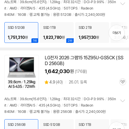
점
견
AI노트북
/
39.6cm(15.6인치)
/
1.29kg
/
최대 32시간
/
DCI-P3: 99%
/
350n
리
it
/
AMD
/
라이젠AI 5
/
435 (4.5GHz)
/
50TOPS
/
Radeon
정
뷰
840M
/
16GB
/
램 교체: 불가능
/
용량: 512GB
/
출시가: 2,240,000원
보
펼
치
SSD 512GB
SSD 1TB
SSD 2TB
SSD 4TB
기
더보기
1,751,310
1,823,780
1,957,130
3,096,
원
원
원
1위
2위
LG전자 2026 그램15 15Z95U-GS5CK (SS
D 256GB)
1,642,030
원
(176몰)
상
4.9
(
40)
26.01. 등록
관
별
품
심
점
리
AI노트북
/
39.6cm(15.6인치)
/
1.29kg
/
최대 32시간
/
DCI-P3: 99%
/
350n
뷰
it
/
AMD
/
라이젠AI 5
/
435 (4.5GHz)
/
50TOPS
/
Radeon
정
840M
/
16GB
/
램 교체: 불가능
/
용량: 256GB
/
출시가: 2,240,000원
보
펼
치
SSD 256GB
SSD 512GB
SSD 1TB
SSD 2TB
기