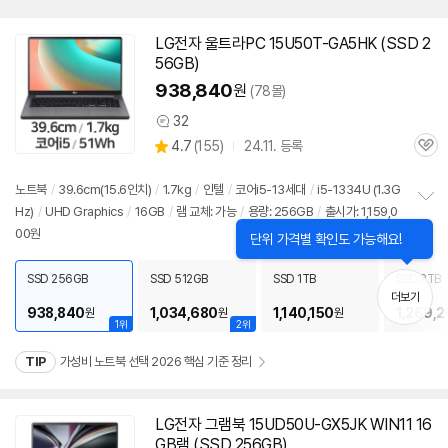
LG전자 울트라PC 15U50T-GA5HK (SSD 2
56GB)
938,840
원
(78몰)
32
상
상
4.7
(
155)
24.11. 등록
품
관
별
의
품
심
점
견
리
노트북
/
39.6cm(15.6인치)
/
1.7kg
/
인텔
/
코어i5-13세대
/
i5-1334U (1.3G
뷰
Hz)
/
UHD Graphics
/
16GB
/
램 교체: 가능
/
용량: 256GB
/
출시가: 1,159,0
정
00원
보
펼
치
SSD 256GB
SSD 512GB
SSD 1TB
SSD 2TB
기
더보기
938,840
1,034,680
1,140,150
1,269,
원
원
원
1위
2위
TIP
가성비 노트북 선택 2026 핵심 기준 정리
LG전자 그램북 15UD50U-GX5JK WIN11 16
GB램 (SSD 256GB)