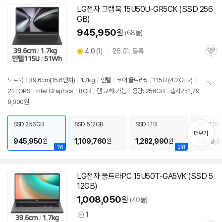
LG전자 그램북 15U50U-GR5CK (SSD 256
GB)
945,950
원
(68몰)
상
4.0
(
1)
26.01. 등록
관
별
품
심
점
리
노트북
/
39.6cm(15.6인치)
/
1.7kg
/
인텔
/
코어 울트라5
/
115U (4.2GHz)
/
뷰
21TOPS
/
Intel Graphics
/
8GB
/
램 교체: 가능
/
용량: 256GB
/
출시가: 1,79
정
9,000원
보
펼
치
SSD 256GB
SSD 512GB
SSD 1TB
SSD 2TB
기
더보기
945,950
1,109,760
1,282,990
1,409,
원
원
원
1위
2위
LG전자 울트라PC 15U50T-GA5VK (SSD 5
12GB)
1,008,050
원
(40몰)
1
상