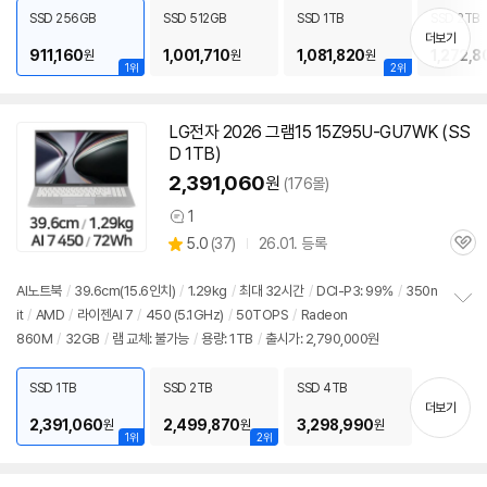
치
SSD 256GB
SSD 512GB
SSD 1TB
SSD 2TB
기
더보기
911,160
1,001,710
1,081,820
1,272,8
원
원
원
1위
2위
LG전자 2026 그램15 15Z95U-GU7WK (SS
D 1TB)
2,391,060
원
(176몰)
1
상
상
5.0
(
37)
26.01. 등록
품
관
별
의
품
심
점
견
리
AI노트북
/
39.6cm(15.6인치)
/
1.29kg
/
최대 32시간
/
DCI-P3: 99%
/
350n
뷰
it
/
AMD
/
라이젠AI 7
/
450 (5.1GHz)
/
50TOPS
/
Radeon
정
860M
/
32GB
/
램 교체: 불가능
/
용량: 1TB
/
출시가: 2,790,000원
보
펼
치
SSD 1TB
SSD 2TB
SSD 4TB
기
더보기
2,391,060
2,499,870
3,298,990
원
원
원
1위
2위