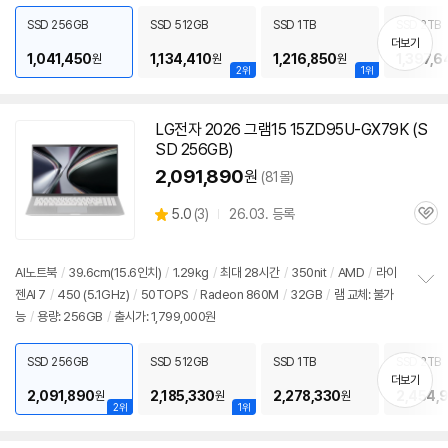
치
SSD 256GB
SSD 512GB
SSD 1TB
SSD 2TB
기
더보기
1,041,450
1,134,410
1,216,850
1,397,6
원
원
원
2위
1위
LG전자 2026 그램15 15ZD95U-GX79K (S
SD 256GB)
2,091,890
원
(81몰)
상
5.0
(
3)
26.03. 등록
관
별
품
심
점
리
AI노트북
/
39.6cm(15.6인치)
/
1.29kg
/
최대 28시간
/
350nit
/
AMD
/
라이
뷰
젠AI 7
/
450 (5.1GHz)
/
50TOPS
/
Radeon 860M
/
32GB
/
램 교체: 불가
정
능
/
용량: 256GB
/
출시가: 1,799,000원
보
펼
치
SSD 256GB
SSD 512GB
SSD 1TB
SSD 2TB
기
더보기
2,091,890
2,185,330
2,278,330
2,454,
원
원
원
2위
1위