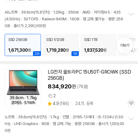
심
AI노트북
/
39.6cm(15.6인치)
/
1.29kg
/
350nit
/
AMD
/
라이젠AI 5
/
435
(4.5GHz)
/
50TOPS
/
Radeon 840M
/
16GB
/
램 교체: 불가능
/
용량: 256
정
GB
/
출시가: 2,390,000원
보
펼
치
SSD 256GB
SSD 512GB
SSD 1TB
SSD 2TB
기
더보기
1,671,300
1,719,280
1,837,520
1,953,1
원
원
원
2위
1위
LG전자 울트라PC 15U50T-GROWK (SSD
256GB)
834,920
원
(78몰)
2
상
상
4.9
(
186)
24.11. 등록
품
관
별
의
품
심
점
견
리
노트북
/
39.6cm(15.6인치)
/
1.7kg
/
인텔
/
코어i5-13세대
/
i5-1334U (1.3G
뷰
Hz)
/
UHD Graphics
/
8GB
/
램 교체: 가능
/
용량: 256GB
/
출시가: 1,059,00
정
0원
보
펼