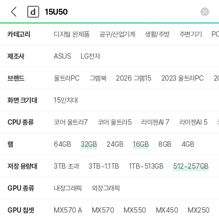
뒤
다
본문 바로가기
다
로
나
나
가
와
와
상
기
메
카테고리
디지털 완제품
공구/산업기계
생활/주방
주변기기
P
세
인
검
색
제조사
ASUS
LG전자
브랜드
울트라PC
그램북
2026 그램15
2023 울트라PC
2
화면 크기대
15인치대
CPU 종류
코어 울트라7
코어 울트라5
라이젠AI 7
라이젠AI 5
램
64GB
32GB
24GB
16GB
8GB
4GB
저장 용량대
3TB 초과
3TB~1.1TB
1TB~513GB
512~257GB
GPU 종류
내장그래픽
외장그래픽
GPU 칩셋
MX570 A
MX570
MX550
MX450
MX250