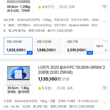
상
4.9
(
117)
26.01. 등록
관
별
품
심
점
리
AI노트북
/
39.6cm(15.6인치)
/
1.29kg
/
최대 32시간
/
DCI-P3: 99%
/
350n
뷰
it
/
AMD
/
라이젠AI 5
/
435 (4.5GHz)
/
50TOPS
/
Radeon 840M
/
32G
정
B
/
램 교체: 불가능
/
용량: 256GB
/
출시가: 1,290,000원
보
펼
치
SSD 256GB
SSD 512GB
SSD 1TB
SSD 2TB
기
더보기
1,933,000
1,988,000
2,091,000
2,249,
원
원
원
1위
2위
LG전자 2023 울트라PC 15U50R-GR56K 3
2GB램 (SSD 256GB)
1,135,160
원
(21몰)
상
5.0
(
8)
23.06. 등록
관
별
품
심
점
리
노트북
/
39.6cm(15.6인치)
/
1.8kg
/
인텔
/
코어i5-13세대
/
i5-1335U (1.3G
뷰
Hz)
/
Iris Xe
/
32GB
/
램 교체: 가능
/
용량: 256GB
/
출시가: 1,290,000원
정