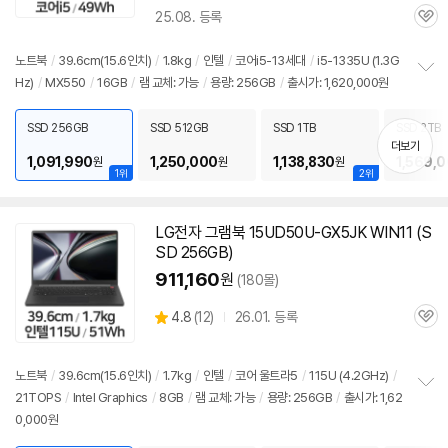
우
25.08. 등록
할
관
인
심
가
노트북
/
39.6cm(15.6인치)
/
1.8kg
/
인텔
/
코어i5-13세대
/
i5-1335U (1.3G
Hz)
/
MX550
/
16GB
/
램 교체: 가능
/
용량: 256GB
/
출시가: 1,620,000원
정
보
펼
SSD 256GB
SSD 512GB
SSD 1TB
SSD 2TB
치
더보기
기
1,091,990
1,250,000
1,138,830
1,569,
원
원
원
1위
2위
LG전자 그램북 15UD50U-GX5JK WIN11 (S
SD 256GB)
911,160
원
(180몰)
상
4.8
(
12)
26.01. 등록
관
별
품
심
점
리
노트북
/
39.6cm(15.6인치)
/
1.7kg
/
인텔
/
코어 울트라5
/
115U (4.2GHz)
/
뷰
21TOPS
/
Intel Graphics
/
8GB
/
램 교체: 가능
/
용량: 256GB
/
출시가: 1,62
정
0,000원
보
펼