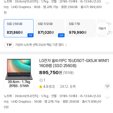
리
노트북
/
39.6cm(15.6인치)
/
1.7kg
/
인텔
/
코어i5-13세대
/
i5-1334U (1.3G
뷰
Hz)
/
UHD Graphics
/
8GB
/
램 교체: 가능
/
용량: 256GB
/
출시가: 899,000
정
원
보
펼
치
SSD 256GB
SSD 512GB
SSD 1TB
SSD 2TB
기
더보기
831,860
871,020
979,990
1,157,7
원
원
원
1위
2위
TIP
가성비 노트북 선택 2026 핵심 기준 정리
LG전자 울트라PC 15UD50T-GX5JK WIN11
16GB램 (SSD 256GB)
895,750
원
(189몰)
1
상
상
4.9
(
83)
24.12. 등록
품
관
별
의
품
심
점
견
노트북
/
39.6cm(15.6인치)
/
1.7kg
/
인텔
/
코어i5-13세대
/
i5-1334U (1.3G
리
Hz)
/
UHD Graphics
/
16GB
/
램 교체: 가능
/
용량: 256GB
/
출시가: 899,00
정
뷰
0원
보
펼