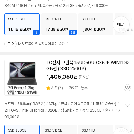
정
840M
/
16GB
/
램 교체: 불가능
/
용량: 256GB
/
출시가: 1,799,000원
보
펼
치
SSD 256GB
SSD 512GB
SSD 1TB
SSD 2TB
기
더보기
1,616,950
1,708,950
1,804,030
1,956,
원
원
원
1위
2위
TIP
내 노트북이 인공지능이 되는 순간
LG전자 그램북 15UD50U-GX5JK WIN11 32
GB램 (SSD 256GB)
1,405,050
원
(95몰)
상
4.9
(
7)
26.01. 등록
관
별
품
심
점
리
노트북
/
39.6cm(15.6인치)
/
1.7kg
/
인텔
/
코어 울트라5
/
115U (4.2GHz)
/
뷰
21TOPS
/
Intel Graphics
/
32GB
/
램 교체: 가능
/
용량: 256GB
/
출시가: 1,7
정
99,000원
보
펼
치
SSD 256GB
SSD 512GB
SSD 1TB
SSD 2TB
기