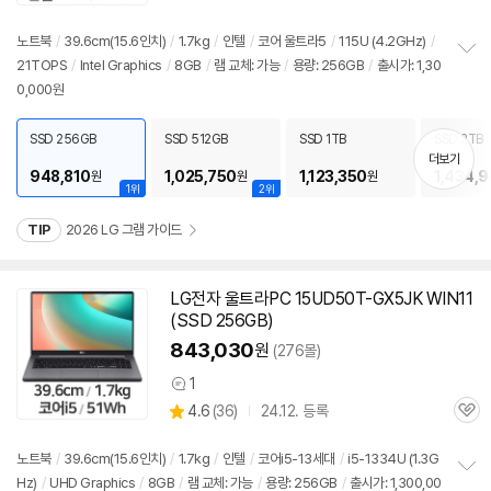
품
심
점
리
노트북
/
39.6cm(15.6인치)
/
1.7kg
/
인텔
/
코어 울트라5
/
115U (4.2GHz)
/
뷰
21TOPS
/
Intel Graphics
/
8GB
/
램 교체: 가능
/
용량: 256GB
/
출시가: 1,30
정
0,000원
보
펼
치
SSD 256GB
SSD 512GB
SSD 1TB
SSD 2TB
기
더보기
948,810
1,025,750
1,123,350
1,434,
원
원
원
1위
2위
TIP
2026 LG 그램 가이드
LG전자 울트라PC 15UD50T-GX5JK WIN11
(SSD 256GB)
843,030
원
(276몰)
1
상
상
4.6
(
36)
24.12. 등록
품
관
별
의
품
심
점
견
리
노트북
/
39.6cm(15.6인치)
/
1.7kg
/
인텔
/
코어i5-13세대
/
i5-1334U (1.3G
뷰
Hz)
/
UHD Graphics
/
8GB
/
램 교체: 가능
/
용량: 256GB
/
출시가: 1,300,00
정