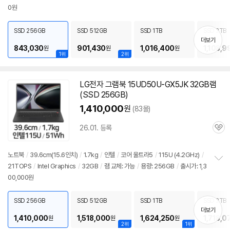
0원
보
펼
치
SSD 256GB
SSD 512GB
SSD 1TB
SSD 2TB
기
더보기
843,030
901,430
1,016,400
1,108,9
원
원
원
1위
2위
LG전자 그램북 15UD50U-GX5JK 32GB램
(SSD 256GB)
1,410,000
원
(83몰)
26.01. 등록
관
심
노트북
/
39.6cm(15.6인치)
/
1.7kg
/
인텔
/
코어 울트라5
/
115U (4.2GHz)
/
21TOPS
/
Intel Graphics
/
32GB
/
램 교체: 가능
/
용량: 256GB
/
출시가: 1,3
정
00,000원
보
펼
치
SSD 256GB
SSD 512GB
SSD 1TB
SSD 2TB
기
더보기
1,410,000
1,518,000
1,624,250
1,718,0
원
원
원
2위
1위