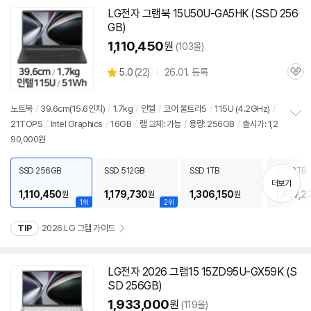
LG전자 그램북 15U50U-GA5HK (SSD 256
GB)
1,110,450
원
(103몰)
상
5.0
(
22)
26.01. 등록
관
별
품
심
점
리
노트북
/
39.6cm(15.6인치)
/
1.7kg
/
인텔
/
코어 울트라5
/
115U (4.2GHz)
/
뷰
21TOPS
/
Intel Graphics
/
16GB
/
램 교체: 가능
/
용량: 256GB
/
출시가: 1,2
정
90,000원
보
펼
치
SSD 256GB
SSD 512GB
SSD 1TB
SSD 2TB
기
더보기
1,110,450
1,179,730
1,306,150
1,457,2
원
원
원
1위
2위
TIP
2026 LG 그램 가이드
LG전자 2026 그램15 15ZD95U-GX59K (S
SD 256GB)
1,933,000
원
(119몰)