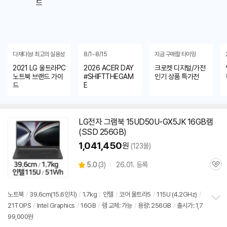
다재다능! 최고의 실용성
8/1~8/15
지금 구매할 타이밍
2021 LG 울트라PC
2026 ACER DAY
크로켓 디지털/가전
노트북 브랜드 가이
#SHIFTTHEGAM
인기 상품 특가전
드
E
LG전자 그램북 15UD50U-GX5JK 16GB램
(SSD 256GB)
1,041,450
원
(123몰)
상
5.0
(
3)
26.01. 등록
관
별
품
심
점
리
노트북
/
39.6cm(15.6인치)
/
1.7kg
/
인텔
/
코어 울트라5
/
115U (4.2GHz)
/
뷰
21TOPS
/
Intel Graphics
/
16GB
/
램 교체: 가능
/
용량: 256GB
/
출시가: 1,7
정
99,000원
보
펼