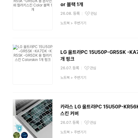
or 블랙 1개
26.08. 등록
관심
관심상품
상
노트북
>
주변기기
품
분
류
LG 울트라PC 15U50P-GR5SK -KA7
개 핑크
26.07. 등록
관심
관심상품
상
노트북
>
주변기기
품
분
류
카라스 LG 울트라PC 15U50P-KR56K
스킨 커버
26.07. 등록
관심
관심상품
상
노트북
>
주변기기
품