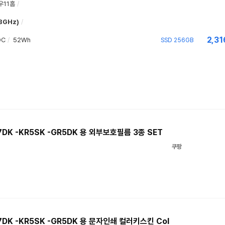
우11홈
/
.8GHz)
/
2,31
DC
/
52Wh
SSD 256GB
7DK -KR5SK -GR5DK 용 외부보호필름 3종 SET
쿠팡
7DK -KR5SK -GR5DK 용 문자인쇄 컬러키스킨 Col