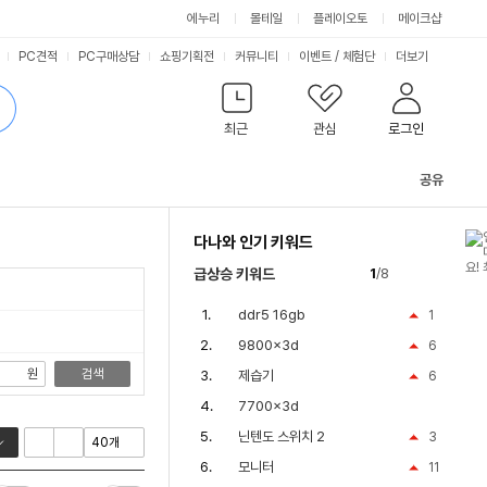
싫어요
좋아요
에누리
몰테일
플레이오토
메이크샵
PC견적
PC구매상담
쇼핑기획전
커뮤니티
이벤트
/
체험단
더보기
최근
관심
로그인
공유
관
련
다나와 인기 키워드
컨
텐
급상승 키워드
1
/8
츠
ddr5 16gb
1
9800x3d
6
원
검색
제습기
6
7700x3d
닌텐도 스위치 2
3
모니터
11