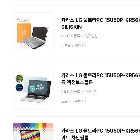
분
류
카라스 LG 울트라PC 15U50P-KR56K
SILISKIN
26.07. 등록
관심
관심상품
상
노트북
>
주변기기
품
분
류
카라스 LG 울트라PC 15U50P-KR56K
름 액정보호필름
26.07. 등록
관심
관심상품
상
노트북
>
주변기기
품
분
류
카라스 LG 울트라PC 15U50P-KR56K
이트 차단필름