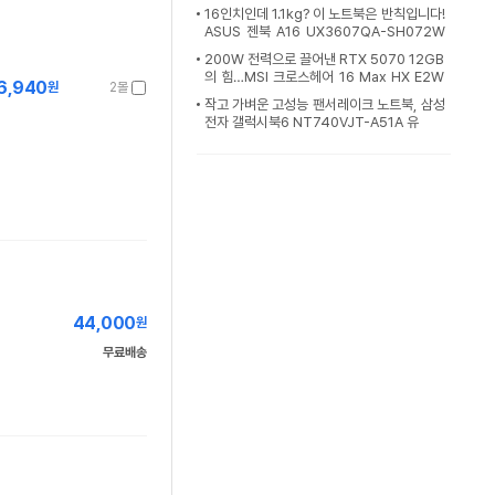
16인치인데 1.1kg? 이 노트북은 반칙입니다!
ASUS 젠북 A16 UX3607QA-SH072W
[노리다]
200W 전력으로 끌어낸 RTX 5070 12GB
의 힘…MSI 크로스헤어 16 Max HX E2W
6,940
원
2몰
GXK-U9+ QHD+ OLE
작고 가벼운 고성능 팬서레이크 노트북, 삼성
전자 갤럭시북6 NT740VJT-A51A 유
44,000
원
무료배송