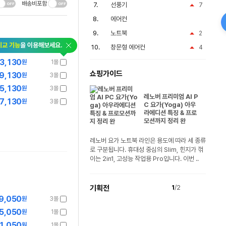
배송비포함
선풍기
7
에어컨
노트북
2
비교 기능
을 이용해보세요.
창문형 에어컨
4
3,130
원
1몰
쇼핑가이드
9,130
원
3몰
55,130
원
3몰
레노버 프리미엄 AI P
7,130
원
3몰
C 요가(Yoga) 아우
라에디션 특징 & 프로
모션까지 정리 완
레노버 요가 노트북 라인은 용도에 따라 세 종류
로 구분됩니다. 휴대성 중심의 Slim, 힌지가 꺾
이는 2in1, 고성능 작업용 Pro입니다. 이번 ..
기획전
1
/2
9,050
원
3몰
5,050
원
1몰
1,050
원
1몰