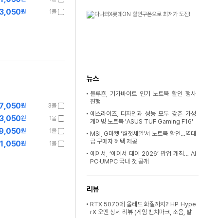
3,050
원
1몰
뉴스
블루죤, 기가바이트 인기 노트북 할인 행사
진행
7,050
원
3몰
에스라이즈, 디자인과 성능 모두 갖춘 가성
3,050
원
1몰
게이밍 노트북 'ASUS TUF Gaming F16'
9,050
원
1몰
MSI, G마켓 ‘월첫세일’서 노트북 할인…역대
급 구매자 혜택 제공
1,050
원
1몰
에이서, ‘에이서 데이 2026’ 팝업 개최… AI
PC·UMPC 국내 첫 공개
리뷰
RTX 5070에 올레드 화질까지? HP Hype
rX 오멘 상세 리뷰 (게임 벤치마크, 소음, 발