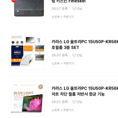
팅 키스킨 Fineskin
26.07. 등록
관심
관심상품
상
노트북
>
주변기기
품
분
류
카라스 LG 울트라PC 15U50P-KR56K
호필름 3종 SET
26.07. 등록
관심
관심상품
상
노트북
>
주변기기
품
분
류
카라스 LG 울트라PC 15U50P-KR56K
이트 차단 필름 저반사 항균 기능
26.07. 등록
관심
관심상품
상
노트북
>
주변기기
품