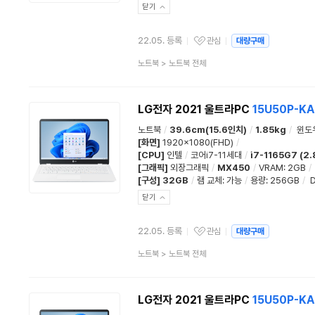
닫기
22.05. 등록
관심
대량구매
관심상품
상
노트북
>
노트북 전체
품
분
류
LG전자 2021 울트라PC
15U50P-K
노트북
/
39.6cm(15.6인치)
/
1.85kg
/
윈도
[화면]
1920x1080(FHD)
/
[CPU]
인텔
/
코어i7-11세대
/
i7-1165G7 (2
[그래픽]
외장그래픽
/
MX450
/
VRAM: 2GB
/
[구성]
32GB
/
램 교체
:
가능
/
용량
:
256GB
/
닫기
22.05. 등록
관심
대량구매
관심상품
상
노트북
>
노트북 전체
품
분
류
LG전자 2021 울트라PC
15U50P-K