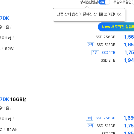
상세옵션펼침
쿠팡와우할인
상품 상세 옵션이 펼쳐진 상태로 보여집니다.
A7DK
New 새로워진 상품
우11홈
/
1,56
SSD 256GB
.8GHz)
/
1,65
2위
SSD 512GB
C
/
52Wh
1,7
1위
SSD 1TB
1,94
SSD 2TB
A7DK
16GB램
우11홈
/
1,65
1위
SSD 256GB
.8GHz)
/
1,75
2위
SSD 512GB
C
/
52Wh
1,85
SSD 1TB