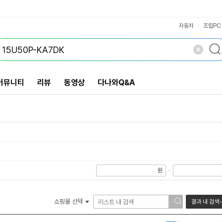
VS검색
개 담김
삭제
검색
닫기
닫기
자동차
조립PC
커뮤니티
리뷰
동영상
다나와Q&A
원
~
쇼핑몰 선택
결과 내 검색