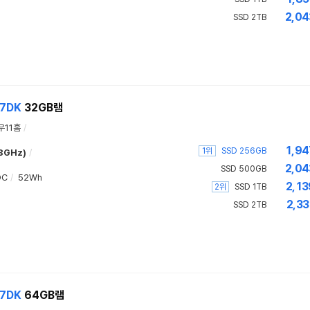
2,04
SSD 2TB
A7DK
32GB램
우11홈
/
1,94
1위
SSD 256GB
.8GHz)
/
2,04
SSD 500GB
DC
/
52Wh
2,13
2위
SSD 1TB
2,33
SSD 2TB
A7DK
64GB램