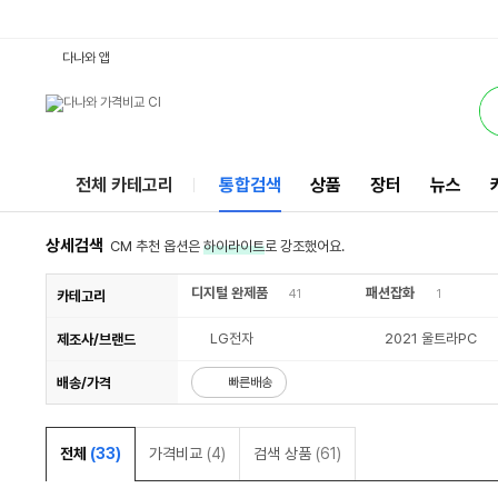
15U50P-KA7DK : 다나와 통합검색
검색될 최소 가격 입력
검색될 최대 가격 입력
별점
리뷰수
서비스
다나와 앱
전체 카테고리
통합검색
상품
장터
뉴스
상세검색
CM 추천 옵션은
하이라이트
로 강조했어요.
디지털 완제품
패션잡화
41
1
카테고리
LG전자
2021 울트라PC
제조사/브랜드
배송/가격
빠른배송
전체
(33)
가격비교
(4)
검색 상품
(61)