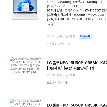
노트북
/
39.6cm(15.6인치)
/
1.85kg
/
윈도
[화면]
1920x1080(FHD)
/
[CPU]
인텔
/
코어i7-11세대
/
i7-1165G7 (2
[그래픽]
외장그래픽
/
MX450
/
VRAM: 2GB
/
[구성]
64GB
/
램 교체
:
가능
/
용량
:
256GB
/
닫기
22.05. 등록
관심
대량구매
관심상품
상
노트북
>
노트북 전체
품
분
류
LG 울트라PC 15U50P-GR5SK -KA
[3종세트] [무광-지문방지] 1개
26.08. 등록
관심
관심상품
상
노트북
>
주변기기
품
분
류
LG 울트라PC 15U50P-GR5SK -KA