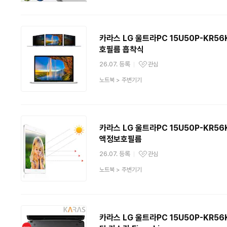
분
류
카라스 LG 울트라PC 15U50P-KR56K
호필름 흡착식
26.07. 등록
관심
관심상품
상
노트북
>
주변기기
품
분
류
카라스 LG 울트라PC 15U50P-KR56K
액정보호필름
26.07. 등록
관심
관심상품
상
노트북
>
주변기기
품
분
류
카라스 LG 울트라PC 15U50P-KR56K