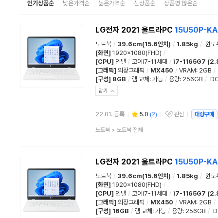
인기상품순
낮은가격순
높은가격순
신상품순
상품평 많은순
LG전자 2021 울트라PC
15U50P-K
노트북
/
39.6cm(15.6인치)
/
1.85kg
/
윈도
[화면]
1920x1080(FHD)
/
[CPU]
인텔
/
코어i7-11세대
/
i7-1165G7 (2
[그래픽]
외장그래픽
/
MX450
/
VRAM: 2GB
/
[구성]
8GB
/
램 교체
:
가능
/
용량
:
256GB
/
D
닫기
22.01. 등록
5.0
(
2
)
관심
대량구매
관심상품
상
노트북
>
노트북 전체
품
분
류
LG전자 2021 울트라PC
15U50P-K
노트북
/
39.6cm(15.6인치)
/
1.85kg
/
윈도
[화면]
1920x1080(FHD)
/
[CPU]
인텔
/
코어i7-11세대
/
i7-1165G7 (2
[그래픽]
외장그래픽
/
MX450
/
VRAM: 2GB
/
[구성]
16GB
/
램 교체
:
가능
/
용량
:
256GB
/
D