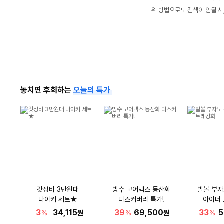
위 방법으로도 검색이 안될 시
놓치면 후회하는
오늘의 특가
갓성비 3만원대
방수 고어텍스 등산화
발볼 부자
나이키 세트★
디스커버리 특가!
아이더
3
34,115
39
69,500
33
5
%
원
%
원
%