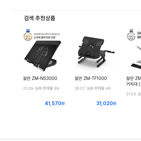
검색 추천상품
잘만 ZM-NS3000
잘만 ZM-TF1000
잘만 ZM
거치대 (
판매몰
판매몰
22.09. 등록
99
26.07. 등록
48
21.03. 
41,570
31,020
최
최
원
원
저
저
가
가