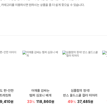
, 카테고리를 이용하시면 원하시는 상품을 좀 더 쉽게 찾으실 수 있습니다.
도 편-안한
어깨를 감싸는
심플함의 정석!
 트레킹화
템퍼 심포니 베개
반스 올드스쿨 컬러 띠어리
9,410
33
118,860
49
37,485
원
%
원
%
원