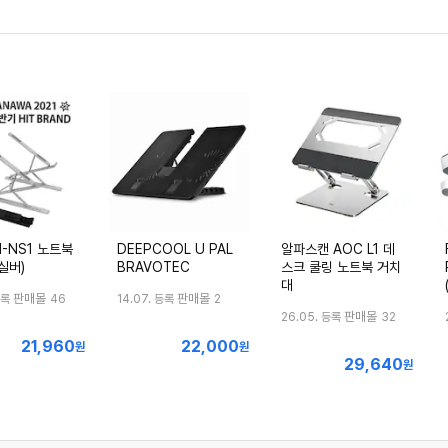
-NS1 노트북
DEEPCOOL U PAL
알파스캔 AOC L1 데
실버)
BRAVOTEC
스크 쿨링 노트북 거치
대
판매몰
판매몰
등록
46
14.07. 등록
2
판매몰
26.05. 등록
32
21,960
22,000
최
최
원
원
29,640
최
저
저
원
저
가
가
가