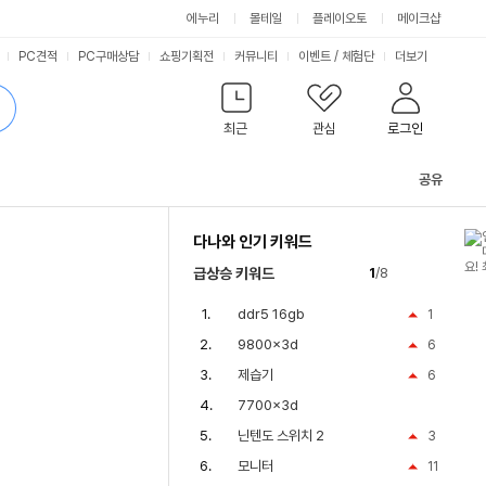
에누리
몰테일
플레이오토
메이크샵
PC견적
PC구매상담
쇼핑기획전
커뮤니티
이벤트
/
체험단
더보기
최근
관심
로그인
공유
관
련
다나와 인기 키워드
컨
텐
급상승 키워드
1
/8
츠
ddr5 16gb
1
9800x3d
6
제습기
6
7700x3d
닌텐도 스위치 2
3
모니터
11