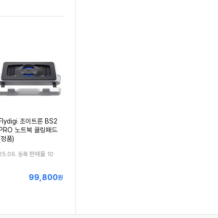
Flydigi 조이트론 BS2
PRO 노트북 쿨링패드
(정품)
판매몰
25.09. 등록
10
99,800
최
원
저
가