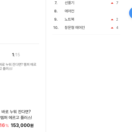
선풍기
7
에어컨
노트북
2
창문형 에어컨
4
1
/15
바로 누워 잔다면?
템퍼 에르고 플러스!
16
153,000
%
원