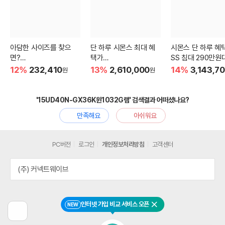
아담한 사이즈를 찾으
단 하루 시몬스 최대 혜
시몬스 단 하루 혜택
면?
택가
SS 침대 290만원
3인용 비건가죽 소파
침대+협탁 230만원대
12%
232,410
13%
2,610,000
14%
3,143,7
원
원
'15UD40N-GX36K윈1032G램' 검색결과 어떠셨나요?
만족해요
아쉬워요
PC버전
로그인
개인정보처리방침
고객센터
(주) 커넥트웨이브
인터넷 가입 비교 서비스 오픈
NEW
닫기
이
전