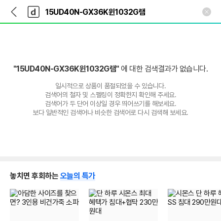
뒤
다
본문 바로가기
다
로
나
나
가
와
와
기
메
인
"15UD40N-GX36K윈1032G램"
에 대한 검색결과가 없습니다.
일시적으로 상품이 품절되었을 수 있습니다.
검색어의 철자 및 스펠링이 정확한지 확인해 주세요.
검색어가 두 단어 이상일 경우 띄어쓰기를 해보세요.
보다 일반적인 검색어나 비슷한 검색어로 다시 검색해 보세요.
놓치면 후회하는
오늘의 특가