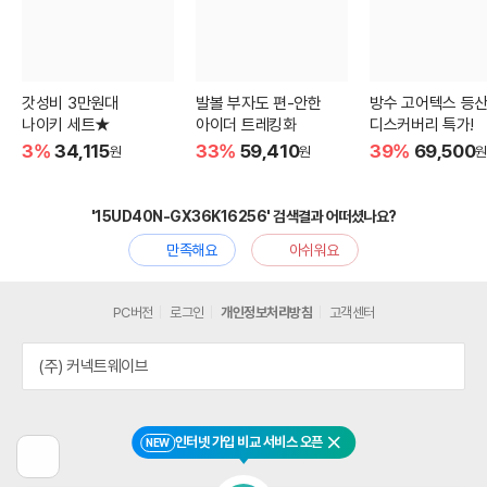
갓성비 3만원대
발볼 부자도 편-안한
방수 고어텍스 등
나이키 세트★
아이더 트레킹화
디스커버리 특가!
3%
34,115
33%
59,410
39%
69,500
원
원
원
'15UD40N-GX36K16256' 검색결과 어떠셨나요?
만족해요
아쉬워요
PC버전
로그인
개인정보처리방침
고객센터
(주) 커넥트웨이브
인터넷 가입 비교 서비스 오픈
NEW
닫기
이
전