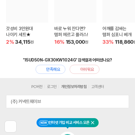
갓성비 3만원대
바로 누워 잔다면?
어깨를 감싸는
나이키 세트★
템퍼 에르고 플러스!
템퍼 심포니 베개
2%
34,115
16%
153,000
33%
118,860
원
원
'15UD50N-GX30KW1024G' 검색결과 어떠셨나요?
만족해요
아쉬워요
PC버전
로그인
개인정보처리방침
고객센터
(주) 커넥트웨이브
인터넷 가입 비교 서비스 오픈
NEW
닫기
이
전