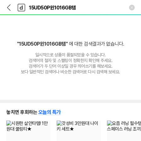
뒤
다
본문 바로가기
다
로
나
나
가
와
와
기
메
인
"15UD50P윈1016GB램"
에 대한 검색결과가 없습니다.
일시적으로 상품이 품절되었을 수 있습니다.
검색어의 철자 및 스펠링이 정확한지 확인해 주세요.
검색어가 두 단어 이상일 경우 띄어쓰기를 해보세요.
보다 일반적인 검색어나 비슷한 검색어로 다시 검색해 보세요.
놓치면 후회하는
오늘의 특가