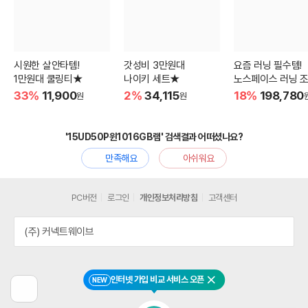
시원한 살안타템!
갓성비 3만원대
요즘 러닝 필수템!
1만원대 쿨링티★
나이키 세트★
노스페이스 러닝 
33%
11,900
2%
34,115
18%
198,780
원
원
'15UD50P윈1016GB램' 검색결과 어떠셨나요?
만족해요
아쉬워요
PC버전
로그인
개인정보처리방침
고객센터
(주) 커넥트웨이브
인터넷 가입 비교 서비스 오픈
NEW
닫기
이
전