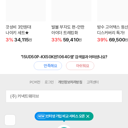
갓성비 3만원대
발볼 부자도 편-안한
방수 고어텍스 등
나이키 세트★
아이더 트레킹화
디스커버리 특가!
3%
34,115
33%
59,410
39%
69,500
원
원
원
'15UD50P-KX50K윈1064G램' 검색결과 어떠셨나요?
만족해요
아쉬워요
PC버전
로그인
개인정보처리방침
고객센터
(주) 커넥트웨이브
인터넷 가입 비교 서비스 오픈
NEW
닫기
이
전