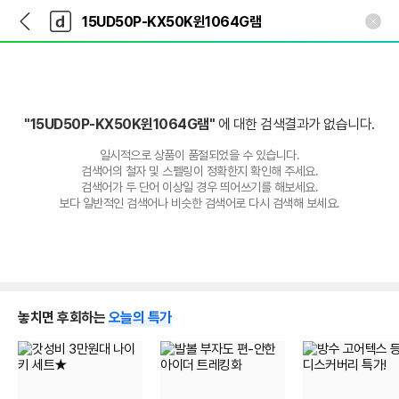
뒤
다
본문 바로가기
다
로
나
나
가
와
와
기
메
인
"15UD50P-KX50K윈1064G램"
에 대한 검색결과가 없습니다.
일시적으로 상품이 품절되었을 수 있습니다.
검색어의 철자 및 스펠링이 정확한지 확인해 주세요.
검색어가 두 단어 이상일 경우 띄어쓰기를 해보세요.
보다 일반적인 검색어나 비슷한 검색어로 다시 검색해 보세요.
놓치면 후회하는
오늘의 특가