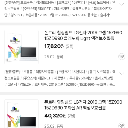
[분류/종류] 보호용품
/
액정보호용품
/
[호환크기] 15인치대
/
[용도] 노트북용
/
액
정보호필름
/
[주요스펙] 재질:PET
/
자외선차단
/
올레포빅코팅
/
블루라이트차
정
단
/
경도:5H
/
호환제품 : 2019 그램 15Z990-, 15ZD990- 등 호환
/
출시가: 2,
보
펼
290,000원
치
기
폰트리 힐링쉴드 LG전자 2019 그램
15Z990
15ZD990 올레포빅 Light 액정보호필름
17,820
원
(5몰)
25.02. 등록
관
심
[분류/종류] 보호용품
/
액정보호용품
/
[호환크기] 15인치대
/
[용도] 노트북용
/
액
정보호필름
/
[주요스펙] 재질:PET
/
지문방지
/
투과율95%이상
/
올레포빅코팅
정
/
고광택
/
경도:2H
/
호환제품 : 2019 그램 15Z990-, 15ZD990- 등 호환
/
출
보
펼
시가: 2,290,000원
치
기
폰트리 힐링쉴드 LG전자 2019 그램
15Z990
15ZD990 고화질 AR 액정보호필름
40,320
원
(2몰)
25.02. 등록