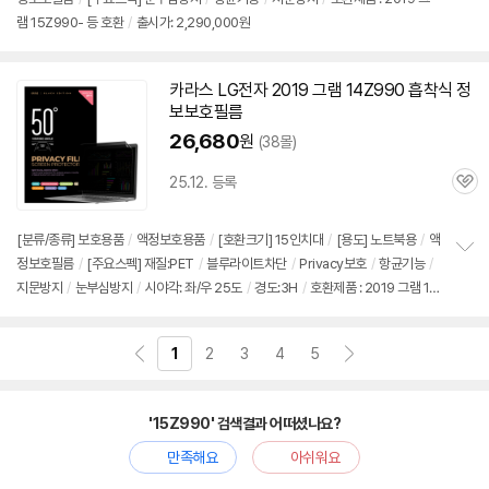
램 15Z990- 등 호환
/
출시가: 2,290,000원
카라스 LG전자 2019 그램 14Z990 흡착식 정
보보호필름
26,680
원
(38몰)
25.12. 등록
관
심
[분류/종류] 보호용품
/
액정보호용품
/
[호환크기] 15인치대
/
[용도] 노트북용
/
액
정보호필름
/
[주요스펙] 재질:PET
/
블루라이트차단
/
Privacy보호
/
항균기능
/
정
지문방지
/
눈부심방지
/
시야각: 좌/우 25도
/
경도:3H
/
호환제품 : 2019 그램 14
보
펼
Z990- 등 호환
/
출시가: 2,290,000원
치
기
1
2
3
4
5
'15Z990' 검색결과 어떠셨나요?
만족해요
아쉬워요