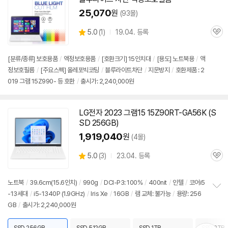
25,070
원
(93몰)
상
5.0
(
1)
19.04. 등록
관
별
품
심
점
리
[분류/종류] 보호용품
/
액정보호용품
/
[호환크기] 15인치대
/
[용도] 노트북용
/
액
뷰
정보호필름
/
[주요스펙] 올레포빅코팅
/
블루라이트차단
/
지문방지
/
호환제품 : 2
019 그램 15Z990- 등 호환
/
출시가: 2,240,000원
LG전자 2023 그램15 15Z90RT-GA56K (S
SD 256GB)
1,919,040
원
(4몰)
상
5.0
(
3)
23.04. 등록
관
별
품
심
점
리
노트북
/
39.6cm(15.6인치)
/
990g
/
DCI-P3: 100%
/
400nit
/
인텔
/
코어i5
뷰
-13세대
/
i5-1340P (1.9GHz)
/
Iris Xe
/
16GB
/
램 교체: 불가능
/
용량: 256
정
GB
/
출시가: 2,240,000원
보
펼
치