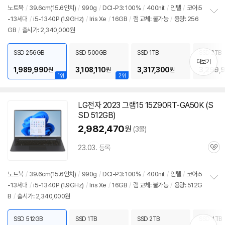
리
노트북
/
39.6cm(15.6인치)
/
990g
/
DCI-P3: 100%
/
400nit
/
인텔
/
코어i5
뷰
-13세대
/
i5-1340P (1.9GHz)
/
Iris Xe
/
16GB
/
램 교체: 불가능
/
용량: 256
정
GB
/
출시가: 2,340,000원
보
펼
치
SSD 256GB
SSD 500GB
SSD 1TB
SSD 2TB
기
더보기
1,989,990
3,108,110
3,317,300
3,299,
원
원
원
1위
2위
LG전자 2023 그램15 15Z90RT-GA50K (S
SD 512GB)
2,982,470
원
(3몰)
23.03. 등록
관
심
노트북
/
39.6cm(15.6인치)
/
990g
/
DCI-P3: 100%
/
400nit
/
인텔
/
코어i5
-13세대
/
i5-1340P (1.9GHz)
/
Iris Xe
/
16GB
/
램 교체: 불가능
/
용량: 512G
정
B
/
출시가: 2,340,000원
보
펼
치
SSD 512GB
SSD 1TB
SSD 2TB
SSD 4TB
기