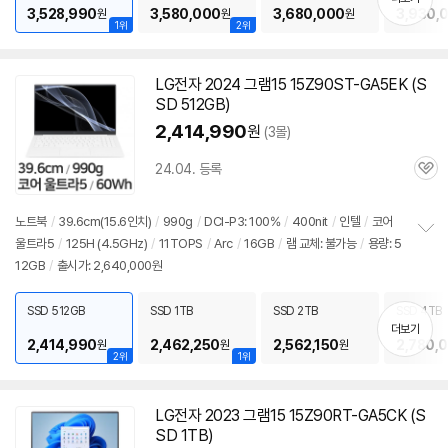
3,528,990
3,580,000
3,680,000
3,930,
원
원
원
1위
2위
LG전자 2024 그램15 15Z90ST-GA5EK (S
SD 512GB)
2,414,990
원
(3몰)
24.04. 등록
관
심
노트북
/
39.6cm(15.6인치)
/
990g
/
DCI-P3: 100%
/
400nit
/
인텔
/
코어
울트라5
/
125H (4.5GHz)
/
11TOPS
/
Arc
/
16GB
/
램 교체: 불가능
/
용량: 5
정
12GB
/
출시가: 2,640,000원
보
펼
치
SSD 512GB
SSD 1TB
SSD 2TB
SSD 4TB
기
더보기
2,414,990
2,462,250
2,562,150
2,780,
원
원
원
2위
1위
LG전자 2023 그램15 15Z90RT-GA5CK (S
SD 1TB)