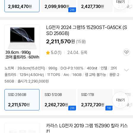
더보기
2,982,470
2,099,990
2,427,730
2,809,
원
원
원
2위
LG전자 2024 그램15 15Z90ST-GA5CK (S
SD 256GB)
2,211,570
원
(15몰)
상
5.0
(
1)
24.04. 등록
관
별
품
심
점
리
노트북
/
39.6cm(15.6인치)
/
990g
/
DCI-P3: 100%
/
400nit
/
인텔
/
코어
뷰
울트라5
/
125H (4.5GHz)
/
11TOPS
/
Arc
/
16GB
/
램 교체: 불가능
/
용량: 2
정
56GB
/
출시가: 2,290,000원
보
펼
치
SSD 256GB
SSD 512GB
SSD 1TB
SSD 2TB
기
더보기
2,211,570
2,262,720
2,372,720
2,599,
원
원
원
2위
1위
카라스 LG전자 2019 그램
15Z990
칼라 키스
킨