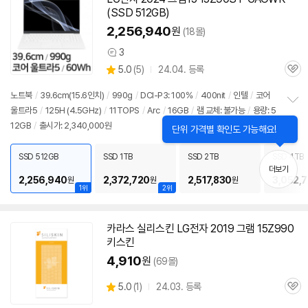
(SSD 512GB)
2,256,940
원
(18몰)
3
상
상
5.0
(
5)
24.04. 등록
품
관
별
의
품
심
점
견
노트북
/
39.6cm(15.6인치)
/
990g
/
DCI-P3: 100%
/
400nit
/
인텔
/
코어
리
울트라5
/
125H (4.5GHz)
/
11TOPS
/
Arc
/
16GB
/
램 교체: 불가능
/
용량: 5
정
뷰
12GB
/
출시가: 2,340,000원
보
펼
치
SSD 512GB
SSD 1TB
SSD 2TB
SSD 4TB
기
더보기
2,256,940
2,372,720
2,517,830
3,052,
원
원
원
1위
2위
카라스 실리스킨 LG전자 2019 그램
15Z990
키스킨
4,910
원
(69몰)
상
5.0
(
1)
24.03. 등록
관
별
품
심