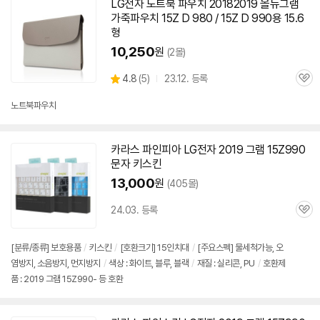
치
LG전자 노트북 파우치 20182019 올뉴그램
기
가죽파우치 15Z D 980 / 15Z D 990용 15.6
형
10,250
원
(2몰)
상
4.8
(
5)
23.12. 등록
관
별
품
심
점
노트북파우치
리
뷰
카라스 파인피아 LG전자 2019 그램
15Z990
문자 키스킨
13,000
원
(405몰)
24.03. 등록
관
심
[분류/종류] 보호용품
/
키스킨
/
[호환크기] 15인치대
/
[주요스펙] 물세척가능, 오
염방지, 소음방지, 먼지방지
/
색상 : 화이트, 블루, 블랙
/
재질 : 실리콘, PU
/
호환제
품 : 2019 그램 15Z990- 등 호환