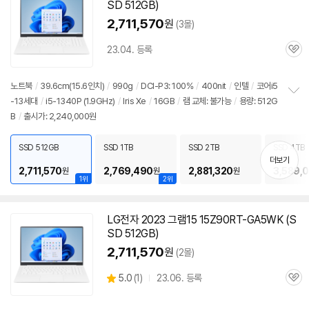
SD 512GB)
2,711,570
원
(3몰)
23.04. 등록
관
심
노트북
/
39.6cm(15.6인치)
/
990g
/
DCI-P3: 100%
/
400nit
/
인텔
/
코어i5
-13세대
/
i5-1340P (1.9GHz)
/
Iris Xe
/
16GB
/
램 교체: 불가능
/
용량: 512G
정
B
/
출시가: 2,240,000원
보
펼
치
SSD 512GB
SSD 1TB
SSD 2TB
SSD 4TB
기
더보기
2,711,570
2,769,490
2,881,320
3,589,
원
원
원
1위
2위
LG전자 2023 그램15 15Z90RT-GA5WK (S
SD 512GB)
2,711,570
원
(2몰)
상
5.0
(
1)
23.06. 등록
관
별
품
심
점
리