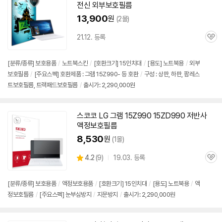
전신 외부보호필름
13,900
원
(2몰)
21.12. 등록
관
심
[분류/종류] 보호용품
/
노트북스킨
/
[호환크기] 15인치대
/
[용도] 노트북용
/
외부
보호필름
/
[주요스펙] 호환제품 : 그램 15Z990- 등 호환
/
구성 : 상판, 하판, 팜레스
트보호필름, 트랙패드보호필름
/
출시가: 2,290,000원
스코코 LG 그램
15Z990
15ZD990 저반사
액정보호필름
8,530
원
(1몰)
상
4.2
(
9)
19.03. 등록
관
별
품
심
점
리
[분류/종류] 보호용품
/
액정보호용품
/
[호환크기] 15인치대
/
[용도] 노트북용
/
액
뷰
정보호필름
/
[주요스펙] 눈부심방지
/
지문방지
/
출시가: 2,290,000원