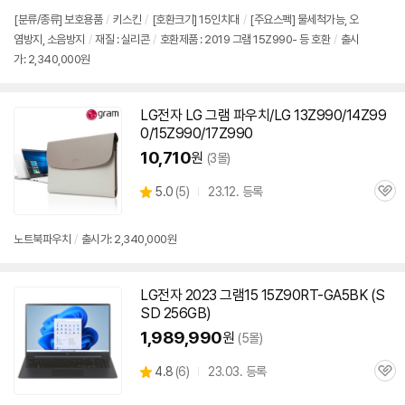
점
리
[분류/종류] 보호용품
/
키스킨
/
[호환크기] 15인치대
/
[주요스펙] 물세척가능, 오
뷰
염방지, 소음방지
/
재질 : 실리콘
/
호환제품 : 2019 그램 15Z990- 등 호환
/
출시
가: 2,340,000원
LG전자 LG 그램 파우치/LG 13Z990/14Z99
0/15Z990/17Z990
10,710
원
(3몰)
상
5.0
(
5)
23.12. 등록
관
별
품
심
점
리
노트북파우치
/
출시가: 2,340,000원
뷰
LG전자 2023 그램15 15Z90RT-GA5BK (S
SD 256GB)
1,989,990
원
(5몰)
상
4.8
(
6)
23.03. 등록
관
별
품
심
점