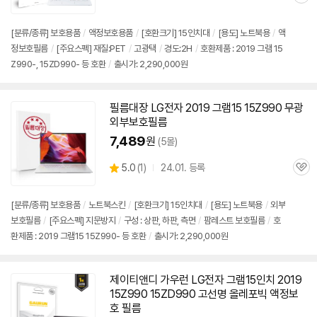
관
심
[분류/종류] 보호용품
/
액정보호용품
/
[호환크기] 15인치대
/
[용도] 노트북용
/
액
정보호필름
/
[주요스펙] 재질:PET
/
고광택
/
경도:2H
/
호환제품 : 2019 그램 15
Z990-, 15ZD990- 등 호환
/
출시가: 2,290,000원
필름대장 LG전자 2019 그램15
15Z990
무광
외부보호필름
7,489
원
(5몰)
상
5.0
(
1)
24.01. 등록
관
별
품
심
점
리
[분류/종류] 보호용품
/
노트북스킨
/
[호환크기] 15인치대
/
[용도] 노트북용
/
외부
뷰
보호필름
/
[주요스펙] 지문방지
/
구성 : 상판, 하판, 측면
/
팜레스트 보호필름
/
호
환제품 : 2019 그램15 15Z990- 등 호환
/
출시가: 2,290,000원
제이티앤디 가우런 LG전자 그램15인치 2019
15Z990
15ZD990 고선명 올레포빅 액정보
호 필름