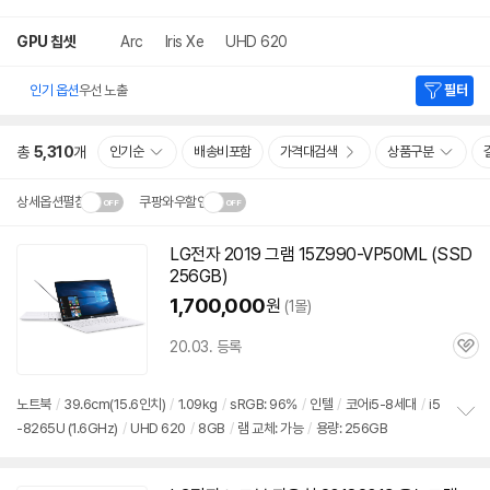
GPU 칩셋
Arc
Iris Xe
UHD 620
인기 옵션
우선 노출
필터
총
5,310
개
인기순
배송비포함
가격대검색
상품구분
상세옵션펼침
쿠팡와우할인
설치 환경·지역에 따라
LG전자 2019 그램 15Z990-VP50ML (SSD
닫
배송·설치비가 달라집니다.
256GB)
기
1,700,000
원
(1몰)
20.03. 등록
관
심
노트북
/
39.6cm(15.6인치)
/
1.09kg
/
sRGB: 96%
/
인텔
/
코어i5-8세대
/
i5
-8265U (1.6GHz)
/
UHD 620
/
8GB
/
램 교체: 가능
/
용량: 256GB
정
보
펼