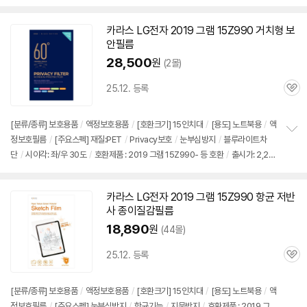
펼
Z990- 등 호환
/
출시가: 2,290,000원
치
기
카라스 LG전자 2019 그램
15Z990
거치형 보
안필름
28,500
원
(2몰)
25.12. 등록
관
심
[분류/종류] 보호용품
/
액정보호용품
/
[호환크기] 15인치대
/
[용도] 노트북용
/
액
정보호필름
/
[주요스펙] 재질:PET
/
Privacy보호
/
눈부심방지
/
블루라이트차
정
단
/
시야각: 좌/우 30도
/
호환제품 : 2019 그램 15Z990- 등 호환
/
출시가: 2,29
보
펼
0,000원
치
기
카라스 LG전자 2019 그램
15Z990
항균 저반
사 종이질감필름
18,890
원
(44몰)
25.12. 등록
관
심
[분류/종류] 보호용품
/
액정보호용품
/
[호환크기] 15인치대
/
[용도] 노트북용
/
액
정보호필름
/
[주요스펙] 눈부심방지
/
항균기능
/
지문방지
/
호환제품 : 2019 그