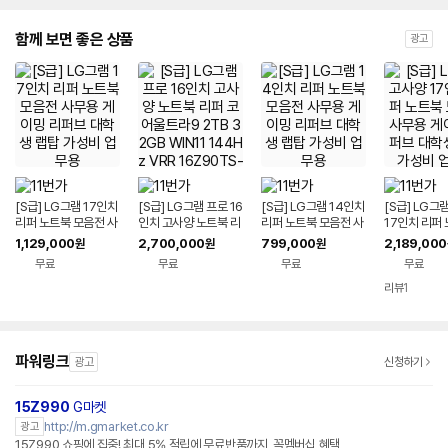
함께 보면 좋은 상품
광고
[S급] LG그램 17인치
[S급] LG그램 프로 16
[S급] LG그램 14인치
[S급] LG그
리퍼 노트북 모음전 사
인치 고사양 노트북 리
리퍼 노트북 모음전 사
17인치 리퍼
무용 게이밍 리퍼브 대
퍼 코어울트라9 2TB
무용 게이밍 리퍼브 대
음전 사무용 
1,129,000
2,700,000
799,000
2,189,000
원
원
원
학생 랩탑 가성비 업무
32GB WIN11 144H
학생 랩탑 가성비 업무
퍼브 대학생 
무료
무료
무료
무료
용
z VRR 16Z90TS-G.
용
비 업무용
AUG9U1 사무용 게이
리뷰
1
밍 대학생 랩탑 업무용
작업용
파워링크
광고
신청하기
15Z990
G마켓
http://m.gmarket.co.kr
광고
15Z990 쇼핑에 집중! 최대 5% 적립에 무료반품까지, 꼭멤버십 혜택