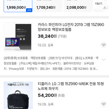
기
더보기
1,999,000
1,709,340
2,098,000
1,909,
원
원
원
2위
카라스 파인피아 LG전자 2019 그램
15Z990
정보보호 액정보호필름
38,240
원
(76몰)
19.03. 등록
관
심
[분류/종류] 보호용품
/
액정보호용품
/
[호환크기] 15인치대
/
[용도] 노트북용
/
액
정보호필름
/
[주요스펙] 재질:우레탄(TPU+PET)
/
블루라이트차단
/
눈부심방
정
지
/
Privacy보호
/
지문방지
/
경도:3H
/
호환제품 : 2019 그램 15Z990- 등 호
보
펼
환
/
출시가: 2,290,000원
치
기
티플러스 LG 그램 15Z990-VA5IK 전용 15형
노트북 파우치
54,200
원
(8몰)
19.09. 등록
관