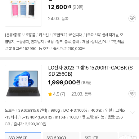
12,600
원
(93몰)
24.03. 등록
관
심
[분류/종류] 보호용품
/
키스킨
/
[호환크기] 15인치대
/
[주요스펙] 물세척가능, 오
염방지, 소음방지, 먼지방지
/
색상 : 핑크, 블루, 블랙
/
재질 : 실리콘, PU
/
호환제품
: 2019 그램 15Z990- 등 호환
/
출시가: 2,290,000원
LG전자 2023 그램15 15Z90RT-GAOBK (S
SD 256GB)
1,999,000
원
(10몰)
상
4.9
(
7)
23.03. 등록
관
별
품
심
점
리
노트북
/
39.6cm(15.6인치)
/
990g
/
DCI-P3: 100%
/
400nit
/
인텔
/
코어i5
뷰
-13세대
/
i5-1340P (1.9GHz)
/
Iris Xe
/
16GB
/
램 교체: 불가능
/
용량: 256
정
GB
/
출시가: 2,290,000원
보
펼
치
SSD 256GB
SSD 500GB
SSD 1TB
SSD 2TB