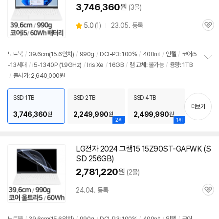
3,746,360
원
(3몰)
상
5.0
(
1)
23.05. 등록
관
별
품
심
점
리
노트북
/
39.6cm(15.6인치)
/
990g
/
DCI-P3: 100%
/
400nit
/
인텔
/
코어i5
뷰
-13세대
/
i5-1340P (1.9GHz)
/
Iris Xe
/
16GB
/
램 교체: 불가능
/
용량: 1TB
정
/
출시가: 2,640,000원
보
펼
치
SSD 1TB
SSD 2TB
SSD 4TB
기
더보기
3,746,360
2,249,990
2,499,990
원
원
원
2위
1위
LG전자 2024 그램15 15Z90ST-GAFWK (S
SD 256GB)
2,781,220
원
(2몰)
24.04. 등록
관
심
노트북
/
39.6cm(15.6인치)
/
990g
/
DCI-P3: 100%
/
400nit
/
인텔
/
코어