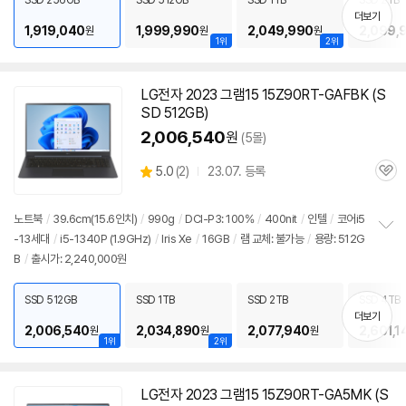
SSD 256GB
SSD 512GB
SSD 1TB
SSD 2TB
기
더보기
1,919,040
1,999,990
2,049,990
2,099,
원
원
원
1위
2위
LG전자 2023 그램15 15Z90RT-GAFBK (S
SD 512GB)
2,006,540
원
(5몰)
상
5.0
(
2)
23.07. 등록
관
별
품
심
점
리
노트북
/
39.6cm(15.6인치)
/
990g
/
DCI-P3: 100%
/
400nit
/
인텔
/
코어i5
뷰
-13세대
/
i5-1340P (1.9GHz)
/
Iris Xe
/
16GB
/
램 교체: 불가능
/
용량: 512G
정
B
/
출시가: 2,240,000원
보
펼
치
SSD 512GB
SSD 1TB
SSD 2TB
SSD 4TB
기
더보기
2,006,540
2,034,890
2,077,940
2,601,1
원
원
원
1위
2위
LG전자 2023 그램15 15Z90RT-GA5MK (S