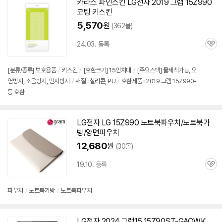
카라스 파인스킨 LG전자 2019 그램
15Z990
코팅 키스킨
5,570
원
(362몰)
24.03. 등록
관
심
[분류/종류] 보호용품
/
키스킨
/
[호환크기] 15인치대
/
[주요스펙] 물세척가능, 오
염방지, 소음방지, 먼지방지
/
재질 : 실리콘, PU
/
호환제품 : 2019 그램 15Z990-
등 호환
LG전자 LG
15Z990
노트북파우치/노트북가
방/양면파우치
12,680
원
(30몰)
19.10. 등록
관
심
파우치
/
노트북가방
/
노트북파우치
LG전자 2024 그램15 15Z90ST-GAOWK