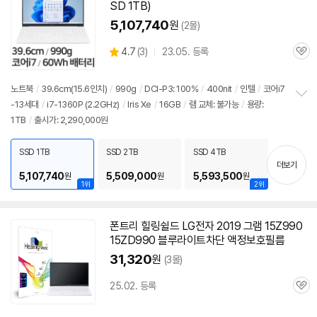
SD 1TB)
5,107,740
원
(2몰)
상
4.7
(
3)
23.05. 등록
관
별
품
심
점
리
노트북
/
39.6cm(15.6인치)
/
990g
/
DCI-P3: 100%
/
400nit
/
인텔
/
코어i7
뷰
-13세대
/
i7-1360P (2.2GHz)
/
Iris Xe
/
16GB
/
램 교체: 불가능
/
용량:
정
1TB
/
출시가: 2,290,000원
보
펼
치
SSD 1TB
SSD 2TB
SSD 4TB
기
더보기
5,107,740
5,509,000
5,593,500
원
원
원
1위
2위
폰트리 힐링쉴드 LG전자 2019 그램
15Z990
15ZD990 블루라이트차단 액정보호필름
31,320
원
(3몰)
25.02. 등록
관
심