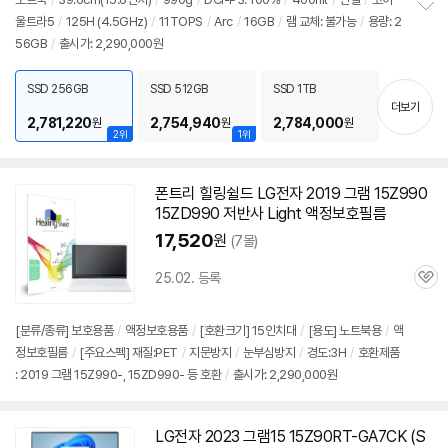
울트라5
/
125H (4.5GHz)
/
11TOPS
/
Arc
/
16GB
/
램 교체: 불가능
/
용량: 2
정
56GB
/
출시가: 2,290,000원
보
펼
치
SSD 256GB
SSD 512GB
SSD 1TB
기
더보기
2,781,220
2,754,940
2,784,000
원
원
원
2위
1위
폰트리 힐링쉴드 LG전자 2019 그램
15Z990
15ZD990 저반사 Light 액정보호필름
17,520
원
(7몰)
25.02. 등록
관
심
[분류/종류] 보호용품
/
액정보호용품
/
[호환크기] 15인치대
/
[용도] 노트북용
/
액
정보호필름
/
[주요스펙] 재질:PET
/
지문방지
/
눈부심방지
/
경도:3H
/
호환제품
: 2019 그램 15Z990-, 15ZD990- 등 호환
/
출시가: 2,290,000원
LG전자 2023 그램15 15Z90RT-GA7CK (S