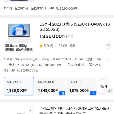
심
파우치
/
노트북가방
/
노트북파우치
/
출시가: 2,290,000원
LG전자 2023 그램15 15Z90RT-GAOWK (S
SD 256GB)
1,836,000
원
(4몰)
상
5.0
(
3)
23.06. 등록
관
별
품
심
점
리
노트북
/
39.6cm(15.6인치)
/
990g
/
DCI-P3: 100%
/
400nit
/
인텔
/
코어i5
뷰
-13세대
/
i5-1340P (1.9GHz)
/
Iris Xe
/
16GB
/
램 교체: 불가능
/
용량: 256
정
GB
/
출시가: 2,240,000원
보
세부정보 열기/접기
펼
치
SSD 256GB
SSD 500GB
SSD 1TB
SSD 2TB
기
더보기
1,836,000
1,848,000
1,879,000
1,998,
원
원
원
1위
2위
카라스 파인피아 LG전자 2019 그램
15Z990
블루라이트 차단 액정보호필름