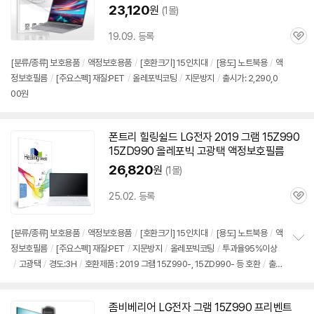
23,120
원
(1몰)
19.09. 등록
관
심
[분류/종류] 보호용품
/
액정보호용품
/
[호환크기] 15인치대
/
[용도] 노트북용
/
액
정보호필름
/
[주요스펙] 재질:PET
/
올레포빅코팅
/
지문방지
/
출시가: 2,290,0
00원
폰트리 힐링쉴드 LG전자 2019 그램
15Z990
15ZD990 올레포빅 고광택 액정보호필름
26,820
원
(1몰)
25.02. 등록
관
심
[분류/종류] 보호용품
/
액정보호용품
/
[호환크기] 15인치대
/
[용도] 노트북용
/
액
정보호필름
/
[주요스펙] 재질:PET
/
지문방지
/
올레포빅코팅
/
투과율95%이상
정
/
고광택
/
경도:3H
/
호환제품 : 2019 그램 15Z990-, 15ZD990- 등 호환
/
출
보
펼
시가: 2,290,000원
치
기
좀비베리어 LG전자 그램
15Z990
프리벤트