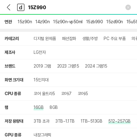
뒤
다
본문 바로가기
다
로
나
나
가
와
와
기
메
연관
15z90n
14z90n
15z90n-vp50ml
15zb990
15zd90n
15u5
인
상
카테고리
디지털 완제품
패션잡화
생활/주방
PC 주요 부품
의
세
검
색
제조사
LG전자
브랜드
2019 그램
2023 그램15
2024 그램15
화면 크기대
15인치대
CPU 종류
코어 울트라5
코어i7
코어i5
램
16GB
8GB
저장 용량대
3TB 초과
3TB~1.1TB
1TB~513GB
512~257GB
GPU 종류
내장그래픽