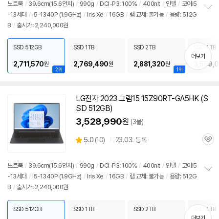
노트북
/
39.6cm(15.6인치)
/
990g
/
DCI-P3: 100%
/
400nit
/
인텔
/
코어i5
뷰
-13세대
/
i5-1340P (1.9GHz)
/
Iris Xe
/
16GB
/
램 교체: 불가능
/
용량: 512G
정
B
/
출시가: 2,240,000원
보
펼
치
SSD 512GB
SSD 1TB
SSD 2TB
SSD 4TB
기
더보기
2,711,570
2,769,490
2,881,320
3,559,
원
원
원
2위
1위
LG전자 2023 그램15 15Z90RT-GA5HK (S
SD 512GB)
3,528,990
원
(3몰)
상
5.0
(
10)
23.03. 등록
관
별
품
심
점
리
노트북
/
39.6cm(15.6인치)
/
990g
/
DCI-P3: 100%
/
400nit
/
인텔
/
코어i5
뷰
-13세대
/
i5-1340P (1.9GHz)
/
Iris Xe
/
16GB
/
램 교체: 불가능
/
용량: 512G
정
B
/
출시가: 2,240,000원
보
펼
치
SSD 512GB
SSD 1TB
SSD 2TB
SSD 4TB
기
더보기