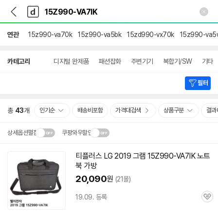
뒤
다
본문 바로가기
다
로
나
나
가
와
와
기
메
연관
15z990-va70k
15z990-va5bk
15zd990-vx70k
15z990-va5
인
상
카테고리
디지털 완제품
패션잡화
주변기기
복합기/SW
기타
세
검
색
필터
총
43
개
인기순
배송비포함
가격대검색
상품구분
결과
상세옵션펼침
쿠팡와우할인
설치 환경·지역에 따라
티플러스 LG 2019 그램
15Z990-VA7IK
노트
닫
배송·설치비가 달라집니다.
북 가방
기
20,090
원
(21몰)
19.09. 등록
관
심