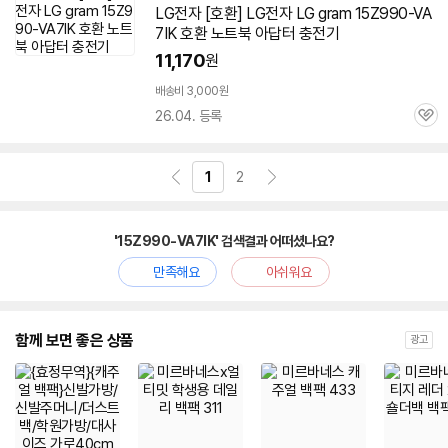
LG전자 [호환] LG전자 LG gram
15Z990-VA
7IK
호환 노트북 아답터 충전기
11,170
원
배송비 3,000원
26.04. 등록
관
심
1
2
'15Z990-VA7IK' 검색결과 어떠셨나요?
만족해요
아쉬워요
함께 보면 좋은 상품
광고