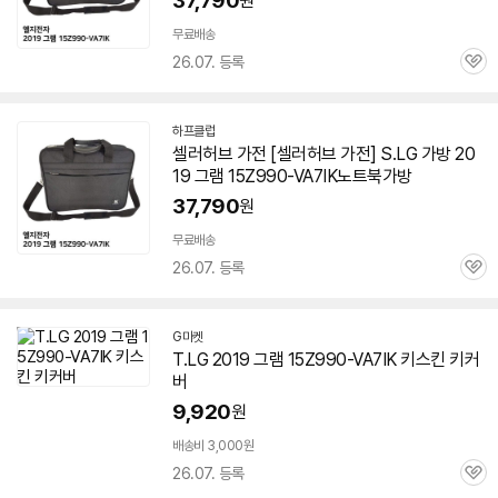
37,790
원
무료배송
26.07. 등록
관
심
하프클럽
셀러허브 가전 [셀러허브 가전] S.LG 가방 20
19 그램
15Z990-VA7IK
노트북가방
37,790
원
무료배송
26.07. 등록
관
심
G마켓
T.LG 2019 그램
15Z990-VA7IK
키스킨 키커
버
9,920
원
배송비 3,000원
26.07. 등록
관