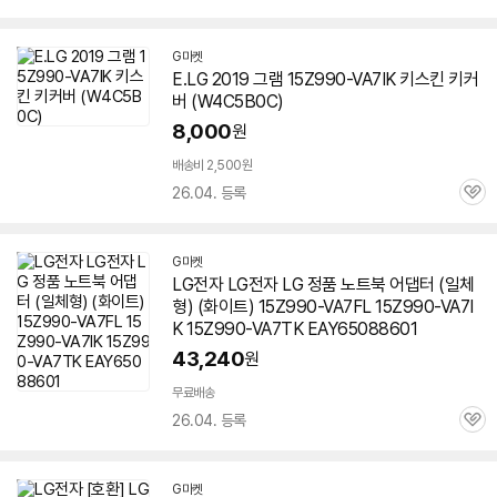
심
G마켓
E.LG 2019 그램
15Z990-VA7IK
키스킨 키커
버 (W4C5B0C)
8,000
원
배송비 2,500원
26.04. 등록
관
심
G마켓
LG전자 LG전자 LG 정품 노트북 어댑터 (일체
형) (화이트) 15Z990-VA7FL
15Z990-VA7I
K
15Z990-VA7TK EAY65088601
43,240
원
무료배송
26.04. 등록
관
심
G마켓