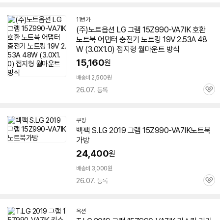
심
11번가
(주)노트옵션 LG 그램
15Z990-VA7IK
호환
노트북 어댑터 충전기 노트킹 19V 2.53A 48
W (3.0X1.0) 접지형 월마운트 방식
15,160
원
배송비 2,500원
26.07. 등록
관
심
쿠팡
백팩 S.LG 2019 그램
15Z990-VA7IK
노트북
가방
24,400
원
배송비 3,000원
26.07. 등록
관
심
옥션