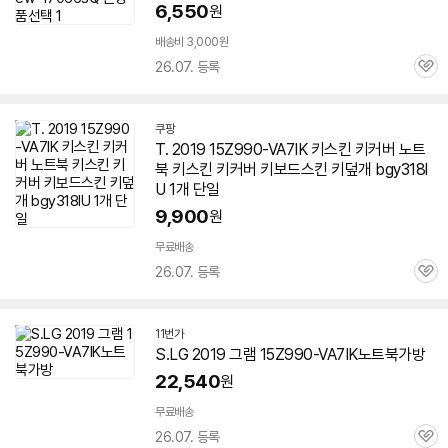
6,550
원
배송비 3,000원
26.07. 등록
관
심
쿠팡
T. 2019
15Z990-VA7IK
키스킨 키커버 노트
북 키스킨 키커버 키보드스킨 키덮개 bgy318l
U 1개 단일
9,900
원
무료배송
26.07. 등록
관
심
11번가
S.LG 2019 그램
15Z990-VA7IK
노트북가방
22,540
원
무료배송
26.07. 등록
관