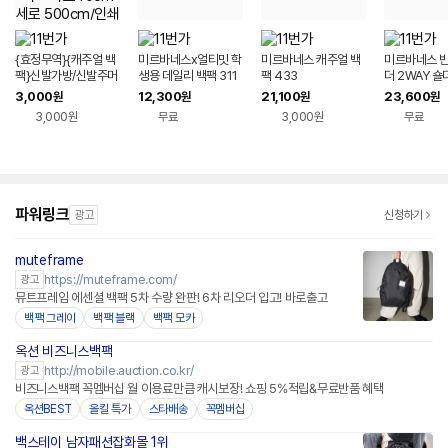
{효정무역}{캐주얼 백
미르바네스x얼티밋 학
미르바네스 캐주얼 백
미르바네스 빈
팩}신발가방/신발주머
생용 데일리 백팩 311
팩 433
더 2WAY 숄
니/더스트백/학원가방/
1574
3,000
12,300
21,100
23,600
원
원
원
원
대사이즈 가로40cm
3,000원
무료
3,000원
무료
세로 500cm/인쇄가
능
파워링크
광고
신청하기
muteframe
https://muteframe.com/
광고
뮤트프레임 에센셜 백팩 5차 수량 완판! 6차 리오더 입고! 바로출고
백팩 그레이
백팩 블랙
백팩 모카
옥션 비즈니스백팩
http://mobile.auction.co.kr/
광고
비즈니스백팩 꼭멤버십 월 이용료만큼 캐시보장! 쇼핑 5%적립&무료반품 혜택
옥션BEST
올킬 특가
스타배송
꼭멤버십
백스테이 남자패션잡화몰 1위
네이버페이 플러스