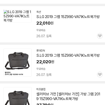
심
옥션
S.LG 2019 그램
15Z990-VA7IK
노트북가방
22,010
원
무료배송
26.07. 등록
관
심
롯데ON
S.LG 2019 그램
15Z990-VA7IK
노트북가방
22,020
원
무료배송
26.07. 등록
관
심
하프클럽
셀러허브 가전 [셀러허브 가전] 가방 그램 201
9
15Z990-VA7IK
노트북가방