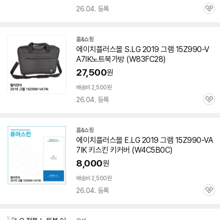
26.04. 등록
관
심
홈&쇼핑
에이치플러스몰 S.LG 2019 그램
15Z990-V
A7IK
노트북가방 (W83FC28)
27,500
원
배송비 2,500원
26.04. 등록
관
심
홈&쇼핑
에이치플러스몰 E.LG 2019 그램
15Z990-VA
7IK
키스킨 키커버 (W4C5B0C)
8,000
원
배송비 2,500원
26.04. 등록
관
심