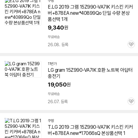
쿠팡
E.LG 2019 그램
15Z990-VA7IK
키스킨 키커
버+878EA new*40899Qo 단일 수량 본상
품선택 1개
9,340
원
무료배송
26.08. 등록
관
심
11번가
LG gram
15Z990-VA7IK
호환 노트북 아답터
충전기
19,050
원
무료배송
26.07. 등록
관
심
쿠팡
T.LG 2019 그램
15Z990-VA7IK
키스킨 키커
버+878EA new*17066sQ 본상품선택 1