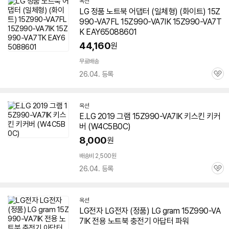
옥션
LG 정품 노트북 어댑터 (일체형) (화이트) 15Z
990-VA7FL
15Z990-VA7IK
15Z990-VA7T
K EAY65088601
44,160
원
무료배송
26.04. 등록
관
심
옥션
E.LG 2019 그램
15Z990-VA7IK
키스킨 키커
버 (W4C5B0C)
8,000
원
배송비 2,500원
26.04. 등록
관
심
옥션
LG전자 LG전자 (정품) LG gram
15Z990-VA
7IK
전용 노트북 충전기 아답터 파워