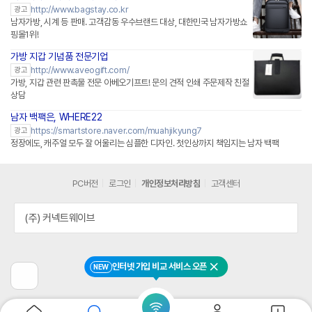
http://www.bagstay.co.kr
광고
남자가방, 시계 등 판매. 고객감동 우수브랜드 대상, 대한민국 남자가방쇼
핑몰1위!
가방 지갑 기념품 전문기업
http://www.aveogift.com/
광고
가방, 지갑 관련 판촉물 전문 아베오기프트! 문의 견적 인쇄 주문제작 친절
상담
남자 백팩은, WHERE22
네이버페이 플러스
https://smartstore.naver.com/muahjikyung7
광고
정장에도, 캐주얼 모두 잘 어울리는 심플한 디자인. 첫인상까지 책임지는 남자 백팩
PC버전
로그인
개인정보처리방침
고객센터
(주) 커넥트웨이브
인터넷 가입 비교 서비스 오픈
NEW
닫기
이
전
페
이