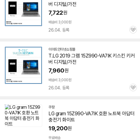
버 디지털/가전
7,722
원
배송비 3,000원
26.04. 등록
관
심
이마트인터넷쇼핑몰
T.LG 2019 그램
15Z990-VA7IK
키스킨 키커
버 디지털/가전
7,960
원
배송비 3,000원
26.04. 등록
관
심
쿠팡
LG gram
15Z990-VA7IK
호환 노트북 아답터
충전기 화이트
세부정보 열기/접기
19,200
원
무료배송