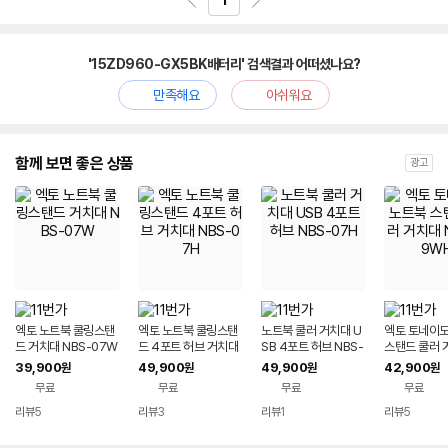
1
'15ZD960-GX5BK배터리' 검색결과 어떠셨나요?
만족해요
아쉬워요
함께 보면 좋은 상품
광고
엑토 노트북 쿨링스탠
엑토 노트북 쿨링스탠
노트북 쿨러 거치대 U
엑토 토네이도
드 거치대 NBS-07W
드 4포트 허브 거치대
SB 4포트 허브 NBS-
스탠드 쿨러 
NBS-07H
07H
BS-09WH
39,900
49,900
49,900
42,900
원
원
원
원
무료
무료
무료
무료
리뷰
5
리뷰
3
리뷰
1
리뷰
5