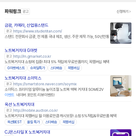
파워링크
광고
신청하기
금광, 카메라, 산업용스탠드
https://www.studiotitan.com/
광고
스탠드 전문회사 금광, 전 제품 국내 제조, 생산. 주문 제작 가능, 50년전통
노트북거치대 G마켓
http://m.gmarket.co.kr
광고
노트북거치대 쇼핑에 집중! 최대 5% 적립에 무료반품까지, 꼭멤버십 혜택
G마켓베스트
슈퍼딜특가
스타배송
꼭멤버십
노트북거치대 소이믹스
네이버페이 플러스
https://smartstore.naver.com/soymix
광고
소이믹스 프리미엄 알루미늄 높이조절 노트북 맥북 거치대 SOME2V
이벤트
네이버 포인트 리뷰이벤트!
옥션 노트북거치대
http://mobile.auction.co.kr
광고
노트북거치대 꼭멤버십 월 이용료만큼 캐시보장! 쇼핑 5%적립&무료반품 혜택
옥션BEST
올킬 특가
스타배송
꼭멤버십
CJ온스타일 X 노트북거치대
네이버페이