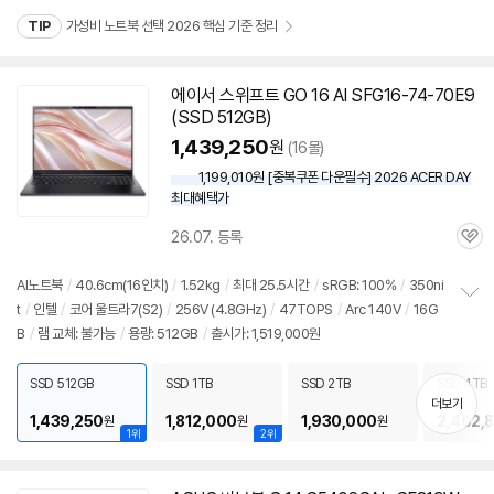
TIP
가성비 노트북 선택 2026 핵심 기준 정리
에이서 스위프트 GO 16 AI SFG16-74-70E9
(SSD 512GB)
1,439,250
원
(16몰)
1,199,010원 [중복쿠폰 다운필수] 2026 ACER DAY
최대혜택가
26.07. 등록
관
심
AI
노트북
/
40.6cm(16인치)
/
1.52kg
/
최대 25.5시간
/
sRGB: 100%
/
350ni
t
/
인텔
/
코어 울트라7(S2)
/
256V (4.8GHz)
/
47TOPS
/
Arc 140V
/
16G
정
B
/
램
교체: 불가능
/
용량: 512GB
/
출시가: 1,519,000원
보
펼
치
SSD 512GB
SSD 1TB
SSD 2TB
SSD 4TB
기
더보기
1,439,250
1,812,000
1,930,000
2,402,
원
원
원
1위
2위