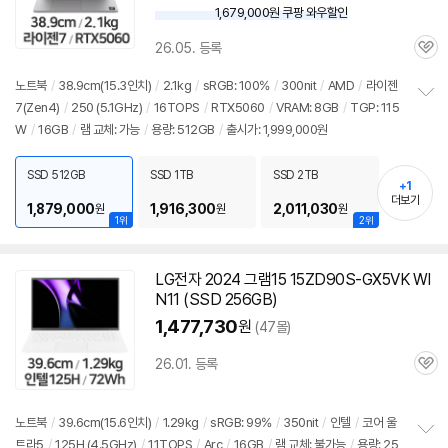
1,679,000원 쿠팡 와우할인
와
우
26.05. 등록
할
관
인
심
노트북
/
38.9cm(15.3인치)
/
2.1kg
/
sRGB: 100%
/
300nit
/
AMD
/
라이젠
가
7(Zen4)
/
250 (5.1GHz)
/
16TOPS
/
RTX5060
/
VRAM: 8GB
/
TGP: 115
정
W
/
16GB
/
램
교체: 가능
/
용량: 512GB
/
출시가: 1,999,000원
보
펼
치
SSD 512GB
SSD 1TB
SSD 2TB
기
+1
더보기
1,879,000
1,916,300
2,011,030
원
원
원
1위
2위
LG전자 2024 그램15 15ZD90S-GX5VK WI
N11 (SSD 256GB)
1,477,730
원
(47몰)
26.01. 등록
관
심
노트북
/
39.6cm(15.6인치)
/
1.29kg
/
sRGB: 99%
/
350nit
/
인텔
/
코어 울
트라5
/
125H (4.5GHz)
/
11TOPS
/
Arc
/
16GB
/
램
교체: 불가능
/
용량: 25