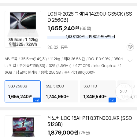
펼
치
기
LG전자 2026 그램14 14Z90U-GS5CK (SS
D 256GB)
1,655,240
원
(66몰)
1,638,130원 쿠팡 BC카드 구매 시
와
우
26.02. 등록
할
관
인
심
AI
노트북
/
35.5cm(14인치)
/
1.12kg
/
최대 36.5시간
/
DCI-P3: 99%
/
350ni
가
t
/
인텔
/
코어 울트라5(S3)
/
325 (4.5GHz)
/
47TOPS
/
Intel Graphics
/
1
정
6GB
/
램
교체: 불가능
/
용량: 256GB
/
출시가: 1,890,000원
보
펼
치
SSD 256GB
SSD 512GB
SSD 1TB
SSD 2TB
기
더보기
1,655,240
1,744,950
1,849,540
1,955,7
원
원
원
2위
1위
레노버 LOQ 15AHP11 83TN000JKR (SSD
512GB)
1,879,000
원
(25몰)