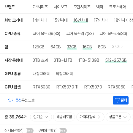
브랜드
GF시리즈
사이보그
모던시리즈
벡터
크로스헤어
화면 크기대
14인치대
15인치대
16인치대
17인치대
18인치 이상
CPU 종류
코어 울트라9(S3)
코어 울트라7(S3)
코어 울트라5(S3)
램
128GB
64GB
32GB
16GB
8GB
더보기
저장 용량대
3TB 초과
3TB~1.1TB
1TB~513GB
512~257GB
GPU 종류
내장그래픽
외장그래픽
GPU 칩셋
RTX5080
RTX5070 Ti
RTX5070
RTX5060
인기 옵션
우선 노출
필터
총
39,764
개
인기순
배송비포함
가격대검색
상품구분
상세옵션펼침
쿠팡와우할인