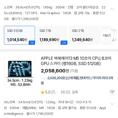
노트북
/
39.6cm(15.6인치)
/
1.65kg
/
300nit
/
인텔
/
코어 울트라5(S2)
/
22
5U (4.8GHz)
/
12TOPS
/
Intel Graphics
/
16GB
/
램
교체: 가능
/
용량: 512
정
GB
/
출시가: 1,399,000원
보
펼
치
SSD 512GB
SSD 1TB
SSD 2TB
SSD 4TB
기
더보기
1,014,540
1,189,690
1,349,640
1,670,
원
원
원
1위
2위
APPLE 맥북에어13 M5 10코어 CPU, 8코어
GPU 스카이 (
램
16GB, SSD 512GB)
2,058,600
원
(11몰)
2,036,200원 [신세계몰] 현대카드 / 무이자 최대 3개
월
상
5.0
(
7)
26.03. 등록
관
별
품
심
점
AI
노트북
/
34.5cm(13.6인치)
/
1.23kg
/
최대 18시간
/
DCI-P3: 지
리
원
/
500nit
/
애플(ARM)
/
M5
/
16GB
/
램
교체: 불가능
/
용량: 512GB
/
Appl
정
뷰
e Intelligence
/
출시가: 1,790,000원
보