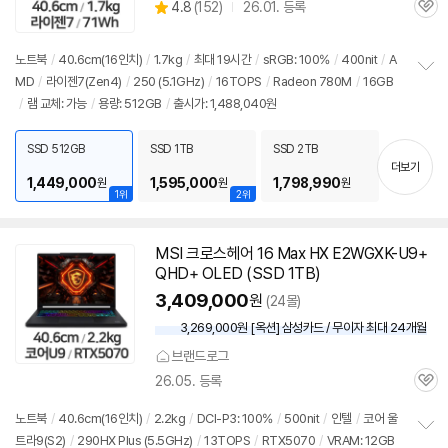
상
4.8
(
152)
26.01. 등록
관
별
품
심
점
리
노트북
/
40.6cm(16인치)
/
1.7kg
/
최대 19시간
/
sRGB: 100%
/
400nit
/
A
뷰
MD
/
라이젠7(Zen4)
/
250 (5.1GHz)
/
16TOPS
/
Radeon 780M
/
16GB
정
/
램
교체: 가능
/
용량: 512GB
/
출시가: 1,488,040원
보
펼
치
SSD 512GB
SSD 1TB
SSD 2TB
기
더보기
1,449,000
1,595,000
1,798,990
원
원
원
1위
2위
MSI 크로스헤어 16 Max HX E2WGXK-U9+
QHD+ OLED (SSD 1TB)
3,409,000
원
(24몰)
3,269,000원 [옥션] 삼성카드 / 무이자 최대 24개월
브랜드로그
26.05. 등록
관
심
노트북
/
40.6cm(16인치)
/
2.2kg
/
DCI-P3: 100%
/
500nit
/
인텔
/
코어 울
트라9(S2)
/
290HX Plus (5.5GHz)
/
13TOPS
/
RTX5070
/
VRAM: 12GB
정