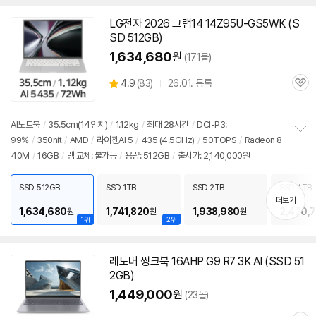
LG전자 2026 그램14 14Z95U-GS5WK (S
SD 512GB)
1,634,680
원
(171몰)
상
4.9
(
83)
26.01. 등록
관
별
품
심
점
리
AI
노트북
/
35.5cm(14인치)
/
1.12kg
/
최대 28시간
/
DCI-P3:
뷰
99%
/
350nit
/
AMD
/
라이젠AI 5
/
435 (4.5GHz)
/
50TOPS
/
Radeon 8
정
40M
/
16GB
/
램
교체: 불가능
/
용량: 512GB
/
출시가: 2,140,000원
보
펼
치
SSD 512GB
SSD 1TB
SSD 2TB
SSD 4TB
기
더보기
1,634,680
1,741,820
1,938,980
2,470,
원
원
원
1위
2위
레노버 씽크북 16AHP G9 R7 3K AI (SSD 51
2GB)
1,449,000
원
(23몰)