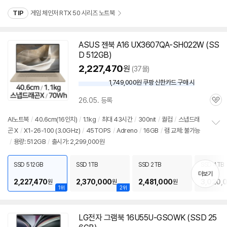
TIP
게임 체인저 RTX 50 시리즈 노트북
ASUS 젠북 A16 UX3607QA-SH022W (SS
D 512GB)
2,227,470
원
(37몰)
1,749,000원 쿠팡 신한카드 구매 시
와
우
26.05. 등록
할
관
인
심
AI
노트북
/
40.6cm(16인치)
/
1.1kg
/
최대 43시간
/
300nit
/
퀄컴
/
스냅드래
가
곤 X
/
X1-26-100 (3.0GHz)
/
45TOPS
/
Adreno
/
16GB
/
램
교체: 불가능
정
/
용량: 512GB
/
출시가: 2,299,000원
보
펼
치
SSD 512GB
SSD 1TB
SSD 2TB
SSD 4TB
기
더보기
2,227,470
2,370,000
2,481,000
3,020,
원
원
원
1위
2위
LG전자 그램북 16U55U-GSOWK (SSD 25