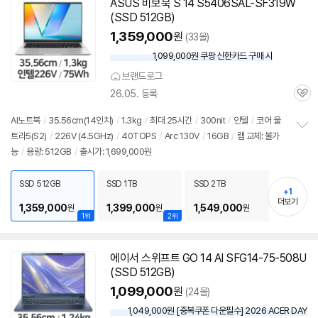
세부정보 열기/접기
ASUS 비보북 S 14 S5406SAL-SF319W
(SSD 512GB)
1,359,000
원
(33몰)
1,099,000원 쿠팡 신한카드 구매 시
와
우
브랜드로그
할
26.05. 등록
인
관
가
심
AI
노트북
/
35.56cm(14인치)
/
1.3kg
/
최대 25시간
/
300nit
/
인텔
/
코어 울
트라5(S2)
/
226V (4.5GHz)
/
40TOPS
/
Arc 130V
/
16GB
/
램
교체: 불가
정
능
/
용량: 512GB
/
출시가: 1,699,000원
보
펼
치
SSD 512GB
SSD 1TB
SSD 2TB
기
+1
더보기
1,359,000
1,399,000
1,549,000
원
원
원
1위
2위
에이서 스위프트 GO 14 AI SFG14-75-508U
(SSD 512GB)
1,099,000
원
(24몰)
1,049,000원 [중복쿠폰 다운필수] 2026 ACER DAY