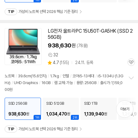
1위
2위
TIP
가성비 노트북 선택 2026 핵심 기준 정리
LG전자 울트라PC 15U50T-GA5HK (SSD 2
56GB)
938,630
원
(78몰)
32
상
상
4.7
(
155)
24.11. 등록
품
관
별
의
품
심
점
견
리
노트북
/
39.6cm(15.6인치)
/
1.7kg
/
인텔
/
코어i5-13세대
/
i5-1334U (1.3G
뷰
Hz)
/
UHD Graphics
/
16GB
/
램
교체: 가능
/
용량: 256GB
/
출시가: 1,159,0
정
00원
보
펼
치
SSD 256GB
SSD 512GB
SSD 1TB
SSD 2TB
기
더보기
938,630
1,034,470
1,139,940
1,268,
원
원
원
1위
2위
TIP
가성비 노트북 선택 2026 핵심 기준 정리