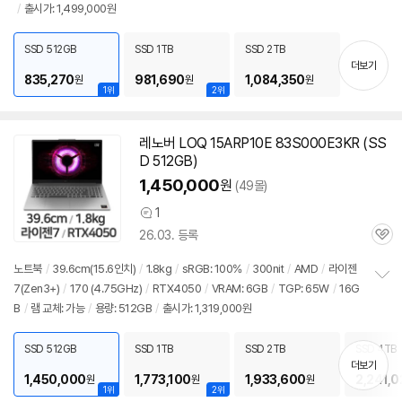
/
출시가: 1,499,000원
보
펼
치
SSD 512GB
SSD 1TB
SSD 2TB
기
더보기
835,270
981,690
1,084,350
원
원
원
1위
2위
레노버 LOQ 15ARP10E 83S000E3KR (SS
D 512GB)
1,450,000
원
(49몰)
1
상
26.03. 등록
품
관
의
심
견
노트북
/
39.6cm(15.6인치)
/
1.8kg
/
sRGB: 100%
/
300nit
/
AMD
/
라이젠
7(Zen3+)
/
170 (4.75GHz)
/
RTX4050
/
VRAM: 6GB
/
TGP: 65W
/
16G
정
B
/
램
교체: 가능
/
용량: 512GB
/
출시가: 1,319,000원
보
펼
치
SSD 512GB
SSD 1TB
SSD 2TB
SSD 4TB
기
더보기
1,450,000
1,773,100
1,933,600
2,241,0
원
원
원
1위
2위