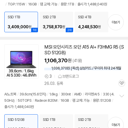
/
TGP: 115W
/
16GB
/
램
교체: 가능
/
용량: 1TB
/
출시가: 1,488,040원
보
펼
치
SSD 1TB
SSD 2TB
SSD 4TB
기
더보기
3,409,000
3,758,870
4,248,530
원
원
원
1위
2위
MSI 모던시리즈 모던 A15 AI+ F3HMG R5 (S
SD 512GB)
1,106,370
원
(41몰)
1,036,370원 [옥션] 삼성카드 / 무이자 최대 24개월
3
브랜드로그
상
26.03. 등록
품
관
의
심
견
AI
노트북
/
39.6cm(15.6인치)
/
1.6kg
/
300nit
/
AMD
/
라이젠AI 5
/
330 (4.
5GHz)
/
50TOPS
/
Radeon 820M
/
16GB
/
램
교체: 가능
/
용량: 512GB
/
정
출시가: 1,488,040원
보
펼
치
SSD 512GB
SSD 1TB
SSD 2TB
기
더보기