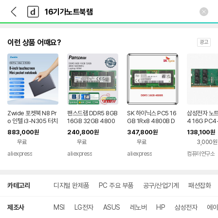
뒤
다
본문 바로가기
다
로
나
나
가
와
와
기
메
인
이런 상품 어때요?
광고
Zwide 포켓북 N8 Pr
팬스드램 DDR5 8GB
SK 하이닉스 PC5 16
삼성전자 노트
o 인텔 i3-N305 터치
16GB 32GB 4800
GB 1Rx8 4800B D
4 16G PC4
스크린 8인치 IPS 19
5600 메모리 노트북
DR5 4800MHz SO
(정품)
883,000
240,800
347,800
138,100
원
원
원
원
20x1200 픽셀 FHD
램 PC5 38400 448
-DIMM RAM 정품 노
무료
무료
무료
3,000원
16GB LPDDR5 미니
00
트북 16G 랩탑 메모리
노트북 360 ° 플립 요
aliexpress
aliexpress
aliexpress
컴퓨터연구소
가
상
카테고리
디지털 완제품
PC 주요 부품
공구/산업기계
패션잡화
세
검
색
제조사
MSI
LG전자
ASUS
레노버
HP
삼성전자
에이