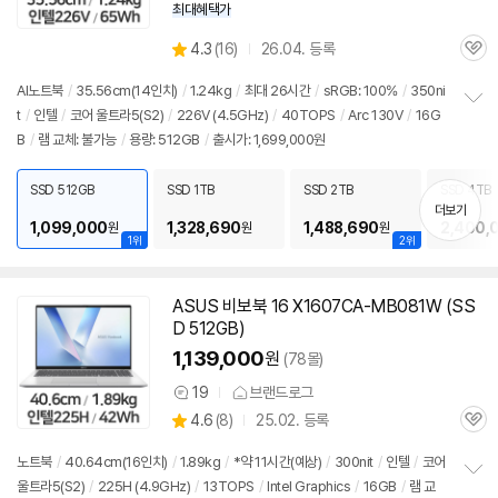
최대혜택가
상
4.3
(
16)
26.04. 등록
관
별
품
심
점
AI
노트북
/
35.56cm(14인치)
/
1.24kg
/
최대 26시간
/
sRGB: 100%
/
350ni
리
t
/
인텔
/
코어 울트라5(S2)
/
226V (4.5GHz)
/
40TOPS
/
Arc 130V
/
16G
정
뷰
B
/
램
교체: 불가능
/
용량: 512GB
/
출시가: 1,699,000원
보
펼
치
SSD 512GB
SSD 1TB
SSD 2TB
SSD 4TB
기
더보기
1,099,000
1,328,690
1,488,690
2,400,
원
원
원
1위
2위
ASUS 비보북 16 X1607CA-MB081W (SS
D 512GB)
1,139,000
원
(78몰)
19
브랜드로그
상
상
4.6
(
8)
25.02. 등록
품
관
별
의
품
심
점
견
노트북
/
40.64cm(16인치)
/
1.89kg
/
*약 11시간(예상)
/
300nit
/
인텔
/
코어
리
울트라5(S2)
/
225H (4.9GHz)
/
13TOPS
/
Intel Graphics
/
16GB
/
램
교
정
뷰