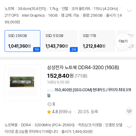
점
리
노트북
/
39.6cm(15.6인치)
/
1.7kg
/
인텔
/
코어 울트라5
/
115U (4.2GHz)
/
뷰
21TOPS
/
Intel Graphics
/
16GB
/
램
교체: 가능
/
용량: 256GB
/
출시가: 1,4
정
99,000원
보
펼
치
SSD 256GB
SSD 512GB
SSD 1TB
SSD 2TB
기
더보기
1,041,360
1,143,790
1,212,840
1,387,9
원
원
원
1위
2위
삼성전자
노트북
DDR4-3200 (16GB)
152,840
원
(175몰)
1GB당 9,553원
150,400원 [SSG.COM] 현대카드 / 무이자 최대 3개
월
8
상
상
4.8
(
999+)
20.05. 등록
품
관
별
의
품
심
점
견
리
노트북용
/
DDR4
/
3200MHz (PC4-25600)
/
히트싱크: 미포함
/
단종된 모델
뷰
이므로 중고상품 주의하시기 바랍니다
/
출시가: 1,499,000원
정