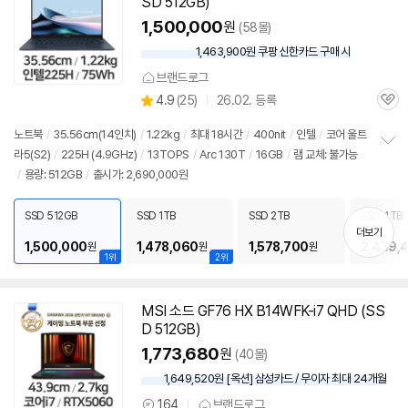
SD 512GB)
1,500,000
원
(58몰)
1,463,900원 쿠팡 신한카드 구매 시
와
우
브랜드로그
할
상
4.9
(
25)
26.02. 등록
인
관
별
가
품
심
점
노트북
/
35.56cm(14인치)
/
1.22kg
/
최대 18시간
/
400nit
/
인텔
/
코어 울트
리
라5(S2)
/
225H (4.9GHz)
/
13TOPS
/
Arc 130T
/
16GB
/
램
교체: 불가능
정
뷰
/
용량: 512GB
/
출시가: 2,690,000원
보
펼
치
SSD 512GB
SSD 1TB
SSD 2TB
SSD 4TB
기
더보기
1,500,000
1,478,060
1,578,700
2,439,
원
원
원
1위
2위
MSI 소드 GF76 HX B14WFK-i7 QHD (SS
동
D 512GB)
영
상
1,773,680
원
(40몰)
1,649,520원 [옥션] 삼성카드 / 무이자 최대 24개월
164
브랜드로그