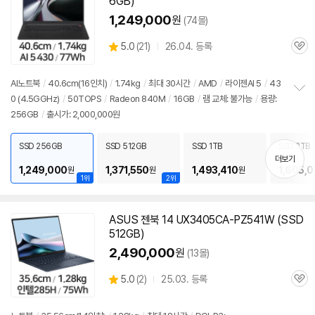
6GB)
1,249,000
원
(74몰)
상
5.0
(
21)
26.04. 등록
관
별
품
심
점
리
AI
노트북
/
40.6cm(16인치)
/
1.74kg
/
최대 30시간
/
AMD
/
라이젠AI 5
/
43
뷰
0 (4.5GGHz)
/
50TOPS
/
Radeon 840M
/
16GB
/
램
교체: 불가능
/
용량:
정
256GB
/
출시가: 2,000,000원
보
펼
치
SSD 256GB
SSD 512GB
SSD 1TB
SSD 2TB
기
더보기
1,249,000
1,371,550
1,493,410
1,605,
원
원
원
1위
2위
ASUS 젠북 14 UX3405CA-PZ541W (SSD
512GB)
2,490,000
원
(13몰)
상
5.0
(
2)
25.03. 등록
관
별
품
심
점
리