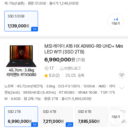
체: 가능(1슬롯)
/
용량: 512GB
/
출시가: 1,249,000원
보
펼
치
SSD 512GB
기
+4
더보기
1,139,000
원
1위
MSI 레이더 A18 HX A9WIG-R9 UHD+ Mini
LED W11 (SSD 2TB)
6,990,000
원
(21몰)
17
브랜드로그
상
상
5.0
(
2)
25.03. 등록
품
관
별
의
품
심
점
견
노트북
/
45.72cm(18인치)
/
3.6kg
/
DCI-P3: 100%
/
1000nit
/
AMD
/
라이
리
젠9(Zen5)
/
9955HX3D (5.4GHz)
/
RTX5080
/
VRAM: 16GB
/
TGP: 175
정
뷰
W
/
64GB
/
램
교체: 가능
/
용량: 2TB
/
출시가: 5,899,000원
보
펼
치
SSD 2TB
SSD 4TB
SSD 6TB
SSD 8TB
기
더보기
6,990,000
7,211,000
7,885,550
10,895
원
원
원
1위
2위