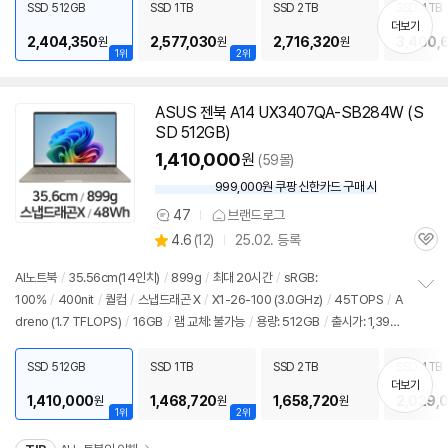
치
SSD 512GB
SSD 1TB
SSD 2TB
SSD 4TB
기
더보기
2,404,350
2,577,030
2,716,320
3,400,
원
원
원
1위
2위
ASUS 젠북 A14 UX3407QA-SB284W (S
SD 512GB)
1,410,000
원
(59몰)
999,000원 쿠팡 신한카드 구매 시
와
우
47
브랜드로그
상
할
상
4.6
(
12)
25.02. 등록
품
인
관
별
의
가
품
심
점
견
AI
노트북
/
35.56cm(14인치)
/
899g
/
최대 20시간
/
sRGB:
리
100%
/
400nit
/
퀄컴
/
스냅드래곤 X
/
X1-26-100 (3.0GHz)
/
45TOPS
/
A
정
뷰
dreno (1.7 TFLOPS)
/
16GB
/
램
교체: 불가능
/
용량: 512GB
/
출시가: 1,399,
보
펼
000원
치
SSD 512GB
SSD 1TB
SSD 2TB
SSD 4TB
기
더보기
1,410,000
1,468,720
1,658,720
2,029,
원
원
원
1위
2위