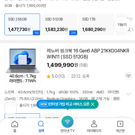
정
6GB
/
출시가: 1,999,000원
보
펼
치
SSD 256GB
SSD 512GB
SSD 1TB
SSD 2TB
기
더보기
1,477,730
1,583,230
1,680,290
1,942,
원
원
원
1위
2위
레노버 씽크북 16 Gen6 ABP 21KK004NKR
WIN11 (SSD 512GB)
1,499,990
원
(9몰)
상
5.0
(
10)
23.12. 등록
관
별
품
심
점
리
노트북
/
40.6cm(16인치)
/
1.7kg
/
sRGB: 100%
/
350nit
/
AMD
/
라이젠5
뷰
(Zen3)
/
7530U (2.0Hz)
/
Radeon Graphics
/
16GB
/
램
교체: 가능
/
용량:
정
인터넷 가입 비교 서비스 오픈
NEW
512GB
/
출시가: 1,999,000원
보
닫기
이
펼
전
치
페
SSD 512GB
SSD 1TB
기
이
더보기
지
1,499,990
1,459,990
원
원
홈
검색
인터넷·TV
마이페이지
최근본
로
2위
1위