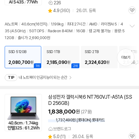
226
상
상
4.9
(
360)
26.01. 등록
품
관
별
의
품
심
점
견
리
AI
노트북
/
40.6cm(16인치)
/
1.199kg
/
최대 27시간
/
AMD
/
라이젠AI 5
/
4
뷰
35 (4.5GHz)
/
50TOPS
/
Radeon 840M
/
16GB
/
램
교체: 불가능
/
용량: 5
정
12GB
/
출시가: 2,690,000원
보
펼
치
SSD 512GB
SSD 1TB
SSD 2TB
SSD 4TB
기
더보기
2,080,700
2,185,090
2,324,620
2,946,
원
원
원
1위
2위
TIP
내 노트북이 인공지능이 되는 순간
삼성전자 갤럭시북6 NT760VJT-A51A (SS
D 256GB)
1,838,000
원
(27몰)
1,737,490원 [롯데ON] 롯데카드
브랜드로그
상
5.0
(
11)
26.04. 등록
관