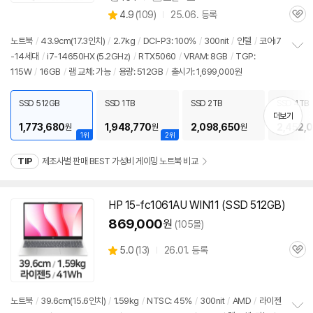
상
상
4.9
(
109)
25.06. 등록
품
관
별
의
품
심
점
견
노트북
/
43.9cm(17.3인치)
/
2.7kg
/
DCI-P3: 100%
/
300nit
/
인텔
/
코어i7
리
-14세대
/
i7-14650HX (5.2GHz)
/
RTX5060
/
VRAM: 8GB
/
TGP:
정
뷰
115W
/
16GB
/
램
교체: 가능
/
용량: 512GB
/
출시가: 1,699,000원
보
펼
치
SSD 512GB
SSD 1TB
SSD 2TB
SSD 4TB
기
더보기
1,773,680
1,948,770
2,098,650
2,452,
원
원
원
1위
2위
TIP
제조사별 판매 BEST 가성비 게이밍 노트북 비교
HP 15-fc1061AU WIN11 (SSD 512GB)
869,000
원
(105몰)
상
5.0
(
13)
26.01. 등록
관
별
품
심
점
리
뷰
노트북
/
39.6cm(15.6인치)
/
1.59kg
/
NTSC: 45%
/
300nit
/
AMD
/
라이젠