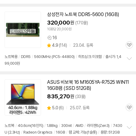
보
펼
치
삼성전자
노트북
DDR5-5600 (16GB)
기
320,000
원
(170몰)
1GB당 20,000원
16
상
상
4.9
(
114)
23.04. 등록
품
관
별
의
품
심
점
견
노트북용
/
DDR5
/
5600MHz (PC5-44800)
/
히트싱크: 미포함
/
출시가: 1,4
리
99,000원
정
뷰
보
펼
치
ASUS 비보북 16 M1605YA-R7525 WIN11
기
16GB
램
(SSD 512GB)
835,270
원
(33몰)
상
5.0
(
6)
25.07. 등록
관
별
품
심
점
리
노트북
/
40.6cm(16인치)
/
1.88kg
/
300nit
/
AMD
/
라이젠5(Zen3)
/
7430
뷰
U (2.3Hz)
/
Radeon Graphics
/
16GB
/
램
교체: 가능(1슬롯)
/
용량: 512GB
정