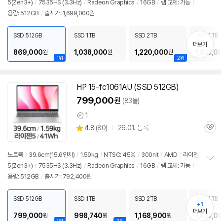
5(Zen3+)
/
7535HS (3.3Hz)
/
Radeon Graphics
/
16GB
/
램
교체: 가능
/
정
용량: 512GB
/
출시가: 1,699,000원
보
펼
치
SSD 512GB
SSD 1TB
SSD 2TB
SSD 4TB
기
더보기
869,000
1,038,000
1,220,000
1,827,0
원
원
원
1위
2위
HP 15-fc1061AU (SSD 512GB)
799,000
원
(83몰)
1
상
상
4.8
(
80)
26.01. 등록
품
관
별
의
품
심
점
견
리
노트북
/
39.6cm(15.6인치)
/
1.59kg
/
NTSC: 45%
/
300nit
/
AMD
/
라이젠
뷰
5(Zen3+)
/
7535HS (3.3Hz)
/
Radeon Graphics
/
16GB
/
램
교체: 가능
/
정
용량: 512GB
/
출시가: 792,400원
보
펼
치
SSD 512GB
SSD 1TB
SSD 2TB
SSD 4TB
기
+1
더보기
799,000
998,740
1,168,900
1,827,0
원
원
원