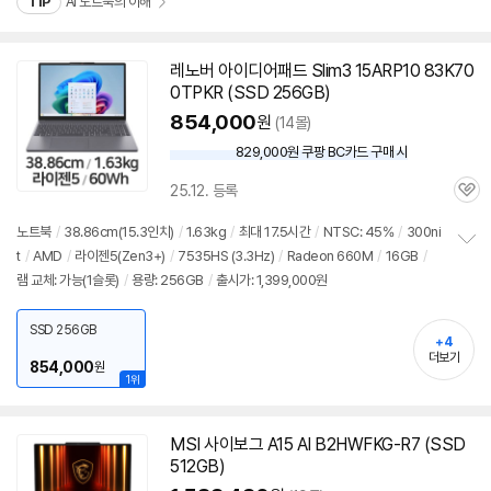
TIP
AI 노트북의 이해
레노버 아이디어패드 Slim3 15ARP10 83K70
0TPKR (SSD 256GB)
854,000
원
(14몰)
829,000원 쿠팡 BC카드 구매 시
와
우
25.12. 등록
할
관
인
심
노트북
/
38.86cm(15.3인치)
/
1.63kg
/
최대 17.5시간
/
NTSC: 45%
/
300ni
가
t
/
AMD
/
라이젠5(Zen3+)
/
7535HS (3.3Hz)
/
Radeon 660M
/
16GB
/
정
램
교체: 가능(1슬롯)
/
용량: 256GB
/
출시가: 1,399,000원
보
펼
치
SSD 256GB
기
+4
더보기
854,000
원
1위
MSI 사이보그 A15 AI B2HWFKG-R7 (SSD
512GB)