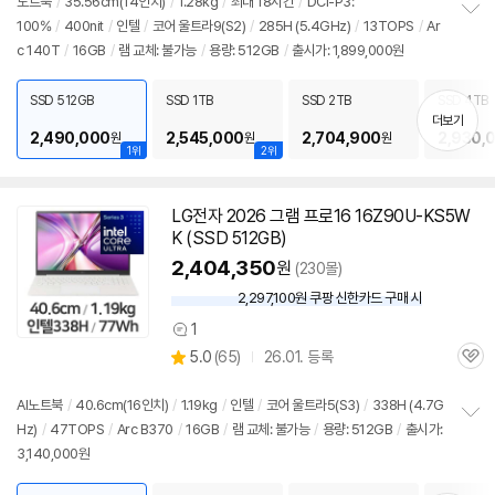
노트북
/
35.56cm(14인치)
/
1.28kg
/
최대 18시간
/
DCI-P3:
뷰
100%
/
400nit
/
인텔
/
코어 울트라9(S2)
/
285H (5.4GHz)
/
13TOPS
/
Ar
정
c 140T
/
16GB
/
램
교체: 불가능
/
용량: 512GB
/
출시가: 1,899,000원
보
펼
치
SSD 512GB
SSD 1TB
SSD 2TB
SSD 4TB
기
더보기
2,490,000
2,545,000
2,704,900
2,930,
원
원
원
1위
2위
LG전자 2026 그램 프로16 16Z90U-KS5W
K (SSD 512GB)
2,404,350
원
(230몰)
2,297,100원 쿠팡 신한카드 구매 시
와
우
1
상
할
상
5.0
(
65)
26.01. 등록
품
인
관
별
의
가
품
심
점
견
리
AI
노트북
/
40.6cm(16인치)
/
1.19kg
/
인텔
/
코어 울트라5(S3)
/
338H (4.7G
뷰
Hz)
/
47TOPS
/
Arc B370
/
16GB
/
램
교체: 불가능
/
용량: 512GB
/
출시가:
정
3,140,000원
보
펼