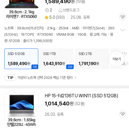
1,589,490
원
(19몰)
2
브랜드로그
상
상
5.0
(
393)
25.08. 등록
품
관
별
의
품
심
점
견
노트북
/
39.6cm(15.6인치)
/
2.1kg
/
250nit
/
AMD
/
라이젠7(Zen4)
/
260
리
(5.1GHz)
/
16TOPS
/
RTX5060
/
VRAM: 8GB
/
16GB
/
램
교체: 가능
/
용
정
뷰
량: 512GB
/
출시가: 1,399,000원
보
펼
치
SSD 512GB
SSD 1TB
SSD 2TB
SSD 4TB
기
더보기
1,589,490
1,643,910
1,791,190
2,445,
원
원
원
1위
2위
TIP
가성비 노트북 선택 2026 핵심 기준 정리
HP 15-fd2136TU WIN11 (SSD 512GB)
1,014,540
원
(52몰)
26.03. 등록
관
심