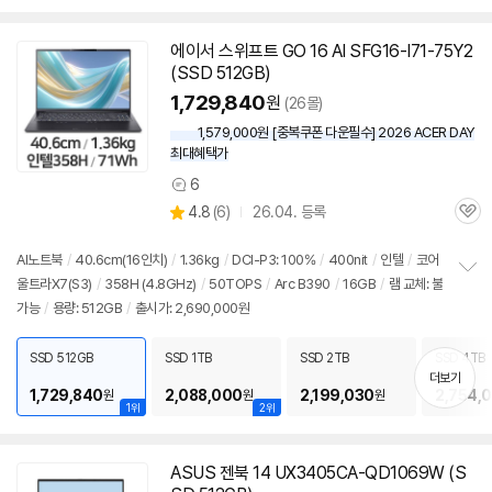
에이서 스위프트 GO 16 AI SFG16-I71-75Y2
(SSD 512GB)
1,729,840
원
(26몰)
1,579,000원 [중복쿠폰 다운필수] 2026 ACER DAY
최대혜택가
6
상
상
4.8
(
6)
26.04. 등록
품
관
별
의
품
심
점
견
리
AI
노트북
/
40.6cm(16인치)
/
1.36kg
/
DCI-P3: 100%
/
400nit
/
인텔
/
코어
뷰
울트라X7(S3)
/
358H (4.8GHz)
/
50TOPS
/
Arc B390
/
16GB
/
램
교체: 불
정
가능
/
용량: 512GB
/
출시가: 2,690,000원
보
펼
치
SSD 512GB
SSD 1TB
SSD 2TB
SSD 4TB
기
더보기
1,729,840
2,088,000
2,199,030
2,754,
원
원
원
1위
2위
ASUS 젠북 14 UX3405CA-QD1069W (S