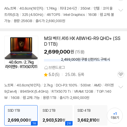
별
품
심
점
AI
노트북
/
40.6cm(16인치)
/
1.74kg
/
최대 24시간
/
350nit
/
인텔
/
코어 울
리
트라5(S3)
/
325 (4.5GHz)
/
46TOPS
/
Intel Graphics
/
16GB
/
램
교체: 불
정
뷰
가능
/
용량: 256GB
/
출시가: 2,690,000원
보
펼
치
기
MSI 벡터 A16 HX A8WHG-R9 QHD+ (SS
D 1TB)
2,699,000
원
(15몰)
2,499,000원 쿠팡 신한카드 구매 시
와
우
브랜드로그
할
상
5.0
(
5)
25.08. 등록
인
관
별
가
품
심
점
노트북
/
40.6cm(16인치)
/
2.7kg
/
DCI-P3: 100%
/
500nit
/
AMD
/
라이젠
리
9(Zen4)
/
8945HX (5.4GHz)
/
RTX5070 Ti
/
VRAM: 12GB
/
TGP: 140
정
뷰
W
/
16GB
/
램
교체: 가능
/
용량: 1TB
/
출시가: 2,690,000원
보
펼
치
SSD 1TB
SSD 2TB
SSD 4TB
기
+1
더보기
2,699,000
2,903,520
3,662,810
원
원
원
1위
2위