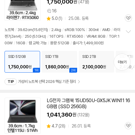
1,750,000
원
(47몰)
16
상
상
5.0
(
1)
25.08. 등록
품
관
별
의
품
심
점
견
노트북
/
39.62cm(15.6인치)
/
2.4kg
/
sRGB: 100%
/
300nit
/
AMD
/
라이
리
젠7(Zen4)
/
250 (5.1GHz)
/
16TOPS
/
RTX5060
/
VRAM: 8GB
/
TGP: 1
정
뷰
00W
/
16GB
/
램
교체: 가능
/
용량: 512GB
/
출시가: 1,499,000원
보
펼
치
SSD 512GB
SSD 1TB
SSD 2TB
SSD 4TB
기
더보기
1,750,000
1,860,000
2,100,000
2,499,
원
원
원
1위
2위
TIP
가성비 노트북 선택 2026 핵심 기준 정리
LG전자 그램북 15UD50U-GX5JK WIN11 16
GB
램
(SSD 256GB)
1,041,360
원
(132몰)
상
4.7
(
28)
26.01. 등록
관
별
품
심