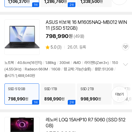
1,106,370
1,286,760
1,338,500
원
원
원
1위
2위
ASUS 비보북 16 M1605NAQ-MB012 WIN
11 (SSD 512GB)
798,990
원
(49몰)
상
5.0
(
3)
26.01. 등록
관
별
품
심
점
리
노트북
/
40.6cm(16인치)
/
1.88kg
/
300nit
/
AMD
/
라이젠5(Zen3+)
/
150
뷰
(4.55GHz)
/
Radeon 660M
/
16GB
/
램
교체: 가능(1슬롯)
/
용량: 512GB
/
정
출시가: 1,488,040원
보
펼
치
SSD 512GB
SSD 1TB
SSD 2TB
SSD 4TB
기
더보기
798,990
898,990
998,990
2,088,
원
원
원
1위
2위
레노버 LOQ 15AHP10 R7 5060 (SSD 512
GB)