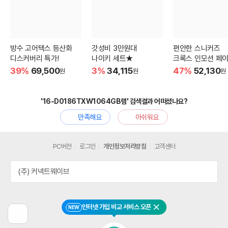
방수 고어텍스 등산화
갓성비 3만원대
편안한 스니커즈
디스커버리 특가!
나이키 세트★
크록스 인모션 페이
39%
69,500
3%
34,115
47%
52,130
원
원
원
'16-D0186TXW1064GB램' 검색결과 어떠셨나요?
만족해요
아쉬워요
PC버전
로그인
개인정보처리방침
고객센터
(주) 커넥트웨이브
인터넷 가입 비교 서비스 오픈
NEW
닫기
이
전