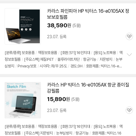
카라스 파인피아 HP 빅터스
16-e0105AX
정
보보호필름
38,590
원
(5몰)
23.07. 등록
관
심
[분류/종류] 보호용품
/
액정보호용품
/
[호환크기] 16인치대
/
[용도] 노트북용
/
액
정보호필름
/
[주요스펙] 재질:PET
/
블루라이트차단
/
항균기능
/
지문방지
/
눈부
정
심방지
/
Privacy보호
/
시야각: 좌/우 25도
/
경도:3H
/
호환제품 : 빅터스 16-e0
보
펼
105AX- 등 호환
치
기
카라스 HP 빅터스
16-e0105AX
항균 종이질
감필름
15,890
원
(5몰)
23.07. 등록
관
심
[분류/종류] 보호용품
/
액정보호용품
/
[호환크기] 16인치대
/
[용도] 노트북용
/
액
정보호필름
/
[주요스펙] 지문방지
/
눈부심방지
/
항균기능
/
호환제품 : 빅터스 16