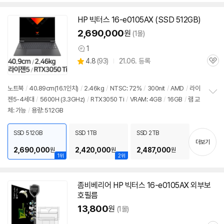
HP 빅터스
16-e0105AX
(SSD 512GB)
2,690,000
원
(1몰)
1
상
상
4.8
(
93)
21.06. 등록
품
관
별
의
품
심
점
견
리
노트북
/
40.89cm(16.1인치)
/
2.46kg
/
NTSC: 72%
/
300nit
/
AMD
/
라이
뷰
젠5-4세대
/
5600H (3.3GHz)
/
RTX3050 Ti
/
VRAM: 4GB
/
16GB
/
램 교
정
체: 가능
/
용량: 512GB
보
펼
치
SSD 512GB
SSD 1TB
SSD 2TB
기
더보기
2,690,000
2,420,000
2,487,000
원
원
원
1위
2위
좀비베리어 HP 빅터스
16-e0105AX
외부보
세부정보 열기/접기
호필름
13,800
원
(1몰)