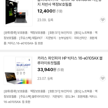
지 저반사 액정보호필름
12,400
원
(1몰)
23.09. 등록
관
심
[분류/종류] 보호용품
/
액정보호용품
/
[호환크기] 16인치대
/
[용도] 노트북용
/
액
정보호필름
/
[주요스펙] 재질:PET
/
지문방지
/
눈부심방지
/
자외선차단
/
호환제
품 : 빅터스 16-e0105AX- 등 호환
카라스 파인피아 HP 빅터스
16-e0105AX
블
루라이트컷필름
33,940
원
(5몰)
23.07. 등록
관
심
[분류/종류] 보호용품
/
액정보호용품
/
[호환크기] 16인치대
/
[용도] 노트북용
/
액
정보호필름
/
[주요스펙] 블루라이트차단
/
지문방지
/
경도:3H
/
호환제품 : 빅터스
16-e0105AX- 등 호환