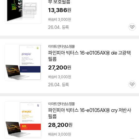
부 보호필름
13,386
원
배송비 3,000원
26.04. 등록
관
심
이마트인터넷쇼핑몰
파인피아 빅터스
16-e0105AX
용 ole 고광택
필름
27,200
원
배송비 3,000원
26.04. 등록
관
심
이마트인터넷쇼핑몰
파인피아 빅터스
16-e0105AX
용 cry 저반사
필름
28,200
원
배송비 3,000원