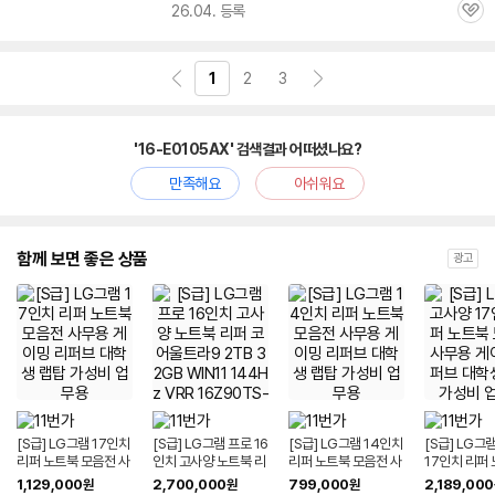
26.04. 등록
관
심
1
2
3
'16-E0105AX' 검색결과 어떠셨나요?
만족해요
아쉬워요
함께 보면 좋은 상품
광고
[S급] LG그램 17인치
[S급] LG그램 프로 16
[S급] LG그램 14인치
[S급] LG그
리퍼 노트북 모음전 사
인치 고사양 노트북 리
리퍼 노트북 모음전 사
17인치 리퍼
무용 게이밍 리퍼브 대
퍼 코어울트라9 2TB
무용 게이밍 리퍼브 대
음전 사무용 
1,129,000
2,700,000
799,000
2,189,000
원
원
원