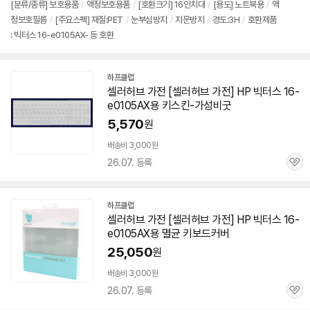
[분류/종류] 보호용품
/
액정보호용품
/
[호환크기] 16인치대
/
[용도] 노트북용
/
액
정보호필름
/
[주요스펙] 재질:PET
/
눈부심방지
/
지문방지
/
경도:3H
/
호환제품
: 빅터스 16-e0105AX- 등 호환
하프클럽
셀러허브 가전 [셀러허브 가전] HP 빅터스
16-
e0105AX
용 키스킨-가성비굿
5,570
원
배송비 3,000원
26.07. 등록
관
심
하프클럽
셀러허브 가전 [셀러허브 가전] HP 빅터스
16-
e0105AX
용 멸균 키보드커버
25,050
원
배송비 3,000원
26.07. 등록
관
심