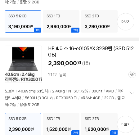
체: 가능
/
용량: 512GB
보
펼
치
SSD 512GB
SSD 1TB
SSD 2TB
기
더보기
3,190,000
2,990,000
3,290,000
원
원
원
1위
2위
HP 빅터스
16-e0105AX
32GB램 (SSD 512
GB)
2,390,000
원
(1몰)
21.12. 등록
관
심
노트북
/
40.89cm(16.1인치)
/
2.46kg
/
NTSC: 72%
/
300nit
/
AMD
/
라이
젠5-4세대
/
5600H (3.3GHz)
/
RTX3050 Ti
/
VRAM: 4GB
/
32GB
/
램 교
정
체: 가능
/
용량: 512GB
보
펼
치
SSD 512GB
SSD 1TB
SSD 2TB
기
더보기
2,390,000
1,520,000
1,620,000
원
원
원
2위
1위