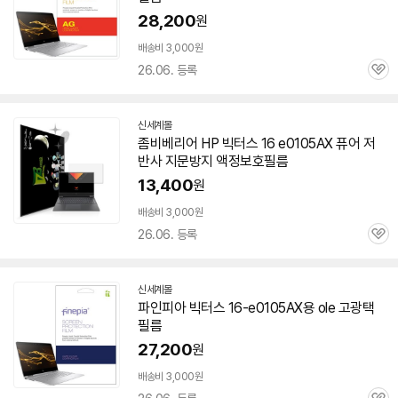
28,200
원
배송비 3,000원
26.06. 등록
관
심
신세계몰
좀비베리어 HP 빅터스 16 e0105AX 퓨어 저
반사 지문방지 액정보호필름
13,400
원
배송비 3,000원
26.06. 등록
관
심
신세계몰
파인피아 빅터스
16-e0105AX
용 ole 고광택
필름
27,200
원
배송비 3,000원