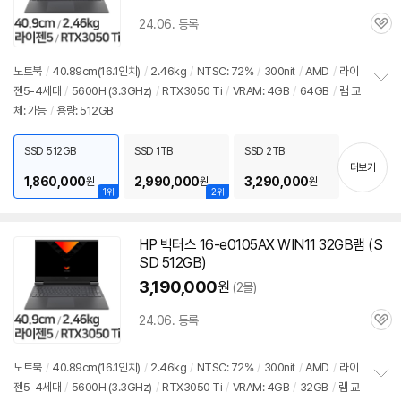
24.06. 등록
관
심
노트북
/
40.89cm(16.1인치)
/
2.46kg
/
NTSC: 72%
/
300nit
/
AMD
/
라이
젠5-4세대
/
5600H (3.3GHz)
/
RTX3050 Ti
/
VRAM: 4GB
/
64GB
/
램 교
정
체: 가능
/
용량: 512GB
보
펼
치
SSD 512GB
SSD 1TB
SSD 2TB
기
더보기
1,860,000
2,990,000
3,290,000
원
원
원
1위
2위
HP 빅터스
16-e0105AX
WIN11 32GB램 (S
SD 512GB)
3,190,000
원
(2몰)
24.06. 등록
관
심
노트북
/
40.89cm(16.1인치)
/
2.46kg
/
NTSC: 72%
/
300nit
/
AMD
/
라이
젠5-4세대
/
5600H (3.3GHz)
/
RTX3050 Ti
/
VRAM: 4GB
/
32GB
/
램 교
정