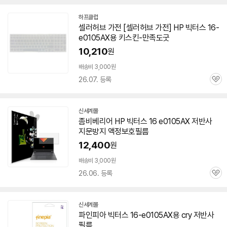
하프클럽
셀러허브 가전 [셀러허브 가전] HP 빅터스
16-
e0105AX
용 키스킨-만족도굿
10,210
원
배송비 3,000원
26.07. 등록
관
심
신세계몰
좀비베리어 HP 빅터스 16 e0105AX 저반사
지문방지 액정보호필름
12,400
원
배송비 3,000원
26.06. 등록
관
심
신세계몰
파인피아 빅터스
16-e0105AX
용 cry 저반사
필름