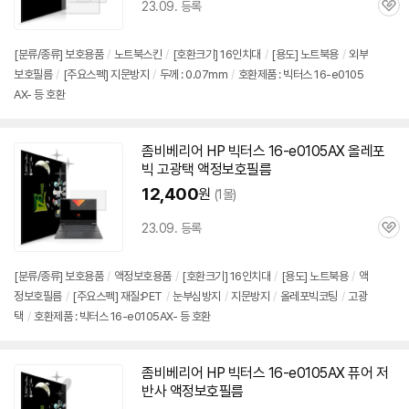
23.09. 등록
관
심
[분류/종류] 보호용품
/
노트북스킨
/
[호환크기] 16인치대
/
[용도] 노트북용
/
외부
보호필름
/
[주요스펙] 지문방지
/
두께 : 0.07mm
/
호환제품 : 빅터스 16-e0105
AX- 등 호환
좀비베리어 HP 빅터스
16-e0105AX
올레포
빅 고광택 액정보호필름
12,400
원
(1몰)
23.09. 등록
관
심
[분류/종류] 보호용품
/
액정보호용품
/
[호환크기] 16인치대
/
[용도] 노트북용
/
액
정보호필름
/
[주요스펙] 재질:PET
/
눈부심방지
/
지문방지
/
올레포빅코팅
/
고광
택
/
호환제품 : 빅터스 16-e0105AX- 등 호환
좀비베리어 HP 빅터스
16-e0105AX
퓨어 저
반사 액정보호필름