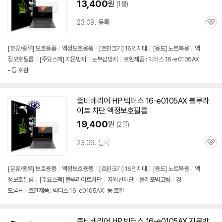
13,400
원
(1몰)
23.09. 등록
관
심
[분류/종류] 보호용품
/
액정보호용품
/
[호환크기] 16인치대
/
[용도] 노트북용
/
액
정보호필름
/
[주요스펙] 지문방지
/
눈부심방지
/
호환제품 : 빅터스 16-e0105AX
- 등 호환
좀비베리어 HP 빅터스
16-e0105AX
블루라
이트 차단 액정보호필름
19,400
원
(2몰)
23.09. 등록
관
심
[분류/종류] 보호용품
/
액정보호용품
/
[호환크기] 16인치대
/
[용도] 노트북용
/
액
정보호필름
/
[주요스펙] 블루라이트차단
/
자외선차단
/
올레포빅코팅
/
경
도:4H
/
호환제품 : 빅터스 16-e0105AX- 등 호환
좀비베리어 HP 빅터스
16-e0105AX
지문방