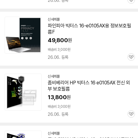
26.06. 등록
관
심
신세계몰
파인피아 빅터스
16-e0105AX
용 정보보호필
름F
49,800
원
배송비 3,000원
26.06. 등록
관
심
신세계몰
좀비베리어 HP 빅터스 16 e0105AX 전신 외
부 보호필름
13,800
원
배송비 3,000원
26.06. 등록
관
심
신세계몰