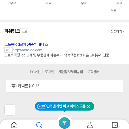
학생 랩탑 가성비 업무
32GB WIN11 144H
학생 랩탑 가성비 업무
퍼브 대학생 
무료
무료
무료
무료
용
z VRR 16Z90TS-G.
용
비 업무용
AUG9U1 사무용 게이
리뷰
1
밍 대학생 랩탑 업무용
작업용
파워링크
광고
신청하기
노트북lcd교체전문점 메티스
http://notelcd.com
광고
노트북액정 lcd 교체 및 부품판매 파손수리, 맥북액정 lcd 파손 교체수리 전문
PC버전
로그인
개인정보처리방침
고객센터
(주) 커넥트웨이브
인터넷 가입 비교 서비스 오픈
NEW
닫기
이
전
페
이
지