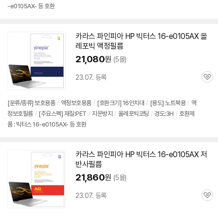
-e0105AX- 등 호환
카라스 파인피아 HP 빅터스
16-e0105AX
올
레포빅 액정필름
21,080
원
(5몰)
23.07. 등록
관
심
[분류/종류] 보호용품
/
액정보호용품
/
[호환크기] 16인치대
/
[용도] 노트북용
/
액
정보호필름
/
[주요스펙] 재질:PET
/
지문방지
/
올레포빅코팅
/
경도:3H
/
호환제
품 : 빅터스 16-e0105AX- 등 호환
카라스 파인피아 HP 빅터스
16-e0105AX
저
반사필름
21,860
원
(5몰)
23.07. 등록
관
심