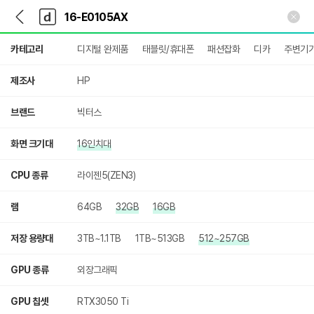
뒤
다
본문 바로가기
다
로
나
나
가
와
와
상
기
메
카테고리
디지털 완제품
태블릿/휴대폰
패션잡화
디카
주변기
세
인
검
색
제조사
HP
브랜드
빅터스
화면 크기대
16인치대
CPU 종류
라이젠5(ZEN3)
램
64GB
32GB
16GB
저장 용량대
3TB~1.1TB
1TB~513GB
512~257GB
GPU 종류
외장그래픽
GPU 칩셋
RTX3050 Ti