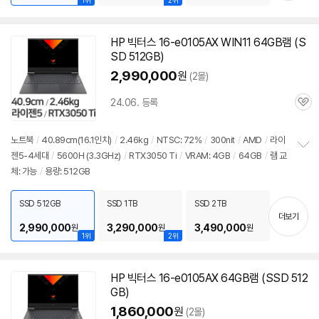
1위
2위
HP 빅터스
16-e0105AX
WIN11 64GB램 (S
SD 512GB)
2,990,000
원
(2몰)
24.06. 등록
관
심
노트북
/
40.89cm(16.1인치)
/
2.46kg
/
NTSC: 72%
/
300nit
/
AMD
/
라이
젠5-4세대
/
5600H (3.3GHz)
/
RTX3050 Ti
/
VRAM: 4GB
/
64GB
/
램 교
정
체: 가능
/
용량: 512GB
보
펼
치
SSD 512GB
SSD 1TB
SSD 2TB
기
더보기
2,990,000
3,290,000
3,490,000
원
원
원
1위
2위
HP 빅터스
16-e0105AX
64GB램 (SSD 512
GB)
1,860,000
원
(2몰)