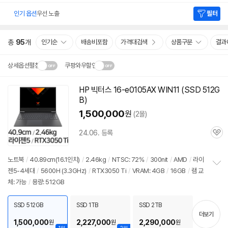
인기 옵션
우선 노출
필터
총
95
개
인기순
배송비포함
가격대검색
상품구분
결과
상세옵션펼침
쿠팡와우할인
설치 환경·지역에 따라
HP 빅터스
16-e0105AX
WIN11 (SSD 512G
닫
배송·설치비가 달라집니다.
B)
기
1,500,000
원
(2몰)
24.06. 등록
관
심
노트북
/
40.89cm(16.1인치)
/
2.46kg
/
NTSC: 72%
/
300nit
/
AMD
/
라이
젠5-4세대
/
5600H (3.3GHz)
/
RTX3050 Ti
/
VRAM: 4GB
/
16GB
/
램 교
정
체: 가능
/
용량: 512GB
보
펼
치
SSD 512GB
SSD 1TB
SSD 2TB
기
더보기
1,500,000
2,227,000
2,290,000
원
원
원