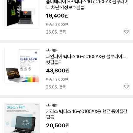
좀비베리어 HP 빅터스 16 e0105AX 블루라이
트 차단 액정보호필름
19,400
원
배송비 3,000원
26.06. 등록
관
심
신세계몰
파인피아 빅터스
16-e0105AX
용 블루라이트
컷필름F
43,800
원
배송비 3,000원
26.06. 등록
관
심
신세계몰
카라스 빅터스
16-e0105AX
용 항균 종이질감
필름
20,500
원