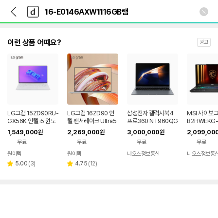
뒤
다
본문 바로가기
다
로
나
나
가
와
와
기
메
인
이런 상품 어때요?
광고
LG그램 15ZD90RU-
LG그램 16ZD90 인
삼성전자 갤럭시북4
MSI 사이보그 
GX56K 인텔 i5 윈도
텔 팬서레이크 Ultra5
프로360 NT960QG
B2HWEKG-
우11 16GB 256GB
WIN11 16GB 256G
K-K71A 윈11 16GB
5050 WIN1
1,549,000
2,269,000
3,000,000
2,099,00
원
원
원
인강용 업무용 가벼운
B 인강용 업무용 대학
SSD 512GB
2TB
무료
무료
무료
무료
노트북
생 한컴 노트북
원이텍
원이텍
네오스정보통신
네오스정보통
리
리
5.00
(
3
)
4.75
(
12
)
별
별
뷰
뷰
점
점
수
수