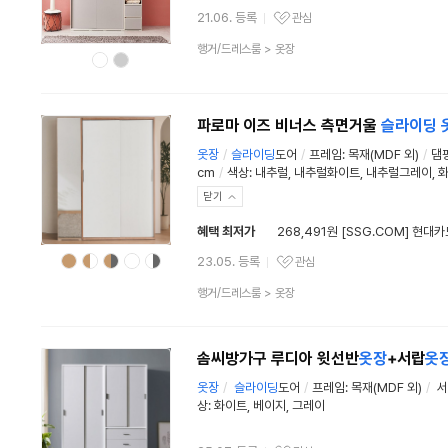
21.06. 등록
관심
관심상품
상
행거/드레스룸
>
옷장
품
분
류
파로마 이즈 비너스 측면거울
슬라이딩
옷장
/
슬라이딩
도어
/
프레임
:
목재(MDF 외)
/
댐
cm
/
색상: 내추럴, 내추럴화이트, 내추럴그레이, 
닫기
혜택 최저가
268,491원 [SSG.COM] 현대카
23.05. 등록
관심
관심상품
상
행거/드레스룸
>
옷장
품
분
류
솜씨방가구 루디아 윗선반
옷장
+서랍
옷
옷장
/
슬라이딩
도어
/
프레임: 목재(MDF 외)
/
서
상: 화이트, 베이지, 그레이