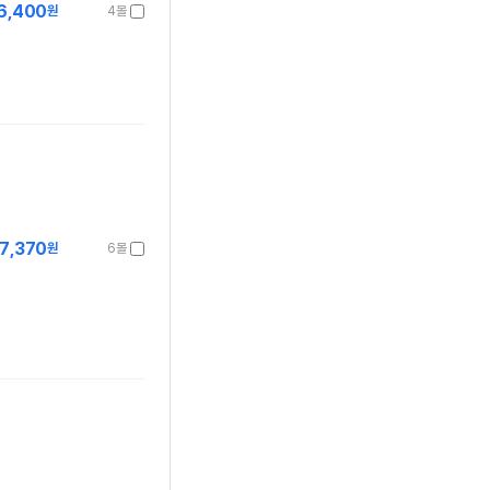
6,400
원
4몰
7,370
원
6몰