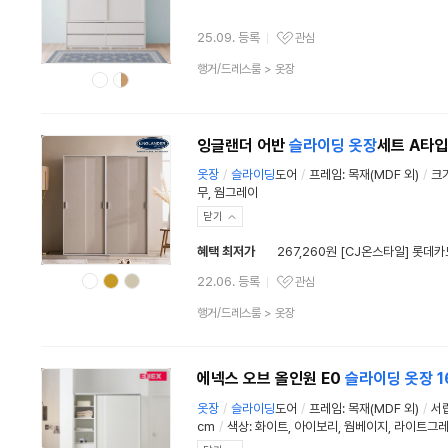
25.09. 등록
관심
관심상품
상
행거/드레스룸
>
옷장
품
분
류
잉글랜더 어반
슬라이딩
옷장
세트 A타
옷장
/
슬라이딩
도어
/
프레임: 목재(MDF 외)
/
크기
무, 웜그레이
닫기
혜택 최저가
267,260원 [CJ온스타일] 롯데카
22.06. 등록
관심
관심상품
상
행거/드레스룸
>
옷장
품
분
류
에넥스 오브 올인원 E0
슬라이딩
옷장
1
옷장
/
슬라이딩
도어
/
프레임
:
목재(MDF 외)
/
서
cm
/
색상: 화이트, 아이보리, 웜베이지, 라이트그레