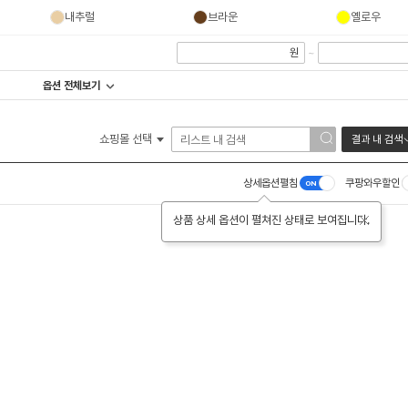
내추럴
브라운
옐로우
원
~
옵션 전체보기
쇼핑몰 선택
결과 내 검색
상세옵션펼침
쿠팡와우할인
상품 상세 옵션이 펼쳐진 상태로 보여집니다.