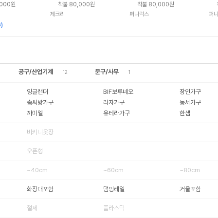
키큰
,000원
착불 80,000원
착불 80,000원
제크리
퍼니럭스
퍼
6
)
공구/산업기계
문구/사무
12
1
잉글랜더
BIF보루네오
장인가구
솜씨방가구
라자가구
동서가구
까미엘
유테라가구
한샘
비키니옷장
오픈형
~40cm
~60cm
~80cm
화장대포함
댐핑레일
거울포함
철제
플라스틱