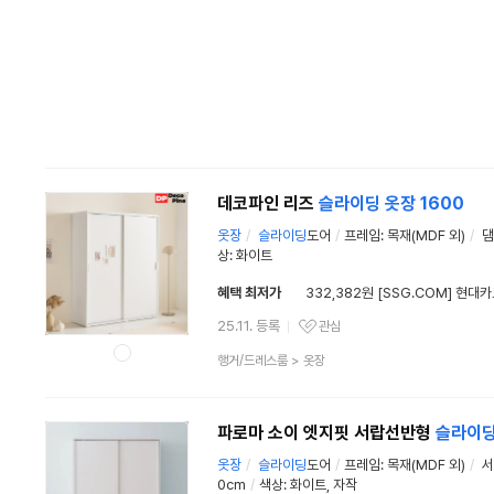
데코파인 리즈
슬라이딩
옷장
1600
옷장
/
슬라이딩
도어
/
프레임: 목재(MDF 외)
/
댐
상: 화이트
혜택 최저가
332,382원 [SSG.COM] 현대
25.11. 등록
관심
관심상품
상
행거/드레스룸
>
옷장
품
분
류
파로마 소이 엣지핏 서랍선반형
슬라이
옷장
/
슬라이딩
도어
/
프레임: 목재(MDF 외)
/
서
0cm
/
색상: 화이트, 자작