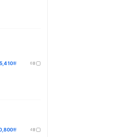
5,410
원
6몰
0,800
원
4몰