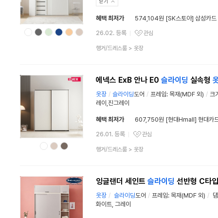
닫기
혜택 최저가
574,104원 [SK스토아] 삼성카드
26.02. 등록
관심
관심상품
상
행거/드레스룸
>
옷장
품
분
류
에넥스 ExB 안나 E0
슬라이딩
실속형
옷장
/
슬라이딩
도어
/
프레임: 목재(MDF 외)
/
크기
레이,진그레이
혜택 최저가
607,750원 [현대Hmall] 현대카
26.01. 등록
관심
관심상품
상
행거/드레스룸
>
옷장
품
분
류
잉글랜더 세인트
슬라이딩
선반형 C타
옷장
/
슬라이딩
도어
/
프레임: 목재(MDF 외)
/
댐
화이트, 그레이