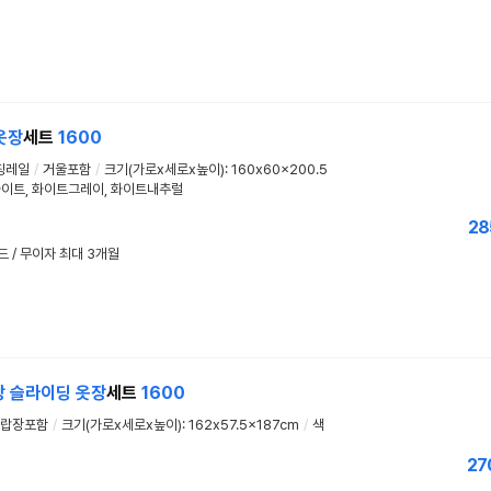
옷장
세트
1600
핑레일
/
거울포함
/
크기(가로x세로x높이): 160x60x200.5
화이트, 화이트그레이, 화이트내추럴
28
드 / 무이자 최대 3개월
장
슬라이딩
옷장
세트
1600
랍장포함
/
크기(가로x세로x높이): 162x57.5x187cm
/
색
27