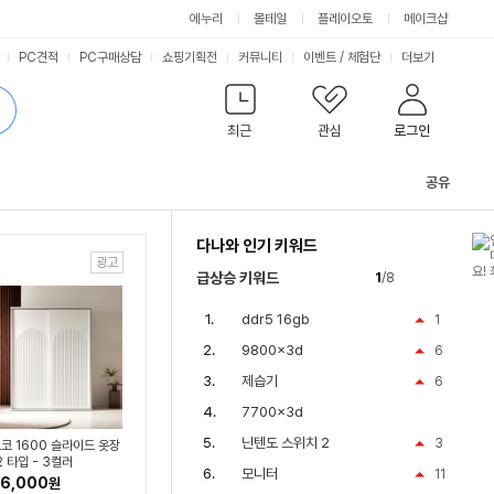
싫어요
좋아요
에누리
몰테일
플레이오토
메이크샵
PC견적
PC구매상담
쇼핑기획전
커뮤니티
이벤트
/
체험단
더보기
최근
관심
로그인
공유
관
련
다나와 인기 키워드
컨
텐
급상승 키워드
1
/8
츠
ddr5 16gb
1
9800x3d
6
제습기
6
7700x3d
닌텐도 스위치 2
3
코 1600 슬라이드 옷장
2 타입 - 3컬러
모니터
11
6,000
원