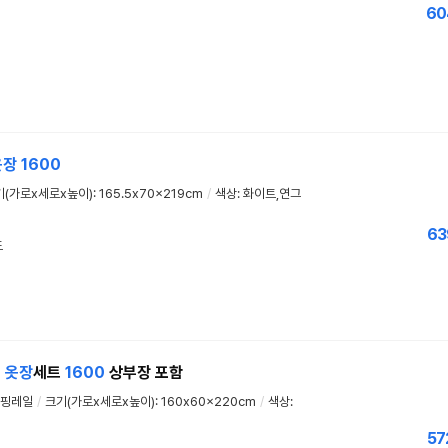
60
옷장
1600
(가로x세로x높이): 165.5x70x219cm
/
색상: 화이트,연그
63
드
입
옷장
세트
1600
상부장 포함
핑레일
/
크기(가로x세로x높이): 160x60x220cm
/
색상:
57