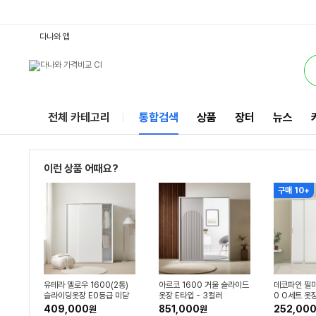
1600슬라이딩옷장 : 다나와 통합검색
별점
별점
검색될 최소 가격 입력
검색될 최대 가격 입력
별점
별점
별점
별점
별점
별점
별점
리뷰수
리뷰수
리뷰수
리뷰수
리뷰수
리뷰수
리뷰수
리뷰수
리뷰수
서비스
다나와 앱
전체 카테고리
통합검색
상품
장터
뉴스
이런 상품 어때요?
구매 10+
유테라 멜로우 1600(2통)
아르코 1600 거울 슬라이드
데코파인 필미
슬라이딩옷장 E0등급 미닫
옷장 E타입 - 3컬러
0 O세트 옷
이 키큰 장롱 맞춤 옷장
안방 작은방 
409,000
851,000
252,00
원
원