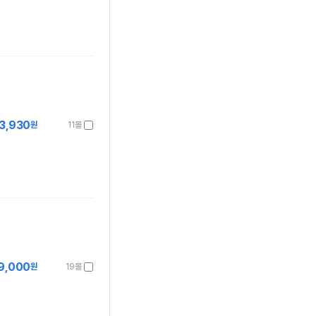
3,930
원
11몰
9,000
원
19몰