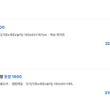
00
(가로x세로x높이): 160x60x187cm
/
색상: 화이트
22
어장
옷장
1600
울도어
/
댐핑레일
/
크기(가로x세로x높이): 160x60x185.
31