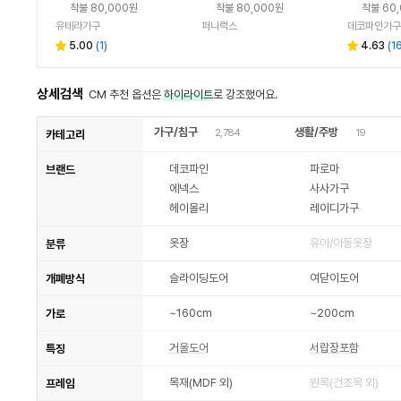
착불 80,000원
착불 80,000원
착불 60
유테라가구
퍼니럭스
데코파인가구
5.00
(
1
)
4.63
(
1
상세검색
CM 추천 옵션은
하이라이트
로 강조했어요.
가구/침구
생활/주방
2,784
19
카테고리
데코파인
파로마
브랜드
에넥스
사사가구
헤이몰리
레이디가구
옷장
유아/아동옷장
분류
슬라이딩도어
여닫이도어
개폐방식
~160cm
~200cm
가로
거울도어
서랍장포함
특징
목재(MDF 외)
원목(건조목 외)
프레임