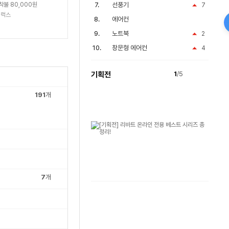
착불 80,000원
선풍기
7
니럭스
에어컨
노트북
2
창문형 에어컨
4
기획전
1
/5
191
개
7
개