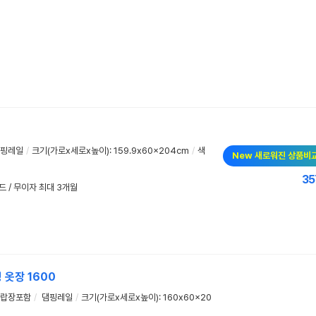
핑레일
/
크기(가로x세로x높이): 159.9x60x204cm
/
색
New 새로워진 상품비
35
카드 / 무이자 최대 3개월
딩
옷장
1600
랍장포함
/
댐핑레일
/
크기(가로x세로x높이): 160x60x20