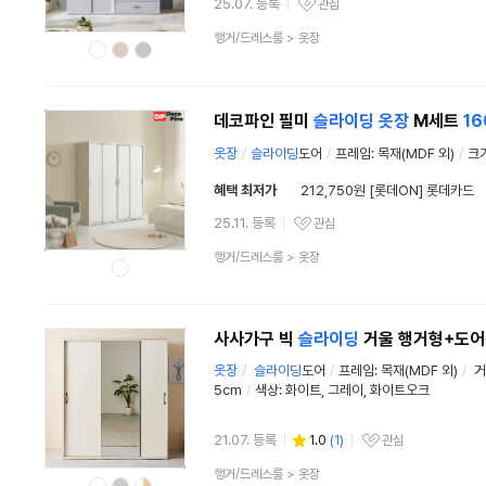
25.07. 등록
관심
관심상품
상
행거/드레스룸
>
옷장
품
분
류
데코파인 필미
슬라이딩
옷장
M세트
16
옷장
/
슬라이딩
도어
/
프레임: 목재(MDF 외)
/
크기
혜택 최저가
212,750원 [롯데ON] 롯데카드
25.11. 등록
관심
관심상품
상
행거/드레스룸
>
옷장
품
분
류
사사가구 빅
슬라이딩
거울 행거형+도
옷장
/
슬라이딩
도어
/
프레임: 목재(MDF 외)
/
거
5cm
/
색상: 화이트, 그레이, 화이트오크
21.07. 등록
1.0
(
1
)
관심
관심상품
상
행거/드레스룸
>
옷장