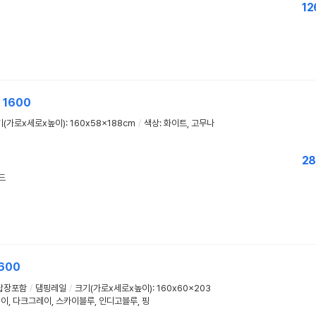
12
입
1600
(가로x세로x높이): 160x58x188cm
/
색상: 화이트, 고무나
28
드
600
랍장포함
/
댐핑레일
/
크기(가로x세로x높이): 160x60x203
이, 다크그레이, 스카이블루, 인디고블루, 핑