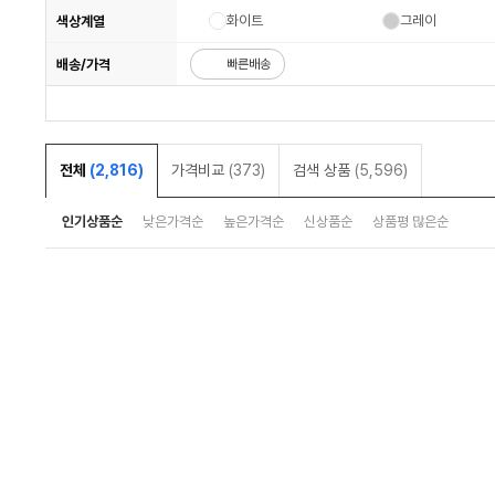
화이트
그레이
색상계열
배송/가격
빠른배송
전체
(2,816)
가격비교
(373)
검색 상품
(5,596)
인기상품순
낮은가격순
높은가격순
신상품순
상품평 많은순