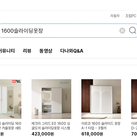
원목(건조목 외)
유아/아동옷장
비키니옷장
VS검색
플라스틱
~40cm
~60cm
~80cm
개 담김
오픈형
삭제
검색
철제
닫기
닫기
자동차
조립PC
커뮤니티
리뷰
동영상
다나와Q&A
 슬라이딩 160
제크리 그리드 E0 1600 싱
아르코 1600 슬라이드 옷장
아르
장 거울옷장 세트
글도어 슬라이딩옷장 시스템
A-1 타입 - 3컬러
D-
자취방
미닫이 슬라이드 장롱 장농
0
423,000
618,000
70
원
원
원