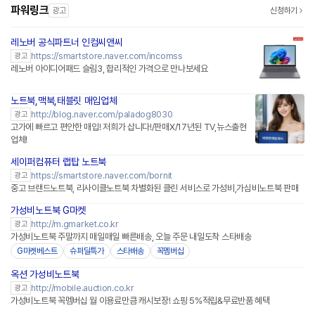
파워링크
광고
신청하기
레노버 공식파트너 인컴씨앤씨
네이버페이 플러스
https://smartstore.naver.com/incomss
광고
레노버 아이디어패드 슬림3, 합리적인 가격으로 만나보세요
노트북,맥북,태블릿 매입업체
http://blog.naver.com/paladog8030
광고
고가에 빠르고 편안한 매입! 저희가 삽니다!/판매X/17년된 TV,뉴스출현
업체!
세이퍼컴퓨터 랩탑 노트북
네이버페이 플러스
https://smartstore.naver.com/bornit
광고
중고 브랜드노트북, 리사이클노트북 차별화된 클린 서비스로 가성비,가심비노트북 판매
가성비노트북 G마켓
http://m.gmarket.co.kr
광고
가성비노트북 주말까지 매일매일 빠른배송, 오늘 주문 내일도착 스타배송
G마켓베스트
슈퍼딜특가
스타배송
꼭멤버십
옥션 가성비노트북
http://mobile.auction.co.kr
광고
가성비노트북 꼭멤버십 월 이용료만큼 캐시보장! 쇼핑 5%적립&무료반품 혜택