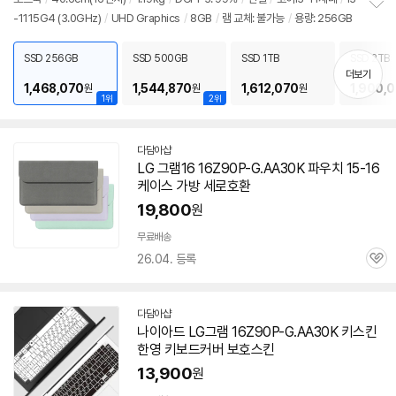
-1115G4 (3.0GHz)
/
UHD Graphics
/
8GB
/
램 교체: 불가능
/
용량: 256GB
정
보
펼
SSD 256GB
SSD 500GB
SSD 1TB
SSD 2TB
치
더보기
기
1,468,070
1,544,870
1,612,070
1,900,
원
원
원
1위
2위
다담아샵
네
LG 그램16
16Z90P-G.AA30K
파우치 15-16
이
케이스 가방 세로호환
버
페
19,800
원
이
무료배송
26.04. 등록
관
심
다담아샵
네
나이아드 LG그램
16Z90P-G.AA30K
키스킨
이
한영 키보드커버 보호스킨
버
페
13,900
원
이