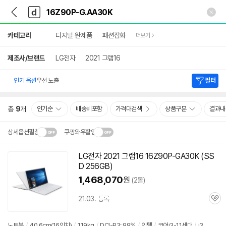
뒤
다
본문 바로가기
다
로
나
나
가
와
와
상
기
메
카테고리
디지털 완제품
패션잡화
더보기
세
인
검
색
제조사/브랜드
LG전자
2021 그램16
인기 옵션
우선 노출
필터
총
9
개
인기순
배송비포함
가격대검색
상품구분
결과내
상세옵션펼침
쿠팡와우할인
설치 환경·지역에 따라
LG전자 2021 그램16 16Z90P-GA30K (SS
닫
배송·설치비가 달라집니다.
D 256GB)
기
1,468,070
원
(2몰)
21.03. 등록
관
심
노트북
/
40.6cm(16인치)
/
1.19kg
/
DCI-P3: 99%
/
인텔
/
코어i3-11세대
/
i3