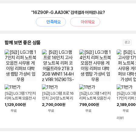
'16Z90P-G.AA30K' 검색결과 어떠셨나요?
만족해요
아쉬워요
함께 보면 좋은 상품
광고
[S급] LG그램 17인치
[S급] LG그램 프로 16
[S급] LG그램 14인치
[S급] LG그
리퍼 노트북 모음전 사
인치 고사양 노트북 리
리퍼 노트북 모음전 사
17인치 리퍼
무용 게이밍 리퍼브 대
퍼 코어울트라9 2TB
무용 게이밍 리퍼브 대
음전 사무용 
1,129,000
2,700,000
799,000
2,189,000
원
원
원
학생 랩탑 가성비 업무
32GB WIN11 144H
학생 랩탑 가성비 업무
퍼브 대학생 
무료
무료
무료
무료
용
z VRR 16Z90TS-G.
용
비 업무용
AUG9U1 사무용 게이
리뷰
1
밍 대학생 랩탑 업무용
작업용