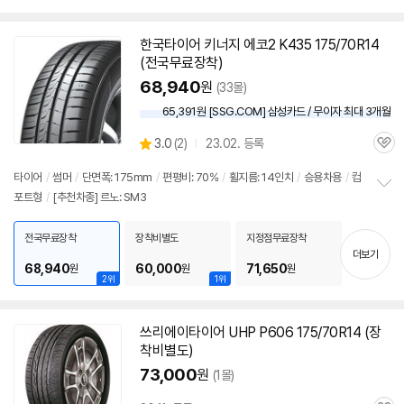
한국
타이어
키너지 에코2 K435 175/70R14
(전국무료장착)
68,940
원
(33몰)
65,391원 [SSG.COM] 삼성카드 / 무이자 최대 3개월
상
3.0
(
2)
23.02. 등록
관
별
품
심
점
타이어
/
썸머
/
단면폭: 175mm
/
편평비: 70%
/
휠지름: 14인치
/
승용차용
/
컴
리
포트형
/
[추천차종] 르노: SM3
정
뷰
보
펼
전국무료장착
장착비별도
지정점무료장착
치
더보기
기
68,940
60,000
71,650
원
원
원
2위
1위
쓰리에이
타이어
UHP P606 175/70R14 (장
착비별도)
73,000
원
(1몰)