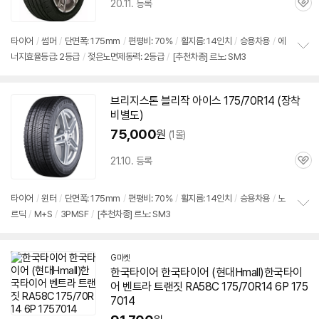
20.11. 등록
관
심
타이어
/
썸머
/
단면폭: 175mm
/
편평비: 70%
/
휠지름: 14인치
/
승용차용
/
에
너지효율등급: 2등급
/
젖은노면제동력: 2등급
/
[추천차종] 르노: SM3
정
보
펼
치
브리지스톤 블리작 아이스 175/70R14 (장착
기
비별도)
75,000
원
(1몰)
21.10. 등록
관
심
타이어
/
윈터
/
단면폭: 175mm
/
편평비: 70%
/
휠지름: 14인치
/
승용차용
/
노
르딕
/
M+S
/
3PMSF
/
[추천차종] 르노: SM3
정
보
펼
치
G마켓
기
한국
타이어
한국
타이어
(현대Hmall)한국
타이
어
벤트라 트랜짓 RA58C 175/70R14 6P
175
7014