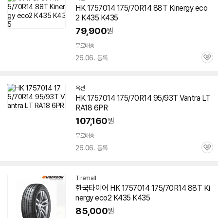
HK
1757014
175/70R14 88T Kinergy eco
2 K435 K435
79,900
원
무료배송
26.06. 등록
관
심
옥션
HK
1757014
175/70R14 95/93T Vantra LT
RA18 6PR
107,160
원
무료배송
26.06. 등록
관
심
Tiremall
네
한국
타이어
HK
1757014
175/70R14 88T Ki
이
nergy eco2 K435 K435
버
페
85,000
원
이