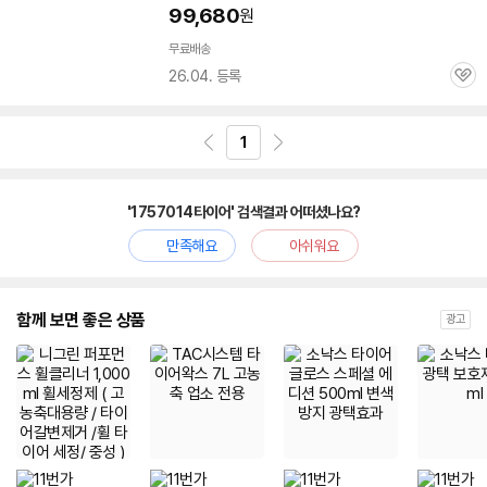
99,680
원
무료배송
26.04. 등록
관
심
1
'1757014타이어' 검색결과 어떠셨나요?
만족해요
아쉬워요
함께 보면 좋은 상품
광고