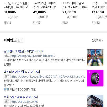
니그린 퍼포먼스 휠클
TAC시스템 타이어왁
소낙스 타이어 글로스
소낙스 타이어
리너 1,000ml 휠세정
스 7L 고농축 업소 전
스페셜 에디션 500ml
호제 400ml
제 ( 고농축대용량 / 타
용
변색방지 광택효과
31,000
42,000
24,000
17,400
원
원
원
원
이어갈변제거 /휠 타이
3,000원
3,000원
3,000원
3,000원
어 세정/ 중성 )
리뷰
12
리뷰
15
리뷰
4
리뷰
42
파워링크
광고
신청하기
강북헌터3D휠얼라이먼트타이어
https://blog.naver.com/kbhunter2
광고
추석할인이벤트 25%할인된가격 얼라인먼트전문 휠얼라인먼트 3D얼라
인먼트
넥센타이어 렌탈 타이어 교체
https://bsevent.co.kr/Event2024/A140/event23.aspx?me=key_naver
광고
전국 어디서든 추가 비용 없이 다양한 혜택받고 고성능 타이어 4개 교체
받으세요!
할인
매달 18,000원씩 할인
수원 오산 평택 타이어 교체
네이버페이 플러스
https://tireb2b.co.kr/
광고
빠른 타이어 교체, 예약 후 장착 진행