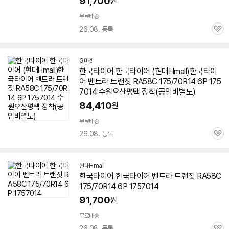
91,700
원
무료배송
26.08. 등록
관
심
G마켓
한국
타이어
한국
타이어
(현대Hmall)한국
타이
어
벤트라 트랜짓 RA58C 175/70R14 6P
175
7014
수원오산평택 장착(공임비별도)
84,410
원
무료배송
26.08. 등록
관
심
현대Hmall
한국
타이어
한국
타이어
벤트라 트랜짓 RA58C
175/70R14 6P
1757014
91,700
원
무료배송
26.08. 등록