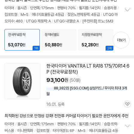
뷰
타이어
/
올시즌
/
단면폭: 175mm
/
편평비: 70%
/
휠지름: 14인치
/
승용차용
/
컴포트형
/
M+S
/
에너지효율등급: 4등급
/
젖은노면제동력: 4등급
/
UTQG 마
정
모지수: 460
/
UTQG 제동력: A
/
UTQG 내열성: A
/
[추천차종] 르노: SM3
보
펼
치
전국무료장착
장착비별도
지정점무료장착
기
더보기
53,070
50,880
52,280
원
원
원
1위
2위
한국
타이어
VANTRA LT RA18 175/70R14 6
P (전국무료장착)
93,100
원
(50몰)
88,382원 [SSG.COM] 삼성카드 / 무이자 최대 3개
월
16.01. 등록
관
심
최적화된 강성으로 안정성 강화! 전천후 커머셜 타이어기 필요한 운전자에게 추천
타이어
/
올시즌
/
단면폭: 175mm
/
편평비: 70%
/
휠지름: 14인치
/
승합·트럭·
버스용
/
미니밴특화
/
컴포트형
/
타이어
경도: 6P
/
M+S
/
에너지효율등급: 4등
정