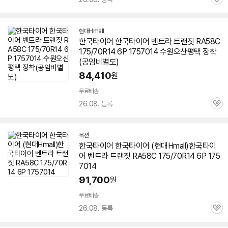
관
심
현대Hmall
한국
타이어
한국
타이어
벤트라 트랜짓 RA58C
175/70R14 6P
1757014
수원오산평택 장착
(공임비별도)
84,410
원
무료배송
26.08. 등록
관
심
옥션
한국
타이어
한국
타이어
(현대Hmall)한국
타이
어
벤트라 트랜짓 RA58C 175/70R14 6P
175
7014
91,700
원
무료배송
26.08. 등록
관
심