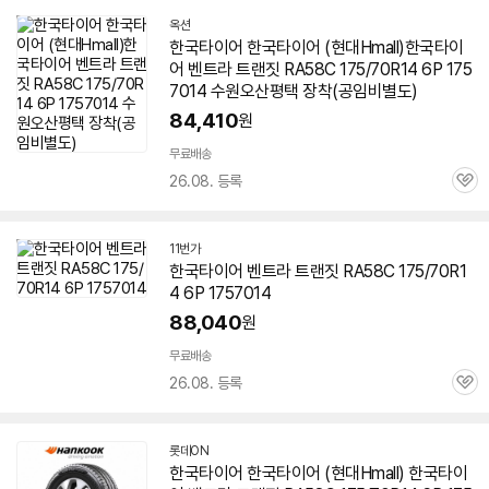
옥션
한국
타이어
한국
타이어
(현대Hmall)한국
타이
어
벤트라 트랜짓 RA58C 175/70R14 6P
175
7014
수원오산평택 장착(공임비별도)
84,410
원
무료배송
26.08. 등록
관
심
11번가
한국
타이어
벤트라 트랜짓 RA58C 175/70R1
4 6P
1757014
88,040
원
무료배송
26.08. 등록
관
심
롯데ON
한국
타이어
한국
타이어
(현대Hmall) 한국
타이