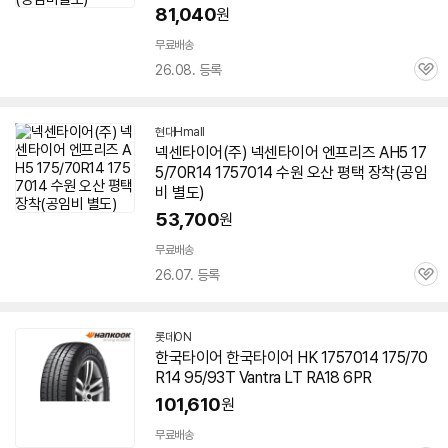
81,040
원
무료배송
26.08. 등록
관
심
현대Hmall
넥센
타이어
(주) 넥센
타이어
엔프리즈 AH5 17
5/70R14
1757014
수원 오산 평택 장착(공임
비 별도)
53,700
원
무료배송
26.07. 등록
관
심
롯데ON
한국
타이어
한국
타이어
HK
1757014
175/70
R14 95/93T Vantra LT RA18 6PR
101,610
원
무료배송