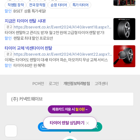
직영점 장착
전국 장착점
순정 타이어
특가 타이어
할인
BSET 상품 특가세일!
지금은 타이어 렌탈 시대!
https://bsevent.co.kr/Event2024/A140/event18.aspx?me=key_naver
광고
타이어 렌탈하고 관리도 받자! 월 2천 원에 고급형 타이어 렌탈 받기!
할인
렌탈료 최대 할인 프로모션
타이어 교체 넥센타이어 렌탈
https://bsevent.co.kr/Event2024/A140/event22.aspx?me=key_naver
광고
이제는 타이어도 렌탈이 대세! 타이어 파손, 마모까지 무상 교체 서비스
할인
타이어 60만 원 혜택!
PC버전
로그인
개인정보처리방침
고객센터
(주) 커넥트웨이브
제휴카드 이용 시
월 0원
~
타이어 렌탈 상담하기
닫
인터넷 가입 비교 서비스 오픈
NEW
닫기
기
이
전