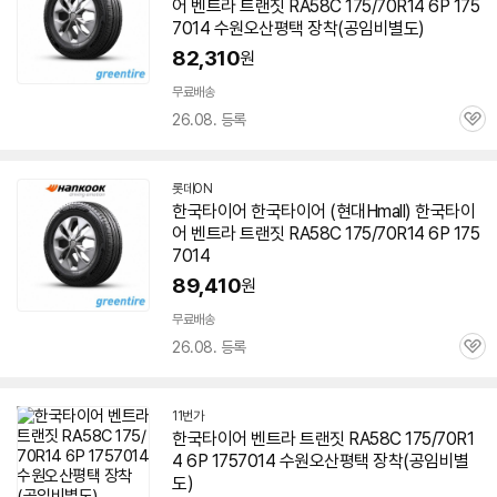
어
벤트라 트랜짓 RA58C 175/70R14 6P
175
7014
수원오산평택 장착(공임비별도)
82,310
원
무료배송
26.08. 등록
관
심
롯데ON
한국
타이어
한국
타이어
(현대Hmall) 한국
타이
어
벤트라 트랜짓 RA58C 175/70R14 6P
175
7014
89,410
원
무료배송
26.08. 등록
관
심
11번가
한국
타이어
벤트라 트랜짓 RA58C 175/70R1
4 6P
1757014
수원오산평택 장착(공임비별
도)