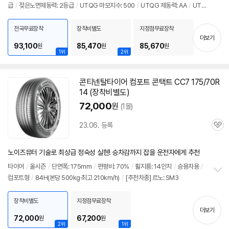
급
/
젖은노면제동력: 2등급
/
UTQG 마모지수: 500
/
UTQG 제동력: AA
/
UTQ
보
펼
G 내열성: A
/
[추천차종] 르노: SM3
치
전국무료장착
장착비별도
지정점무료장착
기
더보기
93,100
85,470
85,670
원
원
원
1위
2위
콘티넨탈
타이어
컴포트 콘택트 CC7 175/70R
14 (장착비별도)
72,000
원
(1몰)
23.06. 등록
관
심
노이즈뮤터 기술로 최상급 정숙성 실현! 승차감까지 잡을 운전자에게 추천
타이어
/
올시즌
/
단면폭: 175mm
/
편평비: 70%
/
휠지름: 14인치
/
승용차용
/
컴포트형
/
84H(본당 500kg·최고 210km/h)
/
[추천차종] 르노: SM3
정
보
펼
장착비별도
지정점무료장착
치
더보기
기
72,000
67,200
원
원
2위
1위