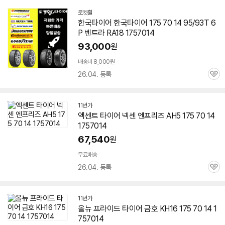
로켓휠
네
한국
타이어
한국
타이어
175 70 14 95/93T 6
이
P 벤트라 RA18
1757014
버
페
93,000
원
이
배송비 8,000원
26.04. 등록
관
심
11번가
엑센트
타이어
넥센 엔프리즈 AH5 175 70 14
1757014
67,540
원
무료배송
26.04. 등록
관
심
11번가
올뉴 프라이드
타이어
금호 KH16 175 70 14
1
757014