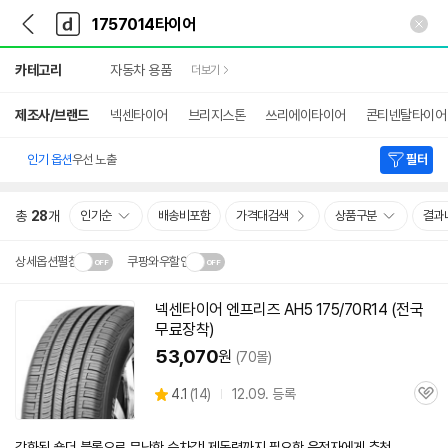
뒤
다
본문 바로가기
다
로
나
나
가
와
와
상
기
메
카테고리
자동차 용품
더보기
세
인
검
색
제조사/브랜드
넥센타이어
브리지스톤
쓰리에이타이어
콘티넨탈타이어
인기 옵션
우선 노출
필터
총
28
개
인기순
배송비포함
가격대검색
상품구분
결과
상세옵션펼침
쿠팡와우할인
설치 환경·지역에 따라
넥센
타이어
엔프리즈 AH5 175/70R14 (전국
닫
배송·설치비가 달라집니다.
무료장착)
기
53,070
원
(70몰)
상
4.1
(
14)
12.09. 등록
관
별
품
심
점
리
강화된 숄더 블록으로 무난한 승차감! 제동력까지 필요한 운전자에게 추천