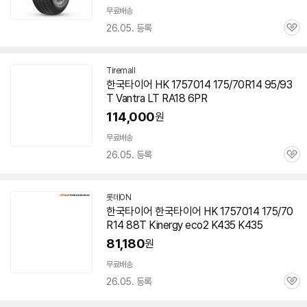
무료배송
26.05. 등록
관
심
Tiremall
네
한국
타이어
HK
1757014
175/70R14 95/93
이
T Vantra LT RA18 6PR
버
페
114,000
원
이
무료배송
26.05. 등록
관
심
롯데ON
한국
타이어
한국
타이어
HK
1757014
175/70
R14 88T Kinergy eco2 K435 K435
81,180
원
무료배송
26.05. 등록
관
심