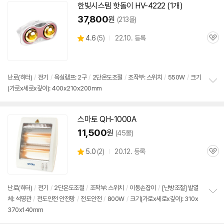
기
한빛시스템 핫돌이 HV-4222 (1개)
37,800
원
(213몰)
상
4.6
(
5)
22.10. 등록
관
별
품
심
점
리
뷰
난로(히터)
/
전기
/
욕실램프: 2구
/
2단
온도조절
/
조작부:
스위치
/
550W
/
크기
(가로x세로x깊이): 400x210x200mm
정
보
펼
치
스마토 QH-1000A
기
11,500
원
(45몰)
상
5.0
(
2)
20.12. 등록
관
별
품
심
점
리
뷰
난로(히터)
/
전기
/
2단
온도조절
/
조작부:
스위치
/
이동손잡이
/
[난방조절] 발열
체: 석영관
/
전도안전 안전망
/
전도안전
/
800W
/
크기(가로x세로x깊이): 310x
정
370x140mm
보
펼