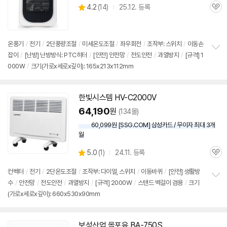
상
4.2
(
14)
25.12. 등록
관
별
품
심
점
리
뷰
온풍기
/
전기
/
2단
풍량조절
/
미세온도조절
/
좌우회전
/
조작부:
스위치
/
이동손
잡이
/
[난방] 난방방식: PTC히터
/
[안전] 안전망
/
전도안전
/
과열방지
/
[규격] 1
정
000W
/
크기(가로x세로x깊이): 165x213x112mm
보
펼
치
기
한빛시스템 HV-C2000V
64,190
원
(134몰)
60,099원 [SSG.COM] 삼성카드 / 무이자 최대 3개
월
상
5.0
(
1)
24.11. 등록
관
별
품
심
점
컨벡터
/
전기
/
2단
온도조절
/
조작부: 다이얼,
스위치
/
이동바퀴
/
[안전] 생활방
리
수
/
안전망
/
전도안전
/
과열방지
/
[규격] 2000W
/
스탠드 벽걸이 겸용
/
크기
정
뷰
(가로x세로x깊이): 660x530x90mm
보
펼
치
기
보성산업 올포유 BA-750S