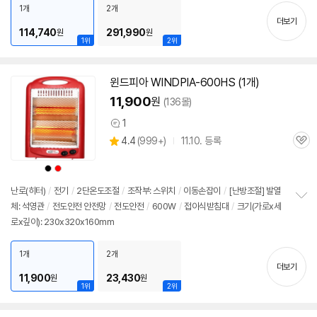
치
0mm(다리 포함)
1개
2개
기
더보기
114,740
291,990
원
원
1위
2위
윈드피아 WINDPIA-600HS (1개)
11,900
원
(136몰)
1
상
상
4.4
(
999+)
11.10. 등록
품
관
별
의
품
심
점
견
상
상
리
품
품
색
색
뷰
상
상
난로(히터)
/
전기
/
2단
온도조절
/
조작부:
스위치
/
이동손잡이
/
[난방조절] 발열
체: 석영관
/
전도안전 안전망
/
전도안전
/
600W
/
접이식받침대
/
크기(가로x세
정
로x깊이): 230x320x160mm
보
펼
치
1개
2개
기
더보기
11,900
23,430
원
원
1위
2위