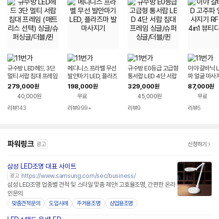
규수방 LED헤드 3단
메디니스 프라벨 무선
규수방 E0등급 고급형
이야 갈바닉 L
멀티 서랍 침대 프레임
발안마기 LED, 플라즈
통서랍 LED 4단 서랍
파 얼굴 마사지
(매트리스 선택) 싱글/
마 발 마사지기
침대 프레임 싱글/슈퍼
2109 4in1
279,000
198,000
329,000
87,000
원
원
원
원
슈퍼싱글/더블/퀸
싱글/더블/퀸
이스
40,000원
무료
45,000원
무료
리뷰
143
리뷰
999+
리뷰
9
리뷰
5
파워링크
광고
신청하기
삼성 LED조명 대표 사이트
https://www.samsung.com/sec/business/
광고
삼성 LED조명 업종별 견적 및 스타일 맞춤 제안! 고효율조명, 간편한 온라
인문의
맞춤견적문의
도입사례
주거용조명
상업용조명
네이버페이 플러스