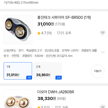
기(가로x세로): 270x485mm
보
펼
치
기
홍진테크 사파이어 SF-BR500 (1개)
31,010
원
(170몰)
상
4.7
(
18)
17.01. 등록
관
별
품
심
점
리
뷰
난로(히터)
/
전기
/
욕실램프: 2구
/
2단
온도조절
/
조작부:
스위치
/
과열방지 생활
방수
/
안전망
/
과열방지
/
550W
/
순간난방 코드길이: 4m
정
보
펼
1개
2개
치
더보기
기
31,010
36,860
원
원
1위
2위
더모아 DWH-JA280BR
38,330
원
(96몰)
상
5.0
(
1)
21.11. 등록