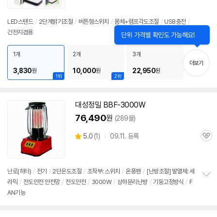
점
리
뷰
LED스탠드
/
2단계밝기조절
/
버튼형
스위치
/
몸체+램프각도조절
/
USB충전
/
건전지겸용
1개
2개
3개
더보기
3,830
10,000
22,950
원
원
원
1위
2위
대성정밀 BBF-3000W
76,490
원
(289몰)
상
5.0
(
1)
09.11. 등록
관
별
품
심
점
리
뷰
난로(히터)
/
전기
/
2단
온도조절
/
조작부:
스위치
/
온풍팬
/
[난방조절] 발열체: 세
라믹
/
전도안전 안전망
/
전도안전
/
3000W
/
상하분리난방
/
기둥고정방식
/
F
정
AN기능
보
펼
치