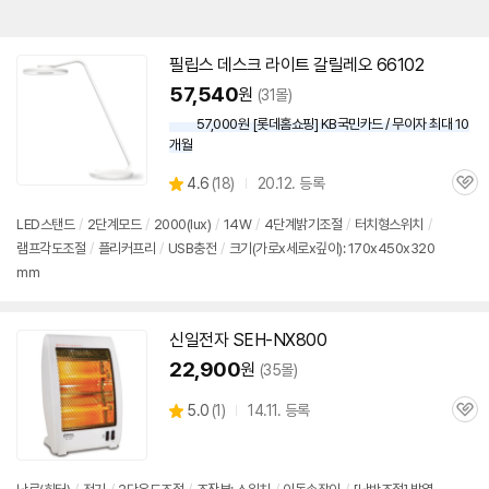
필립스 데스크 라이트 갈릴레오 66102
57,540
원
(31몰)
57,000원 [롯데홈쇼핑] KB국민카드 / 무이자 최대 10
개월
상
4.6
(
18)
20.12. 등록
관
별
품
심
점
LED스탠드
/
2단계모드
/
2000(lux)
/
14W
/
4단계밝기조절
/
터치형
스위치
/
리
램프각도조절
/
플리커프리
/
USB충전
/
크기(가로x세로x깊이): 170x450x320
뷰
mm
신일전자 SEH-NX800
22,900
원
(35몰)
상
5.0
(
1)
14.11. 등록
관
별
품
심
점
리
뷰