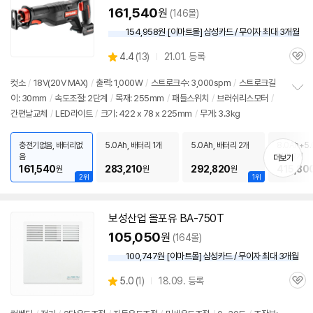
161,540
원
(146몰)
154,958원 [이마트몰] 삼성카드 / 무이자 최대 3개월
상
4.4
(
13)
21.01. 등록
관
별
품
심
점
컷소
/
18V(20V MAX)
/
출력: 1,000W
/
스트로크수: 3,000spm
/
스트로크길
리
이: 30mm
/
속도조절: 2단계
/
목재: 255mm
/
패들
스위치
/
브러쉬리스모터
/
정
뷰
간편날교체
/
LED라이트
/
크기: 422 x 78 x 225mm
/
무게: 3.3kg
보
펼
치
충전기없음, 배터리없
5.0Ah, 배터리 1개
5.0Ah, 배터리 2개
8.0Ah+5.
기
음
터리 2개
더보기
161,540
283,210
292,820
415,80
원
원
원
2위
1위
보성산업 올포유 BA-750T
105,050
원
(164몰)
100,747원 [이마트몰] 삼성카드 / 무이자 최대 3개월
상
5.0
(
1)
18.09. 등록
관
별
품
심
점
리