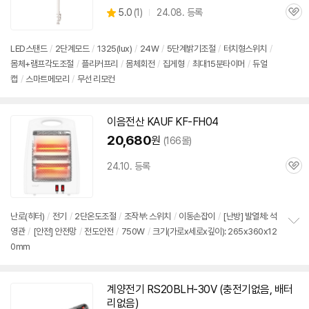
상
5.0
(
1)
24.08. 등록
관
별
품
심
점
리
LED스탠드
/
2단계모드
/
1325(lux)
/
24W
/
5단계밝기조절
/
터치형
스위치
/
뷰
몸체+램프각도조절
/
플리커프리
/
몸체회전
/
집게형
/
최대15분타이머
/
듀얼
캡
/
스마트메모리
/
무선 리모컨
이음전산 KAUF KF-FH04
20,680
원
(166몰)
24.10. 등록
관
심
난로(히터)
/
전기
/
2단
온도조절
/
조작부:
스위치
/
이동손잡이
/
[난방] 발열체: 석
영관
/
[안전] 안전망
/
전도안전
/
750W
/
크기(가로x세로x깊이): 265x360x12
정
0mm
보
펼
치
기
계양
전기
RS20BLH-30V (충전기없음, 배터
리없음)