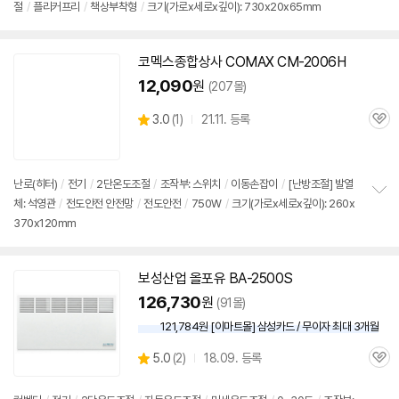
절
/
플리커프리
/
책상부착형
/
크기(가로x세로x깊이): 730x20x65mm
뷰
코멕스종합상사 COMAX CM-2006H
12,090
원
(207몰)
상
3.0
(
1)
21.11. 등록
관
별
품
심
점
리
뷰
난로(히터)
/
전기
/
2단
온도조절
/
조작부:
스위치
/
이동손잡이
/
[난방조절] 발열
체: 석영관
/
전도안전 안전망
/
전도안전
/
750W
/
크기(가로x세로x깊이): 260x
정
370x120mm
보
펼
치
기
보성산업 올포유 BA-2500S
126,730
원
(91몰)
121,784원 [이마트몰] 삼성카드 / 무이자 최대 3개월
상
5.0
(
2)
18.09. 등록
관
별
품
심
점
리