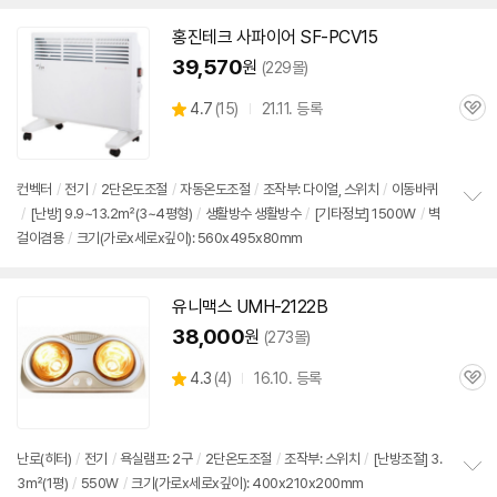
치
기
홍진테크 사파이어 SF-PCV15
39,570
원
(229몰)
상
4.7
(
15)
21.11. 등록
관
별
품
심
점
리
뷰
컨벡터
/
전기
/
2단
온도조절
/
자동온도조절
/
조작부: 다이얼,
스위치
/
이동바퀴
/
[난방] 9.9~13.2㎡(3~4평형)
/
생활방수 생활방수
/
[기타정보] 1500W
/
벽
정
걸이겸용
/
크기(가로x세로x깊이): 560x495x80mm
보
펼
치
기
유니맥스 UMH-2122B
38,000
원
(273몰)
상
4.3
(
4)
16.10. 등록
관
별
품
심
점
리
뷰
난로(히터)
/
전기
/
욕실램프: 2구
/
2단
온도조절
/
조작부:
스위치
/
[난방조절] 3.
3㎡(1평)
/
550W
/
크기(가로x세로x깊이): 400x210x200mm
정