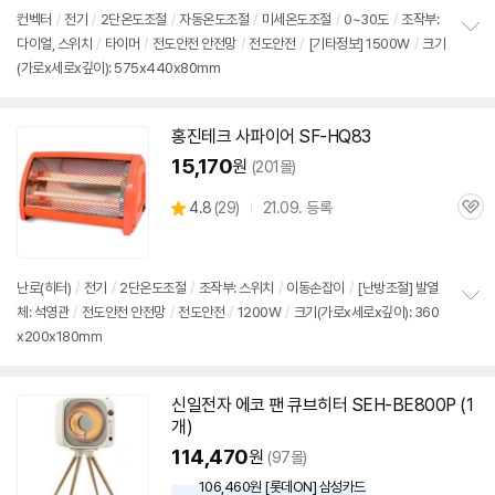
점
리
컨벡터
/
전기
/
2단
온도조절
/
자동온도조절
/
미세온도조절
/
0~30도
/
조작부:
뷰
다이얼,
스위치
/
타이머
/
전도안전 안전망
/
전도안전
/
[기타정보] 1500W
/
크기
정
(가로x세로x깊이): 575x440x80mm
보
펼
치
기
홍진테크 사파이어 SF-HQ83
15,170
원
(201몰)
상
4.8
(
29)
21.09. 등록
관
별
품
심
점
리
뷰
난로(히터)
/
전기
/
2단
온도조절
/
조작부:
스위치
/
이동손잡이
/
[난방조절] 발열
체: 석영관
/
전도안전 안전망
/
전도안전
/
1200W
/
크기(가로x세로x깊이): 360
정
x200x180mm
보
펼
치
기
신일전자 에코 팬 큐브히터 SEH-BE800P (1
개)
114,470
원
(97몰)
106,460원 [롯데ON] 삼성카드