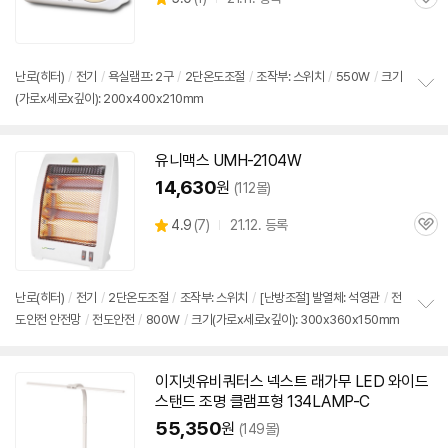
관
별
품
심
점
리
뷰
난로(히터)
/
전기
/
욕실램프: 2구
/
2단
온도조절
/
조작부:
스위치
/
550W
/
크기
(가로x세로x깊이): 200x400x210mm
정
보
펼
치
유니맥스 UMH-2104W
기
14,630
원
(112몰)
상
4.9
(
7)
21.12. 등록
관
별
품
심
점
리
뷰
난로(히터)
/
전기
/
2단
온도조절
/
조작부:
스위치
/
[난방조절] 발열체: 석영관
/
전
도안전 안전망
/
전도안전
/
800W
/
크기(가로x세로x깊이): 300x360x150mm
정
보
펼
치
이지넷유비쿼터스 넥스트 래가무 LED 와이드
기
스탠드 조명 클램프형 134LAMP-C
55,350
원
(149몰)