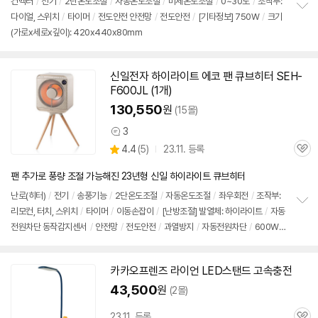
컨벡터
/
전기
/
2단
온도조절
/
자동온도조절
/
미세온도조절
/
0~30도
/
조작부:
뷰
다이얼,
스위치
/
타이머
/
전도안전 안전망
/
전도안전
/
[기타정보] 750W
/
크기
정
(가로x세로x깊이): 420x440x80mm
보
펼
치
기
신일전자 하이라이트 에코 팬 큐브히터 SEH-
F600JL (1개)
130,550
원
(15몰)
3
상
상
4.4
(
5)
23.11. 등록
품
관
별
의
품
심
점
견
팬 추가로 풍량 조절 가능해진 23년형 신일 하이라이트 큐브히터
리
뷰
난로(히터)
/
전기
/
송풍기능
/
2단
온도조절
/
자동온도조절
/
좌우회전
/
조작부:
리모컨, 터치,
스위치
/
타이머
/
이동손잡이
/
[난방조절] 발열체: 하이라이트
/
자동
정
전원차단 동작감지센서
/
안전망
/
전도안전
/
과열방지
/
자동전원차단
/
600W
보
펼
/
소음: 32dB
/
풍량조절
/
크기(가로x세로x깊이): 320x380x245mm (*다리
치
제외) 440x730x400mm (*다리 포함)
기
카카오프렌즈 라이언 LED스탠드 고속충전
43,500
원
(2몰)
23.11. 등록