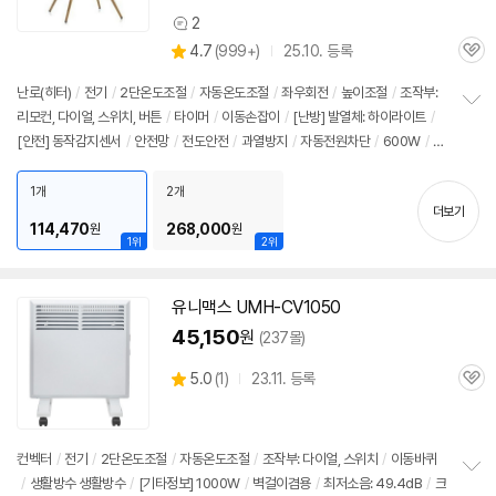
2
상
상
4.7
(
999+)
25.10. 등록
품
관
별
의
품
심
점
견
난로(히터)
/
전기
/
2단
온도조절
/
자동온도조절
/
좌우회전
/
높이조절
/
조작부:
리
리모컨, 다이얼,
스위치
, 버튼
/
타이머
/
이동손잡이
/
[난방] 발열체: 하이라이트
/
정
뷰
[안전] 동작감지센서
/
안전망
/
전도안전
/
과열방지
/
자동전원차단
/
600W
/
AI
보
펼
모드
/
크기(가로x세로x깊이): 380x360x235mm(다리 미포함), 410x786x41
치
0mm(다리 포함)
1개
2개
기
더보기
114,470
268,000
원
원
1위
2위
유니맥스 UMH-CV1050
45,150
원
(237몰)
상
5.0
(
1)
23.11. 등록
관
별
품
심
점
리
뷰
컨벡터
/
전기
/
2단
온도조절
/
자동온도조절
/
조작부: 다이얼,
스위치
/
이동바퀴
/
생활방수 생활방수
/
[기타정보] 1000W
/
벽걸이겸용
/
최저소음: 49.4dB
/
크
정