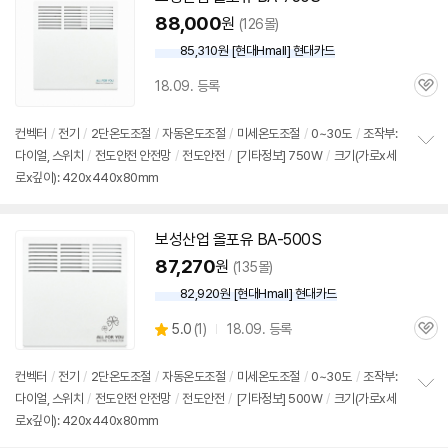
88,000
원
(126몰)
85,310원 [현대Hmall] 현대카드
18.09. 등록
관
심
컨벡터
/
전기
/
2단
온도조절
/
자동온도조절
/
미세온도조절
/
0~30도
/
조작부:
다이얼,
스위치
/
전도안전 안전망
/
전도안전
/
[기타정보] 750W
/
크기(가로x세
정
로x깊이): 420x440x80mm
보
펼
치
기
보성산업 올포유 BA-500S
87,270
원
(135몰)
82,920원 [현대Hmall] 현대카드
상
5.0
(
1)
18.09. 등록
관
별
품
심
점
리
컨벡터
/
전기
/
2단
온도조절
/
자동온도조절
/
미세온도조절
/
0~30도
/
조작부:
뷰
다이얼,
스위치
/
전도안전 안전망
/
전도안전
/
[기타정보] 500W
/
크기(가로x세
정
로x깊이): 420x440x80mm
보
펼