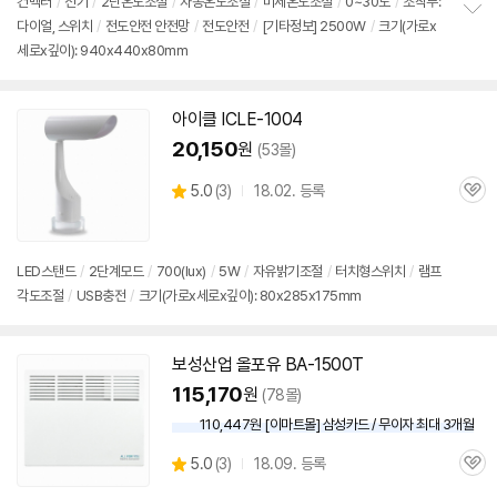
컨벡터
/
전기
/
2단
온도조절
/
자동온도조절
/
미세온도조절
/
0~30도
/
조작부:
뷰
다이얼,
스위치
/
전도안전 안전망
/
전도안전
/
[기타정보] 2500W
/
크기(가로x
정
세로x깊이): 940x440x80mm
보
펼
치
기
아이클 ICLE-1004
20,150
원
(53몰)
상
5.0
(
3)
18.02. 등록
관
별
품
심
점
리
뷰
LED스탠드
/
2단계모드
/
700(lux)
/
5W
/
자유밝기조절
/
터치형
스위치
/
램프
각도조절
/
USB충전
/
크기(가로x세로x깊이): 80x285x175mm
보성산업 올포유 BA-1500T
115,170
원
(78몰)
110,447원 [이마트몰] 삼성카드 / 무이자 최대 3개월
상
5.0
(
3)
18.09. 등록
관
별
품
심