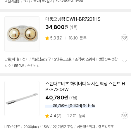
벽걸이겸용
/
크기(가로x세로x깊이): 725x495x80mm
보
펼
치
기
대웅모닝컴 DWH-BR7201HS
34,800
원
(4몰)
상
5.0
(
12)
18.10. 등록
관
별
품
심
점
리
뷰
난로(히터)
/
전기
/
욕실램프: 2구
/
2단
온도조절
/
조작부:
스위치
/
생활방수 생활
방수
/
550W
/
순간난방
정
보
펼
치
스탠다드비츠 하이버디 독서실 책상 스탠드 H
기
B-S730SW
40,780
원
(7몰)
세부정보 열기/접기
38,750원 [롯데ON] 롯데카드
상
4.4
(
7)
22.01. 등록
관
별
품
심
점
LED스탠드
/
2000(lux)
/
15W
/
2단계밝기조절
/
버튼형
스위치
/
램프각도조
리