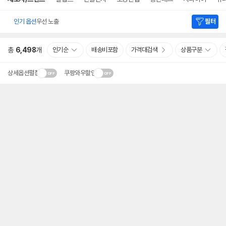
인기 옵션
우선 노출
필터
총
6,498
개
인기순
배송비포함
가격대검색
상품구분
상세옵션펼침
쿠팡와우할인