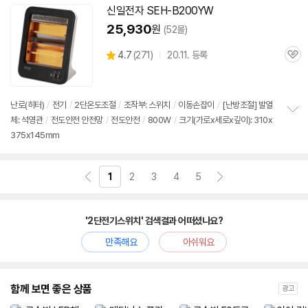
신일전자 SEH-B200YW
25,930
원
(52몰)
상
4.7
(
271)
20.11. 등록
관
별
품
심
점
리
뷰
난로(히터)
/
전기
/
2단
온도조절
/
조작부:
스위치
/
이동손잡이
/
[난방조절] 발열
체: 석영관
/
전도안전 안전망
/
전도안전
/
800W
/
크기(가로x세로x깊이): 310x
정
375x145mm
보
펼
치
기
1
2
3
4
5
'2단전기스위치' 검색결과 어떠셨나요?
만족해요
아쉬워요
함께 보면 좋은 상품
광고