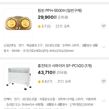
보
펼
치
핌핀 PPH-5500H (일반구매)
기
29,900
원
(236몰)
상
3.7
(
3)
23.11. 등록
관
별
품
심
점
리
뷰
난로(히터)
/
전기
/
욕실램프: 2구
/
2단
온도조절
/
조작부:
스위치
/
생활방수 생활
방수
/
550W
/
크기(가로x세로x깊이): 400x210x200mm
정
보
펼
치
홍진테크 사파이어 SF-PCV20 (1개)
기
43,710
원
(264몰)
상
4.4
(
17)
21.11. 등록
관
별
품
심
점
리
뷰
컨벡터
/
전기
/
2단
온도조절
/
자동온도조절
/
조작부: 다이얼,
스위치
/
이동바퀴
/
[난방] 13.2~19.8㎡(4~6평형)
/
생활방수 생활방수
/
[기타정보] 2000W
/
정