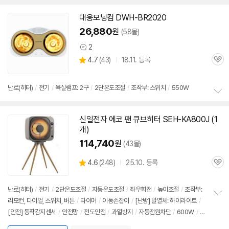
치
기
대웅모닝컴 DWH-BR2020
26,880
원
(58몰)
2
상
상
4.7
(
43)
18.11. 등록
품
관
별
의
품
심
점
견
리
난로(히터)
/
전기
/
욕실램프: 2구
/
2단
온도조절
/
조작부:
스위치
/
550W
뷰
정
보
신일전자 에코 팬 큐브히터 SEH-KA800J (1
펼
개)
치
기
114,740
원
(43몰)
상
4.6
(
248)
25.10. 등록
관
별
품
심
점
리
난로(히터)
/
전기
/
2단
온도조절
/
자동온도조절
/
좌우회전
/
높이조절
/
조작부:
뷰
리모컨, 다이얼,
스위치
, 버튼
/
타이머
/
이동손잡이
/
[난방] 발열체: 하이라이트
/
정
[안전] 동작감지센서
/
안전망
/
전도안전
/
과열방지
/
자동전원차단
/
600W
/
AI
보
펼
모드
/
크기(가로x세로x깊이): 380x360x235mm(다리 미포함), 410x786x41