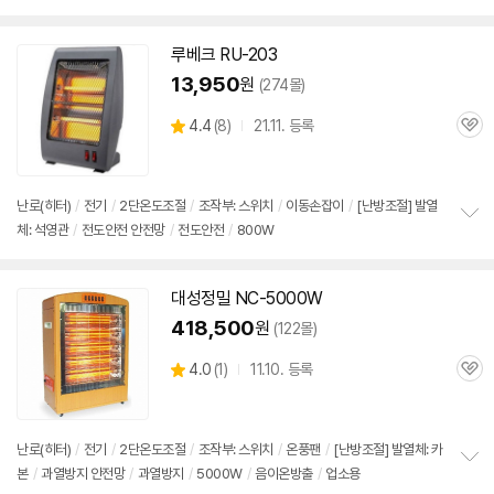
보
펼
치
루베크 RU-203
기
13,950
원
(274몰)
상
4.4
(
8)
21.11. 등록
관
별
품
심
점
리
뷰
난로(히터)
/
전기
/
2단
온도조절
/
조작부:
스위치
/
이동손잡이
/
[난방조절] 발열
체: 석영관
/
전도안전 안전망
/
전도안전
/
800W
정
보
펼
치
대성정밀 NC-5000W
기
418,500
원
(122몰)
상
4.0
(
1)
11.10. 등록
관
별
품
심
점
리
뷰
난로(히터)
/
전기
/
2단
온도조절
/
조작부:
스위치
/
온풍팬
/
[난방조절] 발열체: 카
본
/
과열방지 안전망
/
과열방지
/
5000W
/
음이온방출
/
업소용
정