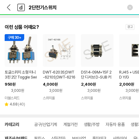
뒤
다
본문 바로가기
다
로
나
나
가
와
와
기
메
인
이런 상품 어때요?
광고
구매 30+
토글스위치 소형 미니
DWT-6203S;DWT
DS14-09M+15F 2
RJ45 + US
3핀 2단 Toggle Swi
-6210S;DWT-6216
단 디서브 D-SUB 커
D Y/G
tch
S 토글스위치 6P2단
넥터
950
4,000
2,400
2,000
원
원
원
원
3A
3,000원
3,000원
3,000원
3,000원
더블스피드
스위치올
스위치올
스위치올
리
4.68
(
40
)
별
뷰
점
수
상
카테고리
공구/산업기계
계절가전
생활/주방
자동차 용품
생활
세
검
색
제조사/브랜드
필립스
신일전자
보성산업
홍진테크
사파이어
유