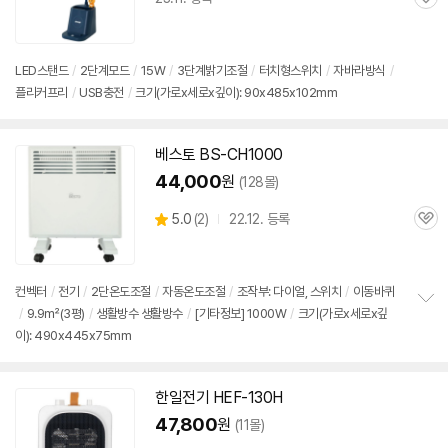
관
심
LED스탠드
/
2단계모드
/
15W
/
3단계밝기조절
/
터치형
스위치
/
자바라방식
/
플리커프리
/
USB충전
/
크기(가로x세로x깊이): 90x485x102mm
베스토 BS-CH1000
44,000
원
(128몰)
상
5.0
(
2)
22.12. 등록
관
별
품
심
점
리
뷰
컨벡터
/
전기
/
2단
온도조절
/
자동온도조절
/
조작부: 다이얼,
스위치
/
이동바퀴
/
9.9㎡(3평)
/
생활방수 생활방수
/
[기타정보] 1000W
/
크기(가로x세로x깊
정
이): 490x445x75mm
보
펼
치
기
한일
전기
HEF-130H
47,800
원
(11몰)