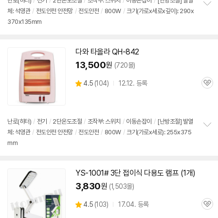
난로(히터)
/
전기
/
2단
온도조절
/
조작부:
스위치
/
이동손잡이
/
[난방조절] 발열
체: 석영관
/
전도안전 안전망
/
전도안전
/
800W
/
크기(가로x세로x깊이): 290x
정
370x135mm
보
펼
치
기
다와 타올라 QH-842
13,500
원
(720몰)
상
4.5
(
104)
12.12. 등록
관
별
품
심
점
리
뷰
난로(히터)
/
전기
/
2단
온도조절
/
조작부:
스위치
/
이동손잡이
/
[난방조절] 발열
체: 석영관
/
전도안전 안전망
/
전도안전
/
800W
/
크기(가로x세로): 255x375
정
mm
보
펼
치
기
YS-1001# 3단 접이식 다용도 램프 (1개)
3,830
원
(1,503몰)
상
4.5
(
103)
17.04. 등록
관
별
품
심