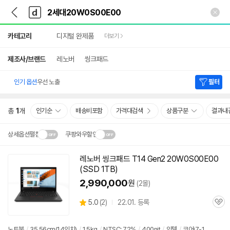
뒤
다
본문 바로가기
다
로
나
나
가
와
와
상
기
메
카테고리
디지털 완제품
더보기
세
인
검
색
제조사/브랜드
레노버
씽크패드
인기 옵션
우선 노출
필터
총
1
개
인기순
배송비포함
가격대검색
상품구분
결과내
상세옵션펼침
쿠팡와우할인
설치 환경·지역에 따라
레노버 씽크패드 T14 Gen2
20W0S00E00
닫
배송·설치비가 달라집니다.
(SSD 1TB)
기
2,990,000
원
(2몰)
상
5.0
(
2)
22.01. 등록
관
별
품
심
점
리
노트북
/
35.56cm(14인치)
/
1.5kg
/
NTSC: 72%
/
400nit
/
인텔
/
코어i7-1