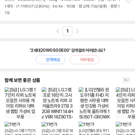
뷰
1세대
/
i7-1165G7 (2.8GHz)
/
Iris Xe
/
16GB
/
램 교체: 가능(1슬롯)
/
용량: 1
정
TB
보
펼
치
기
1
'2세대20W0S00E00' 검색결과 어떠셨나요?
만족해요
아쉬워요
함께 보면 좋은 상품
광고
[S급] LG그램 17인치
[S급] LG그램 프로 16
[LG]인텔i5 윈도우11
[S급] LG그