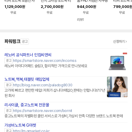
리퍼 노트북 모음전 사
인치 고사양 노트북 리
홈 FHD 저렴한 사무용
리퍼 노트북 
무용 게이밍 리퍼브 대
퍼 코어울트라9 2TB
대학생 인강용 가성비
무용 게이밍 
1,129,000
2,700,000
944,000
799,000
원
원
원
원
학생 랩탑 가성비 업무
32GB WIN11 144H
노트북 울트라북 15U
학생 랩탑 가
무료
무료
무료
무료
용
z VRR 16Z90TS-G.
50T-GROWK
용
AUG9U1 사무용 게이
리뷰
1
밍 대학생 랩탑 업무용
작업용
파워링크
광고
신청하기
레노버 공식파트너 인컴씨앤씨
네이버페이 플러스
https://smartstore.naver.com/incomss
광고
레노버 아이디어패드 슬림3, 합리적인 가격으로 만나보세요
노트북,맥북,태블릿 매입업체
http://blog.naver.com/paladog8030
광고
고가에 빠르고 편안한 매입! 저희가 삽니다!매입O,판매는 안합니다!/17년
된 회사
리사이클, 중고노트북 전문몰
네이버페이 플러스
https://smartstore.naver.com/bornit
광고
중고노트북의 차별화된 클린 서비스로 가성비,가심비 만족 다양한 브랜드 노트북 판매
가성비노트북 G마켓
http://m.gmarket.co.kr
광고