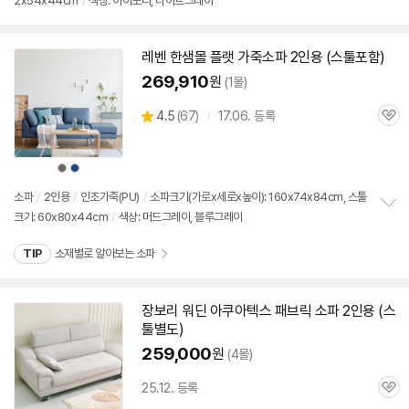
2x54x44cm
/
색상: 아이보리, 라이트그레이
정
보
펼
치
레벤 한샘몰 플랫 가죽소파
2인용
(
스툴
포함)
기
269,910
원
(1몰)
상
4.5
(
67)
17.06. 등록
관
별
품
심
점
리
상
상
뷰
품
품
색
색
상
상
소파
/
2인용
/
인조가죽(PU)
/
소파크기(가로x세로x높이): 160x74x84cm, 스툴
크기: 60x80x44cm
/
색상: 머드그레이, 블루그레이
정
보
TIP
소재별로 알아보는 소파
펼
치
기
장보리 워딘 아쿠아텍스 패브릭 소파
2인용
(
스
툴
별도)
259,000
원
(4몰)
25.12. 등록
관