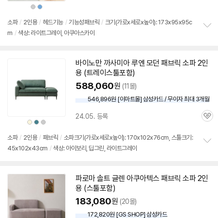
심
상
상
품
품
색
색
상
상
소파
/
2인용
/
헤드기능
/
기능성패브릭
/
크기(가로x세로x높이): 173x95x95c
m
/
색상: 라이트그레이, 아쿠아스카이
정
보
펼
치
바이노만 까사미아 루엔 모던 패브릭 소파
2인
기
용
(트레이
스툴
포함)
588,060
원
(11몰)
546,896원 [이마트몰] 삼성카드 / 무이자 최대 3개월
24.05. 등록
관
상
상
상
품
품
품
심
색
색
색
상
상
상
소파
/
2인용
/
패브릭
/
소파크기(가로x세로x높이): 170x102x76cm, 스툴크기:
45x102x43cm
/
색상: 아이보리, 딥그린, 라이트그레이
정
보
펼
치
파로마 솔트 글렌 아쿠아텍스 패브릭 소파
2인
기
용
(
스툴
포함)
183,080
원
(20몰)
172,820원 [GS SHOP] 삼성카드