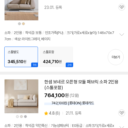
23.01. 등록
관
심
상
상
품
품
색
색
상
상
소파
/
2인용
/
착석감: 보통
/
인조가죽(PU)
/
크기(가로x세로x높이): 146x70x7
7cm
/
색상: 라이트그레이, 베이지
정
보
펼
스툴별도
스툴포함
치
더보기
기
345,510
424,710
원
원
1위
2위
한샘 보네르 오픈형 모듈 패브릭 소파
2인용
(
스툴
포함)
764,100
원
(12몰)
742,100원 [롯데ON] 롯데카드
상
4.8
(
8)
21.11. 등록
관
별
상
상
상
품
품
품
품
심
점
색
색
색
상
상
상
리
소파
/
2인용
/
착석감: 약간푹신
/
기능성패브릭
/
E0등급
/
소파크기(가로x세로x