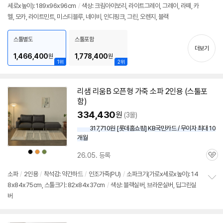
세부정보 열기/접기
세로x높이): 189x96x96cm
/
색상: 크림아이보리, 라이트그레이, 그레이, 라떼, 카
정
멜, 모카, 라이트민트, 미스티블루, 네이비, 인디핑크, 그린, 오렌지, 블랙
보
펼
치
스툴별도
스툴포함
기
더보기
1,466,400
1,778,400
원
원
1위
2위
리샘 리움B 오픈형 가죽 소파
2인용
(
스툴
포
함)
334,430
원
(3몰)
317,710원 [롯데홈쇼핑] KB국민카드 / 무이자 최대 10
개월
상
상
상
26.05. 등록
품
품
품
관
색
색
색
상
상
상
심
소파
/
2인용
/
착석감: 약간하드
/
인조가죽(PU)
/
소파크기(가로x세로x높이): 14
8x84x75cm, 스툴크기: 82x84x37cm
/
색상: 블랙실버, 브라운실버, 딥그린실
정
버
보
펼
치