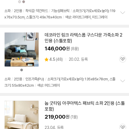
상
상
품
품
색
색
상
상
소파
/
2인용
/
착석감: 약간하드
/
기능성패브릭
/
소파크기(가로x세로x높이): 119
x76x70.5cm, 스툴크기: 49x76x40cm
/
색상: 라이트그레이, 미드그레이
정
보
펼
치
데코라인 링크 라텍스폼 구스다운 가죽소파
2
기
인용
(
스툴
포함)
146,000
원
(8몰)
상
4.5
(
48)
20.02. 등록
관
별
품
심
점
상
리
품
색
뷰
상
소파
/
2인용
/
인조가죽(PU)
/
소파크기(가로x세로x높이): 135x85x78cm, 스툴
크기: 55x80x42cm
/
색상: 머드그레이
정
보
펼
치
눕 굿타임 아쿠아텍스 패브릭 소파
2인용
(
스툴
기
포함)
219,000
원
(1몰)
23.04. 등록