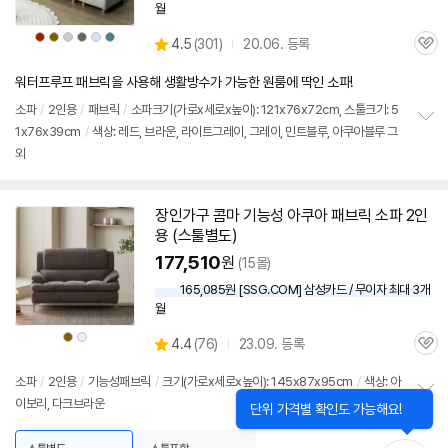
월
상
상
상
상
상
상
상
4.5
(
301)
20.06. 등록
품
품
품
품
품
품
관
별
색
색
색
색
색
색
품
상
상
상
상
상
상
심
점
워터프루프 패브릭을 사용해 생활방수가 가능한 원룸에 딱인 소파!
리
뷰
소파
/
2인용
/
패브릭
/
소파크기(가로x세로x높이): 121x76x72cm, 스툴크기: 5
1x76x39cm
/
색상: 레드, 브라운, 라이트그레이, 그레이, 민트블루, 아쿠아블루 그
정
외
보
펼
치
기
장인가구 콤마 기능성 아쿠아 패브릭 소파
2인
용
(
스툴
별도)
177,510
원
(15몰)
165,085원 [SSG.COM] 삼성카드 / 무이자 최대 3개
월
상
상
상
4.4
(
76)
23.09. 등록
품
품
관
별
색
색
품
상
상
심
점
소파
/
2인용
/
기능성패브릭
/
크기(가로x세로x높이): 145x87x95cm
/
색상: 아
리
이보리, 다크브라운
정
뷰
보
펼