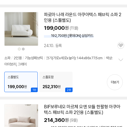
펼
치
기
파로마 나래 라운드 아쿠아텍스 패브릭 소파
2
인용
(
스툴
별도)
199,000
원
(11몰)
192,700원 [롯데ON] 삼성카드
24.10. 등록
관
상
상
품
품
심
색
색
상
상
소파
/
2인용
/
기능성패브릭
/
크기(가로x세로x높이): 144x86x77.5cm
/
색상:
아이보리, 그레이
정
보
펼
스툴별도
스툴포함
치
더보기
기
199,000
252,310
원
원
1위
2위
BIF보루네오 마르체 오앤 모듈 한팔형 아쿠아
텍스 패브릭 소파
2인용
(
스툴
별도)
214,360
원
(9몰)