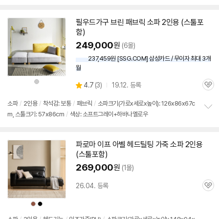
보
펼
치
필우드가구 브린 패브릭 소파
2인용
(
스툴
포
기
함)
249,000
원
(6몰)
237,459원 [SSG.COM] 삼성카드 / 무이자 최대 3개
월
상
상
4.7
(
3)
19.12. 등록
품
관
별
색
품
상
심
점
소파
/
2인용
/
착석감: 보통
/
패브릭
/
소파크기(가로x세로x높이): 126x86x67c
리
m, 스툴크기: 57x86cm
/
색상: 소프트그레이+하바나옐로우
정
뷰
보
펼
치
파로마 이프 아벨 헤드틸팅 가죽 소파
2인용
기
(
스툴
포함)
269,000
원
(1몰)
26.04. 등록
관
심
상
상
품
품
색
색