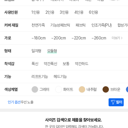
사용인원
1인용
2인용
3인용
4인용
6인용
커버 재질
천연가죽
기능성패브릭
패브릭
인조가죽(PU)
합성가
가로
~180cm
~200cm
~220cm
~260cm
더보기
형태
일자형
모듈형
착석감
푹신
약간푹신
보통
약간하드
기능
리프트기능
헤드기능
색상계열
그레이
화이트
내추럴
브라운
인기 옵션
우선 노출
필터
사이즈 검색으로 제품을 찾아보세요.
한 곳의 길이만 입력해도 검색이 가능합니다.