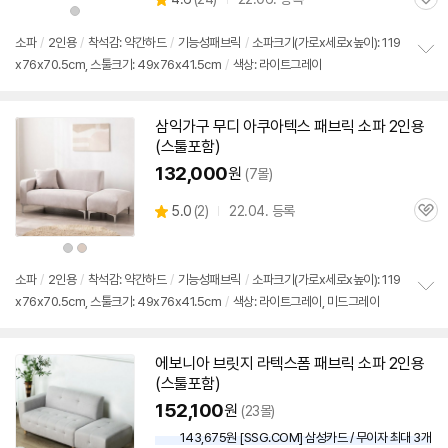
관
별
상
품
품
심
점
색
상
리
소파
/
2인용
/
착석감: 약간하드
/
기능성패브릭
/
소파크기(가로x세로x높이): 119
뷰
x76x70.5cm, 스툴크기: 49x76x41.5cm
/
색상: 라이트그레이
정
보
펼
치
삼익가구 무디 아쿠아텍스 패브릭 소파
2인용
기
(
스툴
포함)
132,000
원
(7몰)
상
5.0
(
2)
22.04. 등록
관
별
품
심
점
상
상
리
품
품
색
색
뷰
상
상
소파
/
2인용
/
착석감: 약간하드
/
기능성패브릭
/
소파크기(가로x세로x높이): 119
x76x70.5cm, 스툴크기: 49x76x41.5cm
/
색상: 라이트그레이, 미드그레이
정
보
펼
치
에보니아 브릿지 라텍스폼 패브릭 소파
2인용
기
(
스툴
포함)
152,100
원
(23몰)
143,675원 [SSG.COM] 삼성카드 / 무이자 최대 3개