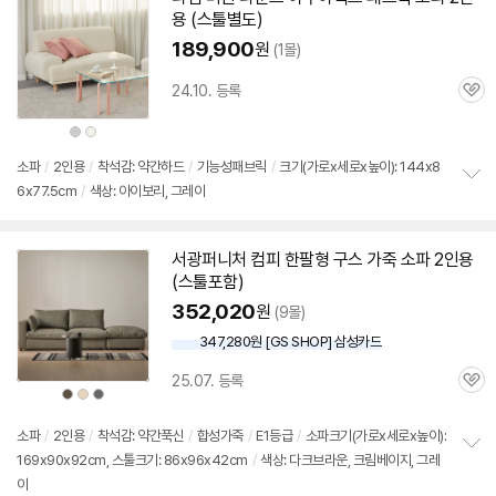
기
용
(
스툴
별도)
189,900
원
(1몰)
24.10. 등록
관
심
상
상
품
품
색
색
상
상
소파
/
2인용
/
착석감: 약간하드
/
기능성패브릭
/
크기(가로x세로x높이): 144x8
6x77.5cm
/
색상: 아이보리, 그레이
정
보
펼
치
서광퍼니처 컴피 한팔형 구스 가죽 소파
2인용
기
(
스툴
포함)
352,020
원
(9몰)
347,280원 [GS SHOP] 삼성카드
25.07. 등록
관
상
상
상
품
품
품
심
색
색
색
상
상
상
소파
/
2인용
/
착석감: 약간푹신
/
합성가죽
/
E1등급
/
소파크기(가로x세로x높이):
169x90x92cm, 스툴크기: 86x96x42cm
/
색상: 다크브라운, 크림베이지, 그레
정
이
보