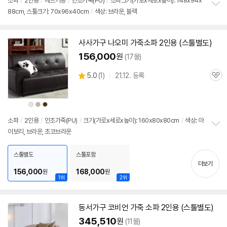
상
상
소파
/
2인용
/
헤드기능
/
인조가죽(PU)
/
소파크기(가로x세로x높이): 148x94x
88cm, 스툴크기: 70x96x40cm
/
색상: 브라운, 블랙
정
보
펼
치
사사가구 나오미 가죽소파
2인용
(
스툴
별도)
기
156,000
원
(17몰)
상
5.0
(
1)
21.12. 등록
관
별
품
심
점
리
상
상
상
뷰
품
품
품
색
색
색
상
상
상
소파
/
2인용
/
인조가죽(PU)
/
크기(가로x세로x높이): 160x80x80cm
/
색상: 아
이보리, 브라운, 초코브라운
정
보
펼
스툴별도
스툴포함
치
더보기
기
156,000
168,000
원
원
1위
2위
동서가구 코비언 가죽 소파
2인용
(
스툴
별도)
345,510
원
(11몰)