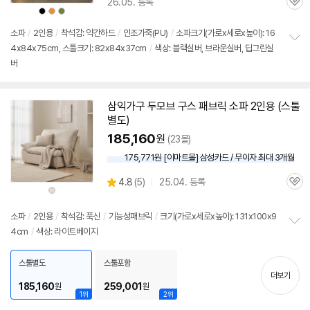
26.05. 등록
관
상
상
상
품
품
품
심
색
색
색
상
상
상
소파
/
2인용
/
착석감: 약간하드
/
인조가죽(PU)
/
소파크기(가로x세로x높이): 16
4x84x75cm, 스툴크기: 82x84x37cm
/
색상: 블랙실버, 브라운실버, 딥그린실
정
버
보
펼
치
기
삼익가구 두모브 구스 패브릭 소파
2인용
(
스툴
별도)
185,160
원
(23몰)
175,771원 [이마트몰] 삼성카드 / 무이자 최대 3개월
상
4.8
(
5)
25.04. 등록
관
별
상
품
품
심
점
색
상
리
소파
/
2인용
/
착석감: 푹신
/
기능성패브릭
/
크기(가로x세로x높이): 131x100x9
뷰
4cm
/
색상: 라이트베이지
정
보
펼
스툴별도
스툴포함
치
더보기
기
185,160
259,001
원
원
1위
2위