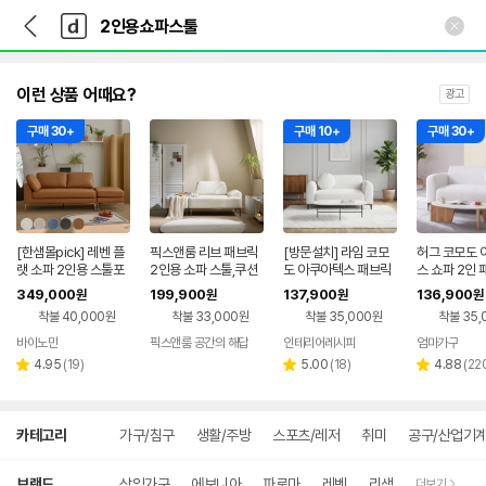
뒤
다
본문 바로가기
다
로
나
나
가
와
와
기
메
인
이런 상품 어때요?
광고
구매 30+
구매 10+
구매 30+
[한샘몰pick] 레벤 플
픽스앤룸 리브 패브릭
[방문설치] 라임 코모
허그 코모도 
랫 소파 2인용 스툴포
2인용 소파 스툴,쿠션
도 아쿠아텍스 패브릭
스 쇼파 2인 
함
포함
2인 쇼파 스툴미포함,
파 스툴미포함
349,000
199,900
137,900
136,900
원
원
원
원
크림
리, 2인용
착불 40,000원
착불 33,000원
착불 35,000원
착불 35,
바이노만
픽스앤룸 공간의 해답
인테리어레시피
엄마가구
리
리
리
4.95
(
19
)
5.00
(
18
)
4.88
(
22
별
별
별
뷰
뷰
뷰
점
점
점
수
수
수
상
카테고리
가구/침구
생활/주방
스포츠/레저
취미
공구/산업기
세
검
색
브랜드
삼익가구
에보니아
파로마
레벤
리샘
더보기