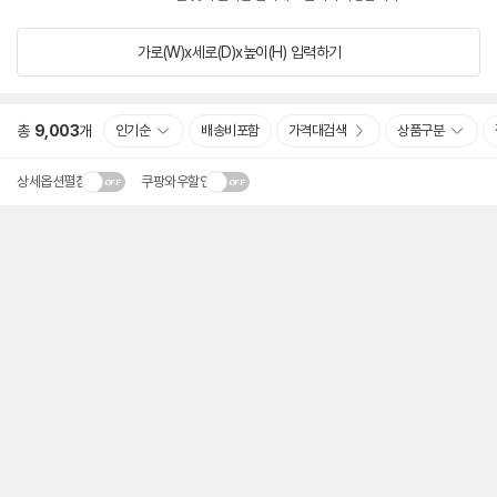
가로(W)x세로(D)x높이(H)
입력하기
총
9,003
개
인기순
배송비포함
가격대검색
상품구분
상세옵션펼침
쿠팡와우할인