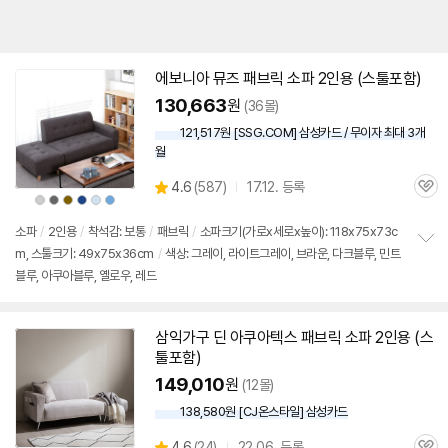
에보니아 뮤즈 패브릭 소파
2인용
(
스툴
포함)
130,663
원
(36몰)
121,517원 [SSG.COM] 삼성카드 / 무이자 최대 3개
월
상
4.6
(
587)
17.12. 등록
관
별
상
상
상
상
상
상
품
품
품
품
품
품
품
심
점
색
색
색
색
색
색
상
상
상
상
상
상
리
소파
/
2인용
/
착석감: 보통
/
패브릭
/
소파크기(가로x세로x높이): 118x75x73c
뷰
m, 스툴크기: 49x75x36cm
/
색상: 그레이, 라이트그레이, 브라운, 다크블루, 민트
정
블루, 아쿠아블루, 옐로우, 레드
보
펼
치
기
삼익가구 딘 아쿠아텍스 패브릭 소파
2인용
(
스
툴
포함)
149,010
원
(12몰)
138,580원 [CJ온스타일] 삼성카드
상
4.6
(
24)
22.06. 등록