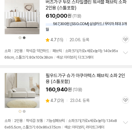
치
버즈가구 두모 스타일클린 워셔블 패브릭 소파
기
2인용
(
스툴
포함)
610,000
원
(11몰)
567,300원 [SSG.COM] 삼성카드 / 무이자 최대 3개
월
상
상
상
4.7
(
15)
20.06. 등록
품
품
관
별
색
색
품
상
상
심
점
소파
/
2인용
/
착석감: 약간하드
/
패브릭
/
소파크기(가로x세로x높이): 140x95x
리
66cm, 스툴크기: 80x100x38cm
/
색상: 아이보리, 다크그레이
정
뷰
보
펼
치
필우드가구 슈가 아쿠아텍스 패브릭 소파
2인
기
용
(
스툴
포함)
160,940
원
(13몰)
상
4.7
(
29)
23.04. 등록
관
별
품
심
점
상
상
리
품
품
색
색
뷰
상
상
소파
/
2인용
/
착석감: 보통
/
기능성패브릭
/
소파크기(가로x세로x높이): 134x8
6x65.5cm, 스툴크기: 60x86x37.5cm
/
색상: 아이보리, 라이트그레이
정