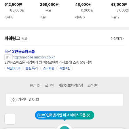
용 전동 리클라이너 소
자 이동식 리클라이너
라이너의자
이너
612,500
268,000
40,000
43,000
원
원
원
원
파(양방향)
침대 의료 병원용 의료
80,000원
무료
6,000원
3,000원
기 전동 수동 베드
리뷰
18
리뷰
1
리뷰
26
리뷰
12
파워링크
광고
신청하기
옥션
2인용쇼파스툴
http://mobile.auction.co.kr
광고
2인용쇼파스툴 꼭멤버십 월 이용료만큼 캐시보장! 쇼핑 5% 적립
옥션BEST
올킬 특가
스타배송
꼭멤버십
PC버전
로그인
개인정보처리방침
고객센터
(주) 커넥트웨이브
인터넷 가입 비교 서비스 오픈
NEW
닫기
이
전
페