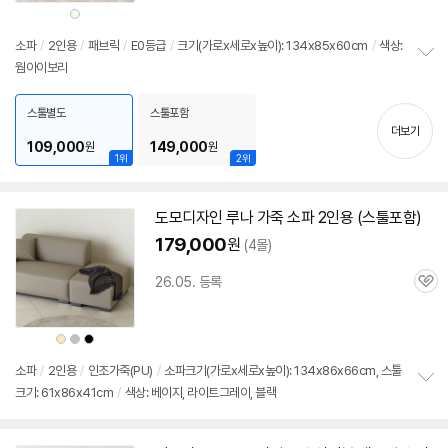
심
상
품
색
상
소파
/
2인용
/
패브릭
/
E0등급
/
크기(가로x세로x높이): 134x85x60cm
/
색상:
웜아이보리
정
보
펼
스툴별도
스툴포함
치
더보기
기
109,000
149,000
원
원
1위
2위
도모디자인 루나 가죽 소파
2인용
(
스툴
포함)
179,000
원
(4몰)
26.05. 등록
관
심
상
상
상
품
품
품
색
색
색
상
상
상
소파
/
2인용
/
인조가죽(PU)
/
소파크기(가로x세로x높이): 134x86x66cm, 스툴
크기: 61x86x41cm
/
색상: 베이지, 라이트그레이, 블랙
정
보
펼