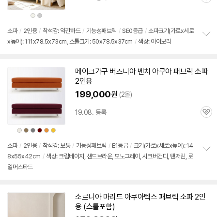
관
심
상
상
품
품
색
색
상
상
소파
/
2인용
/
착석감: 약간하드
/
기능성패브릭
/
SE0등급
/
소파크기(가로x세로
x높이): 111x78.5x73cm, 스툴크기: 50x78.5x37cm
/
색상: 아이보리
정
보
펼
치
메이크가구 버즈니아 벤치 아쿠아 패브릭 소파
기
2인용
199,000
원
(2몰)
19.08. 등록
관
심
상
상
상
상
상
상
품
품
품
품
품
품
색
색
색
색
색
색
상
상
상
상
상
상
소파
/
2인용
/
착석감: 보통
/
기능성패브릭
/
E1등급
/
크기(가로x세로x높이): 14
8x55x42cm
/
색상: 크림베이지, 샌드브라운, 모노그레이, 시크버건디, 탠저린, 로
정
얄머스타드
보
펼
치
기
소르니아 마리드 아쿠아텍스 패브릭 소파
2인
용
(
스툴
포함)