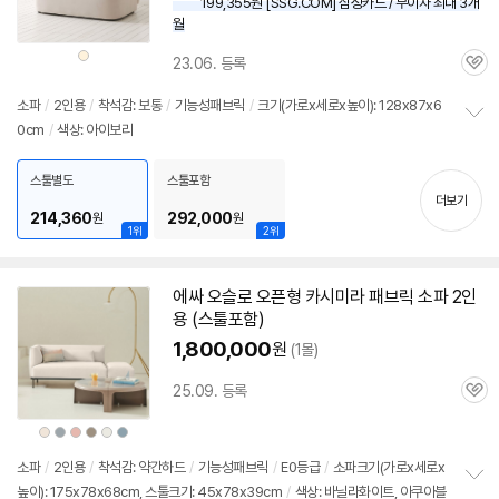
199,355원 [SSG.COM] 삼성카드 / 무이자 최대 3개
월
상
23.06. 등록
품
관
색
상
심
소파
/
2인용
/
착석감: 보통
/
기능성패브릭
/
크기(가로x세로x높이): 128x87x6
0cm
/
색상: 아이보리
정
보
펼
스툴별도
스툴포함
치
더보기
기
214,360
292,000
원
원
1위
2위
에싸 오슬로 오픈형 카시미라 패브릭 소파
2인
용
(
스툴
포함)
1,800,000
원
(1몰)
25.09. 등록
관
심
상
상
상
상
상
상
품
품
품
품
품
품
색
색
색
색
색
색
상
상
상
상
상
상
소파
/
2인용
/
착석감: 약간하드
/
기능성패브릭
/
E0등급
/
소파크기(가로x세로x
높이): 175x78x68cm, 스툴크기: 45x78x39cm
/
색상: 바닐라화이트, 아쿠아블
정