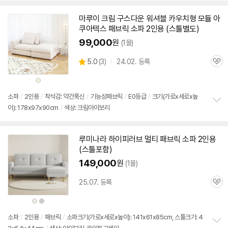
마루이 크림 구스다운 워셔블 카우치형 모듈 아
쿠아텍스 패브릭 소파
2인용
(
스툴
별도)
99,000
원
(1몰)
상
5.0
(
3)
24.02. 등록
관
별
품
심
점
상
리
품
색
뷰
상
소파
/
2인용
/
착석감: 약간푹신
/
기능성패브릭
/
E0등급
/
크기(가로x세로x높
이): 178x97x90cm
/
색상: 크림아이보리
정
보
펼
치
루미나라 하이피러브 멀티 패브릭 소파
2인용
기
(
스툴
포함)
149,000
원
(1몰)
25.07. 등록
관
심
상
상
품
품
색
색
상
상
소파
/
2인용
/
패브릭
/
소파크기(가로x세로x높이): 141x61x85cm, 스툴크기: 4