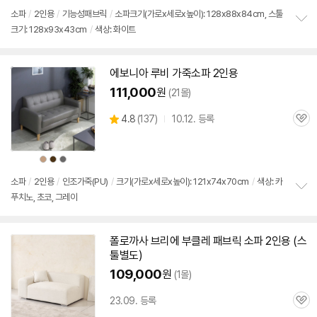
색
상
소파
/
2인용
/
기능성패브릭
/
소파크기(가로x세로x높이): 128x88x84cm, 스툴
크기: 128x93x43cm
/
색상: 화이트
정
보
펼
치
에보니아 루비 가죽소파
2인용
기
111,000
원
(21몰)
상
4.8
(
137)
10.12. 등록
관
별
품
심
점
리
상
상
상
뷰
품
품
품
색
색
색
상
상
상
소파
/
2인용
/
인조가죽(PU)
/
크기(가로x세로x높이): 121x74x70cm
/
색상: 카
푸치노, 초코, 그레이
정
보
펼
치
폴로까사 브리에 부클레 패브릭 소파
2인용
(
스
기
툴
별도)
109,000
원
(1몰)
23.09. 등록
관