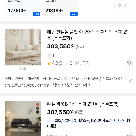
스툴별도
스툴포함
치
더보기
기
177,510
213,169
원
원
1위
2위
레벤 한샘몰 플랫 아쿠아텍스 패브릭 소파
2인
용
(
스툴
포함)
303,580
원
(2몰)
1
상
상
4.8
(
8)
21.04. 등록
품
관
별
의
상
상
품
심
품
품
점
견
색
색
리
상
상
소파
/
2인용
/
기능성패브릭
/
E0등급
/
소파크기(가로x세로x높이): 160x74x84
뷰
cm, 스툴크기: 60x80x44cm
/
색상: 아이보리, 모카그레이
정
보
펼
치
리샘 리움B 가죽 소파
2인용
(
스툴
포함)
기
307,550
원
(6몰)
292,170원 [롯데홈쇼핑] KB국민카드 / 무이자 최대 1
0개월