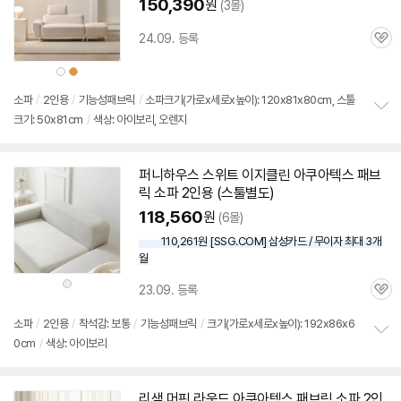
150,390
원
(3몰)
24.09. 등록
관
심
상
상
품
품
색
색
상
상
소파
/
2인용
/
기능성패브릭
/
소파크기(가로x세로x높이): 120x81x80cm, 스툴
크기: 50x81cm
/
색상: 아이보리, 오렌지
정
보
펼
치
퍼니하우스 스위트 이지클린 아쿠아텍스 패브
기
릭 소파
2인용
(
스툴
별도)
118,560
원
(6몰)
110,261원 [SSG.COM] 삼성카드 / 무이자 최대 3개
월
상
23.09. 등록
품
관
색
상
심
소파
/
2인용
/
착석감: 보통
/
기능성패브릭
/
크기(가로x세로x높이): 192x86x6
0cm
/
색상: 아이보리
정
보
펼
치
리샘 머핀 라운드 아쿠아텍스 패브릭 소파
2인