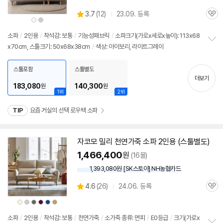
상
3.7
(
12)
23.09. 등록
관
별
상
상
품
품
품
심
점
색
색
상
상
리
소파
/
2인용
/
착석감: 보통
/
기능성패브릭
/
소파크기(가로x세로x높이): 113x68
뷰
x70cm, 스툴크기: 50x68x38cm
/
색상: 아이보리, 라이트그레이
정
보
펼
스툴포함
스툴별도
치
더보기
기
183,080
140,300
원
원
1위
2위
TIP
요즘 거실의 선택 로우백 소파
자코모 밀리 천연가죽 소파
2인용
(
스툴
별도)
1,466,400
원
(16몰)
1,393,080원 [SK스토아] NH농협카드
상
4.6
(
26)
24.06. 등록
관
별
품
심
점
상
상
상
상
상
상
품
품
품
품
품
품
리
색
색
색
색
색
색
상
상
상
상
상
상
소파
/
2인용
/
착석감: 보통
/
천연가죽
/
소가죽 종류: 면피
/
E0등급
/
크기(가로x
뷰