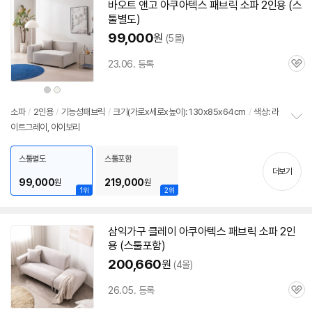
기
바오트 앤고 아쿠아텍스 패브릭 소파
2인용
(
스
툴
별도)
99,000
원
(5몰)
23.06. 등록
관
심
상
상
품
품
색
색
상
상
소파
/
2인용
/
기능성패브릭
/
크기(가로x세로x높이): 130x85x64cm
/
색상: 라
이트그레이, 아이보리
정
보
펼
스툴별도
스툴포함
치
더보기
기
99,000
219,000
원
원
1위
2위
삼익가구 클레이 아쿠아텍스 패브릭 소파
2인
용
(
스툴
포함)
200,660
원
(4몰)
26.05. 등록
관
심