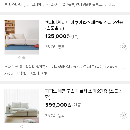
루, 더스티핑크, 토프그레이, 머스크화이트, 울프블루, 인디고블루, 블루그레이, 피콕
보
펼
그린, 골든옐로, 빈센트블루, 포레스트민트, 딥베이지, 무드그레이, 비스크옐로우
치
기
웰퍼니쳐 리프 아쿠아텍스 패브릭 소파
2인용
(
스툴
별도)
125,000
원
(1몰)
26.06. 등록
관
심
상
상
품
품
색
색
상
상
소파
/
2인용
/
착석감: 약간푹신
/
기능성패브릭
/
크기(가로x세로x높이): 123x75
x76cm
/
색상: 아이보리, 그레이
정
보
펼
치
퍼피노 메종 구스 패브릭 소파
2인용
(
스툴
포
기
함)
399,000
원
(21몰)
25.04. 등록
관
심
상
품