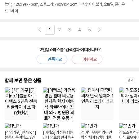
뷰
높이): 128x91x73cm, 스툴크기: 78x91x42cm
/
색상: 아이보리, 오트밀, 클라우
정
드그레이
보
펼
치
기
1
2
3
4
5
'2인용쇼파스툴' 검색결과 어떠셨나요?
만족해요
아쉬워요
함께 보면 좋은 상품
광고
[삼익가구][인기no.1]
[아텍스] 가정용 병원
접이식 무중력의자 안
각도조절 캠핑
블룸 아쿠아텍스 3인
침대 의료용 환자용 환
락 암체어 1인용 리클
이식 로우체어