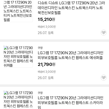
디슈트 디슈트 LG
그램
17 17Z90N
20년
그라
데이션디자인 노트북스킨 노트북스티커 노트
북전신보호필름
15,210
원
배송비 3,000원
26.07. 등록
관
심
쿠팡
LG
그램
17 17Z90N
20년
그라데이션디자인
외부보호필름 노트북스킨 팜레스트 에쉬퍼플
21,790
원
배송비 3,000원
26.07. 등록
관
심
쿠팡
LG
그램
17 17Z90N
20년
그라데이션디자인
외부보호필름 노트북스킨 팜레스트 스카이라
임