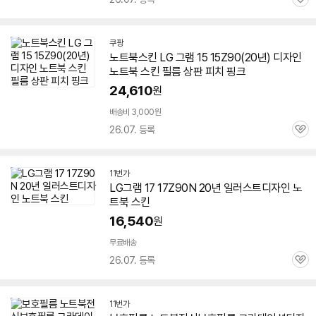
관
심
쿠팡
노트북스킨 LG
그램
15 15Z90(
20년
) 디자인
노트북 스킨 필름 상판 피치 핑크
24,610
원
배송비 3,000원
26.07. 등록
관
심
11번가
LG
그램
17 17Z90N
20년
일러스트디자인 노
트북 스킨
16,540
원
무료배송
26.07. 등록
관
심
11번가