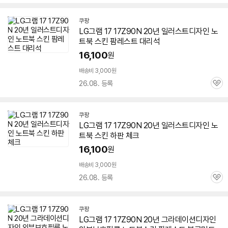
심
쿠팡
LG
그램
17 17Z90N
20년
일러스트디자인 노
트북 스킨 팜레스트 대리석
16,100
원
배송비 3,000원
26.08. 등록
관
심
쿠팡
LG
그램
17 17Z90N
20년
일러스트디자인 노
트북 스킨 하판 체크
16,100
원
배송비 3,000원
26.08. 등록
관
심
쿠팡
LG
그램
17 17Z90N
20년
그라데이션디자인