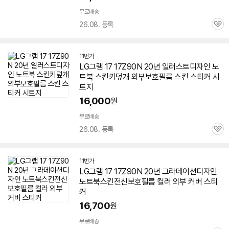
무료배송
26.08. 등록
관
심
11번가
LG
그램
17 17Z90N
20년
일러스트디자인 노
트북 스킨키덮개 외부보호필름 스킨 스티커 시
트지
16,000
원
무료배송
26.08. 등록
관
심
11번가
LG
그램
17 17Z90N
20년
그라데이션디자인
노트북스킨전신보호필름 컬러 외부 커버 스티
커
16,700
원
무료배송