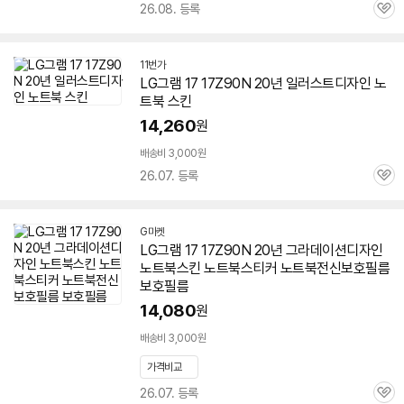
26.08. 등록
관
심
11번가
LG
그램
17 17Z90N
20년
일러스트디자인 노
트북 스킨
14,260
원
배송비 3,000원
26.07. 등록
관
심
G마켓
LG
그램
17 17Z90N
20년
그라데이션디자인
노트북스킨 노트북스티커 노트북전신보호필름
보호필름
14,080
원
배송비 3,000원
가격비교
26.07. 등록
관