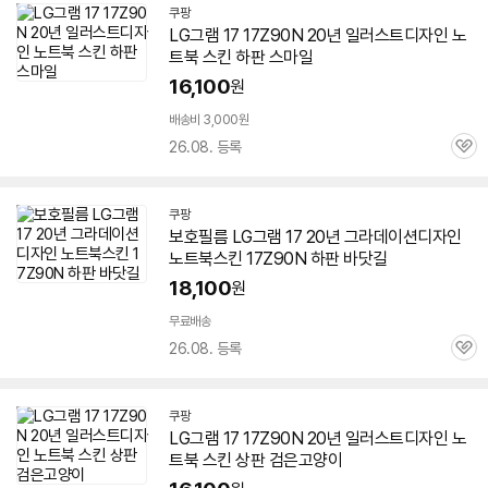
쿠팡
LG
그램
17 17Z90N
20년
일러스트디자인 노
트북 스킨 하판 스마일
16,100
원
배송비 3,000원
26.08. 등록
관
심
쿠팡
보호필름 LG
그램
17
20년
그라데이션디자인
노트북스킨 17Z90N 하판 바닷길
18,100
원
무료배송
26.08. 등록
관
심
쿠팡
LG
그램
17 17Z90N
20년
일러스트디자인 노
트북 스킨 상판 검은고양이