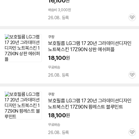
16,100
원
배송비 3,000원
26.08. 등록
관
심
쿠팡
보호필름 LG
그램
17
20년
그라데이션디자인
노트북스킨 17Z90N 상판 에쉬퍼플
18,100
원
무료배송
26.08. 등록
관
심
쿠팡
보호필름 LG
그램
17
20년
그라데이션디자인
노트북스킨 17Z90N 팜레스트 블루민트
18,100
원
무료배송
26.08. 등록
관