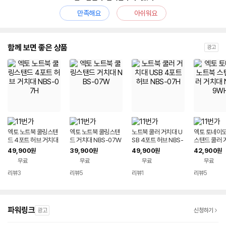
만족해요
아쉬워요
함께 보면 좋은 상품
광고
엑토 노트북 쿨링스탠
엑토 노트북 쿨링스탠
노트북 쿨러 거치대 U
엑토 토네이도
드 4포트 허브 거치대
드 거치대 NBS-07W
SB 4포트 허브 NBS-
스탠드 쿨러 
NBS-07H
07H
BS-09WH
49,900
39,900
49,900
42,900
원
원
원
원
무료
무료
무료
무료
리뷰
3
리뷰
5
리뷰
1
리뷰
5
파워링크
광고
신청하기