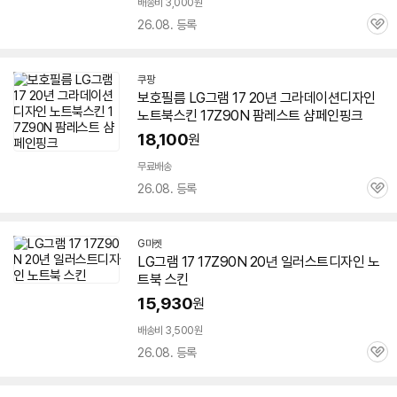
배송비 3,000원
26.08. 등록
관
심
쿠팡
보호필름 LG
그램
17
20년
그라데이션디자인
노트북스킨 17Z90N 팜레스트 샴페인핑크
세부정보 열기/접기
18,100
원
무료배송
26.08. 등록
관
심
G마켓
LG
그램
17 17Z90N
20년
일러스트디자인 노
트북 스킨
15,930
원
배송비 3,500원
26.08. 등록
관
심