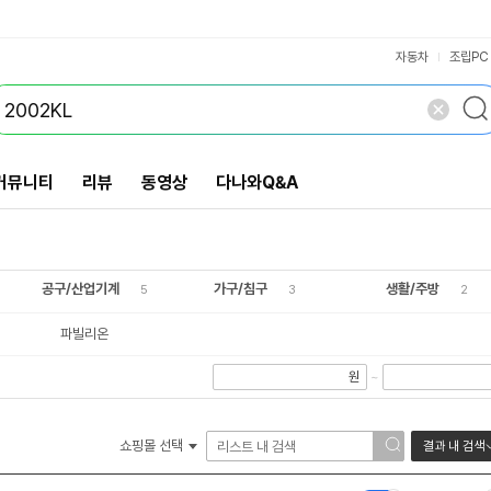
VS검색
개 담김
삭제
검색
닫기
닫기
자동차
조립PC
커뮤니티
리뷰
동영상
다나와Q&A
공구/산업기계
가구/침구
생활/주방
5
3
2
파빌리온
원
~
쇼핑몰 선택
결과 내 검색