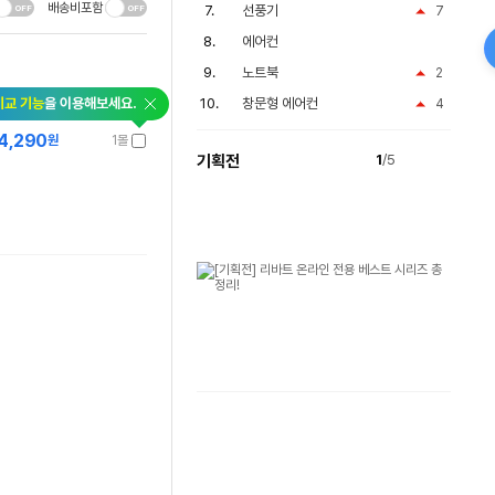
배송비포함
선풍기
7
에어컨
노트북
2
비교 기능
을 이용해보세요.
창문형 에어컨
4
4,290
원
1몰
기획전
1
/5