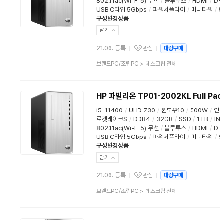
802.11ac(Wi-Fi 5) 무선
/
블루투스
/
HDMI
/
D
USB C타입 5Gbps
/
파워서플라이
/
미니타워
/
구성변경상품
닫기
21.06. 등록
관심
대량구매
관심상품
상
브랜드PC/조립PC
>
데스크탑 전체
품
분
류
HP 파빌리온 TP01-2002KL Full Pa
i5-11400
/
UHD 730
/
윈도우10
/
500W
/
인
로켓레이크S
/
DDR4
/
32GB
/
SSD
/
1TB
/
I
802.11ac(Wi-Fi 5) 무선
/
블루투스
/
HDMI
/
D
USB C타입 5Gbps
/
파워서플라이
/
미니타워
/
구성변경상품
닫기
21.06. 등록
관심
대량구매
관심상품
상
브랜드PC/조립PC
>
데스크탑 전체
품
분
류