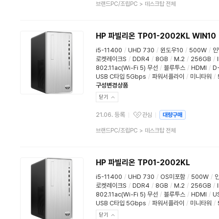
상
브랜드PC/조립PC
>
데스크탑 전체
품
분
류
HP 파빌리온 TP01-2002KL WIN10
i5-11400
/
UHD 730
/
윈도우10
/
500W
/
인
로켓레이크S
/
DDR4
/
8GB
/
M.2
/
256GB
/
802.11ac(Wi-Fi 5) 무선
/
블루투스
/
HDMI
/
D
USB C타입 5Gbps
/
파워서플라이
/
미니타워
/
구성변경상품
닫기
21.06. 등록
관심
대량구매
관심상품
상
브랜드PC/조립PC
>
데스크탑 전체
품
분
류
HP 파빌리온 TP01-2002KL
i5-11400
/
UHD 730
/
OS미포함
/
500W
/
로켓레이크S
/
DDR4
/
8GB
/
M.2
/
256GB
/
802.11ac(Wi-Fi 5) 무선
/
블루투스
/
HDMI
/
U
USB C타입 5Gbps
/
파워서플라이
/
미니타워
/
닫기