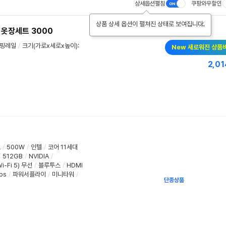
상세옵션펼침
쿠팡와우할인
상품 상세 옵션이 펼쳐진 상태로 보여집니다.
옷장세트 3000
핑레일
/
크기(가로x세로x높이):
New 새로워진 상품
2,01
로
/
500W
/
인텔
/
코어 11세대
/
512GB
/
NVIDIA
/
i-Fi 5) 무선
/
블루투스
/
HDMI
ps
/
파워서플라이
/
미니타워
/
단종상품