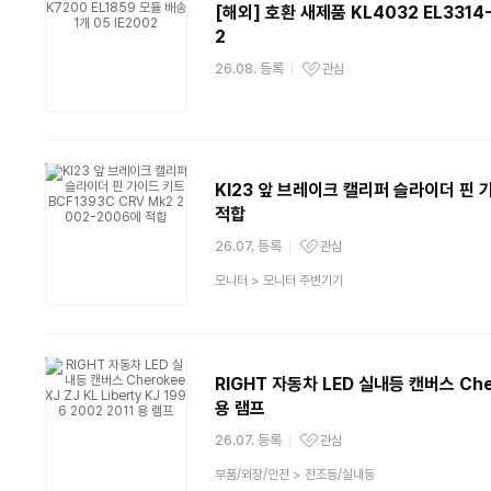
[해외] 호환 새제품 KL4032 EL3314-
2
26.08. 등록
관심
관심상품
Kl23 앞 브레이크 캘리퍼 슬라이더 핀 가
적합
26.07. 등록
관심
관심상품
상
모니터
>
모니터 주변기기
품
분
류
RIGHT 자동차 LED 실내등 캔버스 Cherok
용 램프
26.07. 등록
관심
관심상품
상
부품/외장/안전
>
전조등/실내등