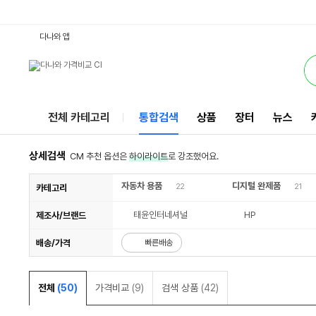
2002KL : 다나와 통합검색
검색될 최소 가격 입력
검색될 최대 가격 입력
별점
별점
별점
별점
리뷰수
리뷰수
리뷰수
리뷰수
서비스
다나와 앱
전체 카테고리
통합검색
상품
장터
뉴스
상세검색
CM 추천 옵션은
하이라이트
로 강조했어요.
자동차 용품
디지털 완제품
22
21
카테고리
태윤인터네셔널
HP
제조사/브랜드
배송/가격
빠른배송
전체
(50)
가격비교
(9)
검색 상품
(42)