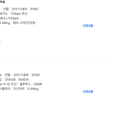
ro
/
인텔
/
코어 11세대
/
코어i5
/
INTEL
/
1Gbps 유선
/
SB3.x 5Gbps
/
5.96kg
/
용도
:
사무/인강용
/
단종상품
W
/
인텔
/
코어 11세대
/
코어i5
2
/
256GB
/
NVIDIA
/
Wi-Fi 5) 무선
/
블루투스
/
HDMI
서플라이
/
미니타워
/
5.96kg
/
단종상품