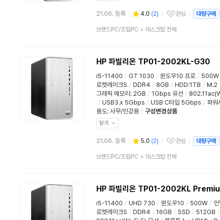
21.06. 등록
4.0
(
2
)
관심
대량구매
관심상품
상
브랜드PC/조립PC
>
데스크탑 전체
품
분
류
HP 파빌리온 TP01-2002KL-G30
i5-11400
/
GT 1030
/
윈도우10 프로
/
500W
로켓레이크S
/
DDR4
/
8GB
/
HDD:1TB
/
M.2
그래픽 메모리
:
2GB
/
1Gbps 유선
/
802.11ac(W
/
USB3.x 5Gbps
/
USB C타입 5Gbps
/
파워
용도
:
사무/인강용
/
구성변경상품
닫기
21.06. 등록
5.0
(
2
)
관심
대량구매
관심상품
상
브랜드PC/조립PC
>
데스크탑 전체
품
분
류
HP 파빌리온 TP01-2002KL Premi
i5-11400
/
UHD 730
/
윈도우10
/
500W
/
인
로켓레이크S
/
DDR4
/
16GB
/
SSD
/
512GB
/