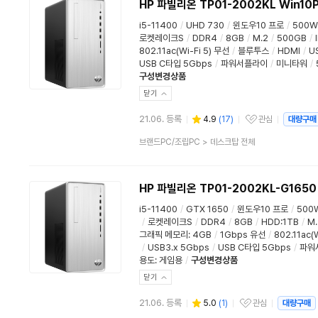
HP 파빌리온 TP01-2002KL Win10P
i5-11400
/
UHD 730
/
윈도우10 프로
/
500W
로켓레이크S
/
DDR4
/
8GB
/
M.2
/
500GB
/
802.11ac(Wi-Fi 5) 무선
/
블루투스
/
HDMI
/
U
USB C타입 5Gbps
/
파워서플라이
/
미니타워
/
구성변경상품
닫기
21.06. 등록
4.9
(
17
)
관심
대량구매
관심상품
상
브랜드PC/조립PC
>
데스크탑 전체
품
분
류
HP 파빌리온 TP01-2002KL-G1650
i5-11400
/
GTX 1650
/
윈도우10 프로
/
500
/
로켓레이크S
/
DDR4
/
8GB
/
HDD:1TB
/
M.
그래픽 메모리
:
4GB
/
1Gbps 유선
/
802.11ac(
/
USB3.x 5Gbps
/
USB C타입 5Gbps
/
파워
용도
:
게임용
/
구성변경상품
닫기
21.06. 등록
5.0
(
1
)
관심
대량구매
관심상품