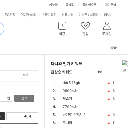
싫어요
좋아요
에누리
몰테일
플레이오토
메이크샵
PC견적
PC구매상담
쇼핑기획전
커뮤니티
이벤트
/
체험단
더보기
최근
관심
로그인
공유
관
련
다나와 인기 키워드
컨
텐
급상승 키워드
1
/8
츠
2
개
ddr5 16gb
1
9800x3d
6
원
검색
제습기
6
7700x3d
닌텐도 스위치 2
3
모니터
11