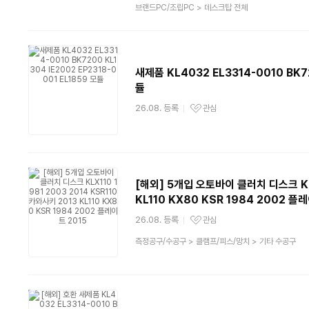
상
브랜드PC/조립PC
>
데스크탑 전체
품
분
류
새제품 KL4032 EL3314-0010 BK72
듈
26.08. 등록
관심
관심상품
[해외] 5개입 오토바이 클러치 디스크 KLX
KL110 KX80 KSR 1984 2002 플
26.08. 등록
관심
관심상품
상
측정공구/수공구
>
클램프/피스/망치
>
기타 수공구
품
분
류