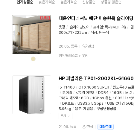
인기상품순
낮은가격순
높은가격순
신상품순
상품평 많은순
태윤인터네셔널 에단 미송원목 슬라이딩 
옷장
/
슬라이딩도어
/
프레임: 목재(MDF 외)
/
댐
300x71x222cm
/
색상: 원목색
20.05. 등록
관심
관심상품
상
행거/드레스룸
>
옷장
품
분
류
HP 파빌리온 TP01-2002KL-G1660
i5-11400
/
GTX 1660 SUPER
/
윈도우10 프
/
코어i5
/
로켓레이크S
/
DDR4
/
16GB
/
M.2
그래픽 메모리
:
6GB
/
1Gbps 유선
/
802.11ac(W
/
DP포트
/
USB3.x 5Gbps
/
USB C타입 5Gb
5.96kg
/
용도
:
게임용
/
구성변경상품
닫기
21.06. 등록
관심
대량구매
관심상품