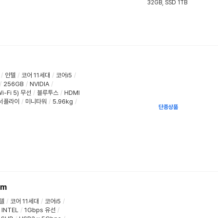
32GB, SSD 1TB
/
인텔
/
코어 11세대
/
코어i5
/
/
256GB
/
NVIDIA
/
i-Fi 5) 무선
/
블루투스
/
HDMI
서플라이
/
미니타워
/
5.96kg
/
단종상품
um
텔
/
코어 11세대
/
코어i5
/
INTEL
/
1Gbps 유선
/