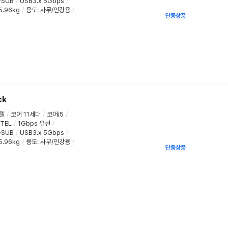
-SUB
/
USB3.x 5Gbps
/
5.96kg
/
용도
:
사무/인강용
/
단종상품
ck
텔
/
코어 11세대
/
코어i5
/
NTEL
/
1Gbps 유선
/
-SUB
/
USB3.x 5Gbps
/
5.96kg
/
용도
:
사무/인강용
/
단종상품