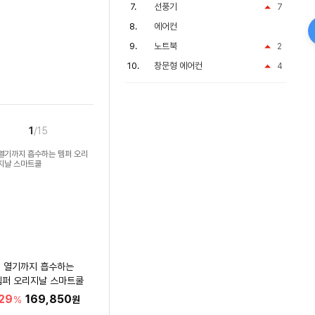
선풍기
7
에어컨
노트북
2
창문형 에어컨
4
1
/15
열기까지 흡수하는
템퍼 오리지날 스마트쿨
29
169,850
%
원