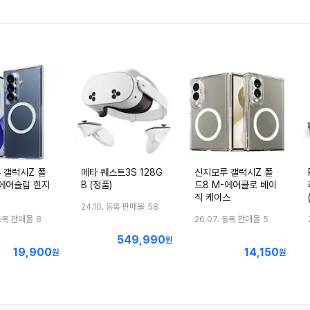
 갤럭시Z 폴
메타 퀘스트3S 128G
신지모루 갤럭시Z 폴
-에어슬림 힌지
B (정품)
드8 M-에어클로 베이
직 케이스
판매몰
24.10. 등록
58
판매몰
판매몰
등록
8
26.07. 등록
5
549,990
최
원
19,900
14,150
최
최
원
저
원
저
저
가
가
가