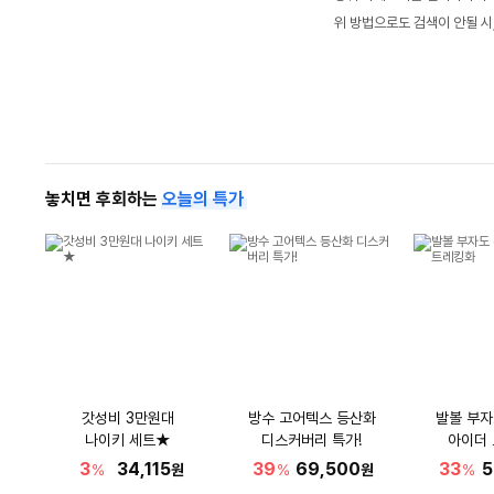
위 방법으로도 검색이 안될 시
놓치면 후회하는
오늘의 특가
갓성비 3만원대
방수 고어텍스 등산화
발볼 부자
나이키 세트★
디스커버리 특가!
아이더
3
34,115
39
69,500
33
5
%
원
%
원
%