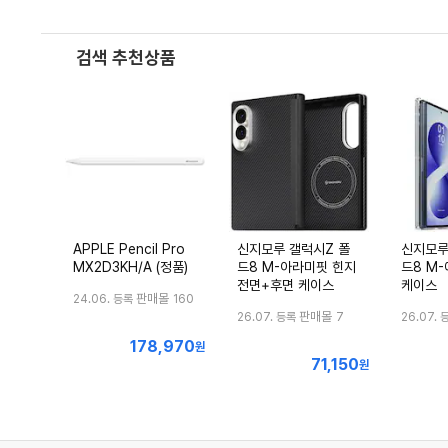
검색 추천상품
APPLE Pencil Pro
신지모루 갤럭시Z 폴
신지모루
MX2D3KH/A (정품)
드8 M-아라미핏 힌지
드8 M
전면+후면 케이스
케이스
판매몰
24.06. 등록
160
판매몰
26.07. 등록
7
26.07. 
178,970
최
원
71,150
최
저
원
저
가
가