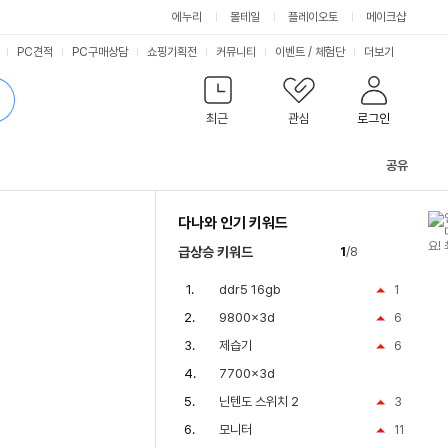
에누리
몰테일
플레이오토
메이크샵
PC견적
PC구매상담
쇼핑기획전
커뮤니티
이벤트
/
체험단
더보기
최근
관심
로그인
공유
관
련
다나와 인기 키워드
컨
텐
급상승 키워드
1
/8
츠
ddr5 16gb
1
9800x3d
6
제습기
6
7700x3d
닌텐도 스위치 2
3
모니터
11