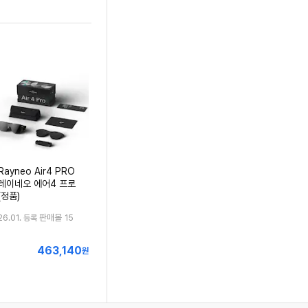
Rayneo Air4 PRO
레이네오 에어4 프로
(정품)
판매몰
26.01. 등록
15
463,140
최
원
저
가