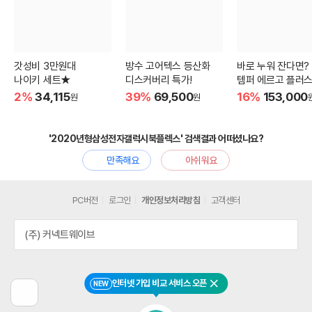
갓성비 3만원대
방수 고어텍스 등산화
바로 누워 잔다면?
나이키 세트★
디스커버리 특가!
템퍼 에르고 플러스
2%
34,115
39%
69,500
16%
153,000
원
원
'2020년형삼성전자갤럭시북플렉스' 검색결과 어떠셨나요?
만족해요
아쉬워요
PC버전
로그인
개인정보처리방침
고객센터
(주) 커넥트웨이브
인터넷 가입 비교 서비스 오픈
NEW
닫기
이
전