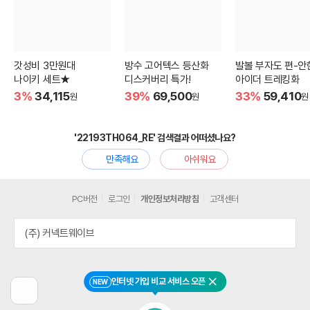
갓성비 3만원대
방수 고어텍스 등산화
발볼 부자도 편-안
나이키 세트★
디스커버리 특가!
아이더 트레킹화
3%
34,115
39%
69,500
33%
59,410
원
원
원
'22193TH064_RE' 검색결과 어떠셨나요?
만족해요
아쉬워요
PC버전
로그인
개인정보처리방침
고객센터
(주) 커넥트웨이브
인터넷 가입 비교 서비스 오픈
NEW
닫기
이
전