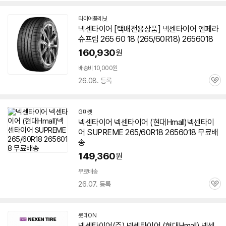
타이어플레닛
네
넥센타이어 [택배전용상품] 넥센타이어 엔페라
이
슈프림
265 60 18 (265/60R18)
2656018
버
페
160,930
원
이
배송비 10,000원
26.08. 등록
관
심
G마켓
넥센타이어 넥센타이어 (현대Hmall)넥센타이
어 SUPREME 265/60R18
2656018
무료배
송
149,360
원
무료배송
26.07. 등록
관
심
롯데ON
넥센타이어(주) 넥센타이어 (현대Hmall) 넥센