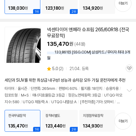
기
더보기
138,030
123,180
134,920
원
원
원
1위
2위
넥센타이어 엔페라
슈프림
265/60R18 (전국
무료장착)
135,470
원
(44몰)
133,861원 [SSG.COM] 삼성카드 / 무이자 최대 3개
월
상
5.0
(
2)
21.04. 등록
관
별
품
심
점
세단과 SUV를 위한 최상급 내구성! 성능과 승차감 모두 가질 운전자에게 추천
리
뷰
타이어
/
올시즌
/
단면폭: 265mm
/
편평비: 60%
/
휠지름: 18인치
/
승용차용
/
컴포트형
/
M+S
/
에너지효율등급: 3등급
/
젖은노면제동력: 3등급
/
UTQG 마모
정
지수: 580
/
UTQG 제동력: A
/
UTQG 내열성: A
/
[추천차종] 기아: 모하비
/
벤
보
펼
츠: G클래스
치
전국무료장착
장착비별도
지정점무료장착
기
더보기
135,470
123,440
134,930
원
원
원
1위
2위