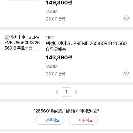
149,360
원
무료배송
26.07. 등록
관
심
11번가
넥센타이어 SUPREME 265/60R18
265601
8
무료배송
143,390
원
무료배송
26.07. 등록
관
심
1
'2656018슈프림' 검색결과 어떠셨나요?
만족해요
아쉬워요