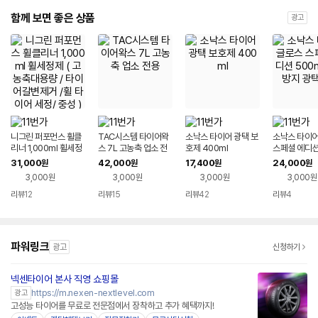
함께 보면 좋은 상품
광고
니그린 퍼포먼스 휠클
TAC시스템 타이어왁
소낙스 타이어 광택 보
소낙스 타이어
리너 1,000ml 휠세정
스 7L 고농축 업소 전
호제 400ml
스페셜 에디션 
제 ( 고농축대용량 / 타
용
변색방지 광
31,000
42,000
17,400
24,000
원
원
원
원
이어갈변제거 /휠 타이
3,000원
3,000원
3,000원
3,000원
어 세정/ 중성 )
리뷰
12
리뷰
15
리뷰
42
리뷰
4
파워링크
광고
신청하기
넥센타이어 본사 직영 쇼핑몰
네이버페이
https://m.nexen-nextlevel.com
광고
고성능 타이어를 무료로 전문점에서 장착하고 추가 혜택까지!