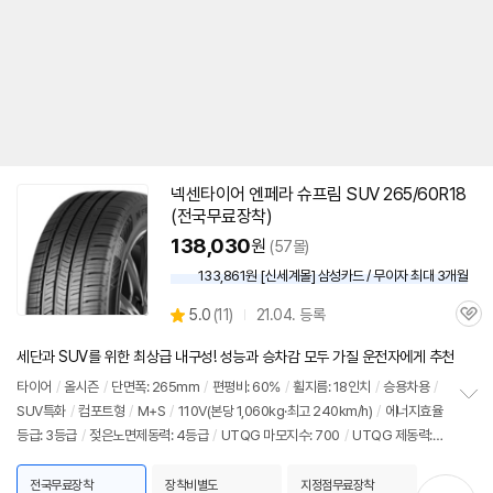
넥센타이어 엔페라
슈프림
SUV 265/60R18
(전국무료장착)
138,030
원
(57몰)
133,861원 [신세계몰] 삼성카드 / 무이자 최대 3개월
상
5.0
(
11)
21.04. 등록
관
별
품
심
점
세단과 SUV를 위한 최상급 내구성! 성능과 승차감 모두 가질 운전자에게 추천
리
뷰
타이어
/
올시즌
/
단면폭: 265mm
/
편평비: 60%
/
휠지름: 18인치
/
승용차용
/
SUV특화
/
컴포트형
/
M+S
/
110V(본당 1,060kg·최고 240km/h)
/
에너지효율
정
등급: 3등급
/
젖은노면제동력: 4등급
/
UTQG 마모지수: 700
/
UTQG 제동력:
보
펼
A
/
UTQG 내열성: A
/
[추천차종] 기아: 모하비
/
벤츠: G클래스
치
전국무료장착
장착비별도
지정점무료장착