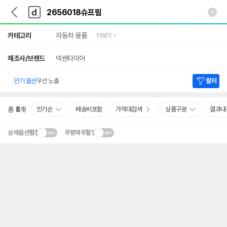
뒤
다
본문 바로가기
다
로
나
나
가
와
와
상
기
메
카테고리
자동차 용품
더보기
세
인
검
색
제조사/브랜드
넥센타이어
인기 옵션
우선 노출
필터
총
8
개
인기순
배송비포함
가격대검색
상품구분
결과내
상세옵션펼침
쿠팡와우할인