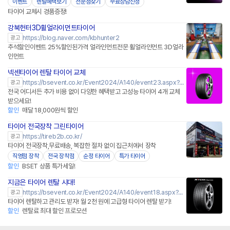
이벤트
렌탈혜택보기
전문점찾기
무료상담신청
타이어 교체시 경품증정!
강북헌터3D휠얼라이먼트타이어
https://blog.naver.com/kbhunter2
광고
추석할인이벤트 25%할인된가격 얼라인먼트전문 휠얼라인먼트 3D얼라
인먼트
넥센타이어 렌탈 타이어 교체
https://bsevent.co.kr/Event2024/A140/event23.aspx?me=key_naver
광고
전국 어디서든 추가 비용 없이 다양한 혜택받고 고성능 타이어 4개 교체
받으세요!
할인
매달 18,000원씩 할인
타이어 전국장착 그린타이어
네이버페이 플러스
https://tireb2b.co.kr/
광고
타이어 전국장착,무료배송, 복잡한 절차 없이 집근처에서 장착
직영점 장착
전국 장착점
순정 타이어
특가 타이어
할인
BSET 상품 특가세일!
지금은 타이어 렌탈 시대!
https://bsevent.co.kr/Event2024/A140/event18.aspx?me=key_naver
광고
타이어 렌탈하고 관리도 받자! 월 2천 원에 고급형 타이어 렌탈 받기!
할인
렌탈료 최대 할인 프로모션