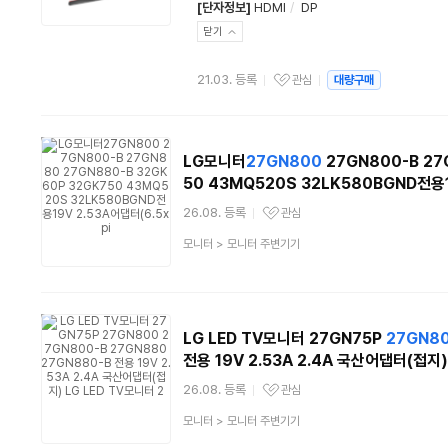
[단자정보]
HDMI
/
DP
닫기
21.03. 등록
관심
대량구매
관심상품
LG모니터
27GN800
27GN800-B 27
50 43MQ520S 32LK580BGND전용1
26.08. 등록
관심
관심상품
상
모니터
>
모니터 주변기기
품
분
류
LG LED TV모니터 27GN75P
27GN8
전용 19V 2.53A 2.4A 국산어댑터(접지)
26.08. 등록
관심
관심상품
상
모니터
>
모니터 주변기기
품