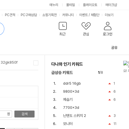
싫어요
좋아요
에누리
몰테일
플레이오토
메이크샵
PC견적
PC구매상담
쇼핑기획전
커뮤니티
이벤트
/
체험단
더보기
최근
관심
로그인
공유
관
련
32gk850f
다나와 인기 키워드
컨
텐
27gp850
급상승 키워드
1
/8
츠
ddr5 16gb
1
9800x3d
6
제습기
6
7700x3d
원
검색
닌텐도 스위치 2
3
모니터
11