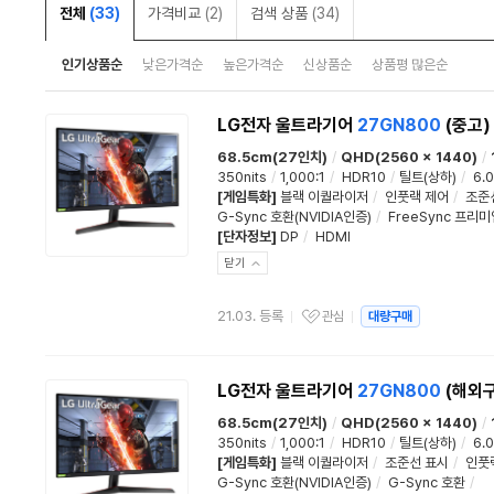
전체
(33)
가격비교
(2)
검색 상품
(34)
인기상품순
낮은가격순
높은가격순
신상품순
상품평 많은순
LG전자 울트라기어
27GN800
(중고)
68.5cm(27인치)
/
QHD(2560 x 1440)
/
350nits
/
1,000:1
/
HDR10
/
틸트(상하)
/
6.
[게임특화]
블랙 이퀄라이저
/
인풋랙 제어
/
조준
G-Sync 호환(NVIDIA인증)
/
FreeSync 프리미
[단자정보]
DP
/
HDMI
닫기
21.03. 등록
관심
대량구매
관심상품
LG전자 울트라기어
27GN800
(해외
68.5cm(27인치)
/
QHD(2560 x 1440)
/
350nits
/
1,000:1
/
HDR10
/
틸트(상하)
/
6.
[게임특화]
블랙 이퀄라이저
/
조준선 표시
/
인풋
G-Sync 호환(NVIDIA인증)
/
G-Sync 호환
/