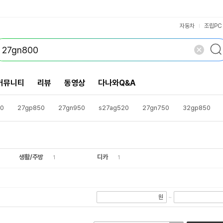
VS검색
개 담김
삭제
검색
닫기
닫기
자동차
조립PC
커뮤니티
리뷰
동영상
다나와Q&A
50
27gp850
27gn950
s27ag520
27gn750
32gp850
q
24gn650
24gn600
32gn650
오디세이g5
lg전자울트라기어
생활/주방
디카
1
1
원
~