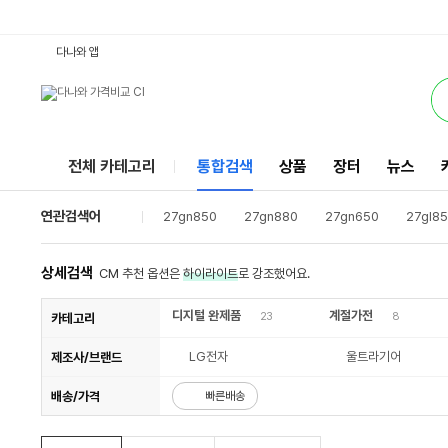
27gn800 : 다나와 통합검색
검색될 최소 가격 입력
검색될 최대 가격 입력
서비스
다나와 앱
전체 카테고리
통합검색
상품
장터
뉴스
연관검색어
27gn850
27gn880
27gn650
27gl8
27qn880
오딧세이g5
lg27gl850
x27
27gp750
상세검색
CM 추천 옵션은
하이라이트
로 강조했어요.
디지털 완제품
계절가전
23
8
카테고리
LG전자
울트라기어
제조사/브랜드
배송/가격
빠른배송