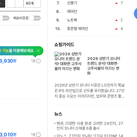
선풍기
7
에어컨
배송비포함
노트북
2
창문형 에어컨
4
쇼핑가이드
교 기능
을 이용해보세요.
2026 상반기 모니터
6,930
원
1몰
트렌드 분석! 대화면·
고주사율이 이끄는 변
화
2026년 상반기 모니터 시장은 LG전자가 폭넓
은 IPS 라인업으로 선두를 유지했습니다. 27인
치 중심 수요는 이어지지만, 업무와 콘텐츠 활
용..
뉴스
벤큐, 다양한 사용 환경 고려한 24인치, 27
인치 모니터 신제품 6종 출시
3,010
원
1몰
이노스, 27인치 모니터 ‘27QLS120M’ 14