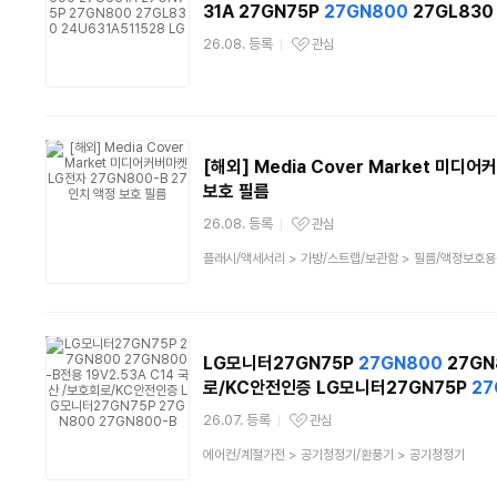
31A 27GN75P
27GN800
27GL830 
26.08. 등록
관심
관심상품
[해외] Media Cover Market 미디
보호 필름
26.08. 등록
관심
관심상품
상
플래시/액세서리
>
가방/스트랩/보관함
>
필름/액정보호용
품
분
류
LG모니터27GN75P
27GN800
27GN
로/KC안전인증 LG모니터27GN75P
27
26.07. 등록
관심
관심상품
상
에어컨/계절가전
>
공기청정기/환풍기
>
공기청정기
품
분