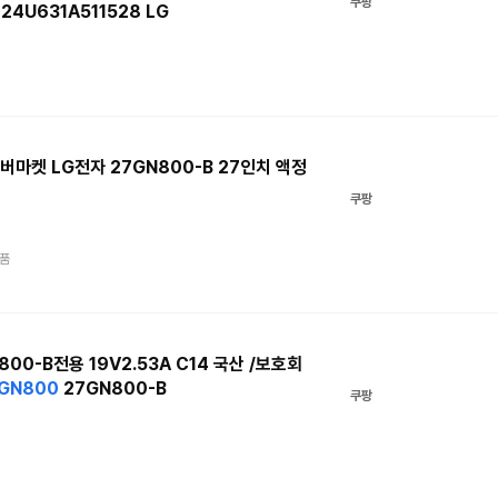
쿠팡
24U631A511528 LG
어커버마켓 LG전자 27GN800-B 27인치 액정
쿠팡
품
800-B전용 19V2.53A C14 국산 /보호회
GN800
27GN800-B
쿠팡