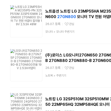
노트옵션 노트킹 LG 23MP55HA M235I
N600
27GN800
모니터 TV 전원 어댑터
26.07. 등록
관심
관심상품
상
모니터
>
모니터 주변기기
품
분
류
(주)로더스 LG모니터27GN650 27GN6
B 27GN880 27GN880-B 27GN60
26.07. 등록
관심
관심상품
상
노트북
>
주변기기
품
분
류
노트킹 LG 32SP510M 32SP510MW
50 22MP65HQ 32MP58HQE 모니터 