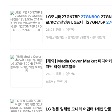
분
류
LG모니터27GN75P
27GN800
27GN
로/KC안전인증 LG모니터27GN75P
27
26.08. 등록
관심
관심상품
상
에어컨/계절가전
>
공기청정기/환풍기
>
공기청정기
품
분
류
[해외] Media Cover Market 미디
차단 액정 보호필름
26.08. 등록
관심
관심상품
상
노트북
>
주변기기
품
분
류
LG 정품 일체형 모니터 어댑터 1개입 단품 3