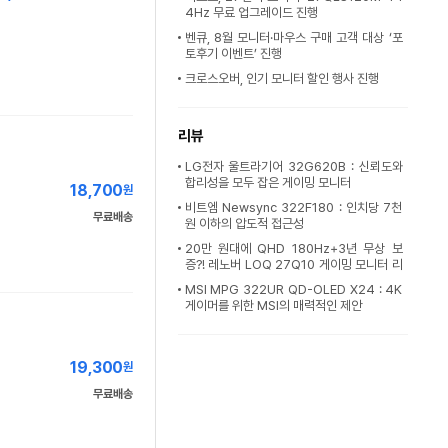
4Hz 무료 업그레이드 진행
벤큐, 8월 모니터·마우스 구매 고객 대상 ‘포
토후기 이벤트’ 진행
크로스오버, 인기 모니터 할인 행사 진행
리뷰
LG전자 울트라기어 32G620B : 신뢰도와
합리성을 모두 잡은 게이밍 모니터
18,700
원
비트엠 Newsync 322F180 : 인치당 7천
무료배송
원 이하의 압도적 접근성
20만 원대에 QHD 180Hz+3년 무상 보
증?! 레노버 LOQ 27Q10 게이밍 모니터 리
뷰 [프
MSI MPG 322UR QD-OLED X24 : 4K
게이머를 위한 MSI의 매력적인 제안
19,300
원
무료배송