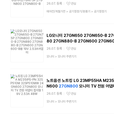
26.07. 등록
관심
관심상품
상
에어컨/계절가전
>
공기청정기/환풍기
>
공기청정기
품
분
류
LG모니터 27GN650 27GN650-B 2
80 27GN880-B 27GN600 27GN6
26.07. 등록
관심
관심상품
상
모니터
>
모니터 주변기기
품
분
류
노트옵션 노트킹 LG 23MP55HA M235I
N600
27GN800
모니터 TV 전원 어댑터
26.07. 등록
관심
관심상품
상
모니터
>
모니터 주변기기
품
분
류