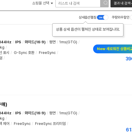
쇼핑몰 선택
결과 내 검색
상세옵션펼침
쿠팡와우할인
상품 상세 옵션이 펼쳐진 상태로 보여집니다.
144Hz
/
IPS
/
와이드(16:9)
/
평면
/
1ms(GTG)
/
0kg
/
New 새로워진 상품비
선 표시
/
G-Sync 호환
/
FreeSync
/
엄
/
39
구매)
144Hz
/
IPS
/
와이드(16:9)
/
평면
/
1ms(GTG)
/
0kg
/
랙 제어
/
FreeSync
/
FreeSync 프리미엄
/
61