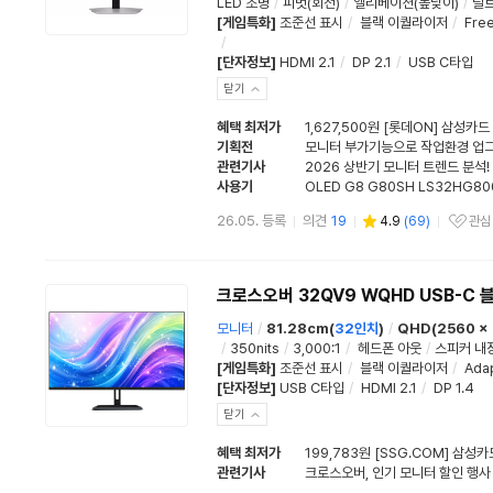
LED 조명
/
피벗(회전)
/
엘리베이션(높낮이)
/
틸트
[게임특화]
조준선 표시
/
블랙 이퀄라이저
/
Fre
/
[단자정보]
HDMI 2.1
/
DP 2.1
/
USB C타입
닫기
혜택 최저가
1,627,500원 [롯데ON] 삼성카드
기획전
모니터 부가기능으로 작업환경 업
관련기사
사용기
OLED G8 G80SH LS32HG8
26.05. 등록
의견
19
4.9
(
69
)
관심
관심상품
크로스오버 32QV9 WQHD USB-C 
모니터
/
81.28cm(
32인치
)
/
QHD(2560 x 
/
350nits
/
3,000:1
/
헤드폰 아웃
/
스피커 내
[게임특화]
조준선 표시
/
블랙 이퀄라이저
/
Adap
[단자정보]
USB C타입
/
HDMI 2.1
/
DP 1.4
닫기
혜택 최저가
199,783원 [SSG.COM] 삼성카
관련기사
크로스오버, 인기 모니터 할인 행사