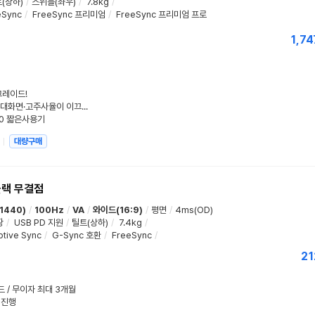
(상하)
/
스위블(좌우)
/
7.8kg
/
eSync
/
FreeSync 프리미엄
/
FreeSync 프리미엄 프로
1,74
그레이드!
2026 상반기 모니터 트렌드 분석! 대화면·고주사율이 이끄는 변화
00 짧은사용기
대량구매
블랙 무결점
1440)
/
100Hz
/
VA
/
와이드(16:9)
/
평면
/
4ms(OD)
장
/
USB PD 지원
/
틸트(상하)
/
7.4kg
/
tive Sync
/
G-Sync 호환
/
FreeSync
/
21
드 / 무이자 최대 3개월
 진행