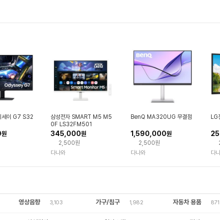
세이 G7 S32
삼성전자 SMART M5 M5
BenQ MA320UG 무결점
LG
0F LS32FM501
0
345,000
1,590,000
25
원
원
원
2,500원
2,500원
다나와
다나와
다
영상음향
가구/침구
자동차 용품
3,103
1,982
871