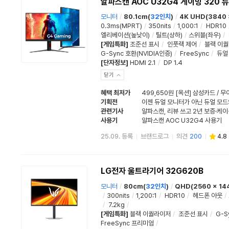
알파스캔 AOC U32G4 게이밍 320 듀
모니터
/
80.1cm(
32인치
)
/
4K UHD(3840 
0.3ms(MPRT)
/
350nits
/
1,000:1
/
HDR10
엘리베이션(높낮이)
/
틸트(상하)
/
스위블(좌우)
/
[게임특화]
조준선 표시
/
인풋랙 제어
/
블랙 이
G-Sync 호환(NVIDIA인증)
/
FreeSync
/
듀얼
[단자정보]
HDMI 2.1
/
DP 1.4
닫기
혜택 최저가
499,650원 [옥션] 삼성카드 / 
기획전
이젠 듀얼 모니터가 아닌 듀얼 모드
관련기사
사용기
알파스캔 AOC U32G4 사용기
25.09. 등록
브랜드로그
의견
200
4.8
LG전자 울트라기어 32G620B
모니터
/
80cm(
32인치
)
/
QHD(2560 x 14
/
300nits
/
1,200:1
/
HDR10
/
헤드폰 아웃
/
/
7.2kg
/
[게임특화]
블랙 이퀄라이저
/
조준선 표시
/
G-S
FreeSync 프리미엄
/