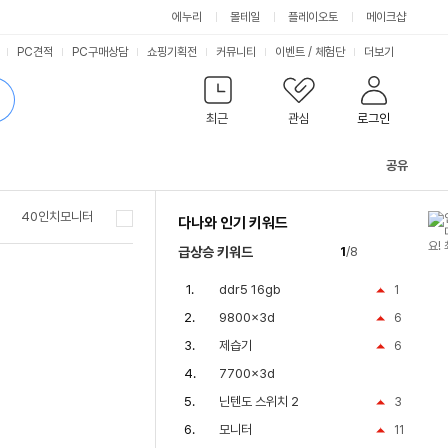
싫어요
좋아요
에누리
몰테일
플레이오토
메이크샵
PC견적
PC구매상담
쇼핑기획전
커뮤니티
이벤트
/
체험단
더보기
최근
관심
로그인
공유
관
련
40인치모니터
다나와 인기 키워드
컨
텐
급상승 키워드
1
/8
츠
ddr5 16gb
1
9800x3d
6
제습기
6
7700x3d
닌텐도 스위치 2
3
모니터
11