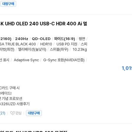
대량구매
UHD OLED 240 USB-C HDR 400 Ai 멀
 2160)
/
240Hz
/
QD-OLED
/
와이드(16:9)
/
평면
/
SA TRUE BLACK 400
/
HDR10
/
USB PD 지원
/
스피
피벗(회전)
/
엘리베이션(높낮이)
/
스위블(좌우)
/
10.23kg
선 표시
/
Adaptive Sync
/
G-Sync 호환(NVIDIA인증)
/
1,01
BC카드 구매 시
그레이드!
주년 기념 프로모션
G326UZD 사용후기
(
21
)
관심
대량구매
관심상품