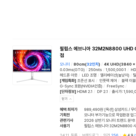
필립스 에브니아 32M2N8800 UHD 
점
모니터
/
80cm(
32인치
)
/
4K UHD(3840 x
0.03ms(GTG)
/
250nits
/
1,500,000:1
/
HD
헤드폰 아웃
/
LED 조명
/
엘리베이션(높낮이)
/
틸
[게임특화]
조준선 표시
/
인풋랙 제어
/
블랙 이
G-Sync 호환(NVIDIA인증)
/
FreeSync
/
[단자정보]
HDMI 2.1
/
DP 2.1
/
출시가: 1,590,
닫기
혜택 최저가
989,490원 [옥션] 삼성카드 / 
기획전
모니터 부가기능으로 작업환경 업
관련기사
사용기
필립스 에보니아 32M2N8800 
24.11. 등록
브랜드로그
의견
256
4.9
(