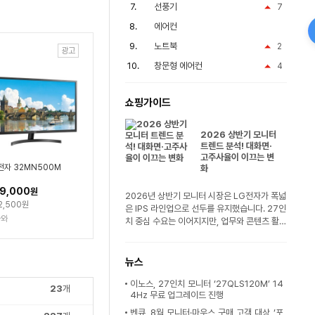
선풍기
7
에어컨
노트북
2
창문형 에어컨
4
쇼핑가이드
2026 상반기 모니터
트렌드 분석! 대화면·
고주사율이 이끄는 변
전자 32MN500M
화
9,000
원
2026년 상반기 모니터 시장은 LG전자가 폭넓
2,500원
은 IPS 라인업으로 선두를 유지했습니다. 27인
나와
치 중심 수요는 이어지지만, 업무와 콘텐츠 활
용..
뉴스
이노스, 27인치 모니터 ‘27QLS120M’ 14
23
개
4Hz 무료 업그레이드 진행
벤큐, 8월 모니터·마우스 구매 고객 대상 ‘포