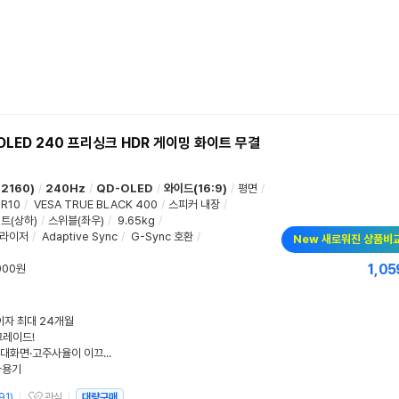
OLED 240 프리싱크 HDR 게이밍 화이트 무결
 2160)
/
240Hz
/
QD-OLED
/
와이드(16:9)
/
평면
/
R10
/
VESA TRUE BLACK 400
/
스피커 내장
/
트(상하)
/
스위블(좌우)
/
9.65kg
/
퀄라이저
/
Adaptive Sync
/
G-Sync 호환
/
New 새로워진 상품비
1,05
000원
무이자 최대 24개월
그레이드!
2026 상반기 모니터 트렌드 분석! 대화면·고주사율이 이끄는 변화
사용기
91
)
관심
대량구매