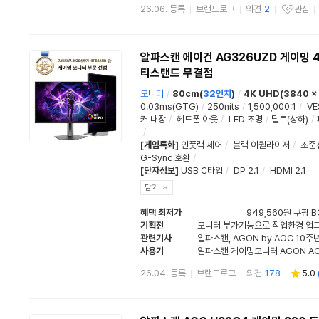
26.06. 등록
브랜드로그
의견
2
관심
관심상품
알파스캔 에이건 AG326UZD 게이밍 4K 
티스탠드 무결점
모니터
/
80cm(
32인치
)
/
4K UHD(3840 x
0.03ms(GTG)
/
250nits
/
1,500,000:1
/
VE
커 내장
/
헤드폰 아웃
/
LED 조명
/
틸트(상하)
/
/
[게임특화]
인풋랙 제어
/
블랙 이퀄라이저
/
조준
G-Sync 호환
/
[단자정보]
USB C타입
/
DP 2.1
/
HDMI 2.1
닫기
혜택 최저가
949,560원 쿠팡 
기획전
모니터 부가기능으로 작업환경 업
관련기사
알파스캔, AGON by AOC 10
사용기
알파스캔 게이밍모니터 AGON A
26.04. 등록
브랜드로그
의견
178
5.0