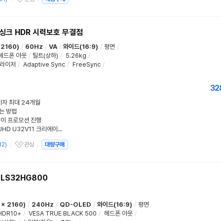
관심상품
리싱크 HDR 시력보호 무결점
 2160)
/
60Hz
/
VA
/
와이드(16:9)
/
평면
/
헤드폰 아웃
/
틸트(상하)
/
5.26kg
/
퀄라이저
/
Adaptive Sync
/
FreeSync
/
32
무이자 최대 24개월
는 방법
맞이 프로모션 진행
4K 사무용모니터 알파스캔 AOC UHD U32V11 크리에이터모니터 사용 후기
32
)
관심
대량구매
관심상품
 LS32HG800
x 2160)
/
240Hz
/
QD-OLED
/
와이드(16:9)
/
평면
HDR10+
/
VESA TRUE BLACK 500
/
헤드폰 아웃
/