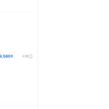
9,560
원
42몰