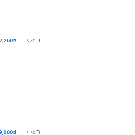
7,260
원
65몰
9,000
원
83몰