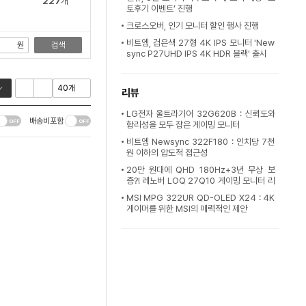
227
개
토후기 이벤트’ 진행
크로스오버, 인기 모니터 할인 행사 진행
비트엠, 검은색 27형 4K IPS 모니터 'New
원
검색
sync P27UHD IPS 4K HDR 블랙' 출시
리뷰
LG전자 울트라기어 32G620B : 신뢰도와
배송비포함
합리성을 모두 잡은 게이밍 모니터
비트엠 Newsync 322F180 : 인치당 7천
원 이하의 압도적 접근성
20만 원대에 QHD 180Hz+3년 무상 보
증?! 레노버 LOQ 27Q10 게이밍 모니터 리
뷰 [프
MSI MPG 322UR QD-OLED X24 : 4K
게이머를 위한 MSI의 매력적인 제안