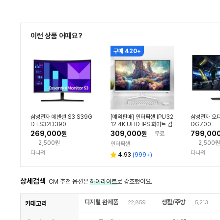
이런 상품 어때요?
구매 420+
삼성전자 에센셜 S3 S39G
[예약판매] 인터픽셀 IPU32
삼성전자 오디
D LS32D390
12 4K UHD IPS 화이트 컴
DG700
퓨터 모니터 80~81cm(32
269,000
309,000
799,00
원
원
무료
인치)
2,500원
2,500원
인터픽셀
다나와
다나와
4.93
(
999+
)
상세검색
CM 추천 옵션은
하이라이트
로 강조했어요.
디지털 완제품
생활/주방
22,859
5,213
카테고리