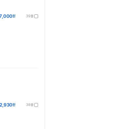
7,000
원
39몰
2,930
원
38몰