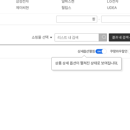
삼성전자
알파스캔
LG전자
제이씨현
필립스
UDEA
원
~
쇼핑몰 선택
결과 내 검색
상세옵션펼침
쿠팡와우할인
상품 상세 옵션이 펼쳐진 상태로 보여집니다.