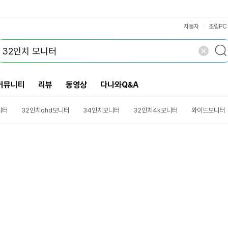
VS검색
개 담김
삭제
검색
닫기
닫기
자동차
조립PC
커뮤니티
리뷰
동영상
다나와Q&A
니터
32인치qhd모니터
34인치모니터
32인치4k모니터
와이드모니터
모니터
삼성모니터
커브드모니터
lg32인치4k모니터
삼성27인치모니터