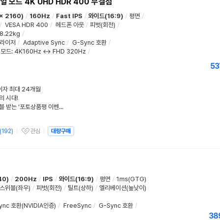
얼 모드 4K UHD HDR 400 무결점
x 2160)
/
160Hz
/
Fast IPS
/
와이드(16:9)
/
평면
/
/
VESA HDR 400
/
헤드폰 아웃
/
피벗(회전)
/
8.22kg
/
퀄라이저
/
Adaptive Sync
/
G-Sync 호환
/
 모드
:
4K160Hz ↔ FHD 320Hz
/
53
무이자 최대 24개월
의 시대!
알파스캔, 리뷰 쓰고 2년 보증·케이블 받는 ‘포토상품평 이벤트’ 진행
(
192
)
관심
대량구매
관심상품
40)
/
200Hz
/
IPS
/
와이드(16:9)
/
평면
/
1ms(GTG)
스위블(좌우)
/
피벗(회전)
/
틸트(상하)
/
엘리베이션(높낮이)
ync 호환(NVIDIA인증)
/
FreeSync
/
G-Sync 호환
/
38