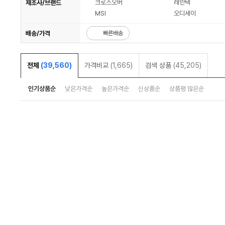
크로스오버
래안텍
제조사/브랜드
MSI
오디세이
배송/가격
빠른배송
전체
(39,560)
가격비교
(1,665)
검색 상품
(45,205)
인기상품순
낮은가격순
높은가격순
신상품순
상품평 많은순