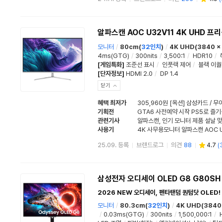
알파스캔 AOC U32V11 4K UHD 프
모니터
/
80cm(
32인치
)
/
4K UHD(3840 x
4ms(GTG)
/
300nits
/
3,500:1
/
HDR10
/
[게임특화]
조준선 표시
/
인풋랙 제어
/
블랙 이
[단자정보]
HDMI 2.0
/
DP 1.4
닫기
혜택 최저가
305,960원 [옥션] 삼성카드 / 
기획전
GTA6 사전예약 시작 PS5로 즐기
관련기사
알파스캔, 인기 모니터 제품 설날 
사용기
25.09. 등록
브랜드로그
의견
88
4.7
(
삼성전자 오디세이 OLED G8 G80SH
2026 NEW 오디세이, 펜타탠덤 퀀텀닷 OLED!
모니터
/
80.3cm(
32인치
)
/
4K UHD(3840 
/
0.03ms(GTG)
/
300nits
/
1,500,000:1
/