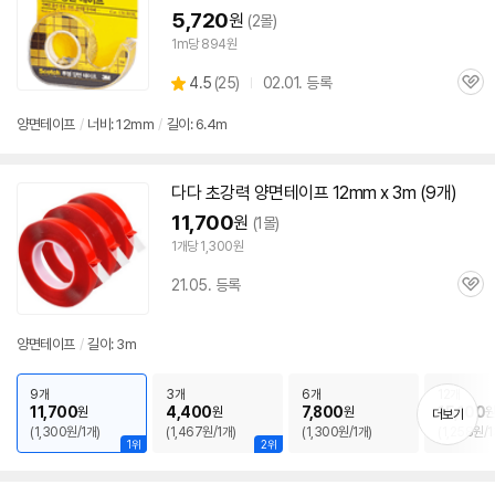
5,720
원
(2몰)
1m당 894원
상
4.5
(
25)
02.01. 등록
관
별
품
심
점
양면
테이프
/
너비:
12mm
/
길이: 6.4m
리
뷰
다다 초강력
양면
테이프
12mm
x
3m
(9개)
11,700
원
(1몰)
1개당 1,300원
21.05. 등록
관
심
양면
테이프
/
길이:
3m
9개
3개
6개
12개
11,700
4,400
7,800
15,100
원
원
원
더보기
(1,300원/1개)
(1,467원/1개)
(1,300원/1개)
(1,258원/1
1위
2위