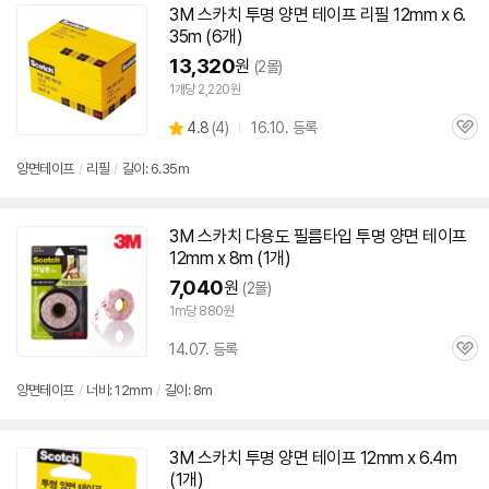
3M
스카치 투명
양면
테이프
리필
12mm
x 6.
35m (6개)
13,320
원
(2몰)
1개당 2,220원
상
4.8
(
4)
16.10. 등록
관
별
품
심
점
양면
테이프
/
리필
/
길이: 6.35m
리
뷰
3M
스카치 다용도 필름타입 투명
양면
테이프
12mm
x 8m (1개)
7,040
원
(2몰)
1m당 880원
14.07. 등록
관
심
양면
테이프
/
너비:
12mm
/
길이: 8m
3M
스카치 투명
양면
테이프
12mm
x 6.4m
(1개)