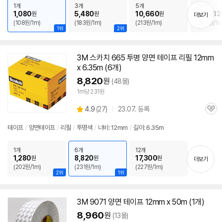
1개
3개
5개
24개
1,080
5,480
10,660
49,082
원
원
원
더보기
(108원/1m)
(183원/1m)
(213원/1m)
(205원/1m
1위
2위
3M
스카치 665 투명
양면
테이프
리필
12mm
x 6.35m (6개)
8,820
원
(48몰)
1m당 231원
상
4.9
(
27)
23.07. 등록
관
별
품
심
점
테이프
/
양면
테이프
/
리필
/
투명색
/
너비:
12mm
/
길이: 6.35m
리
뷰
1개
6개
12개
1,280
8,820
17,300
원
원
원
더보기
(202원/1m)
(231원/1m)
(227원/1m)
2위
1위
3M
9071
양면
테이프
12mm
x 50m (1개)
8,960
원
(13몰)