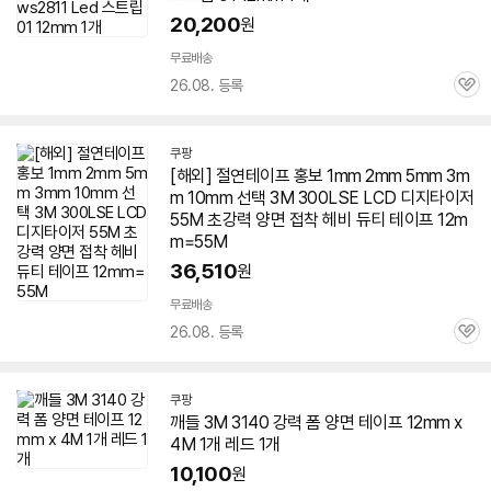
20,200
원
무료배송
26.08. 등록
관
심
쿠팡
[해외] 절연
테이프
홍보 1mm 2mm 5mm 3m
m 10mm 선택
3M
300LSE LCD 디지타이저
55M 초강력
양면
접착 헤비 듀티
테이프
12m
m
=55M
36,510
원
무료배송
26.08. 등록
관
심
쿠팡
깨들
3M
3140 강력 폼
양면
테이프
12mm
x
4M 1개 레드 1개
10,100
원