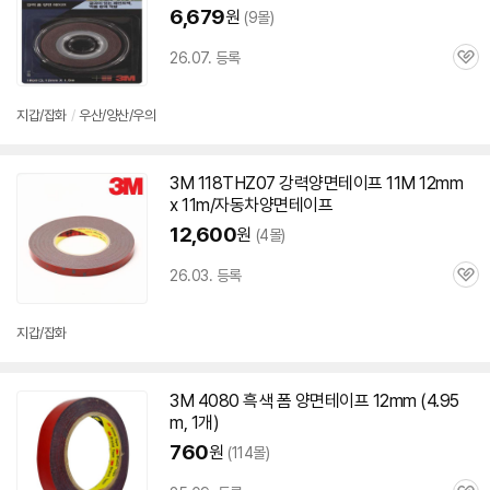
6,679
원
(9몰)
26.07. 등록
관
심
지갑/잡화
/
우산/양산/우의
3M
118THZ07 강력
양면
테이프
11M
12mm
x 11m/자동차
양면
테이프
12,600
원
(4몰)
26.03. 등록
관
심
지갑/잡화
3M
4080 흑색 폼
양면
테이프
12mm
(4.95
m, 1개)
760
원
(114몰)