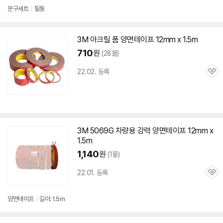
문구세트
/
필통
3M
아크릴 폼
양면
테이프
12mm
x 1.5m
710
원
(28몰)
22.02. 등록
관
심
3M
5069G 차량용 강력
양면
테이프
12mm
x
1.5m
1,140
원
(1몰)
22.01. 등록
관
심
양면
테이프
/
길이: 1.5m