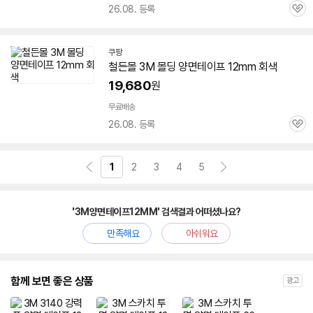
26.08. 등록
관
심
쿠팡
철든몰
3M
몰딩
양면
테이프
12mm
회색
19,680
원
무료배송
26.08. 등록
관
심
1
2
3
4
5
'3M양면테이프12MM' 검색결과 어떠셨나요?
만족해요
아쉬워요
함께 보면 좋은 상품
광고