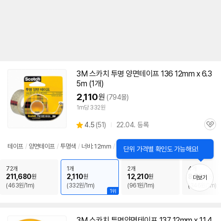
3M
스카치 투명
양면
테이프
136
12mm
x 6.3
5m (1개)
2,110
원
(794몰)
1m당 332원
상
4.5
(
51)
22.04. 등록
관
별
품
심
점
리
테이프
/
양면
테이프
/
투명색
/
너비:
12mm
/
길이: 6.35m
닫
단위 가격별 확인도 가능해요!
뷰
기
72개
1개
2개
4개
211,680
2,110
12,210
8,790
원
원
원
원
더보기
(463원/1m)
(332원/1m)
(961원/1m)
(346원/1m)
1위
3M
스카치 투명
양면
테이프
137
12mm
x 11.4