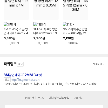
3M 3140 강력 폼 양
3M 스카치 투명 양면
3M 스카치 투명 양면
면 테이프 12mm x 4
테이프 12mm x 6.35
테이프 665 리필 12
M
M
mm x 6.35M
6,980
2,760
2,190
원
원
원
3,000원
3,000원
3,000원
파워링크
광고
신청하기
3M양면테이프12MM
G마켓
http://m.gmarket.co.kr
광고
3M양면테이프12MM 주말까지 매일매일 빠른배송, 오늘 주문 내일도착 스타배송
PC버전
로그인
개인정보처리방침
고객센터