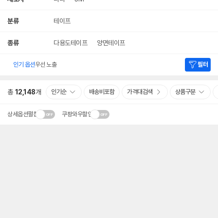
분류
테이프
종류
다용도테이프
양면테이프
인기 옵션
우선 노출
필터
총
12,148
개
인기순
배송비포함
가격대검색
상품구분
상세옵션펼침
쿠팡와우할인