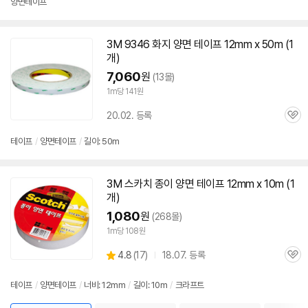
양면
테이프
뷰
3M
9346 화지
양면
테이프
12mm
x 50m (1
개)
세부정보 열기/접기
7,060
원
(13몰)
1m당 141원
20.02. 등록
관
심
테이프
/
양면
테이프
/
길이: 50m
3M
스카치 종이
양면
테이프
12mm
x 10m (1
개)
1,080
원
(268몰)
1m당 108원
상
4.8
(
17)
18.07. 등록
관
별
품
심
점
리
테이프
/
양면
테이프
/
너비:
12mm
/
길이: 10m
/
크라프트
뷰