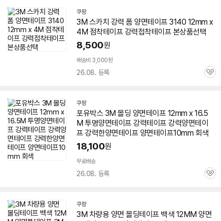
쿠팡
3M
스카치 강력 폼
양면
테이프
3140
12mm
x
4M 점착
테이프
강력접착
테이프
본상품선택
8,500
원
배송비 3,000원
26.08. 등록
관
심
쿠팡
포유박스
3M
몰딩
양면
테이프
12mm
x 16.5
M 투명
양면
테이프
강력
테이프
강력
양면
테이
프
강력한
양면
테이프
양면
테이프
10mm 회색
18,100
원
무료배송
26.08. 등록
관
심
쿠팡
3M
차량용
양면
몰딩
테이프
백색
12MM
양면