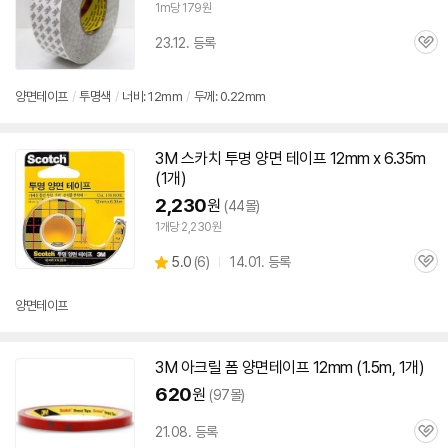
1m당 179원
23.12. 등록
관
심
양면
테이프
/
투명색
/
너비:
12mm
/
두께: 0.22mm
3M
스카치 투명
양면
테이프
12mm
x 6.35m
(1개)
2,230
원
(44몰)
1개당 2,230원
상
5.0
(
6)
14.01. 등록
관
별
품
심
점
리
양면
테이프
뷰
3M
아크릴 폼
양면
테이프
12mm
(1.5m, 1개)
620
원
(97몰)
21.08. 등록
관