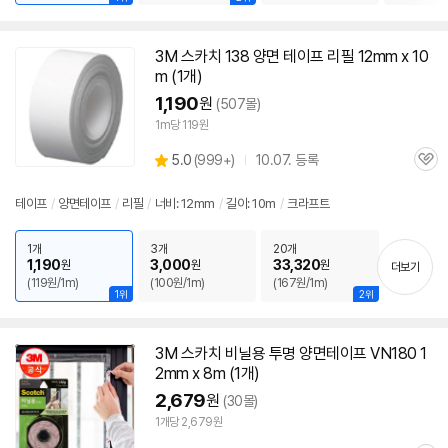
3M
스카치 138
양면
테이프
리필
12mm
x 10
m (1개)
1,190
원
(507몰)
1m당 119원
상
5.0
(
999+)
10.07. 등록
관
별
품
심
점
리
테이프
/
양면
테이프
/
리필
/
너비:
12mm
/
길이: 10m
/
크라프트
뷰
1개
3개
20개
1,190
3,000
33,320
원
원
원
더보기
(119원/1m)
(100원/1m)
(167원/1m)
1위
2위
3M
스카치 비닐용 투명
양면
테이프
VN180
1
2mm
x 8m (1개)
2,679
원
(30몰)
1개당 2,679원