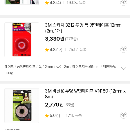
상
4.8
(
4)
19.08. 등록
관
별
품
심
점
리
뷰
3M
스카치 3212 투명 폼
양면
테이프
12mm
(2m, 1개)
3,330
원
(276몰)
상
4.8
(
17)
25.12. 등록
관
별
품
심
점
리
테이프
/
폼양면테이프
/
폭: 12mm
/
길이: 2m
/
테이프지름: 65mm
/
제한하중:
뷰
300g
정
보
펼
치
3M
비닐용 투명
양면
테이프
VN180 (
12mm
x
기
8m)
2,770
원
(33몰)
상
5.0
(
1)
17.11. 등록
관
별
품
심
점
리