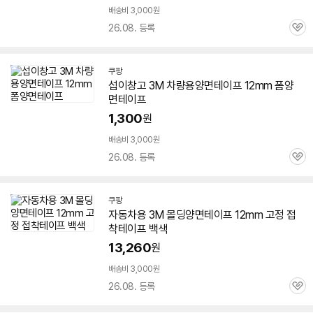
배송비 3,000원
26.08. 등록
관
심
쿠팡
섭이창고
3M
차량용
양면
테이프
12mm
폼
양
면
테이프
1,300
원
배송비 3,000원
26.08. 등록
관
심
쿠팡
자동차용
3M
몰딩
양면
테이프
12mm
고정 접
착
테이프
백색
13,260
원
배송비 3,000원
26.08. 등록
관
심