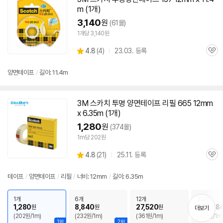
m (1개)
3,140
원
(61몰)
1개당 3,140원
상
4.8
(
4)
23.03. 등록
관
별
품
심
점
리
양면
테이프
/
길이: 11.4m
뷰
3M
스카치 투명
양면
테이프
리필 665
12mm
x 6.35m (1개)
1,280
원
(374몰)
1m당 202원
상
4.8
(
21)
25.11. 등록
관
별
품
심
점
리
테이프
/
양면
테이프
/
리필
/
너비:
12mm
/
길이: 6.35m
뷰
1개
6개
12개
72개
1,280
8,840
27,520
192,58
원
원
원
더보기
(202원/1m)
(232원/1m)
(361원/1m)
(421원/1m
1위
2위