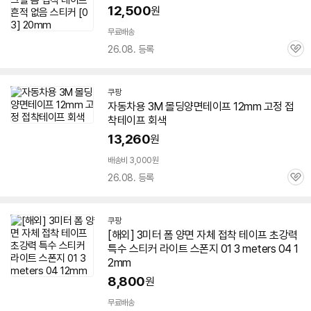
12,500
원
무료배송
26.08. 등록
관
심
쿠팡
자동차용
3M
몰딩
양면
테이프
12mm
고정 접
착
테이프
회색
13,260
원
배송비 3,000원
26.08. 등록
관
심
쿠팡
[해외] 3미터 폼
양면
자체 접착
테이프
초강력
특수 스티커 라이트 스폰지 01 3 meters 04
1
2mm
8,800
원
무료배송