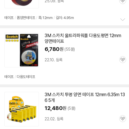
25.09. 등록
관
심
테이프
/
폼양면테이프
/
폭: 12mm
/
길이: 4.95m
정
보
3M
스카치 울트라파워풀 다용도평면
12mm
펼
양면
테이프
치
기
6,780
원
(55몰)
22.10. 등록
관
심
테이프
/
다용도
테이프
3M
스카치 투명
양면
테이프
12mm
6.35m 13
6 5개
12,480
원
(5몰)
22.02. 등록
관
심