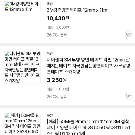
옥션
3M
강력
양면
테이프
12mm
x 11m
10,430
원
배송비 3,000원
26.08. 등록
관
심
옥션
더어센픽
3M
투명
양면
테이프
리필
12mm
잘
떼지는
테이프
자국안남는
양면
테이프
사무용
양
면
테이프
스카치양
3,250
원
배송비 3,000원
26.08. 등록
관
심
쿠팡
[해외] 50M/롤 8mm 10mm
12mm
3M
접착
테이프
양면
테이프
3528 5050 ws2811 Led
스트립 01
12mm
1개