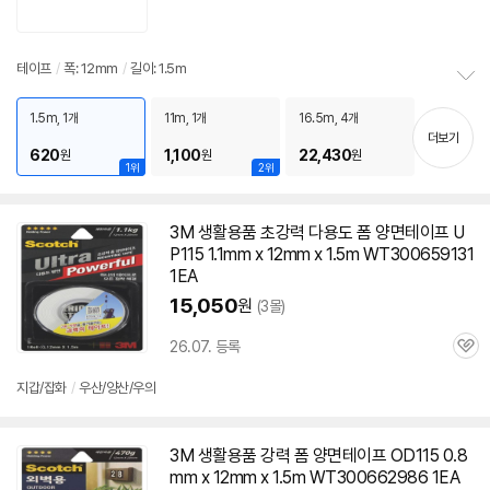
심
테이프
/
폭: 12mm
/
길이: 1.5m
정
보
1.5m, 1개
11m, 1개
16.5m, 4개
펼
더보기
620
1,100
22,430
원
원
원
치
1위
2위
기
3M
생활용품 초강력 다용도 폼
양면
테이프
U
P115 1.1mm x
12mm
x 1.5m WT300659131
1EA
15,050
원
(3몰)
26.07. 등록
관
심
지갑/잡화
/
우산/양산/우의
3M
생활용품 강력 폼
양면
테이프
OD115 0.8
mm x
12mm
x 1.5m WT300662986 1EA