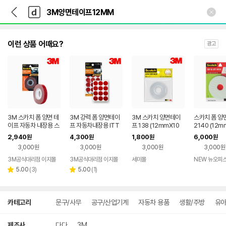
뒤
다
본문 바로가기
다
로
나
나
가
와
와
기
메
인
이런 상품 어때요?
광고
3M 스카치 폼 양면 테
3M 강력 폼 양면테이
3M 스카치 양면테이
스카치 폼 양
이프 자동차 내장용 스
프 자동차내장용 ITT
프 138 (12mmX10
2140 (12m
카 IT122 12mmX2
R20 12mmX2MX1.1
M)
2,940
4,300
1,800
6,000
원
원
원
원
MX1.1mm
mm
3,000원
3,000원
3,000원
3,000원
3M공식대리점 이지몰
3M공식대리점 이지몰
세미몰
NEW 뉴오피
리
리
5.00
(
3
)
5.00
(
1
)
별
별
뷰
뷰
점
점
수
수
상
카테고리
문구/사무
공구/산업기계
자동차 용품
생활/주방
유아
세
검
색
제조사
다다
3M