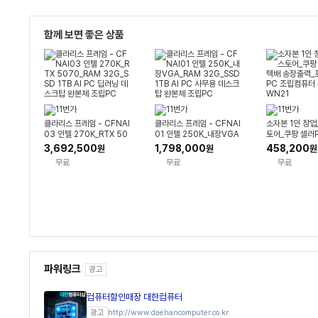
함께 보면 좋은 상품
클라리스 프레임 - CFNAI
클라리스 프레임 - CFNAI
소자본 1인 창
03 인텔 270K_RTX 50
01 인텔 250K_내장VGA
토어_쿠팡 셀러P
70_RAM 32G_SSD 1T
_RAM 32G_SSD 1TB AI
장출력_포스 시
3,692,500
1,798,000
458,200
원
원
원
B AI PC 딥러닝 데스크탑
PC 사무용 데스크탑 완본
립컴퓨터 완본체
무료
무료
무료
완본체 조립PC
체 조립PC
파워링크
광고
컴퓨터할인매장 대한컴퓨터
http://www.daehancomputer.co.kr
광고