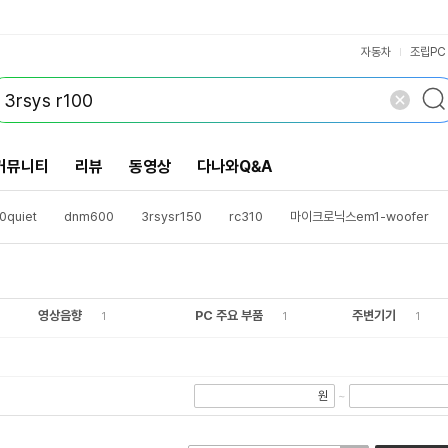
VS검색
개 담김
삭제
검색
닫기
자동차
조립PC
커뮤니티
리뷰
동영상
다나와Q&A
0quiet
dnm600
3rsysr150
rc310
마이크로닉스em1-woofer
이스
3rsysl600
coxg400마그넷
3rsysr500
3rsyss403quiet
sj210해머
영상음향
PC 주요 부품
주변기기
1
1
1
원
~