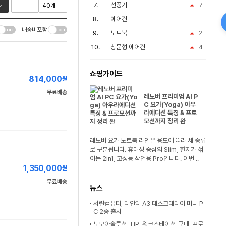
선풍기
7
에어컨
배송비포함
노트북
2
창문형 에어컨
4
쇼핑가이드
814,000
원
무료배송
레노버 프리미엄 AI P
C 요가(Yoga) 아우
라에디션 특징 & 프로
모션까지 정리 완
레노버 요가 노트북 라인은 용도에 따라 세 종류
로 구분됩니다. 휴대성 중심의 Slim, 힌지가 꺾
이는 2in1, 고성능 작업용 Pro입니다. 이번 ..
1,350,000
원
무료배송
뉴스
서린컴퓨터, 리안리 A3 데스크테리어 미니 P
C 2종 출시
노모아솔루션, HP 워크스테이션 구매 프로