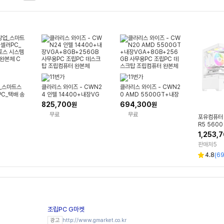
업_스마트스
클라리스 와이즈 - CWN2
클라리스 와이즈 - CWN2
C_택배 송
4 인텔 14400+내장VG
0 AMD 5500GT+내장
스템PC 조
A+8GB+256GB 사무용
VGA+8GB+256GB 사
825,700
694,300
원
원
 CWN21
PC 조립PC 데스크탑 조립
무용PC 조립PC 데스크탑
무료
무료
컴퓨터 완본체
조립컴퓨터 완본체
포유컴퓨터
R5 5600
1,253,
판매처
5
4.8
(
6
조립PC G마켓
http://www.gmarket.co.kr
광고