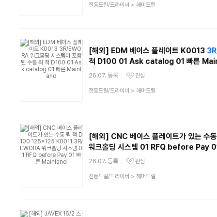
상
전동드릴/드라이버
>
해머드릴
품
분
류
[해외] EDM 베이스 플레이트 K0013
3R
척 D100 01 Ask catalog 01 빠른 Mai
26.07. 등록
관심
관심상품
상
전동드릴/드라이버
>
해머드릴
품
분
류
[해외] CNC 베이스 플레이트가 있는 수동 퀵
워크홀딩 시스템 01 RFQ before Pay 0
26.07. 등록
관심
관심상품
상
전동드릴/드라이버
>
해머드릴
품
분
류