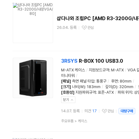
샵다나와 조립PC [AMD R3-3200G/내
26.04. 등록
관심
관심상품
3R
SYS
R-BOX 100 USB3.0
M-ATX 케이스
/
지원보드규격
:
M-ATX
/
VGA 
미니타워
/
[패널]
측면 패널 타입
:
통풍구
/
후면
:
80mm
/
[크기]
너비(W)
:
183mm
/
깊이(D)
:
320mm
/
[호환성]
지원파워규격
:
표준-ATX
/
파워 위치
:
상
닫기
14.07. 등록
의견
17
관심
대량구매
관심상품
상
주요부품
>
케이스
품
분
류