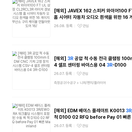
[해외] JAVEX 162 스피커 와이어100 F
홈 시어터 자동차 오디오 흰색을 위한 16 
26.08. 등록
관심
관심상품
[해외]
3R
공압 척 수동 전극 클램핑 100
4 셀프 센터링 바이스용 04
3R
-D100
26.07. 등록
관심
관심상품
상
측정공구/수공구
>
니퍼/펜치/플라이어
품
분
류
[해외] EDM 베이스 플레이트 K0013
3R
척 D100 02 RFQ before Pay 01 빠른
26.07. 등록
관심
관심상품