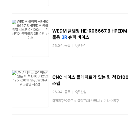
WEDM 클램핑 HE-R06667.B HPED
물용
3R
슈퍼 바이스
26.04. 등록
관심
관심상품
CNC 베이스 플레이트가 있는 퀵 척 D100 
스템
26.04. 등록
관심
관심상품
상
측정공구/수공구
>
클램프/피스/망치
>
기타 수공구
품
분
류