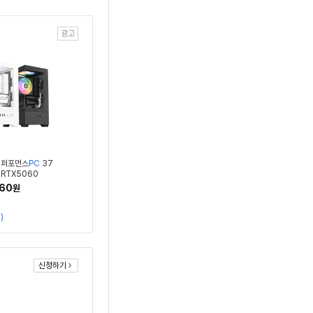
광고
 퍼포먼스
PC
37
 RTX5060
760
원
9
)
신청하기