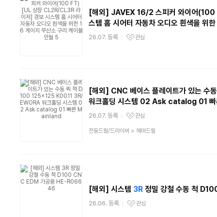
[해외] JAVEX 16/2 스피커 와이어(100 
스템 홈 시어터 자동차 오디오 흰색을 위한 
26.07. 등록
관심
관심상품
[해외] CNC 베이스 플레이트가 있는 수동 퀵
워크홀딩 시스템 02 Ask catalog 01 빠
26.07. 등록
관심
관심상품
상
전동드릴/드라이버
>
해머드릴
품
분
류
[해외] 시스템
3R
정밀 강철 수동 척 D100
26.06. 등록
관심
관심상품