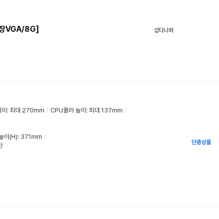
장VGA/8G]
샵다나와
길이
:
최대 270mm
/
CPU쿨러 높이
:
최대 137mm
/
높이(H)
:
371mm
/
단종상품
단