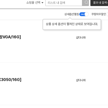
쇼핑몰 선택
결과 내 검색
상세옵션펼침
쿠팡와우할인
상품 상세 옵션이 펼쳐진 상태로 보여집니다.
장VGA/16G]
샵다나와
3050/16G]
샵다나와