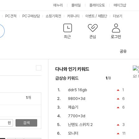
싫어요
좋아요
에누리
몰테일
플레이오토
메이크샵
PC견적
PC구매상담
쇼핑기획전
커뮤니티
이벤트
/
체험단
더보기
최근
관심
로그인
공유
관
련
다나와 인기 키워드
컨
텐
coxg400
급상승 키워드
1
/8
츠
ddr5 16gb
1
1
개
9800x3d
6
제습기
6
7700x3d
원
검색
닌텐도 스위치 2
3
모니터
11