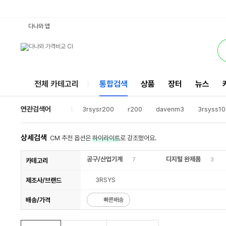
3rsys r100 : 다나와 통합검색
검색될 최소 가격 입력
검색될 최대 가격 입력
별점
리뷰수
서비스
다나와 앱
전체 카테고리
통합검색
상품
장터
뉴스
연관검색어
3rsysr200
r200
davenm3
3rsyss10
3rsysr10아트오브제01
디파이b40
3rsys케
잘만n3fm
1stplayer
3rsyss700
3rsy
상세검색
CM 추천 옵션은
하이라이트
로 강조했어요.
공구/산업기계
디지털 완제품
7
3
카테고리
3RSYS
제조사/브랜드
배송/가격
빠른배송