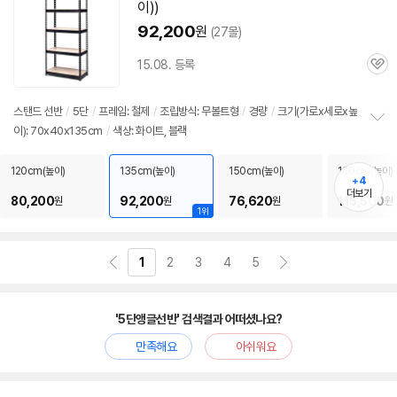
이))
92,200
원
(27몰)
15.08. 등록
관
심
스탠드
선반
/
5단
/
프레임: 철제
/
조립방식: 무볼트형
/
경량
/
크기(가로x세로x높
이): 70x40x135cm
/
색상: 화이트, 블랙
정
보
펼
120cm(높이)
135cm(높이)
150cm(높이)
160cm(높이)
+4
치
더보기
기
80,200
92,200
76,620
115,500
원
원
원
원
1위
1
2
3
4
5
'5단앵글선반' 검색결과 어떠셨나요?
만족해요
아쉬워요