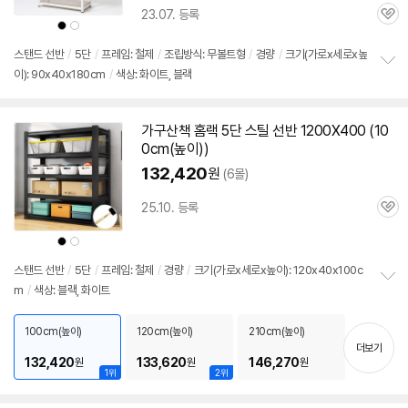
우
23.07. 등록
할
관
상
상
인
품
품
심
색
색
가
상
상
스탠드
선반
/
5단
/
프레임: 철제
/
조립방식: 무볼트형
/
경량
/
크기(가로x세로x높
이): 90x40x180cm
/
색상: 화이트, 블랙
정
보
펼
치
가구산책 홈랙
5단
스틸
선반
1200X400 (10
기
0cm(높이))
132,420
원
(6몰)
25.10. 등록
관
심
상
상
품
품
색
색
상
상
스탠드
선반
/
5단
/
프레임: 철제
/
경량
/
크기(가로x세로x높이): 120x40x100c
m
/
색상: 블랙, 화이트
정
보
펼
100cm(높이)
120cm(높이)
210cm(높이)
치
더보기
기
132,420
133,620
146,270
원
원
원
1위
2위