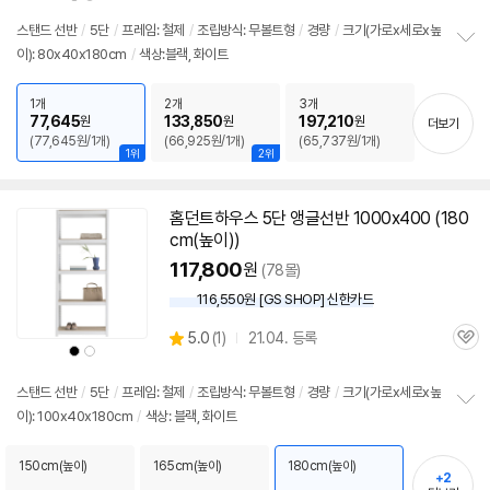
품
품
품
심
점
색
색
상
상
리
스탠드
선반
/
5단
/
프레임: 철제
/
조립방식: 무볼트형
/
경량
/
크기(가로x세로x높
뷰
이): 80x40x180cm
/
색상:블랙, 화이트
정
보
펼
1개
2개
3개
치
77,645
133,850
197,210
원
원
원
더보기
기
(77,645원/1개)
(66,925원/1개)
(65,737원/1개)
1위
2위
홈던트하우스
5단
앵글
선반
1000x400 (180
cm(높이))
117,800
원
(78몰)
116,550원 [GS SHOP] 신한카드
상
5.0
(
1)
21.04. 등록
관
별
상
상
품
품
품
심
점
색
색
상
상
리
스탠드
선반
/
5단
/
프레임: 철제
/
조립방식: 무볼트형
/
경량
/
크기(가로x세로x높
뷰
이): 100x40x180cm
/
색상: 블랙, 화이트
정
보
펼
150cm(높이)
165cm(높이)
180cm(높이)
+2
치