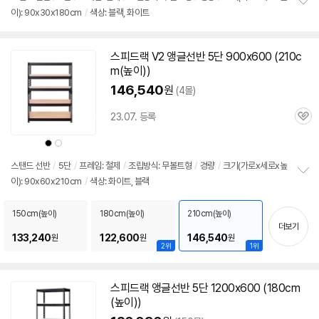
이): 90x30x180cm
/
색상: 블랙, 화이트
정
보
펼
치
스피드랙 V2
앵글
선반
5단
900x600 (210c
기
m(높이))
146,540
원
(4몰)
23.07. 등록
관
심
상
상
품
품
색
색
상
상
스탠드
선반
/
5단
/
프레임: 철제
/
조립방식: 무볼트형
/
경량
/
크기(가로x세로x높
이): 90x60x210cm
/
색상: 화이트, 블랙
정
보
펼
150cm(높이)
180cm(높이)
210cm(높이)
치
더보기
기
133,240
122,600
146,540
원
원
원
2위
1위
스피드랙
앵글
선반
5단
1200x600 (180cm
(높이))