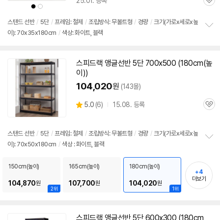
25.01. 등록
할
관
상
상
인
품
품
심
색
색
가
상
상
스탠드
선반
/
5단
/
프레임: 철제
/
조립방식: 무볼트형
/
경량
/
크기(가로x세로x높
이): 70x35x180cm
/
색상: 화이트, 블랙
정
보
펼
치
스피드랙
앵글
선반
5단
700x500 (180cm(높
기
이))
104,020
원
(143몰)
상
5.0
(
6)
15.08. 등록
관
별
품
심
점
리
스탠드
선반
/
5단
/
프레임: 철제
/
조립방식: 무볼트형
/
경량
/
크기(가로x세로x높
뷰
이): 70x50x180cm
/
색상 : 화이트, 블랙
정
보
펼
150cm(높이)
165cm(높이)
180cm(높이)
+4
치
더보기
기
104,870
107,700
104,020
원
원
원
2위
1위
스피드랙
앵글
선반
5단
600x300 (180cm