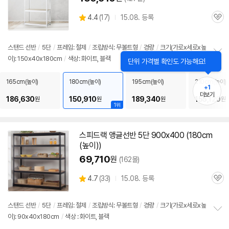
상
4.4
(
17)
15.08. 등록
관
별
품
심
점
리
스탠드
선반
/
5단
/
프레임: 철제
/
조립방식: 무볼트형
/
경량
/
크기(가로x세로x높
뷰
이): 150x40x180cm
/
색상: 화이트, 블랙
정
보
펼
165cm(높이)
180cm(높이)
195cm(높이)
210cm(높이)
+1
치
더보기
기
186,630
150,910
189,340
155,120
원
원
원
원
1위
스피드랙
앵글
선반
5단
900x400 (180cm
(높이))
69,710
원
(162몰)
상
4.7
(
33)
15.08. 등록
관
별
품
심
점
리
스탠드
선반
/
5단
/
프레임: 철제
/
조립방식: 무볼트형
/
경량
/
크기(가로x세로x높
뷰
이): 90x40x180cm
/
색상 : 화이트, 블랙
정
보