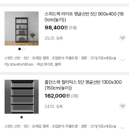
스피드랙 라이트
앵글
선반
5단
900x400 (18
0cm(높이))
98,400
원
(5몰)
25.01. 등록
관
심
상
상
품
품
색
색
상
상
스탠드
선반
/
5단
/
프레임: 철제
/
조립방식: 무볼트형
/
경량
/
크기(가로x세로x높
이): 90x40x180cm
/
색상: 화이트, 블랙
정
보
펼
치
폴던스랙 컬러믹스
5단
앵글
선반
1300x300
기
(150cm(높이))
162,000
원
(3몰)
24.10. 등록
관
심
상
품
색
상
스탠드
선반
/
5단
/
프레임: 철제
/
조립방식: 무볼트형
/
경량
/
크기(가로x세로x높