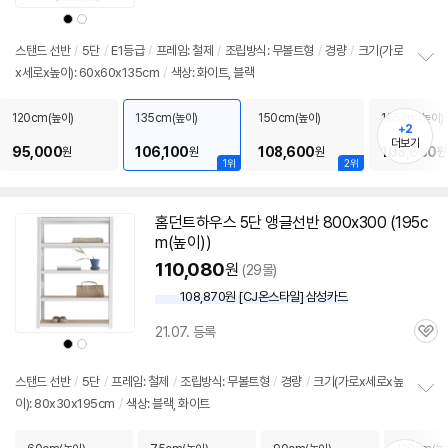
심
상
상
품
품
색
색
상
상
스탠드
선반
/
5단
/
E1등급
/
프레임: 철제
/
조립방식: 무볼트형
/
경량
/
크기(가로
x세로x높이): 60x60x135cm
/
색상: 화이트, 블랙
정
보
펼
120cm(높이)
135cm(높이)
150cm(높이)
165cm(높이)
+2
치
더보기
기
95,000
106,100
108,600
108,680
원
원
원
원
1위
2위
홈던트하우스
5단
앵글
선반
800x300 (195c
m(높이))
110,080
원
(29몰)
108,870원 [CJ온스타일] 삼성카드
21.07. 등록
관
상
상
품
품
심
색
색
상
상
스탠드
선반
/
5단
/
프레임: 철제
/
조립방식: 무볼트형
/
경량
/
크기(가로x세로x높
이): 80x30x195cm
/
색상: 블랙, 화이트
정
보
펼