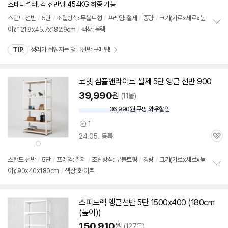
뷰
상
스테디셀러! 각 선반당 454KG 하중 가능
스탠드
선반
/
5단
/
조립방식: 무볼트형
/
프레임: 철제
/
중량
/
크기(가로x세로x높
이): 121.9x45.7x182.9cm
/
색상: 블랙
정
보
TIP
정리가 쉬워지는 앵글선반 구매팁!
펼
치
기
코멧 심플앤라이트 철제
5단
앵글
선반
900
39,990
원
(11몰)
36,990원 쿠팡 와우할인
와
우
1
상
할
24.05. 등록
품
인
관
상
의
가
심
품
색
견
상
스탠드
선반
/
5단
/
프레임: 철제
/
조립방식: 무볼트형
/
경량
/
크기(가로x세로x높
이): 90x40x180cm
/
색상: 화이트
정
보
펼
치
스피드랙
앵글
선반
5단
1500x400 (180cm
기
(높이))
150,910
원
(127몰)