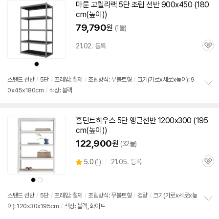
마룬 고릴라랙
5단
조립
선반
900x450 (180
cm(높이))
79,790
원
(1몰)
21.02. 등록
관
심
상
품
색
상
스탠드
선반
/
5단
/
프레임: 철제
/
조립방식: 무볼트형
/
크기(가로x세로x높이): 9
0x45x180cm
/
색상: 블랙
정
보
펼
치
홈던트하우스
5단
앵글
선반
1200x300 (195
기
cm(높이))
122,900
원
(32몰)
상
5.0
(
1)
21.05. 등록
관
별
품
심
점
상
상
리
품
품
색
색
뷰
상
상
스탠드
선반
/
5단
/
프레임: 철제
/
조립방식: 무볼트형
/
경량
/
크기(가로x세로x높
이): 120x30x195cm
/
색상: 블랙, 화이트
정
보