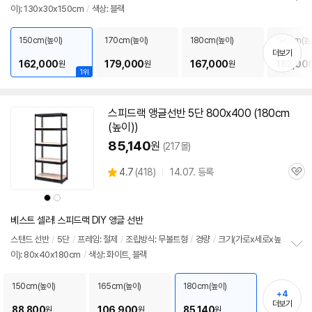
이): 130x30x150cm
/
색상: 블랙
정
보
펼
150cm(높이)
170cm(높이)
180cm(높이)
190cm(높
치
더보기
기
162,000
179,000
167,000
182,00
원
원
원
1위
스피드랙
앵글
선반
5단
800x400 (180cm
(높이))
85,140
원
(217몰)
상
4.7
(
418)
14.07. 등록
관
별
품
심
점
상
상
리
품
품
색
색
뷰
상
상
베스트 셀러! 스피드랙 DIY 앵글 선반
스탠드
선반
/
5단
/
프레임: 철제
/
조립방식: 무볼트형
/
경량
/
크기(가로x세로x높
이): 80x40x180cm
/
색상: 화이트, 블랙
정
보
펼
150cm(높이)
165cm(높이)
180cm(높이)
+4
치
더보기
기
88,800
106,900
85,140
원
원
원