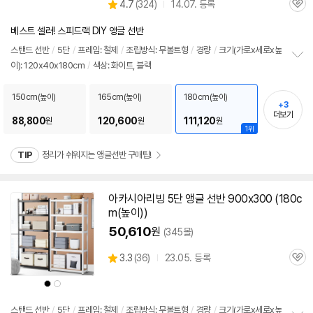
상
4.7
(
324)
14.07. 등록
품
관
별
의
품
심
점
견
베스트 셀러! 스피드랙 DIY 앵글 선반
리
뷰
스탠드
선반
/
5단
/
프레임: 철제
/
조립방식: 무볼트형
/
경량
/
크기(가로x세로x높
이): 120x40x180cm
/
색상: 화이트, 블랙
정
보
펼
150cm(높이)
165cm(높이)
180cm(높이)
+3
치
더보기
기
88,800
120,600
111,120
원
원
원
1위
TIP
정리가 쉬워지는 앵글선반 구매팁!
아카시아리빙
5단
앵글
선반
900x300 (180c
m(높이))
50,610
원
(345몰)
상
3.3
(
36)
23.05. 등록
관
별
품
심
점
상
상
리
품
품
색
색
뷰
상
상
스탠드
선반
/
5단
/
프레임: 철제
/
조립방식: 무볼트형
/
경량
/
크기(가로x세로x높