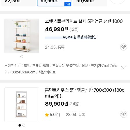
기
82,130
96,990
90,680
원
원
원
1위
코멧 심플앤라이트 철제
5단
앵글
선반
1000
46,990
원
(12몰)
41,990원 쿠팡 와우할인
와
우
24.05. 등록
할
관
인
심
상
가
품
색
상
스탠드
선반
/
5단
/
프레임: 철제
/
조립방식: 무볼트형
/
경량
/
크기(가로x세로x높
이): 100x40x180cm
/
색상: 화이트
정
보
펼
치
홈던트하우스
5단
앵글
선반
700x300 (180c
기
m(높이))
89,900
원
(34몰)
상
5.0
(
1)
23.04. 등록
관
별
품
심
점
상
상
리
품
품