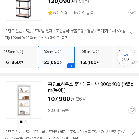
120,090
원
(150몰)
상
5.0
(
23)
15.08. 등록
관
별
품
심
점
리
스탠드
선반
/
5단
/
프레임: 철제
/
조립방식: 무볼트형
/
경량
/
크기(가로x세로x높
뷰
이): 120x60x180cm
/
색상 : 화이트, 블랙
정
보
펼
165cm(높이)
180cm(높이)
195cm(높이)
210cm(높이)
+1
치
더보기
기
161,850
120,090
165,100
145,010
원
원
원
원
1위
세부정보 열기/접기
홈던트하우스
5단
앵글
선반
900x400 (165c
m(높이))
107,900
원
(26몰)
23.08. 등록
관
심
상
상
품
품
색
색
상
상
스탠드
선반
/
5단
/
E1등급
/
프레임: 철제
/
조립방식: 무볼트형
/
경량
/
크기(가로
x세로x높이): 90x40x165cm
/
색상: 화이트, 블랙