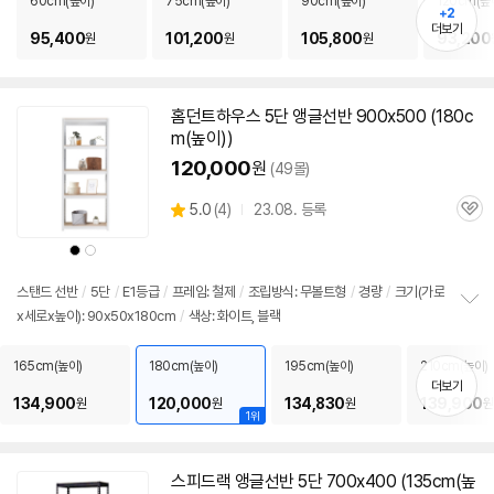
60cm(높이)
75cm(높이)
90cm(높이)
120cm(높
+2
치
더보기
기
95,400
101,200
105,800
93,200
원
원
원
홈던트하우스
5단
앵글
선반
900x500 (180c
m(높이))
120,000
원
(49몰)
상
5.0
(
4)
23.08. 등록
관
별
품
심
점
상
상
리
품
품
색
색
뷰
상
상
스탠드
선반
/
5단
/
E1등급
/
프레임: 철제
/
조립방식: 무볼트형
/
경량
/
크기(가로
x세로x높이): 90x50x180cm
/
색상: 화이트, 블랙
정
보
펼
165cm(높이)
180cm(높이)
195cm(높이)
210cm(높이)
치
더보기
기
134,900
120,000
134,830
139,900
원
원
원
원
1위
스피드랙
앵글
선반
5단
700x400 (135cm(높