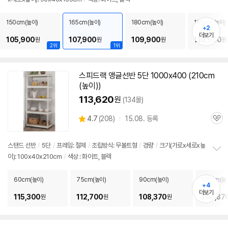
정
보
펼
150cm(높이)
165cm(높이)
180cm(높이)
195cm(높이)
+2
치
더보기
기
105,900
107,900
109,900
110,900
원
원
원
원
2위
1위
스피드랙
앵글
선반
5단
1000x400 (210cm
(높이))
113,620
원
(134몰)
상
4.7
(
208)
15.08. 등록
관
별
품
심
점
리
스탠드
선반
/
5단
/
프레임: 철제
/
조립방식: 무볼트형
/
경량
/
크기(가로x세로x높
뷰
이): 100x40x210cm
/
색상 : 화이트, 블랙
정
보
펼
60cm(높이)
75cm(높이)
90cm(높이)
120cm(높
+4
치
더보기
기
115,300
112,700
108,370
106,87
원
원
원