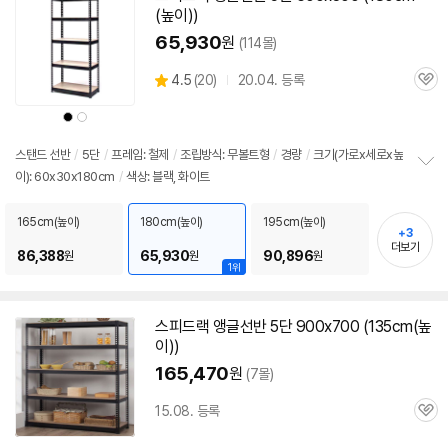
(높이))
65,930
원
(114몰)
상
4.5
(
20)
20.04. 등록
관
별
품
심
점
상
상
리
품
품
색
색
뷰
상
상
스탠드
선반
/
5단
/
프레임: 철제
/
조립방식: 무볼트형
/
경량
/
크기(가로x세로x높
이): 60x30x180cm
/
색상: 블랙, 화이트
정
보
펼
165cm(높이)
180cm(높이)
195cm(높이)
+3
치
더보기
기
86,388
65,930
90,896
원
원
원
1위
스피드랙
앵글
선반
5단
900x700 (135cm(높
이))
165,470
원
(7몰)
15.08. 등록
관
심