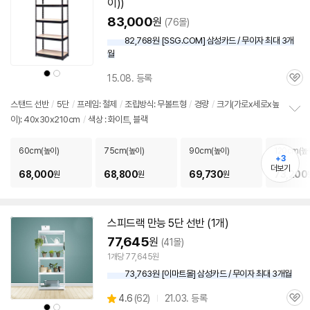
이))
83,000
원
(76몰)
82,768원 [SSG.COM] 삼성카드 / 무이자 최대 3개
월
상
상
15.08. 등록
품
품
관
색
색
상
상
심
스탠드
선반
/
5단
/
프레임: 철제
/
조립방식: 무볼트형
/
경량
/
크기(가로x세로x높
이): 40x30x210cm
/
색상 : 화이트, 블랙
정
보
펼
60cm(높이)
75cm(높이)
90cm(높이)
120cm(높
+3
치
더보기
기
68,000
68,800
69,730
73,200
원
원
원
스피드랙 만능
5단
선반
(1개)
77,645
원
(41몰)
1개당 77,645원
73,763원 [이마트몰] 삼성카드 / 무이자 최대 3개월
상
4.6
(
62)
21.03. 등록
관
별
상
상