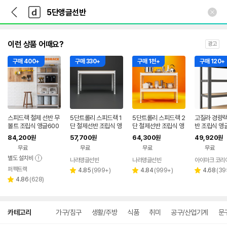
뒤
다
본문 바로가기
다
로
나
나
가
와
와
기
메
인
이런 상품 어때요?
광고
구매 400+
구매 330+
구매 1천+
구매 120+
스피드랙 철제 선반 무
5단트롤리 스피드랙 1
5단트롤리 스피드랙 2
고질라 경량랙
볼트 조립식 앵글600
단 철제선반 조립식 앵
단 철제선반 조립식 앵
반 조립식 앵글
300900 5단
글
글
단, 80x40x
84,200
57,700
64,300
49,920
원
원
원
원
검정
무료
무료
무료
무료
별도 설치비
나라앵글선반
나라앵글선반
아이마크 코리
네이버
네이버
퍼펙트랙
리
페이
리
페이
리
4.85
(
999+
)
4.84
(
999+
)
4.68
(
39
별
별
별
리
뷰
뷰
뷰
4.86
(
628
)
별
점
점
점
뷰
수
수
수
점
수
상
카테고리
가구/침구
생활/주방
식품
취미
공구/산업기계
문
세
검