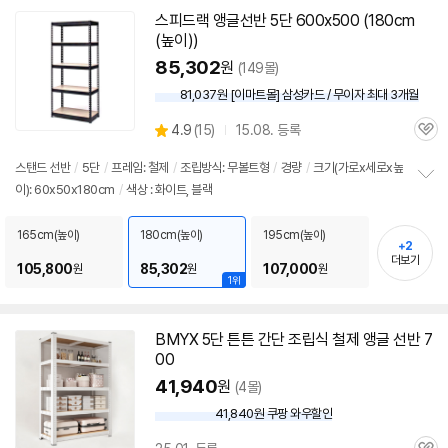
스피드랙
앵글
선반
5단
600x500 (180cm
(높이))
85,302
원
(149몰)
81,037원 [이마트몰] 삼성카드 / 무이자 최대 3개월
상
4.9
(
15)
15.08. 등록
관
별
품
심
점
스탠드
선반
/
5단
/
프레임: 철제
/
조립방식: 무볼트형
/
경량
/
크기(가로x세로x높
리
이): 60x50x180cm
/
색상 : 화이트, 블랙
정
뷰
보
펼
165cm(높이)
180cm(높이)
195cm(높이)
+2
치
더보기
기
105,800
85,302
107,000
원
원
원
1위
BMYX
5단
튼튼 간단 조립식 철제
앵글
선반
7
00
41,940
원
(4몰)
41,840원 쿠팡 와우할인
와
우