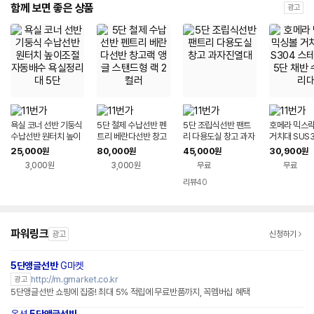
함께 보면 좋은 상품
광고
욕실 코너 선반 기둥식
5단 철제 수납선반 펜
5단 조립식선반 팬트
호메라 믹스락
수납선반 원터치 높이
트리 베란다선반 창고
리 다용도실 창고 과자
거치대 SUS
조절 자동배수 욕실정
랙 앵글 스탠드형 랙 2
진열대
인리스 5단 
25,000
80,000
45,000
30,900
원
원
원
원
리대 5단
컬러
정리대
3,000원
3,000원
무료
무료
리뷰
40
파워링크
광고
신청하기
5단앵글선반
G마켓
http://m.gmarket.co.kr
광고
5단앵글선반 쇼핑에 집중! 최대 5% 적립에 무료반품까지, 꼭멤버십 혜택