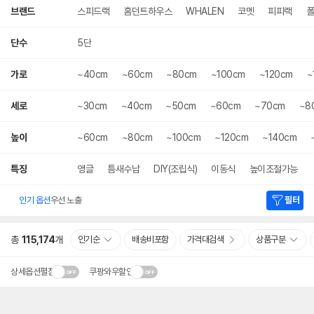
색
브랜드
스피드랙
홈던트하우스
WHALEN
코멧
피피랙
폴
단수
5단
가로
~40cm
~60cm
~80cm
~100cm
~120cm
~
세로
~30cm
~40cm
~50cm
~60cm
~70cm
~8
높이
~60cm
~80cm
~100cm
~120cm
~140cm
특징
앵글
틈새수납
DIY(조립식)
이동식
높이조절가능
인기 옵션
우선 노출
필터
총
115,174
개
인기순
배송비포함
가격대검색
상품구분
상세옵션펼침
쿠팡와우할인