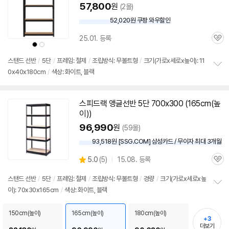
57,800
원
(2몰)
52,020원 쿠팡 와우할인
와
우
25.01. 등록
할
관
상
상
인
품
품
심
색
색
가
상
상
스탠드
선반
/
5단
/
프레임: 철제
/
조립방식: 무볼트형
/
크기(가로x세로x높이): 11
0x40x180cm
/
색상: 화이트, 블랙
정
보
펼
치
스피드랙
앵글
선반
5단
700x300 (165cm(높
기
이))
96,990
원
(59몰)
93,518원 [SSG.COM] 삼성카드 / 무이자 최대 3개월
상
5.0
(
5)
15.08. 등록
관
별
품
심
점
스탠드
선반
/
5단
/
프레임: 철제
/
조립방식: 무볼트형
/
경량
/
크기(가로x세로x높
리
이): 70x30x165cm
/
색상: 화이트, 블랙
정
뷰
보
펼
150cm(높이)
165cm(높이)
180cm(높이)
+3
치
더보기