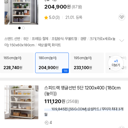
204,900
원
(87몰)
상
5.0
(
3)
21.01. 등록
관
별
품
심
점
상
상
리
품
품
색
색
뷰
상
상
스탠드
선반
/
5단
/
프레임: 철제
/
조립방식: 무볼트형
/
경량
/
크기(가로x세로x높
이): 150x60x180cm
/
색상:블랙, 화이트
정
보
펼
165cm(높이)
180cm(높이)
195cm(높이)
210cm(높이)
+1
치
더보기
기
228,740
204,900
233,100
215,370
원
원
원
원
1위
스피드랙
앵글
선반
5단
1200x400 (180cm
(높이))
111,120
원
(256몰)
109,845원 [SSG.COM] 삼성카드 / 무이자 최대 3개
월
4
상