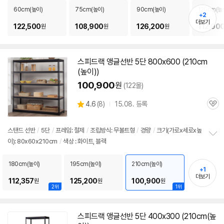
펼
60cm(높이)
75cm(높이)
90cm(높이)
120cm(높
+2
치
더보기
기
122,500
108,900
126,200
112,90
원
원
원
스피드랙
앵글
선반
5단
800x600 (210cm
(높이))
100,900
원
(122몰)
상
4.6
(
8)
15.08. 등록
관
별
품
심
점
리
스탠드
선반
/
5단
/
프레임: 철제
/
조립방식: 무볼트형
/
경량
/
크기(가로x세로x높
뷰
이): 80x60x210cm
/
색상 : 화이트, 블랙
정
보
펼
180cm(높이)
195cm(높이)
210cm(높이)
+1
치
더보기
기
112,357
125,200
100,900
원
원
원
2위
1위
스피드랙
앵글
선반
5단
400x300 (210cm(높