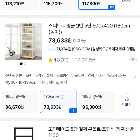
더보기
기
113,210
115,700
117,800
원
원
원
1위
스피드랙
앵글
선반
5단
600x400 (180cm
(높이))
73,633
원
(209몰)
71,074원 [SSG.COM] 삼성카드 / 무이자 최대 3개월
상
4.8
(
319)
14.07. 등록
관
별
상
상
품
품
품
심
점
색
색
상
상
리
스탠드
선반
/
5단
/
프레임: 철제
/
조립방식: 무볼트형
/
경량
/
크기(가로x세로x높
뷰
이): 60x40x180cm
/
색상 : 화이트, 블랙
정
보
펼
165cm(높이)
180cm(높이)
195cm(높이)
+2
치
더보기
기
86,670
73,633
96,300
원
원
원
1위
조인메이드
5단
철제 무볼트 조립식
앵글
선반
1100