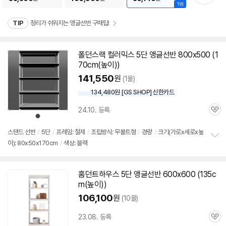
1위
TIP
정리가 쉬워지는 앵글선반 구매팁!
폴던스랙 컬러믹스
5단
앵글
선반
800x500 (1
70cm(높이))
141,550
원
(1몰)
134,480원 [GS SHOP] 신한카드
24.10. 등록
관
상
품
심
색
상
스탠드
선반
/
5단
/
프레임: 철제
/
조립방식: 무볼트형
/
경량
/
크기(가로x세로x높
이): 80x50x170cm
/
색상: 블랙
정
보
펼
치
홈던트하우스
5단
앵글
선반
600x600 (135c
기
m(높이))
106,100
원
(10몰)
23.08. 등록
관