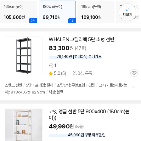
펼
165cm(높이)
180cm(높이)
195cm(높이)
210cm(높이)
+1
치
더보기
기
105,600
69,710
109,100
111,000
원
원
원
원
2위
1위
WHALEN 고릴라랙
5단
소형
선반
83,300
원
(47몰)
79,140원 [롯데ON] 롯데카드
1
상
상
5.0
(
5)
21.04. 등록
품
관
별
의
품
심
점
견
스탠드
선반
/
5단
/
프레임: 철제
/
조립방식: 무볼트형
/
경량
/
크기(가로x세로x높
리
이): 81.8x40.7x182.9cm
/
색상: 블랙
정
뷰
보
펼
치
코멧
앵글
선반
5단
900x400 (180cm(높
기
이))
49,990
원
(8몰)
45,990원 쿠팡 와우할인
와