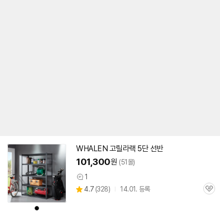
WHALEN 고릴라랙
5단
선반
101,300
원
(51몰)
1
상
상
4.7
(
328)
14.01. 등록
품
관
별
의
품
심
점
견
상
리
품
색