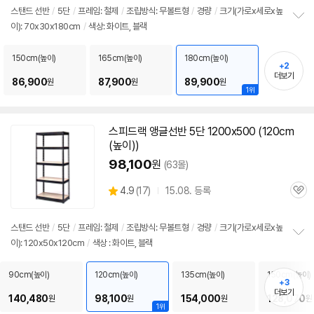
색
색
뷰
상
상
스탠드
선반
/
5단
/
프레임: 철제
/
조립방식: 무볼트형
/
경량
/
크기(가로x세로x높
이): 70x30x180cm
/
색상: 화이트, 블랙
정
보
펼
150cm(높이)
165cm(높이)
180cm(높이)
+2
치
더보기
기
86,900
87,900
89,900
원
원
원
1위
스피드랙
앵글
선반
5단
1200x500 (120cm
(높이))
98,100
원
(63몰)
상
4.9
(
17)
15.08. 등록
관
별
품
심
점
리
스탠드
선반
/
5단
/
프레임: 철제
/
조립방식: 무볼트형
/
경량
/
크기(가로x세로x높
뷰
이): 120x50x120cm
/
색상 : 화이트, 블랙
정
보
펼
90cm(높이)
120cm(높이)
135cm(높이)
150cm(높이)
+3
치
더보기
기
140,480
98,100
154,000
128,070
원
원
원
원
1위