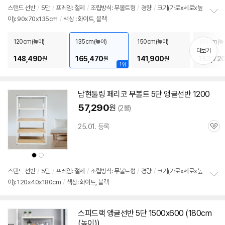
스탠드
선반
/
5단
/
프레임: 철제
/
조립방식: 무볼트형
/
경량
/
크기(가로x세로x높
이): 90x70x135cm
/
색상 : 화이트, 블랙
정
보
펼
120cm(높이)
135cm(높이)
150cm(높이)
165cm(높
치
더보기
기
148,490
165,470
141,900
153,72
원
원
원
1위
남현툴링 페리코 무볼트
5단
앵글
선반
1200
57,290
원
(2몰)
25.01. 등록
관
심
상
상
품
품
색
색
상
상
스탠드
선반
/
5단
/
프레임: 철제
/
조립방식: 무볼트형
/
경량
/
크기(가로x세로x높
이): 120x40x180cm
/
색상: 화이트, 블랙
정
보
펼
치
스피드랙
앵글
선반
5단
1500x600 (180cm
기
(높이))