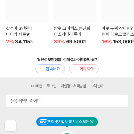
갓성비 3만원대
방수 고어텍스 등산화
바로 누워 잔다면?
나이키 세트★
디스커버리 특가!
템퍼 에르고 플러스
2%
34,115
39%
69,500
16%
153,000
원
원
'5단점보받침틀' 검색결과 어떠셨나요?
만족해요
아쉬워요
PC버전
로그인
개인정보처리방침
고객센터
(주) 커넥트웨이브
인터넷 가입 비교 서비스 오픈
NEW
닫기
이
전