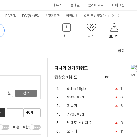
싫어요
좋아요
에누리
몰테일
플레이오토
메이크샵
PC견적
PC구매상담
쇼핑기획전
커뮤니티
이벤트
/
체험단
더보기
최근
관심
로그인
공유
관
련
다나와 인기 키워드
컨
텐
급상승 키워드
1
/8
츠
ddr5 16gb
1
원
검색
9800x3d
6
제습기
6
7700x3d
닌텐도 스위치 2
3
배송비포함
모니터
11