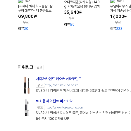
오디코디앤(파우치형) 140
[리체나 역대 최다용량] 샴
부엉이하우스 
g 새치/백모용 뽕나무 염색
푸형 3분염색제 본품으로
자극 저손상 톤
약 4박스 (28회 분)
35,640
원
만!! 10박스+10박스(무료
프 새치 흰머리
69,800
17,000
원
원
무료
체험 1박스 포함)
추천
무료
무료
리뷰
55
리뷰
20
리뷰
223
파워링크
광고
네이처카인드 헤어커버타투틴트
http://naturekind.co.kr
광고
SNS대란! 강력한 착색 커버효과! 새치를 5초만에 쉽고 간편하게 완벽커
토소웅 헤어틴트 마스카라
http://www.tosowoong.com
광고
SNS인기! 뛰어난 지속력은 물론, 묻어남 없는 5초 간편 헤어틴트 커버 
불만족시 100%환불 보장