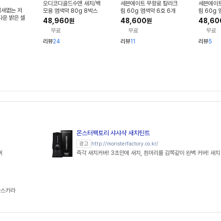
오디코디골드수앤 새치/백
세븐에이트 무향료 칼라크
세븐에이트
냄새없는 저
모용 염색약 80g 8박스
림 60g 염색약 6호 6개
림 60g 
다운 밝은 셀
[뽕나무 염색약]
48,960
48,600
48,60
원
원
 순한 염색약
무료
무료
무료
리뷰
24
리뷰
11
리뷰
5
몬스터팩토리 샤샤샥 새치틴트
http://monsterfactory.co.kr/
광고
버
즉각 새치커버! 3초만에 새치, 흰머리를 감쪽같이 완벽 커버! 새치 
마스카라