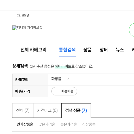
5초새치커버틴트 : 다나와 통합검색
검색될 최소 가격 입력
검색될 최대 가격 입력
서비스
다나와 앱
전체 카테고리
통합검색
상품
장터
뉴스
상세검색
CM 추천 옵션은
하이라이트
로 강조했어요.
화장품
7
카테고리
배송/가격
빠른배송
전체
(7)
가격비교
(0)
검색 상품
(7)
인기상품순
낮은가격순
높은가격순
신상품순