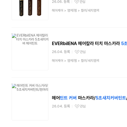
26.06. 등록
관심
관심상품
상
헤어케어
>
염색/펌
>
컬러/새치염색
품
분
류
EVERbilENA 헤어칼라 터치 마스카라
5
26.04. 등록
관심
관심상품
상
헤어케어
>
염색/펌
>
컬러/새치염색
품
분
류
헤어
틴트
커버
마스카라/
5
초새치
커버
틴트
26.04. 등록
관심
관심상품