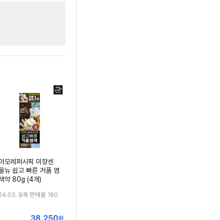
아모레퍼시픽 미쟝센
올뉴 쉽고 빠른 거품 염
색약 80g (4개)
판매몰
24.03. 등록
180
38,250
최
원