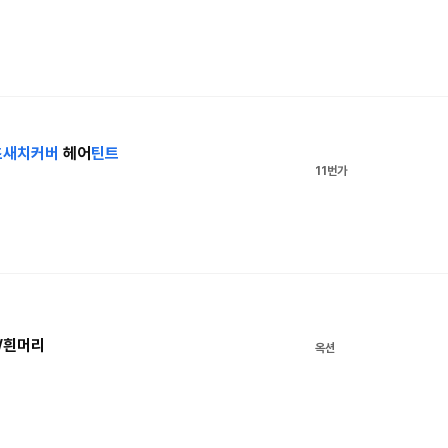
초새치
커버
헤어
틴트
11번가
/흰머리
옥션