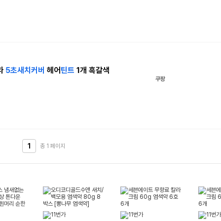
라
5
초새치
커버
헤어
틴트
1개 흑갈색
쿠팡
1
총 1
페이지