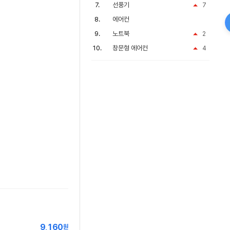
선풍기
7
에어컨
노트북
2
창문형 에어컨
4
9,160
원