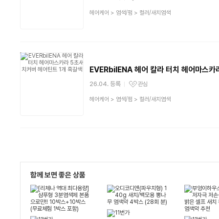
관심상품
상
헤어케어
>
염색/펌
>
컬러/새치염색
품
분
류
EVERbilENA 헤어 칼라 터치 헤어마스카
26.04. 등록
관심
관심상품
상
헤어케어
>
염색/펌
>
컬러/새치염색
품
분
류
함께 보면 좋은 상품