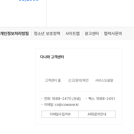
저
가
개인정보처리방침
청소년 보호정책
사이트맵
광고센터
협력사문의
다나와 고객센터
고객센터 홈
신고/문의/제안
서비스도움말
전화: 1688-2470 (유료)
팩스: 1688-2451
이메일: cs@cowave.kr
이메일수집거부
ARS문의안내