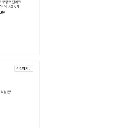
 무향료 칼라크
염색약 7호 6개
0
원
신청하기
걱정 끝!