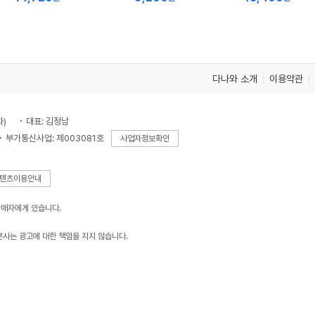
저
저
저
가
가
가
다나와 소개
이용약관
차)
대표: 김정남
부가통신사업: 제003081호
사업자정보확인
텐츠이용안내
판매자에게 있습니다.
본사는 광고에 대한 책임을 지지 않습니다.