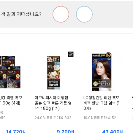
색 결과 어떠셨나요?
건강 리엔 흑모
아모레퍼시픽 미쟝센
LG생활건강 리엔 흑모
 90g (4개)
올뉴 쉽고 빠른 거품 염
비책 한방 크림 염색 (1
색약 80g (1개)
0개)
등록
판매몰
판매몰
050
24.03. 등록
832
19.01. 등록
52
14,720
9,200
43,400
최
최
최
원
원
원