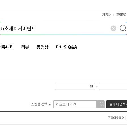
VS검색
개 담김
삭제
검색
자동차
조립PC
커뮤니티
리뷰
동영상
다나와Q&A
원
~
쇼핑몰 선택
결과 내 검색
쿠팡와우할인