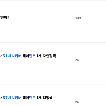
/흰머리
G마켓
라
5
초새치
커버
헤어
틴트
1개 자연갈색
쿠팡
라
5
초새치
커버
헤어
틴트
1개 검정색
쿠팡