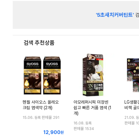
'5초새치커버틴트'
검
검색 추천상품
헨켈 사이오스 올레오
아모레퍼시픽 미쟝센
LG생활
크림 염색약 (2개)
쉽고 빠른 거품 염색 (1
비책 골드
개)
판매몰
15.06. 등록
291
21.09. 
판매몰
16.08. 등록
1
판매몰
1534
12,900
최
원
저