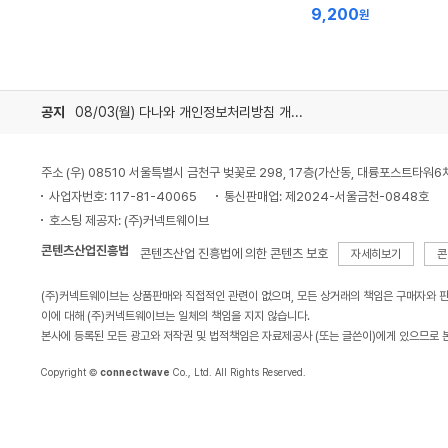
9,200
최
원
가
저
가
공지
08/03(월) 다나와 개인정보처리방침 개정 안내
주소 (우) 08510 서울특별시 금천구 벚꽃로 298, 17층(가산동, 대륭포스트타워6
사업자번호: 117-81-40065
통신판매업: 제2024-서울금천-0848호
호스팅 제공자: (주)커넥트웨이브
콘텐츠산업진흥법
콘텐츠산업 진흥법에 의한 콘텐츠 보호
자세히보기
콘
(주)커넥트웨이브는 상품판매와 직접적인 관련이 없으며, 모든 상거래의 책임은 구매자와 
이에 대해 (주)커넥트웨이브는 일체의 책임을 지지 않습니다.
본사에 등록된 모든 광고와 저작권 및 법적책임은 자료제공사 (또는 글쓴이)에게 있으므로 
Copyright ©
connectwave
Co., Ltd. All Rights Reserved.