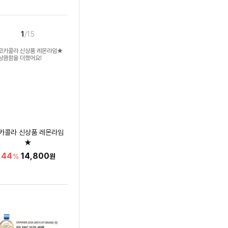
1
/15
카콜라 신상품 레몬라임
★
상큼함을 더했어요!
44
14,800
%
원