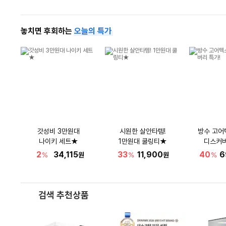
놓치면 후회하는
오늘의 특가
갓성비 3만원대
시원한 살안타템!
방수 고어
나이키 세트★
1만원대 쿨링티★
디스커버
2
34,115
33
11,900
40
6
%
원
%
원
%
검색 추천상품