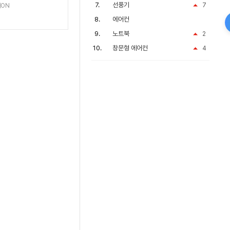
16GB/ Nvme 256GB
선풍기
7
ON
HMC
에어컨
노트북
2
창문형 에어컨
4