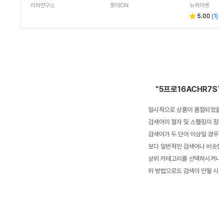
40T 16인치 리퍼 노트북
5-16GB/ Nvme 2TB ) H
프로 NT75
리퍼연구소
롯데ON
뉴퍼마켓
MC
5.00
(
1
)
"5프로16ACHR7
일시적으로 상품이 품절되었을
검색어의 철자 및 스펠링이 정
검색어가 두 단어 이상일 경우
보다 일반적인 검색어나 비슷한
상위 카테고리를 선택하시거나,
위 방법으로도 검색이 안될 시