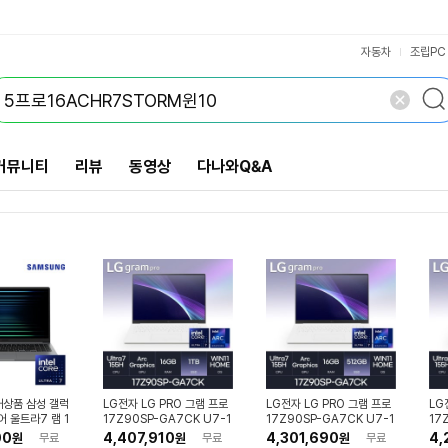
VS검색
개 담김
삭제
검색
자동차
조립PC
커뮤니티
리뷰
동영상
다나와Q&A
상품 삼성 갤럭
LG전자 LG PRO 그램 프로
LG전자 LG PRO 그램 프로
LG
어 울트라7 램 1
17Z90SP-GA7CK U7-1
17Z90SP-GA7CK U7-1
17
12G 윈도우11
55H WQXGA Win11 ( D
55H WQXGA Win11 ( D
55
00
4,407,910
4,301,690
4,
원
무료
원
무료
원
무료