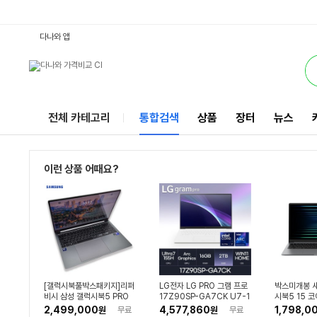
5프로16ACHR7STORM윈10 : 다나와 통합검색
별점
리뷰수
서비스
다나와 앱
전체 카테고리
통합검색
상품
장터
뉴스
이런 상품 어때요?
[갤럭시북풀박스패키지]리퍼
LG전자 LG PRO 그램 프로
박스미개봉 새
비시 삼성 갤럭시북5 PRO
17Z90SP-GA7CK U7-1
시북5 15 코
Ultra7 RAM 32GB Arc 1
55H WQXGA Win11 ( D
6G SSD 5
2,499,000
4,577,860
1,798,0
원
무료
원
무료