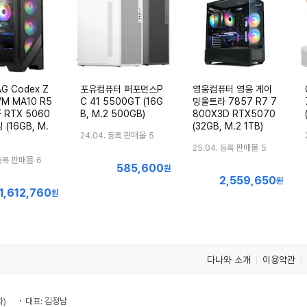
G Codex Z
포유컴퓨터 퍼포먼스P
영웅컴퓨터 영웅 게이
VM MA10 R5
C 41 5500GT (16G
밍울트라 7857 R7 7
F RTX 5060
B, M.2 500GB)
800X3D RTX5070
 (16GB, M.
(32GB, M.2 1TB)
판매몰
24.04. 등록
5
판매몰
25.04. 등록
5
판매몰
등록
6
585,600
최
원
2,559,650
최
저
원
1,612,760
최
원
저
가
저
가
가
다나와 소개
이용약관
차)
대표: 김정남