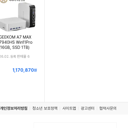
GEEKOM A7 MAX
7940HS Win11Pro
(16GB, SSD 1TB)
판매몰
26.02. 등록
6
1,170,870
최
원
저
가
개인정보처리방침
청소년 보호정책
사이트맵
광고센터
협력사문의