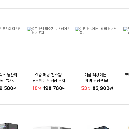
텍스 등산화
요즘 러닝 필수템!
여름 러닝에는~
코
리 특가!
노스페이스 러닝 조끼
테바 러닝샌들!
9,500
18
198,780
53
83,900
원
%
원
%
원