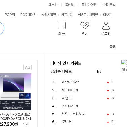
에누리
몰테일
플레이오토
메이크샵
PC견적
PC구매상담
쇼핑기획전
커뮤니티
이벤트
/
체험단
더보기
최근
관심
로그인
공유
관
련
다나와 인기 키워드
컨
텐
급상승 키워드
1
/8
츠
ddr5 16gb
1
9800x3d
6
제습기
6
7700x3d
닌텐도 스위치 2
3
전자 LG PRO 그램 프로
Z90SP-GA7CK U7-1
모니터
11
H WQXGA Win11 ( D
227,290
원
무료