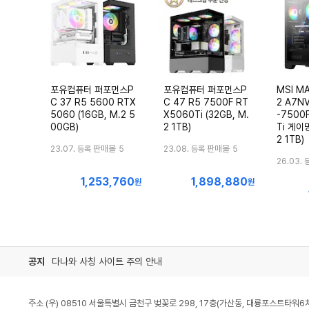
포유컴퓨터 퍼포먼스P
포유컴퓨터 퍼포먼스P
MSI MA
C 37 R5 5600 RTX
C 47 R5 7500F RT
2 A7N
5060 (16GB, M.2 5
X5060Ti (32GB, M.
-7500
00GB)
2 1TB)
Ti 게이밍
2 1TB)
판매몰
판매몰
23.07. 등록
5
23.08. 등록
5
26.03. 
1,253,760
1,898,880
최
최
원
원
저
저
가
가
공지
다나와 사칭 사이트 주의 안내
주소 (우) 08510 서울특별시 금천구 벚꽃로 298, 17층(가산동, 대륭포스트타워6