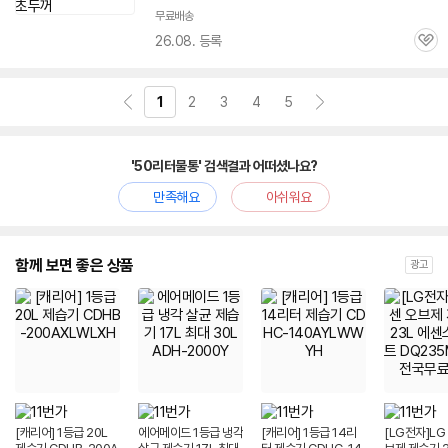
무료배송
26.08. 등록
관
심
1
2
3
4
5
'50리터물통' 검색결과 어떠셨나요?
만족해요
아쉬워요
함께 보면 좋은 상품
광고
[캐리어] 1등급 20L
에어메이드 1등급 냉각
[캐리어] 1등급 14리
[LG전자]LG