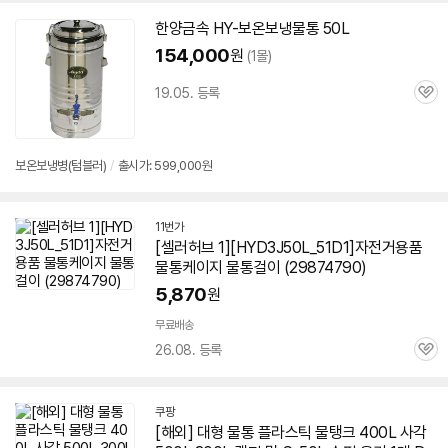
펼
치
한양금속 HY-보온보냉
물통
50L
기
154,000
원
(1몰)
19.05. 등록
관
심
보온보냉병(텀블러)
/
출시가: 599,000원
11번가
[셀러허브 1][HYD3J50L_51D1]자전거용품
물통
케이지
물통
걸이 (29874790)
5,870
원
무료배송
26.08. 등록
관
심
쿠팡
[해외] 대형
물통
플라스틱 물탱크 400L 사각