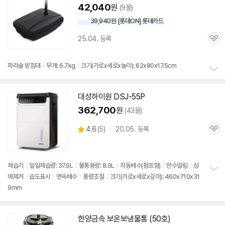
42,040
원
(9몰)
39,940원 [롯데ON] 롯데카드
25.04. 등록
관
심
파라솔 받침대
/
무게: 6.7kg
/
크기(가로x세로x높이): 62x80x17.5cm
정
보
대성하이원 DSJ-55P
펼
치
362,700
원
(43몰)
기
상
4.6
(
5)
20.05. 등록
관
별
품
심
점
리
뷰
제습기
/
일일제습량: 37.9L
/
물통
용량: 8.0L
/
자동배수(펌프형)
/
만수알림
/
성
에제거
/
습도표시
/
연속배수
/
풍량조절
/
크기(가로x세로x깊이): 460x710x31
정
9mm
보
펼
치
기
한양금속 보온보냉
물통
(50호)