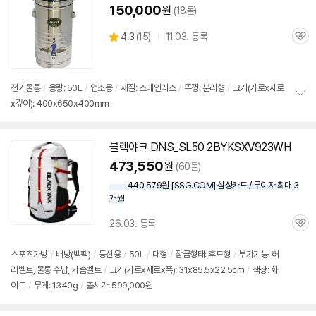
150,000
원
(18몰)
상
4.3
(
15)
11.03. 등록
관
별
품
심
점
리
뷰
전기
물통
/
용량: 50L
/
업소용
/
재질: 스테인리스
/
뚜껑: 분리형
/
크기(가로x세로
x깊이): 400x650x400mm
정
보
펼
치
블랙야크 DNS_SL50 2BYKSXV923WH
기
473,550
원
(60몰)
440,579원 [SSG.COM] 삼성카드 / 무이자 최대 3
개월
26.03. 등록
관
심
스포츠가방
/
배낭(백팩)
/
등산용
/
50L
/
대형
/
잠금형태: 후드형
/
부가기능: 허
리벨트,
물통
수납, 가슴벨트
/
크기(가로x세로x폭): 31x85.5x22.5cm
/
색상: 화
이트
/
무게: 1340g
/
출시가: 599,000원