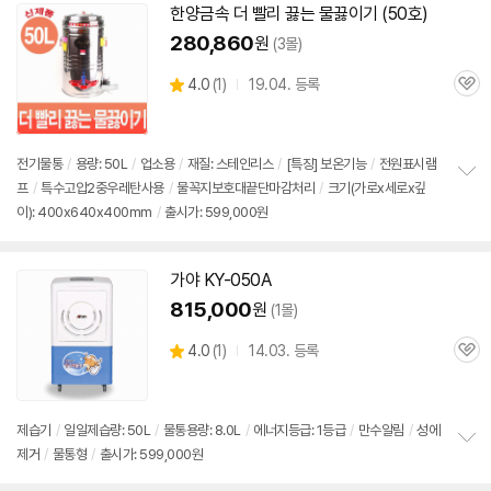
치
한양금속 더 빨리 끓는 물끓이기 (50호)
기
280,860
원
(3몰)
상
4.0
(
1)
19.04. 등록
관
별
품
심
점
리
뷰
전기
물통
/
용량: 50L
/
업소용
/
재질: 스테인리스
/
[특징] 보온기능
/
전원표시램
프
/
특수고압2중우레탄사용
/
물꼭지보호대끝단마감처리
/
크기(가로x세로x깊
정
이): 400x640x400mm
/
출시가: 599,000원
보
펼
치
기
가야 KY-050A
815,000
원
(1몰)
상
4.0
(
1)
14.03. 등록
관
별
품
심
점
리
뷰
제습기
/
일일제습량: 50L
/
물통
용량: 8.0L
/
에너지등급: 1등급
/
만수알림
/
성에
제거
/
물통형
/
출시가: 599,000원
정
보