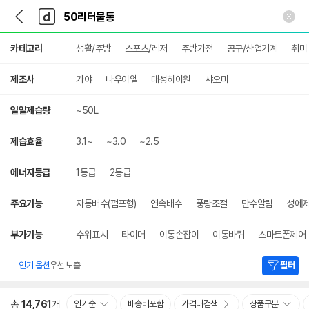
뒤
다
본문 바로가기
다
로
나
나
가
와
와
상
기
메
카테고리
생활/주방
스포츠/레저
주방가전
공구/산업기계
취미
세
인
검
색
제조사
가야
나우이엘
대성하이원
샤오미
일일제습량
~50L
제습효율
3.1~
~3.0
~2.5
에너지등급
1등급
2등급
주요기능
자동배수(펌프형)
연속배수
풍량조절
만수알림
성에
부가기능
수위표시
타이머
이동손잡이
이동바퀴
스마트폰제어
인기 옵션
우선 노출
필터
총
14,761
개
인기순
배송비포함
가격대검색
상품구분