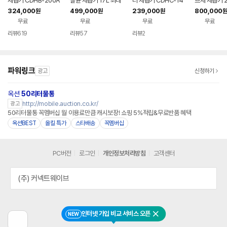
제습기 CDHB-200A
살균 제습기 17L 최대
터 제습기 CDHC-14
브제 제습기 2
XLWLXH
30L ADH-2000Y
0AYLWWYH
스 화이트 D
324,000
499,000
239,000
800,000
원
원
원
원
WGA 전국
무료
무료
무료
무료
리뷰
619
리뷰
57
리뷰
2
파워링크
광고
신청하기
옥션
50리터물통
http://mobile.auction.co.kr/
광고
50리터물통 꼭멤버십 월 이용료만큼 캐시보장! 쇼핑 5%적립&무료반품 혜택
옥션BEST
올킬 특가
스타배송
꼭멤버십
PC버전
로그인
개인정보처리방침
고객센터
(주) 커넥트웨이브
인터넷 가입 비교 서비스 오픈
NEW
닫기
이