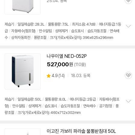
25.04. 등록
관
심
제습기
/
일일제습량: 28.3L
/
물통
용량: 7.5L
/
최저소음: 47dB
/
에너지등급: 1등
급
/
자동배수(펌프형)
/
만수알림
/
성에제거
/
습도표시
/
습도자동조절
/
연속배
정
수
/
상하자동회전
/
풍량조절
/
크기(가로x세로x깊이): 396x625x296mm
보
펼
치
기
나우이엘 NED-052P
527,000
원
(110몰)
상
4.9
(
14)
18.03. 등록
관
별
품
심
점
리
뷰
제습기
/
일일제습량: 50L
/
물통
용량: 8.0L
/
에너지등급: 2등급
/
자동배수(펌프
형)
/
만수알림
/
성에제거
/
습도표시
/
습도자동조절
/
연속배수
/
공기청정
/
풍
정
량조절
/
크기(가로x세로x깊이): 460x712x302mm
보
펼
치
기
이고진 가보리 파라솔
물통
받침대 50L