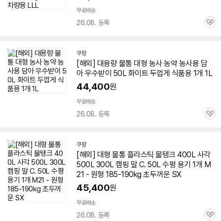
무료배송
26.08. 등록
관
심
쿠팡
[해외] 대용량
물통
대형 농사 농약 농사용 담
아 우수받이 50L 화이트 두껍게 식품용 1개 1L
44,400
원
무료배송
26.08. 등록
관
심
쿠팡
[해외] 대형
물통
플라스틱 물탱크 400L 사각
500L 300L 캠핑 말 C. 50L 수평 용기 1개 M
21 - 원형 185-190kg 초두꺼운 SX
45,400
원
무료배송
26.08. 등록
관