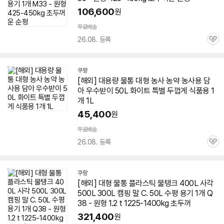
106,600
원
무료배송
26.08. 등록
관
심
쿠팡
[해외] 대용량
물통
대형 농사 농약 농사용 담
아 우수받이 50L 화이트 특별 두껍게 식품용 1
개 1L
45,400
원
무료배송
26.08. 등록
관
심
쿠팡
[해외] 대형
물통
플라스틱 물탱크 400L 사각
500L 300L 캠핑 말 C. 50L 수평 용기 1개 Q
38 - 원형 1.2 t 1225-1400kg 초두꺼
321,400
원