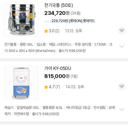
세부정보 열기/접기
전기국통 (50호)
234,720
원
(34몰)
229,720원 [롯데ON] 롯데카드
상
3.0
(
2)
13.12. 등록
관
별
품
심
점
리
전기
물통
/
용량: 50L
/
업소용
/
재질: 스테인리스
/
뚜껑: 분리형
/
1,730W
/
크
뷰
기: 500 x 390 x 500 (WxHxDmm)
/
출시가: 599,000원
정
보
펼
치
가야 KY-050U
기
815,000
원
(1몰)
상
4.7
(
7)
14.03. 등록
관
별
품
심
점
리
뷰
제습기
/
일일제습량: 50L
/
물통
용량: 8.0L
/
에너지등급: 1등급
/
만수알림
/
성에
제거
/
자연배수형
/
출시가: 599,000원
정
보
펼