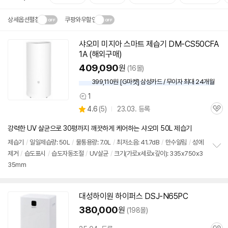
상세옵션펼침
쿠팡와우할인
설치 환경·지역에 따라
샤오미 미지아 스마트 제습기 DM-CS50CFA
닫
배송·설치비가 달라집니다.
1A (해외구매)
기
409,090
원
(16몰)
399,110원 [G마켓] 삼성카드 / 무이자 최대 24개월
1
상
상
4.6
(
5)
23.03. 등록
품
관
별
의
품
심
점
견
강력한 UV 살균으로 30평까지 깨끗하게 케어하는 샤오미 50L 제습기
리
뷰
제습기
/
일일제습량: 50L
/
물통
용량: 7.0L
/
최저소음: 41.7dB
/
만수알림
/
성에
제거
/
습도표시
/
습도자동조절
/
UV살균
/
크기(가로x세로x깊이): 335x750x3
정
35mm
보
펼
치
기
대성하이원 하이퍼스 DSJ-N65PC
380,000
원
(198몰)