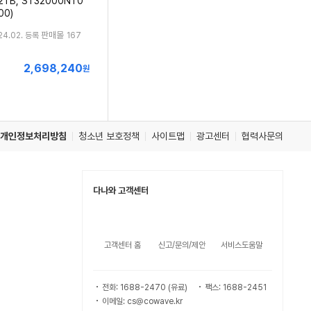
2TB, ST32000NT0
00)
판매몰
24.02. 등록
167
2,698,240
최
원
저
가
개인정보처리방침
청소년 보호정책
사이트맵
광고센터
협력사문의
다나와 고객센터
고객센터 홈
신고/문의/제안
서비스도움말
전화: 1688-2470 (유료)
팩스: 1688-2451
이메일: cs@cowave.kr