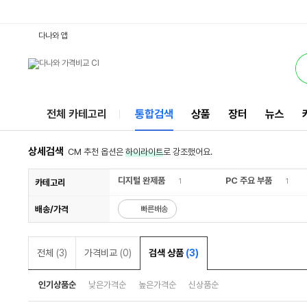
50만원대노트북사이트 : 다나와 통합검색
검색될 최소 가격 입력
검색될 최대 가격 입력
서비스
다나와 앱
전체 카테고리
통합검색
상품
장터
뉴스
상세검색
CM 추천 옵션은
하이라이트
로 강조했어요.
디지털 완제품
PC 주요 부품
1
1
카테고리
배송/가격
빠른배송
전체
(3)
가격비교
(0)
검색 상품
(3)
인기상품순
낮은가격순
높은가격순
신상품순