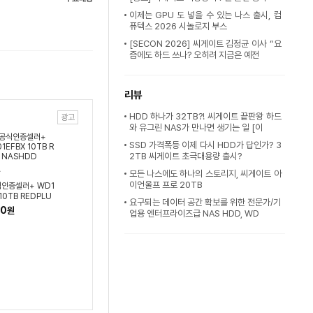
이제는 GPU 도 넣을 수 있는 나스 출시, 컴
퓨텍스 2026 시놀로지 부스
[SECON 2026] 씨게이트 김정균 이사 “요
즘에도 하드 쓰나? 오히려 지금은 예전
리뷰
HDD 하나가 32TB?! 씨게이트 끝판왕 하드
광고
와 유그린 NAS가 만나면 생기는 일 [이
SSD 가격폭등 이제 다시 HDD가 답인가? 3
2TB 씨게이트 초극대용량 출시?
모든 나스에도 하나의 스토리지, 씨게이트 아
이언울프 프로 20TB
인증셀러+ WD1
 10TB REDPLU
요구되는 데이터 공간 확보를 위한 전문가/기
DD
70
원
업용 엔터프라이즈급 NAS HDD, WD