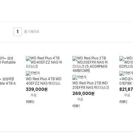
1
총 1
페이지
+ 삼성외장
WD Red Plus 4TB WD
+WD공식
WD Red Plus 2TB WD
ble 4TB A
40EFZZ NAS 하드디스
01EFBX
20EFPX NAS 하드디스크
크
S NASH
339,000
821,8
원
(5,400RPM/64MB/CM
269,000
원
무료
무료
R)
무료
리뷰
9
리뷰
2
리뷰
1