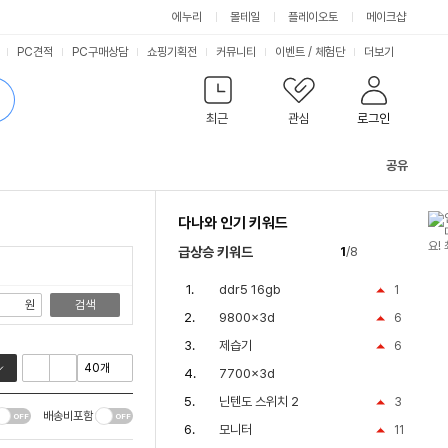
싫어요
좋아요
에누리
몰테일
플레이오토
메이크샵
PC견적
PC구매상담
쇼핑기획전
커뮤니티
이벤트
/
체험단
더보기
최근
관심
로그인
공유
관
련
다나와 인기 키워드
컨
텐
급상승 키워드
1
/8
츠
ddr5 16gb
1
원
검색
9800x3d
6
제습기
6
7700x3d
닌텐도 스위치 2
3
배송비포함
모니터
11