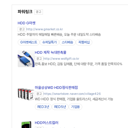
파워링크
광고
HDD G마켓
http://www.gmarket.co.kr
광고
HDD 주말까지 매일매일 빠른배송, 오늘 주문 내일도착 스타배송
G마켓베스트
슈퍼딜특가
스타배송
꼭멤버십
HDD 제작 늑대판촉물
http://www.wolfgift.co.kr
광고
판촉.홍보 HDD, 감동 답례품, 단체 대량 주문, 가격 품질 만족100%
마을상상WD HDD정식판매점
https://smartstore.naver.com/village426
광고
WD HDD 정식 판매점, 기업용 울트라스타, 세금계산서 가능
RED3년
RED5년
기업용
HDD머스트컬러