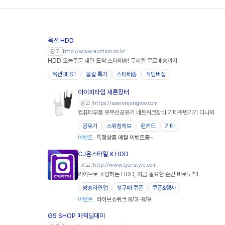
옥션 HDD
http://www.auction.co.kr
광고
HDD 오늘주문 내일 도착 스타배송! 무제한 무료배송까지
옥션BEST
올킬 특가
스타배송
꼭멤버십
아이피타임 새론장터
https://saeronjangteo.com
광고
컴퓨터부품 유무선공유기 네트워크장비 기타주변기기 다나와
공유기
스위칭허브
랜카드
기타
이벤트
특정상품 매월 이벤트중~
CJ온스타일 X HDD
http://www.cjonstyle.com
광고
라이브로 쇼핑하는 HDD, 지금 필요한 순간 바로도착!
방송라인업
첫구매 쿠폰
쿠폰&행사
이벤트
라이브쇼위크 8/3-8/9
GS SHOP 매직딜데이