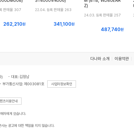
2000DM008)
ST4000VN006)
M (8TB, WD80EAA
Z)
판매몰
판매몰
등록
307
22.04. 등록
263
판매몰
24.03. 등록
257
262,210
341,100
최
최
원
원
487,740
최
저
저
원
저
가
가
가
다나와 소개
이용약관
차)
대표: 김정남
부가통신사업: 제003081호
사업자정보확인
텐츠이용안내
판매자에게 있습니다.
본사는 광고에 대한 책임을 지지 않습니다.