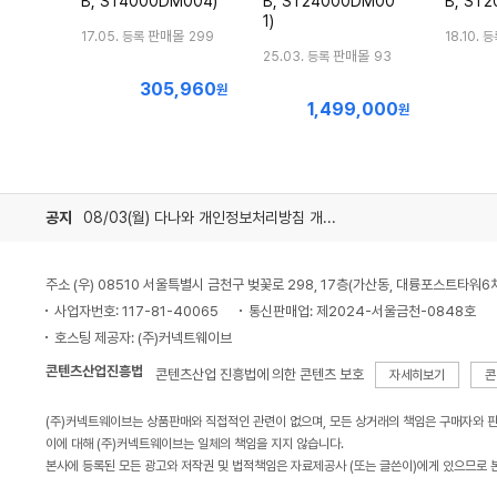
B, ST4000DM004)
B, ST24000DM00
B, ST
1)
판매몰
17.05. 등록
299
18.10. 
판매몰
25.03. 등록
93
305,960
최
원
1,499,000
최
저
원
저
가
가
공지
08/03(월) 다나와 개인정보처리방침 개정 안내
주소 (우) 08510 서울특별시 금천구 벚꽃로 298, 17층(가산동, 대륭포스트타워6
사업자번호: 117-81-40065
통신판매업: 제2024-서울금천-0848호
호스팅 제공자: (주)커넥트웨이브
콘텐츠산업진흥법
콘텐츠산업 진흥법에 의한 콘텐츠 보호
자세히보기
콘
(주)커넥트웨이브는 상품판매와 직접적인 관련이 없으며, 모든 상거래의 책임은 구매자와 
이에 대해 (주)커넥트웨이브는 일체의 책임을 지지 않습니다.
본사에 등록된 모든 광고와 저작권 및 법적책임은 자료제공사 (또는 글쓴이)에게 있으므로 