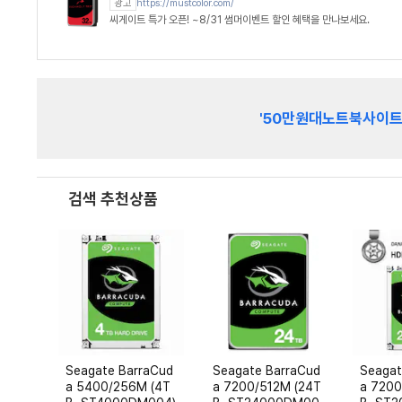
https://mustcolor.com/
광고
씨게이트 특가 오픈! ~8/31 썸머이벤트 할인 혜택을 만나보세요.
'50만원대노트북사이트
검색 추천상품
Seagate BarraCud
Seagate BarraCud
Seagat
a 5400/256M (4T
a 7200/512M (24T
a 7200