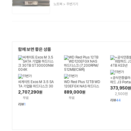
상
노트북
>
주변기기
품
분
류
함께 보면 좋은 상품
+공식인증셀러
씨게이트 Exos M 3.5 SA
WD Red Plus 12TB WD
하드 J3 Porta
TA 기업용 하드디스크 30
120EFGX NAS 하드디스
S3년
373,950
원
TB ST30000NM004K
크 (7,200RPM/512MB/
2,707,290
889,000
원
원
2,500원
CMR)
무료
무료
리뷰
44
리뷰
1