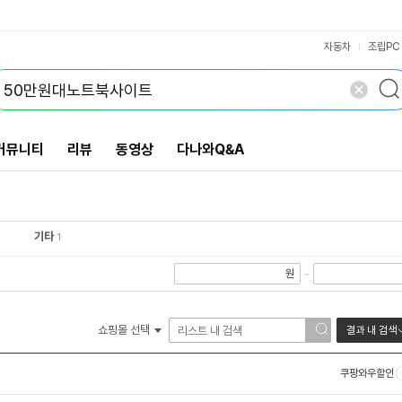
VS검색
개 담김
삭제
검색
자동차
조립PC
커뮤니티
리뷰
동영상
다나와Q&A
기타
1
원
~
쇼핑몰 선택
결과 내 검색
쿠팡와우할인