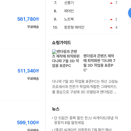
선풍기
7
에어컨
561,780
원
노트북
2
무료배송
창문형 에어컨
4
쇼핑가이드
렌더링과 콘텐츠 제작
에 최적화된 '다나와 7
월 3D 작업용 표준P
C'
511,340
원
무료배송
다나와 7월 3D 작업용 표준PC는 최신 고성능
프로세서와 전문가 작업에 적합한 그래픽카드
를 중심으로 구성돼 3D 모델링과 렌더링은 물
론..
뉴스
단 5일간! 중복 할인 찬스! 씨게이트/큐냅 저
599,100
원
장장치 8월 월첫세일
[종료] 씨게이트 저장장치 7월 할인 행사
무료배송