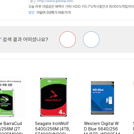
http://www.gsshop.com/
광고
오늘 하루 마법같은 혜택이 가득! HDD 카드7%즉시할인과 최대10%적립까지
할인
이달의 GS특가 바로가기!
'
검색 결과 어떠셨나요?
e BarraCud
Seagate IronWolf
Western Digital W
/256M (2T
5400/256M (4TB,
D Blue 5640/256