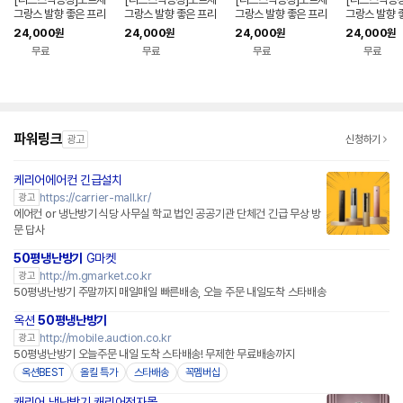
그랑스 발향 좋은 프리
그랑스 발향 좋은 프리
그랑스 발향 좋은 프리
그랑스 발향 
미엄 디퓨저(시티 오아
미엄 디퓨저(치어풀-
미엄 디퓨저(싱잉볼-
미엄 디퓨저(
24,000
24,000
24,000
24,000
원
원
원
원
시스-로즈워터 플로럴
베르가못 민트 향)/실
파우더리 엠버 향)/실
리스 그로브
무료
무료
무료
무료
향)/실내방향제/집들이
내방향제/집들이선물/
내방향제/집들이선물/
그린 우디 향)
선물/실내인테리어
실내인테리어
실내인테리어
향제/집들이
인테리어
파워링크
광고
신청하기
케리어에어컨 긴급설치
https://carrier-mall.kr/
광고
에어컨 or 냉난방기 식당 사무실 학교 법인 공공기관 단체건 긴급 무상 방
문 답사
50평냉난방기
G마켓
http://m.gmarket.co.kr
광고
50평냉난방기 주말까지 매일매일 빠른배송, 오늘 주문 내일도착 스타배송
옥션
50평냉난방기
http://mobile.auction.co.kr
광고
50평냉난방기 오늘주문 내일 도착 스타배송! 무제한 무료배송까지
옥션BEST
올킬 특가
스타배송
꼭멤버십
캐리어 냉난방기 캐리어전자몰
네이버페이 플러스