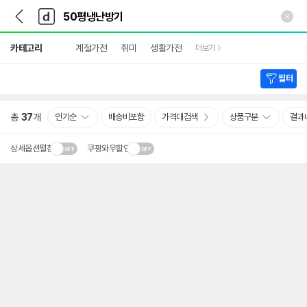
뒤
다
본문 바로가기
다
로
나
나
가
와
와
상
기
메
카테고리
계절가전
취미
생활가전
더보기
세
인
검
색
필터
총
37
개
인기순
배송비포함
가격대검색
상품구분
결과
상세옵션펼침
쿠팡와우할인