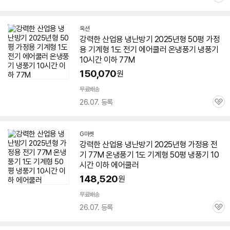
관
심
옥션
강력한 산업용
냉난방기
2025년형
50평
가정
용 기계형 1도 전기 에어쿨러 온냉풍기 냉풍기
10시간 이하 77M
150,070
원
무료배송
26.07. 등록
관
심
G마켓
강력한 산업용
냉난방기
2025년형 가정용 전
기 77M 온냉풍기 1도 기계형
50평
냉풍기 10
시간 이하 에어쿨러
148,520
원
무료배송
26.07. 등록
관
심