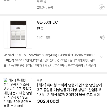
무료배송
26.04. 등록
관
심
GE-500HDC
단종
11.01. 등록
관
심
냉난방기
/
스탠드형
/
냉방면적: 160㎡(49평)
/
냉방능력: 냉난방능력:21000
/
소비전력: 6800
/
3단계강약조절
/
공기정화
/
강력제습
/
실내외기일체형
/
온도
정
표시기능(간편,운전,정지)
/
일체형 입체냉각
/
자가진단
/
좌우자동풍향
/
파워냉각
보
펼
치
기
쿠팡
[해외] 특대형 코끼리 냉풍기 업소용
냉난방기
3구 공업용 대형냉풍기 대형 냉방기 산업용 6
1 35m 기계식
50평
80평 에 물을 붓고 ❄에
382,400
원