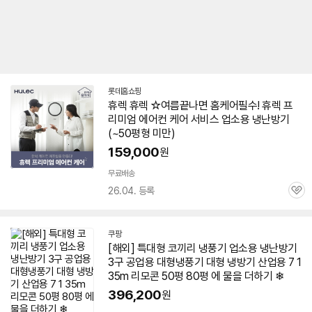
롯데홈쇼핑
휴렉 휴렉 ☆여름끝나면 홈케어필수! 휴렉 프
리미엄 에어컨 케어 서비스 업소용
냉난방기
(~50평형 미만)
159,000
원
무료배송
26.04. 등록
관
심
쿠팡
[해외] 특대형 코끼리 냉풍기 업소용
냉난방기
3구 공업용 대형냉풍기 대형 냉방기 산업용 7 1
35m 리모콘
50평
80평 에 물을 더하기 ❄
396,200
원