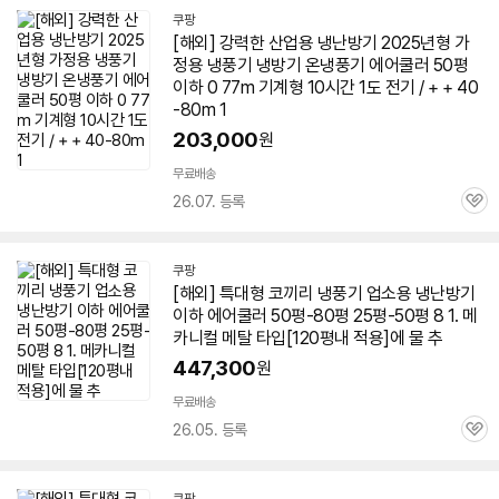
쿠팡
[해외] 강력한 산업용
냉난방기
2025년형 가
정용 냉풍기 냉방기 온냉풍기 에어쿨러
50평
이하 0 77m 기계형 10시간 1도 전기 / + + 40
-80m 1
203,000
원
무료배송
26.07. 등록
관
심
쿠팡
[해외] 특대형 코끼리 냉풍기 업소용
냉난방기
이하 에어쿨러
50평
-80평 25평-
50평
8 1. 메
카니컬 메탈 타입[120평내 적용]에 물 추
447,300
원
무료배송
26.05. 등록
관
심