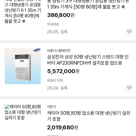
용 냉방기 3구 대형냉풍기 공업용
냉난방기
6
1 35m 기계식 [
50평
80평]에 물을 붓고 ❄
386,800
원
무료배송
26.05. 등록
관
심
바른시스템에어컨
네
삼성전자 삼성
50평
냉난방기
스탠드 대형 인
이
버터 AP230RNPDHH1 설치포함 업소용
버
페
5,572,000
원
이
배송비 10원
26.04. 등록
관
심
11번가
캐리어
50평
,80평 업소용 대형
냉난방기
실외
기 포함
2,019,680
원