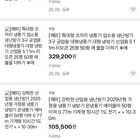
무료배송
26.08. 등록
관
심
쿠팡
[해외] 특대형 코끼리 냉풍기 업소용
냉난방기
3구 공업용 대형냉풍기 대형 냉방기 산업용 5 1
1m 리모콘 25평
50평
에 물을 더하기 ❄에
329,200
원
무료배송
26.08. 등록
관
세부정보 열기/접기
심
쿠팡
[해외] 강력한 산업용
냉난방기
2025년형 가
정용 냉풍기 냉방기 온냉풍기 에어쿨러
50평
이하 0 77m 기계형 10시간 1도 전기 + + 10-3
0m
105,500
원
무료배송