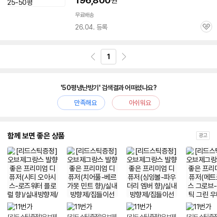
196,800
원
무료배송
26.04. 등록
관
심
1
'50평냉난방기' 검색결과 어떠셨나요?
만족해요
아쉬워요
함께 보면 좋은 상품
광고
[리드스틱증정]오브제
[리드스틱증정]오브제
[리드스틱증정]오브제
[리드스틱증