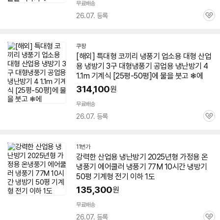
무료배송
26.07. 등록
관
심
쿠팡
[해외] 특대형 코끼리 냉풍기 업소용 대형 산업
용 냉방기 3구 대형냉풍기 공업용
냉난방기
4
1.1m 기계식 [25평-
50평
]에 물을 붓고 ❄에
314,100
원
무료배송
26.07. 등록
관
심
11번가
강력한 산업용
냉난방기
2025년형 가정용 온
냉풍기 에어쿨러 냉풍기 77M 10시간 냉방기
50평
기계형 전기 이하 1도
135,300
원
무료배송
26.07. 등록