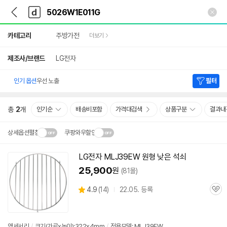
뒤
다
본문 바로가기
다
로
나
나
가
와
와
상
기
메
카테고리
주방가전
더보기
세
인
검
색
제조사/브랜드
LG전자
인기 옵션
우선 노출
필터
총
2
개
인기순
배송비포함
가격대검색
상품구분
결과내
상세옵션펼침
쿠팡와우할인
설치 환경·지역에 따라
LG전자 MLJ39EW 원형 낮은 석쇠
닫
배송·설치비가 달라집니다.
25,900
원
(81몰)
기
상
4.9
(
14)
22.05. 등록
관
별
품
심
점
리
뷰
액세서리
/
크기(가로x높이):322x4mm
/
적용모델: MLJ39EW