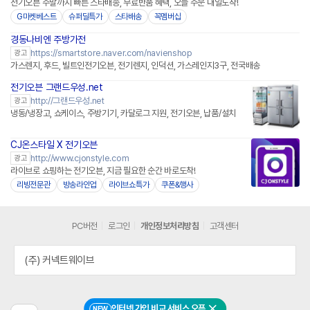
전기오븐 주말까지 빠른 스타배송, 무료반품 혜택, 오늘 주문 내일도착!
G마켓베스트
슈퍼딜특가
스타배송
꼭멤버십
경동나비엔 주방가전
네이버페이 플러스
https://smartstore.naver.com/navienshop
광고
가스렌지, 후드, 빌트인전기오븐, 전기렌지, 인덕션, 가스레인지3구, 전국배송
전기오븐 그랜드우성.net
http://그랜드우성.net
광고
냉동/냉장고, 쇼케이스, 주방기기, 카달로그 지원, 전기오븐, 납품/설치
CJ온스타일 X 전기오븐
네이버페이
http://www.cjonstyle.com
광고
라이브로 쇼핑하는 전기오븐, 지금 필요한 순간 바로도착!
리빙전문관
방송라인업
라이브쇼특가
쿠폰&행사
PC버전
로그인
개인정보처리방침
고객센터
(주) 커넥트웨이브
인터넷 가입 비교 서비스 오픈
NEW