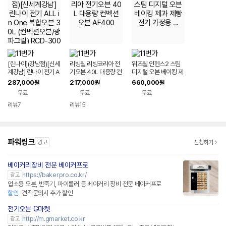
[린나이](강남점)[신세
리빙웰 리빙코리아 전
위즈웰 인헨스2 스팀
계강남] 린나이 전기 A
기오븐 40L 대용량 컨
디지털 오븐 베이킹 제
LL in One 복합오븐 3
벡션 오븐 AF400
과 제빵 전기 가정용 ...
287,000
217,000
660,000
원
원
원
0L (컨벡션오븐/광파
무료
무료
무료
그릴) RCD-300B
리뷰
7
리뷰
15
파워링크
광고
신청하기
베이커리장비 전문 베이커프로
https://bakerpro.co.kr/
광고
업소용 오븐, 반죽기, 파이롤러 등 베이커리 장비 전문 베이커프로
할인
견적문의시 추가 할인
전기오븐 G마켓
http://m.gmarket.co.kr
광고