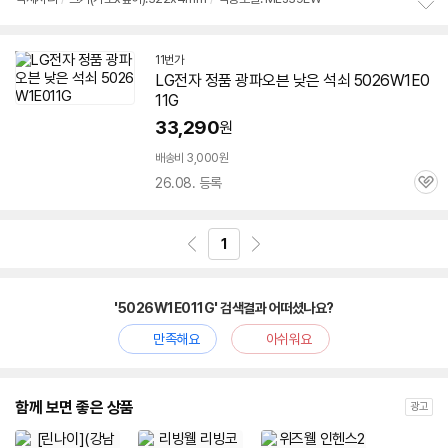
정
보
11번가
펼
LG전자 정품 광파오븐 낮은 석쇠
5026W1E0
치
기
11G
33,290
원
배송비 3,000원
26.08. 등록
관
심
1
'5026W1E011G' 검색결과 어떠셨나요?
만족해요
아쉬워요
함께 보면 좋은 상품
광고