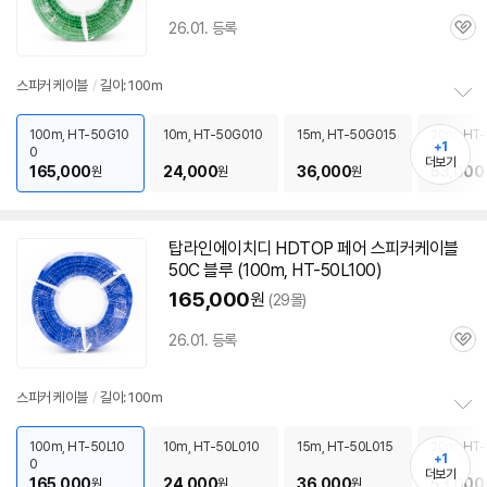
26.01. 등록
관
심
스피커
케이블
/
길이: 100m
정
보
100m, HT-50G10
10m, HT-50G010
15m, HT-50G015
20m, HT
+1
0
0
펼
더보기
165,000
24,000
36,000
53,000
원
원
원
치
기
탑라인에이치디 HDTOP 페어
스피커
케이블
50C
블루 (100m, HT-50L100)
165,000
원
(29몰)
26.01. 등록
관
심
스피커
케이블
/
길이: 100m
정
보
100m, HT-50L10
10m, HT-50L010
15m, HT-50L015
20m, HT
+1
0
펼
더보기
165,000
24,000
36,000
53,000
원
원
원
치