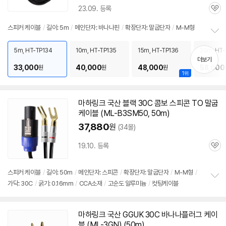
23.09. 등록
관
심
스피커
케이블
/
길이: 5m
/
메인단자: 바나나핀
/
확장단자: 말굽단자
/
M-M형
정
보
5m, HT-TP134
10m, HT-TP135
15m, HT-TP136
20m, HT-
펼
더보기
33,000
40,000
48,000
58,000
원
원
원
치
1위
기
마하링크 국산 블랙 30C 콤보 스피콘 TO 말굽
케이블
(ML-B3SM50, 50m)
37,880
원
(34몰)
19.10. 등록
관
심
스피커
케이블
/
길이: 50m
/
메인단자: 스피콘
/
확장단자: 말굽단자
/
M-M형
/
가닥: 30C
/
굵기: 0.16mm
/
CCA소재
/
고순도 알루미늄
/
컷팅케이블
정
보
펼
치
마하링크 국산 GGUK 30C 바나나플러그
케이
기
블
(ML-3GN) (50m)