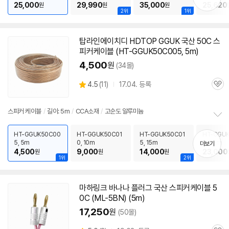
기
25,000
29,990
35,000
25,620
원
원
원
2위
1위
탑라인에이치디 HDTOP GGUK 국산
50C
스
피커
케이블
(HT-GGUK50C005, 5m)
4,500
원
(34몰)
상
4.5
(
11)
17.04. 등록
관
별
품
심
점
리
스피커
케이블
/
길이: 5m
/
CCA소재
/
고순도 알루미늄
뷰
정
보
HT-GGUK50C00
HT-GGUK50C01
HT-GGUK50C01
HT-GGU
5, 5m
0, 10m
5, 15m
0, 20m
펼
더보기
4,500
9,000
14,000
23,000
원
원
원
치
1위
2위
기
마하링크 바나나 플러그 국산
스피커
케이블
5
0C
(ML-5BN) (5m)
17,250
원
(50몰)