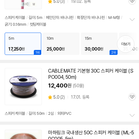
상
5.0
(
3)
19.02. 등록
관
별
품
심
점
리
스피커
케이블
/
길이: 5m
/
메인단자: 바나나핀
/
확장단자: 바나나핀
/
M-M형
/
뷰
굵기: 0.16mm
/
컷팅케이블
정
보
펼
5m
10m
15m
20m
치
더보기
기
17,250
25,000
30,000
35,000
원
원
원
1위
2위
CABLEMATE 기본형 30C
스피커
케이블
(S
PO004, 50m)
12,400
원
(50몰)
상
5.0
(
2)
17.01. 등록
관
별
품
심
점
리
스피커
케이블
/
길이: 50m
/
2심
/
외피PVC
뷰
정
보
마하링크 국내생산
50C
스피커
케이블
(ML-5
펼
0C005, 5m)
치