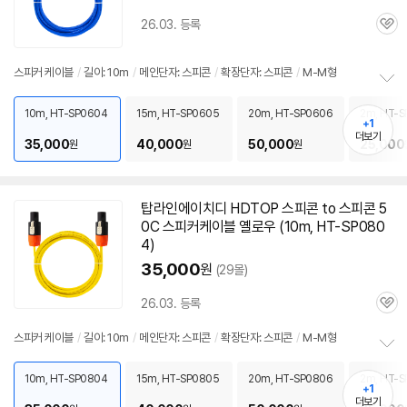
26.03. 등록
관
심
스피커
케이블
/
길이: 10m
/
메인단자: 스피콘
/
확장단자: 스피콘
/
M-M형
정
보
10m, HT-SP0604
15m, HT-SP0605
20m, HT-SP0606
2m, HT-S
+1
펼
더보기
35,000
40,000
50,000
25,000
원
원
원
치
기
탑라인에이치디 HDTOP 스피콘 to 스피콘
5
0C
스피커
케이블
옐로우 (10m, HT-SP080
4)
35,000
원
(29몰)
26.03. 등록
관
심
스피커
케이블
/
길이: 10m
/
메인단자: 스피콘
/
확장단자: 스피콘
/
M-M형
정
보
10m, HT-SP0804
15m, HT-SP0805
20m, HT-SP0806
2m, HT-S
+1
펼
더보기