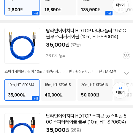
펼
더보기
2,600
16,890
185,990
400,00
원
원
원
치
2위
1위
기
탑라인에이치디 HDTOP 바나나플러그
50C
블루
스피커
케이블
(10m, HT-SP0614)
35,000
원
(32몰)
26.03. 등록
관
심
스피커
케이블
/
길이: 10m
/
메인단자: 바나나핀
/
확장단자: 바나나핀
/
M-M형
정
보
10m, HT-SP0614
15m, HT-SP0615
20m, HT-SP0616
2m, HT-S
+1
펼
더보기
35,000
40,000
50,000
25,000
원
원
원
치
2위
기
탑라인에이치디 HDTOP 스피콘 to 스피콘
5
0C
스피커
케이블
블루 (10m, HT-SP0604)
35,000
원
(28몰)