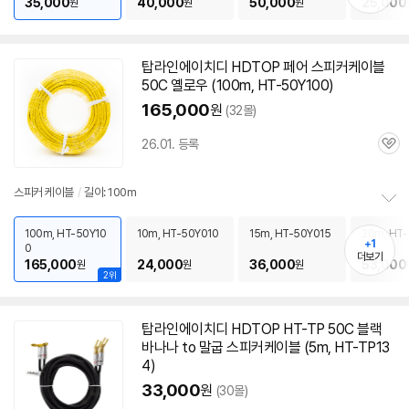
35,000
40,000
50,000
25,000
원
원
원
치
기
탑라인에이치디 HDTOP 페어
스피커
케이블
50C
옐로우 (100m, HT-50Y100)
165,000
원
(32몰)
26.01. 등록
관
심
스피커
케이블
/
길이: 100m
정
보
100m, HT-50Y10
10m, HT-50Y010
15m, HT-50Y015
20m, HT
+1
0
펼
더보기
165,000
24,000
36,000
53,000
원
원
원
치
2위
기
탑라인에이치디 HDTOP HT-TP
50C
블랙
바나나 to 말굽
스피커
케이블
(5m, HT-TP13
4)
33,000
원
(30몰)