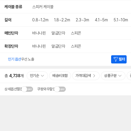
케이블 종류
스피커 케이블
길이
0.8~1.2m
1.8~2.2m
2.3~3m
4.1~5m
5.1~10m
메인단자
바나나핀
말굽단자
스피콘
확장단자
바나나핀
말굽단자
스피콘
인기 옵션
우선 노출
필터
총
4,738
개
인기순
배송비포함
가격대검색
상품구분
상세옵션펼침
쿠팡와우할인