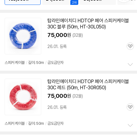
2위
기
탑라인에이치디 HDTOP 페어
스피커
케이블
30C 블루 (50m, HT-30L050)
75,000
원
(32몰)
26.01. 등록
관
심
스피커
케이블
/
길이: 50m
/
금도금단자
정
보
탑라인에이치디 HDTOP 페어
스피커
케이블
펼
30C 레드 (50m, HT-30R050)
치
기
75,000
원
(32몰)
26.01. 등록
관
심
스피커
케이블
/
길이: 50m
/
금도금단자
정