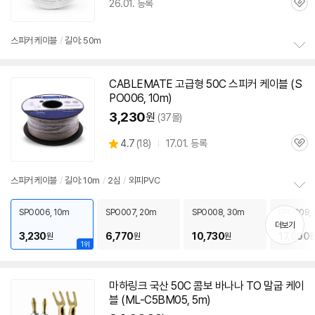
26.01. 등록
관
심
스피커
케이블
/
길이: 50m
정
보
CABLEMATE 고급형
50C
스피커
케이블
(S
펼
PO006, 10m)
치
기
3,230
원
(37몰)
상
4.7
(
18)
17.01. 등록
관
별
품
심
점
리
스피커
케이블
/
길이: 10m
/
2심
/
외피PVC
뷰
정
보
SPO006, 10m
SPO007, 20m
SPO008, 30m
SPO009,
펼
더보기
3,230
6,770
10,730
17,800
원
원
원
치
1위
기
마하링크 국산
50C
콤보 바나나 TO 말굽
케이
블
(ML-C5BM05, 5m)