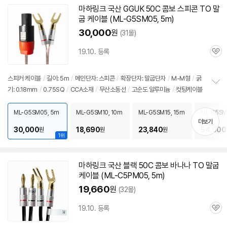
보
마하링크 국산 GGUK
50C
콤보 스피콘 TO 말
펼
굽
케이블
(ML-G5SM05, 5m)
치
기
30,000
원
(31몰)
19.10. 등록
관
심
스피커
케이블
/
길이: 5m
/
메인단자: 스피콘
/
확장단자: 말굽단자
/
M-M형
/
굵
기: 0.18mm
/
0.75SQ
/
CCA소재
/
무산소동선
/
고순도 알루미늄
/
컷팅케이블
정
보
펼
ML-G5SM05, 5m
ML-G5SM10, 10m
ML-G5SM15, 15m
ML-G5SM
치
m
더보기
기
30,000
18,690
23,840
54,000
원
원
원
1위
마하링크 국산 블랙
50C
콤보 바나나 TO 말굽
케이블
(ML-C5PM05, 5m)
19,660
원
(32몰)
19.10. 등록
관
심