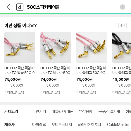
뒤
다
본문 바로가기
다
로
나
나
가
와
와
기
메
인
이런 상품 어때요?
광고
HDTOP 국산 꺾임 바
HDTOP 국산 꺾임 바
HDTOP 국산 꺾임 바
HDTOP 국산
나나 TO 말굽 50C 스
나나 TO 바나나 50C
나나플러그 50C 스피
나나플러그 블
피커케이블 50M HT-
스피커케이블 50M H
커케이블 50M HT-T
스피커케이블 
75,000
74,000
75,000
48,000
원
원
원
원
TP106
T-TP059
P013
T-TP043
3,000원
3,000원
3,000원
3,000원
마하링크시스템
마하링크시스템
마하링크시스템
마하링크시스
상
카테고리
주변기기
태블릿/휴대폰
영상음향
공구/산업기계
생
세
검
색
제조사
마하링크
오디오시너지
탑라인에이치디
CableMaster