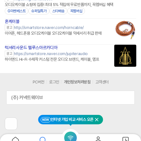
오디오케이블 쇼핑에 집중! 최대 5% 적립에 무료반품까지, 꼭멤버십 혜택
G마켓베스트
슈퍼딜특가
스타배송
꼭멤버십
혼케이블
http://smartstore.naver.com/horncable/
광고
이어폰, 헤드폰용 오디오케이블 오디오케이블 악세서리 취급 판매
럭셔리사운드 멜루스아르카디아
네이버페이 플러스
https://smartstore.naver.com/jupiteraudio
광고
하이엔드 Hi-Fi 수제작 커스텀 전문 오디오 브랜드, 케이블, 앰프
PC버전
로그인
개인정보처리방침
고객센터
(주) 커넥트웨이브
인터넷 가입 비교 서비스 오픈
NEW
닫기
이
전
페
이