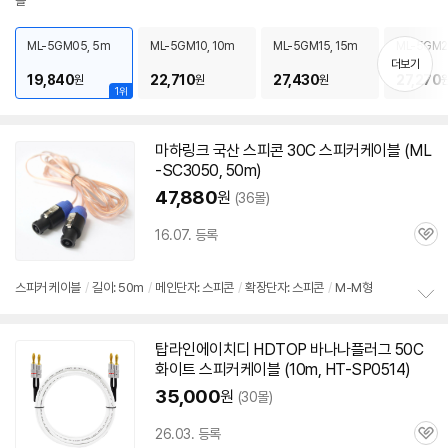
블
보
펼
치
ML-5GM05, 5m
ML-5GM10, 10m
ML-5GM15, 15m
ML-5GM2
기
더보기
19,840
22,710
27,430
27,270
원
원
원
1위
마하링크 국산 스피콘 30C
스피커
케이블
(ML
-SC3050, 50m)
47,880
원
(36몰)
16.07. 등록
관
심
스피커
케이블
/
길이: 50m
/
메인단자: 스피콘
/
확장단자: 스피콘
/
M-M형
정
보
탑라인에이치디 HDTOP 바나나플러그
50C
펼
화이트
스피커
케이블
(10m, HT-SP0514)
치
기
35,000
원
(30몰)
26.03. 등록
관