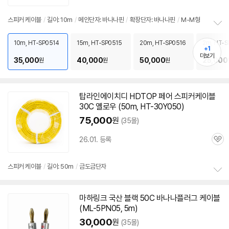
심
스피커
케이블
/
길이: 10m
/
메인단자: 바나나핀
/
확장단자: 바나나핀
/
M-M형
정
보
10m, HT-SP0514
15m, HT-SP0515
20m, HT-SP0516
2m, HT-S
+1
펼
더보기
35,000
40,000
50,000
25,000
원
원
원
치
기
탑라인에이치디 HDTOP 페어
스피커
케이블
30C 옐로우 (50m, HT-30Y050)
75,000
원
(35몰)
26.01. 등록
관
심
스피커
케이블
/
길이: 50m
/
금도금단자
정
보
마하링크 국산 블랙
50C
바나나플러그
케이블
펼
(ML-5PN05, 5m)
치
기
30,000
원
(35몰)