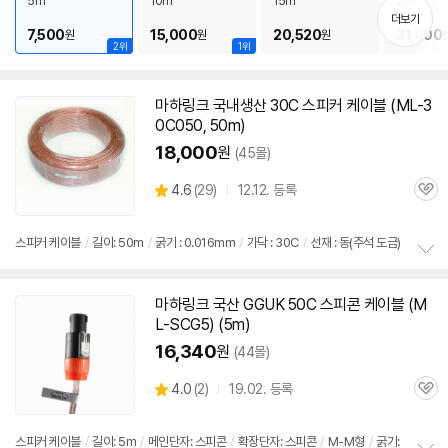
보
5m
10m
15m
20m
펼
더보기
7,500
15,000
20,520
31,000
원
원
원
치
2위
1위
기
마하링크 국내생산 30C
스피커
케이블
(ML-3
0C050, 50m)
18,000
원
(45몰)
상
4.6
(
29)
12.12. 등록
관
별
품
심
점
리
스피커
케이블
/
길이: 50m
/
굵기 : 0.016mm
/
가닥 : 30C
/
선재 : 동(주석 도금)
뷰
정
보
마하링크 국산 GGUK
50C
스피콘
케이블
(M
펼
L-SCG5) (5m)
치
기
16,340
원
(44몰)
상
4.0
(
2)
19.02. 등록
관
별
품
심
점
리
스피커
케이블
/
길이: 5m
/
메인단자: 스피콘
/
확장단자: 스피콘
/
M-M형
/
굵기: