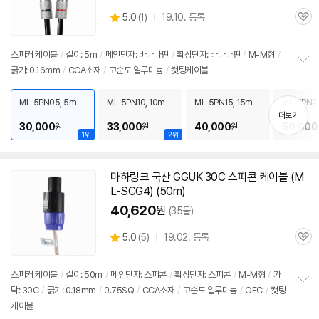
상
5.0
(
1)
19.10. 등록
관
별
품
심
점
리
스피커
케이블
/
길이: 5m
/
메인단자: 바나나핀
/
확장단자: 바나나핀
/
M-M형
/
뷰
굵기: 0.16mm
/
CCA소재
/
고순도 알루미늄
/
컷팅케이블
정
보
펼
ML-5PN05, 5m
ML-5PN10, 10m
ML-5PN15, 15m
ML-5PN2
치
더보기
기
30,000
33,000
40,000
50,000
원
원
원
1위
2위
마하링크 국산 GGUK 30C 스피콘
케이블
(M
L-SCG4) (50m)
40,620
원
(35몰)
상
5.0
(
5)
19.02. 등록
관
별
품
심
점
리
스피커
케이블
/
길이: 50m
/
메인단자: 스피콘
/
확장단자: 스피콘
/
M-M형
/
가
뷰
닥: 30C
/
굵기: 0.18mm
/
0.75SQ
/
CCA소재
/
고순도 알루미늄
/
OFC
/
컷팅
정
케이블
보