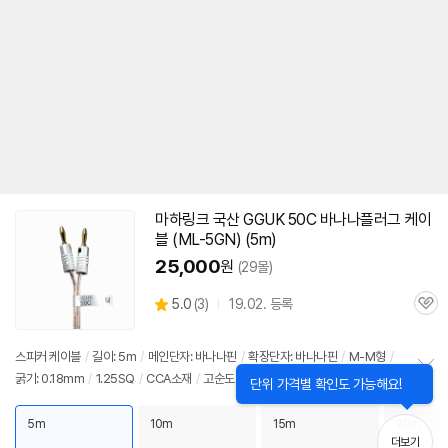
마하링크 국산 GGUK
50C
바나나플러그
케이
블
(ML-5GN) (5m)
25,000
원
(29몰)
상
5.0
(
3)
19.02. 등록
관
별
품
심
점
리
스피커
케이블
/
길이: 5m
/
메인단자: 바나나핀
/
확장단자: 바나나핀
/
M-M형
/
뷰
굵기: 0.18mm
/
1.25SQ
/
CCA소재
/
고순도 알루미늄
/
컷팅케이블
정
보
펼
5m
10m
15m
20m
치
더보기