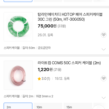
기
탑라인에이치디 HDTOP 페어
스피커
케이블
30C 그린 (50m, HT-30G050)
75,000
원
(33몰)
26.01. 등록
관
심
스피커
케이블
/
길이: 50m
/
금도금단자
정
보
라이트컴 COMS
50C
스피커
케이블
(2m)
펼
치
1,220
원
(21몰)
기
상
3.0
(
1)
19.12. 등록
관
별
품
심
점
리
뷰
스피커
케이블
/
길이: 2m
/
외경 3mm x 2
정
보
2m
10m
15m
20m