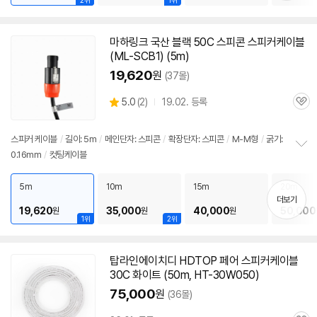
2위
1위
기
마하링크 국산 블랙
50C
스피콘
스피커
케이블
(ML-SCB1) (5m)
19,620
원
(37몰)
상
5.0
(
2)
19.02. 등록
관
별
품
심
점
리
스피커
케이블
/
길이: 5m
/
메인단자: 스피콘
/
확장단자: 스피콘
/
M-M형
/
굵기:
뷰
0.16mm
/
컷팅케이블
정
보
펼
5m
10m
15m
20m
치
더보기
기
19,620
35,000
40,000
50,000
원
원
원
1위
2위
탑라인에이치디 HDTOP 페어
스피커
케이블
30C 화이트 (50m, HT-30W050)
75,000
원
(36몰)