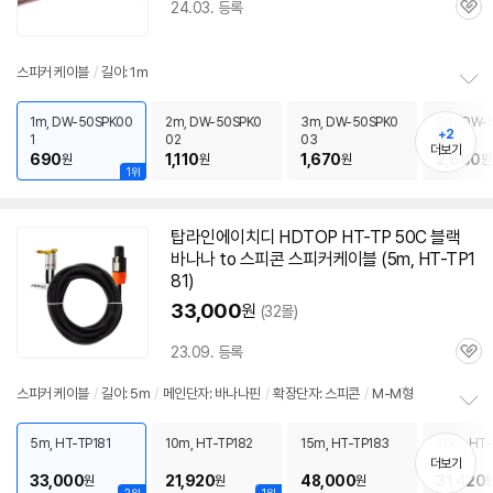
24.03. 등록
관
심
스피커
케이블
/
길이: 1m
정
보
1m, DW-50SPK00
2m, DW-50SPK0
3m, DW-50SPK0
5m, DW-
+2
1
02
03
05
펼
더보기
690
1,110
1,670
2,660
원
원
원
치
원
1위
기
탑라인에이치디 HDTOP HT-TP
50C
블랙
바나나 to 스피콘
스피커
케이블
(5m, HT-TP1
81)
33,000
원
(32몰)
23.09. 등록
관
심
스피커
케이블
/
길이: 5m
/
메인단자: 바나나핀
/
확장단자: 스피콘
/
M-M형
정
보
5m, HT-TP181
10m, HT-TP182
15m, HT-TP183
20m, HT-
펼
더보기
33,000
21,920
48,000
31,420
원
원
원
치