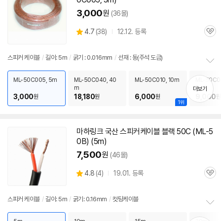
기
3,000
원
(36몰)
상
4.7
(
38)
12.12. 등록
관
별
품
심
점
리
스피커
케이블
/
길이: 5m
/
굵기 : 0.016mm
/
선재 : 동(주석 도금)
뷰
정
보
ML-50C005, 5m
ML-50C040, 40
ML-50C010, 10m
ML-50C01
m
펼
더보기
3,000
18,180
6,000
9,000
원
원
원
치
원
1위
기
마하링크 국산
스피커
케이블
블랙
50C
(ML-5
0B) (5m)
7,500
원
(46몰)
상
4.8
(
4)
19.01. 등록
관
별
품
심
점
리
스피커
케이블
/
길이: 5m
/
굵기: 0.16mm
/
컷팅케이블
뷰
정