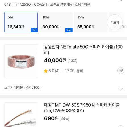
뷰
0.18mm
/
1.25SQ
/
CCA소재
/
고순도 알루미늄
/
컷팅케이블
정
보
펼
5m
10m
15m
20m
치
더보기
기
16,340
30,000
35,000
40,000
원
원
원
1위
2위
강원전자 NETmate
50C
스피커
케이블
(100
m)
40,000
원
(43몰)
상
5.0
(
4)
17.09. 등록
관
별
품
심
점
리
스피커
케이블
/
길이: 100m
뷰
정
보
대원TMT DW-50SPK 50심
스피커
케이블
펼
(1m, DW-50SPK001)
치
기
690
원
(38몰)