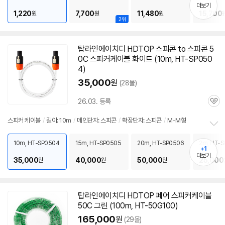
펼
더보기
1,220
7,700
11,480
15,700
원
원
원
치
2위
기
탑라인에이치디 HDTOP 스피콘 to 스피콘
5
0C
스피커
케이블
화이트 (10m, HT-SP050
4)
35,000
원
(28몰)
26.03. 등록
관
심
스피커
케이블
/
길이: 10m
/
메인단자: 스피콘
/
확장단자: 스피콘
/
M-M형
정
보
10m, HT-SP0504
15m, HT-SP0505
20m, HT-SP0506
2m, HT-S
+1
펼
더보기
35,000
40,000
50,000
25,000
원
원
원
치
기
탑라인에이치디 HDTOP 페어
스피커
케이블
50C
그린 (100m, HT-50G100)
165,000
원
(29몰)