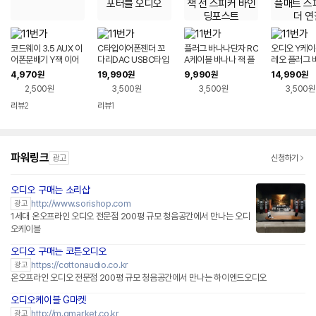
코드웨이 3.5 AUX 이
C타입이어폰젠더 꼬
플러그 바나나단자 RC
오디오 Y케이
어폰분배기 Y잭 이어
다리DAC USBC타입
A케이블 바나나 잭 플
레오 플러그 
폰 연장선
AUX CTO3.5 변환
매트 젠더 오디오 연결
자 RCA케이
4,970
19,990
9,990
14,990
원
원
원
원
케이블 포터블 오디오
잭 선 스피커 바인딩포
잭 플매트 스
2,500원
3,500원
3,500원
3,500원
스트
연결
리뷰
2
리뷰
1
파워링크
광고
신청하기
오디오 구매는 소리샵
http://www.sorishop.com
광고
1세대 온오프라인 오디오 전문점 200평 규모 청음공간에서 만나는 오디
오케이블
오디오 구매는 코튼오디오
https://cottonaudio.co.kr
광고
온오프라인 오디오 전문점 200평 규모 청음공간에서 만나는 하이엔드오디오
오디오케이블 G마켓
http://m.gmarket.co.kr
광고