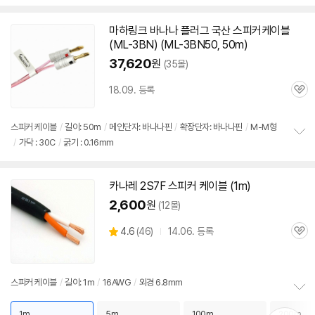
펼
치
기
마하링크 바나나 플러그 국산
스피커
케이블
(ML-3BN) (ML-3BN50, 50m)
37,620
원
(35몰)
18.09. 등록
관
심
스피커
케이블
/
길이: 50m
/
메인단자: 바나나핀
/
확장단자: 바나나핀
/
M-M형
/
가닥 : 30C
/
굵기 : 0.16mm
정
보
펼
치
카나레 2S7F
스피커
케이블
(1m)
기
2,600
원
(12몰)
상
4.6
(
46)
14.06. 등록
관
별
품
심
점
리
뷰
스피커
케이블
/
길이: 1m
/
16AWG
/
외경 6.8mm
정
보
1m
5m
100m
200m