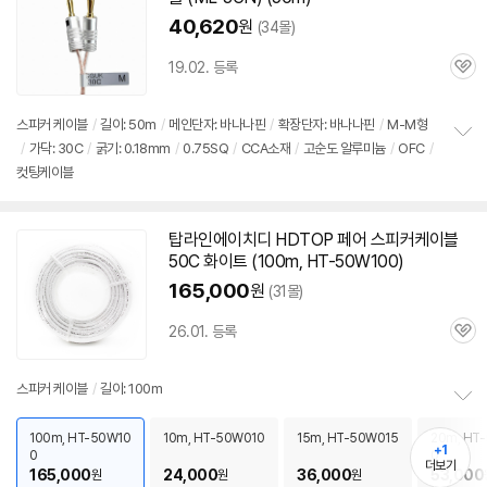
40,620
원
(34몰)
19.02. 등록
관
심
스피커
케이블
/
길이: 50m
/
메인단자: 바나나핀
/
확장단자: 바나나핀
/
M-M형
/
가닥: 30C
/
굵기: 0.18mm
/
0.75SQ
/
CCA소재
/
고순도 알루미늄
/
OFC
/
정
컷팅케이블
보
펼
치
기
탑라인에이치디 HDTOP 페어
스피커
케이블
50C
화이트 (100m, HT-50W100)
165,000
원
(31몰)
26.01. 등록
관
심
스피커
케이블
/
길이: 100m
정
보
100m, HT-50W10
10m, HT-50W010
15m, HT-50W015
20m, HT
+1
0
0
펼
더보기
165,000
24,000
36,000
53,000
원
원
원
치