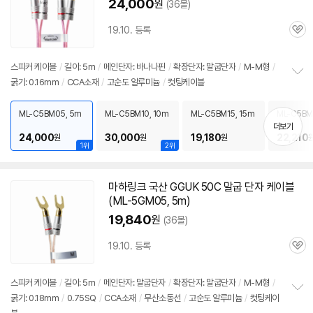
24,000
원
(36몰)
19.10. 등록
관
심
스피커
케이블
/
길이: 5m
/
메인단자: 바나나핀
/
확장단자: 말굽단자
/
M-M형
/
굵기: 0.16mm
/
CCA소재
/
고순도 알루미늄
/
컷팅케이블
정
보
펼
ML-C5BM05, 5m
ML-C5BM10, 10m
ML-C5BM15, 15m
ML-C5BM
치
m
더보기
기
24,000
30,000
19,180
22,210
원
원
원
1위
2위
마하링크 국산 GGUK
50C
말굽 단자
케이블
(ML-5GM05, 5m)
19,840
원
(36몰)
19.10. 등록
관
심
세부정보 열기/접기
스피커
케이블
/
길이: 5m
/
메인단자: 말굽단자
/
확장단자: 말굽단자
/
M-M형
/
굵기: 0.18mm
/
0.75SQ
/
CCA소재
/
무산소동선
/
고순도 알루미늄
/
컷팅케이
정