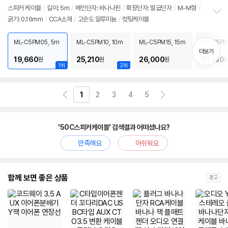
스피커
케이블
/
길이: 5m
/
메인단자: 바나나핀
/
확장단자: 말굽단자
/
M-M형
/
굵기: 0.16mm
/
CCA소재
/
고순도 알루미늄
/
컷팅케이블
정
보
펼
ML-C5PM05, 5m
ML-C5PM10, 10m
ML-C5PM15, 15m
ML-C5PM
치
m
더보기
기
19,660
25,210
26,000
31,780
원
원
원
1위
2위
1
2
3
4
5
'50C스피커케이블' 검색결과 어떠셨나요?
만족해요
아쉬워요
함께 보면 좋은 상품
광고