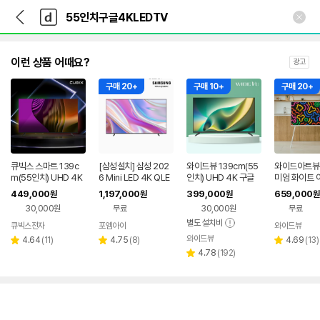
뒤
다
본문 바로가기
다
로
나
나
가
와
와
기
메
인
이런 상품 어때요?
광고
구매 20+
구매 10+
구매 20+
큐빅스 스마트 139c
[삼성설치] 삼성 202
와이드뷰 139cm(55
와이드아트뷰
m(55인치) UHD 4K
6 Mini LED 4K QLE
인치) UHD 4K 구글
미엄 화이트 
TV LED 구글 안드로
D AI 스마트 TV KU5
3.0 안드로이드 스마
드 셋트 QLED
449,000
1,197,000
399,000
659,000
원
원
원
원
이드 GTCBX55UH
5MH75AFXKR 138
트TV WGE55UT1
m(55인치) 
30,000원
무료
30,000원
무료
D-A1
cm 55인치 스마트티
기사방문 스탠드설치
구글 스마트 
비 1등급 스탠드형
무료
별도 설치비
리어 티비 거
큐빅스전자
포엠아이
와이드뷰
네이버
네이버
프레임
와이드뷰
리
페이
리
페이
리
4.64
(
11
)
4.75
(
8
)
4.69
(
13
)
별
별
별
뷰
뷰
리
뷰
4.78
(
192
)
점
점
별
점
수
수
뷰
수
점
수