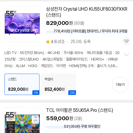
삼성전자 Crystal UHD KU55UF8030FXKR
(스탠드)
829,000
원
(93몰)
778,410원 [이마트몰] 현대카드 / 무이자 최대 3개월
상
4.6
(
42)
25.06. 등록
관
별
품
심
점
LED
TV
/
55인치
(138cm)
/
4K
UHD
/
주사율: 60Hz
/
에너지효율: 1등급
/
20
리
25년형
/
크리스털UHD
/
4K
업스케일링
/
필름메이커모드
/
HDR10+
/
VRR(6
정
뷰
0Hz)
/
ALLM
/
HGIG
/
게임모드
/
타이젠
/
HDMI(전체): 3개
/
출시가: 3,689,
보
펼
000원
치
스탠드
벽걸이
기
더보기
829,000
852,400
원
원
1위
2위
TCL 아이팔콘 55U65A Pro (스탠드)
559,000
원
(2몰)
531,050원 쿠팡 와우할인
와
우