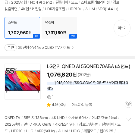
급
/
2025년형
/
NQ4 AI Gen2
/
필름메이커모드
/
스마트캘리브레이션
/
장르
정
뷰
맞춤화면
/
4K
업스케일링
/
HDR자동조절
/
HDR10+
/
ALLM
/
VRR(144Hz)
보
펼
/
HGIG
/
휴싱크
/
게임모드
/
HDMI2.1
/
FreeSync
/
타이젠
/
HDMI(전체): 4
치
개
/
출시가: 2,290,000원
스탠드
벽걸이
기
더보기
1,702,960
1,731,180
원
원
1위
2위
TIP
25년형 삼성 Neo QLED TV 가이드
LG전자 QNED AI 55QNED70ABA (스탠드)
1,076,820
원
(302몰)
1,018,901원 [SSG.COM] 현대카드 / 무이자 최대 3
개월
1
상
상
4.9
(
88)
25.08. 등록
품
관
별
의
품
심
점
견
리
QNED
TV
/
55인치
(138cm)
/
4K
UHD
/
주사율: 60Hz
/
에너지효율: 1등급
/
뷰
2025년형
/
알파7
4K
AI Gen8
/
4K
업스케일링
/
장르맞춤화면
/
필름메이커모
정
드
/
HDR10
/
HLG
/
VRR(60Hz)
/
ALLM
/
HGIG
/
게임모드
/
웹OS 25
/
H
보