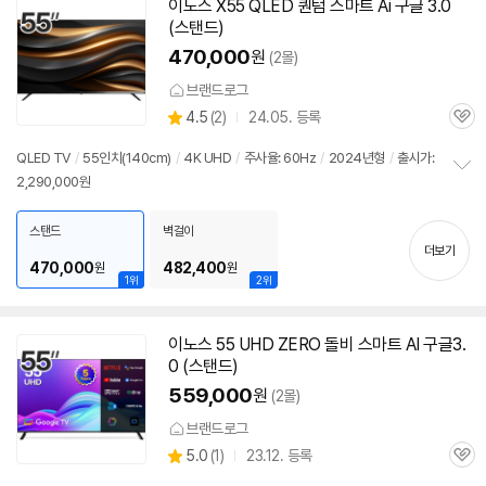
이노스 X55 QLED 퀀텀 스마트 Ai 구글 3.0
(스탠드)
470,000
원
(2몰)
브랜드로그
상
4.5
(
2)
24.05. 등록
관
별
품
심
점
QLED
TV
/
55인치
(140cm)
/
4K
UHD
/
주사율: 60Hz
/
2024년형
/
출시가:
리
2,290,000원
정
뷰
보
펼
스탠드
벽걸이
치
더보기
기
470,000
482,400
원
원
1위
2위
이노스 55 UHD ZERO 돌비 스마트 AI 구글3.
0 (스탠드)
559,000
원
(2몰)
브랜드로그
상
5.0
(
1)
23.12. 등록
관
별
품
심