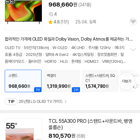
968,660
원
(241몰)
4
상
상
4.8
(
151)
25.04. 등록
품
관
별
의
품
심
점
견
리
합리적인 가격에 OLED 화질과 Dolby Vision, Dolby Atmos를 제공하는 가성비 중심의 엔트리 OLED TV
뷰
OLED
TV
/
55인치
(138cm)
/
W-OLED
/
4K
UHD
/
주사율: 120Hz
/
에너지
효율: 4등급
/
2025년형
/
알파8 AI Gen2
/
4K
업스케일링
/
장르맞춤화면
/
필
정
름메이커모드
/
돌비비전
/
HDR10
/
HLG
/
톤매핑
/
HDMI2.1
/
VRR(120Hz)
보
펼
/
ALLM
/
HGIG
/
G-Sync Compatible
/
FreeSync
/
게임모드
/
웹OS 25
치
/
HDMI(전체): 4개
/
출시가: 1,804,000원
스탠드
벽걸이
스탠드+사운드바, SQ
벽걸이+사운
기
C1
C1
더보기
968,660
1,319,990
1,574,780
1,574,7
원
원
원
1위
2위
TIP
25년형 LG OLED TV 가이드
TCL 55A300 PRO (스탠드+사운드바, 뱅앤
올룹슨)
810,570
원
(6몰)