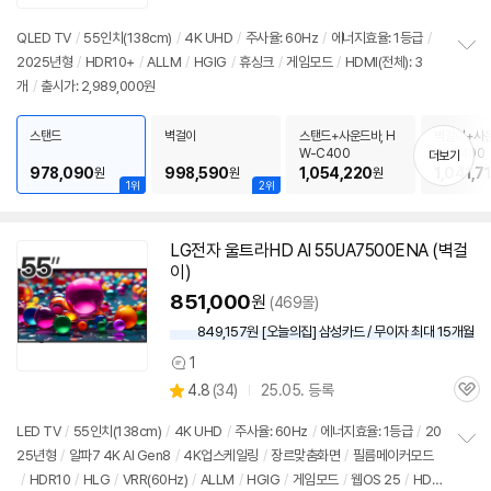
품
심
점
견
리
QLED
TV
/
55인치
(138cm)
/
4K
UHD
/
주사율: 60Hz
/
에너지효율: 1등급
/
뷰
2025년형
/
HDR10+
/
ALLM
/
HGIG
/
휴싱크
/
게임모드
/
HDMI(전체): 3
정
개
/
출시가: 2,989,000원
보
펼
치
스탠드
벽걸이
스탠드+사운드바, H
벽걸이+사운
기
W-C400
W-C400
더보기
978,090
998,590
1,054,220
1,041,7
원
원
원
1위
2위
LG전자 울트라HD AI 55UA7500ENA (벽걸
이)
851,000
원
(469몰)
849,157원 [오늘의집] 삼성카드 / 무이자 최대 15개월
1
상
상
4.8
(
34)
25.05. 등록
품
관
별
의
품
심
점
견
LED
TV
/
55인치
(138cm)
/
4K
UHD
/
주사율: 60Hz
/
에너지효율: 1등급
/
20
리
25년형
/
알파7
4K
AI Gen8
/
4K
업스케일링
/
장르맞춤화면
/
필름메이커모드
정
뷰
/
HDR10
/
HLG
/
VRR(60Hz)
/
ALLM
/
HGIG
/
게임모드
/
웹OS 25
/
HD
보