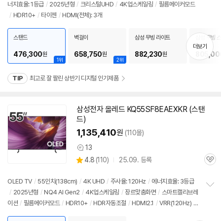
너지효율: 1등급
/
2025년형
/
크리스털UHD
/
4K
업스케일링
/
필름메이커모드
정
/
HDR10+
/
타이젠
/
HDMI(전체): 3개
보
펼
치
스탠드
벽걸이
삼성 무빙 라이트
삼성 무빙 
기
더보기
476,300
658,750
882,230
805,00
원
원
원
1위
2위
TIP
최고로 잘 팔린 상반기 디지털 인기제품
삼성전자 올레드 KQ55SF8EAEXKR (스탠
드)
1,135,410
원
(110몰)
13
상
상
4.8
(
110)
25.09. 등록
품
관
별
의
품
심
점
견
리
OLED
TV
/
55인치
(138cm)
/
4K
UHD
/
주사율: 120Hz
/
에너지효율: 3등급
뷰
/
2025년형
/
NQ4 AI Gen2
/
4K
업스케일링
/
장르맞춤화면
/
스마트캘리브레
정
이션
/
필름메이커모드
/
HDR10+
/
HDR자동조절
/
HDMI2.1
/
VRR(120Hz)
/
보
펼
ALLM
/
HGIG
/
FreeSync
/
게임모드
/
타이젠
/
HDMI(전체): 4개
/
출시가: 1,