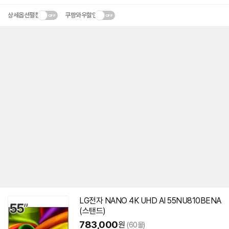
상세옵션펼침
쿠팡와우할인
LG전자 NANO
4K
UHD AI 55NU810BENA
(스탠드)
783,000
원
(60몰)