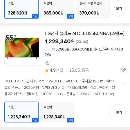
펼
스탠드
벽걸이
상하좌우형 벽걸이
치
더보기
기
328,820
365,000
370,000
원
원
원
1위
2위
LG전자 올레드 AI OLED55B5NNA (스탠드)
1,228,340
원
(235몰)
1,157,906원 [SSG.COM] 현대카드 / 무이자 최대 3
개월
1
상
상
4.9
(
40)
25.05. 등록
품
관
별
의
품
심
점
견
OLED
TV
/
55인치
(138cm)
/
W-OLED
/
4K
UHD
/
주사율: 120Hz
/
에너지
리
효율: 4등급
/
2025년형
/
알파8 AI Gen2
/
4K
업스케일링
/
장르맞춤화면
/
필
정
뷰
름메이커모드
/
돌비비전
/
HDR10
/
HLG
/
톤매핑
/
HDMI2.1
/
VRR(120Hz)
보
펼
/
ALLM
/
HGIG
/
G-Sync Compatible
/
FreeSync
/
게임모드
/
웹OS 25
치
/
HDMI(전체): 3개
/
출시가: 1,890,000원
스탠드
벽걸이
기
더보기
1,228,340
1,228,340
원
원
1위
2위