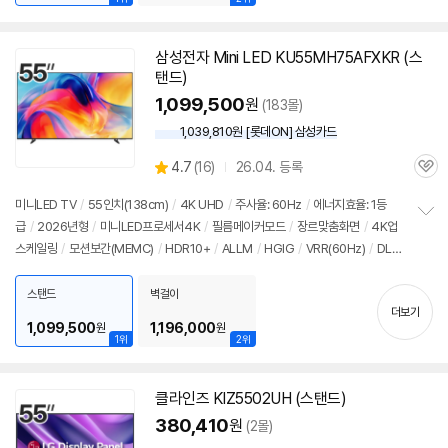
삼성전자 Mini LED KU55MH75AFXKR (스
탠드)
1,099,500
원
(183몰)
1,039,810원 [롯데ON] 삼성카드
상
4.7
(
16)
26.04. 등록
관
별
품
심
점
미니LED
TV
/
55인치
(138cm)
/
4K
UHD
/
주사율: 60Hz
/
에너지효율: 1등
리
급
/
2026년형
/
미니LED프로세서
4K
/
필름메이커모드
/
장르맞춤화면
/
4K
업
정
뷰
스케일링
/
모션보간(MEMC)
/
HDR10+
/
ALLM
/
HGIG
/
VRR(60Hz)
/
DL
보
펼
G: 120Hz
/
타이젠
/
HDMI(전체): 3개
/
출시가: 1,450,000원
치
스탠드
벽걸이
기
더보기
1,099,500
1,196,000
원
원
1위
2위
클라인즈 KIZ5502UH (스탠드)
380,410
원
(2몰)