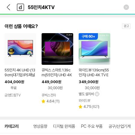
뒤
다
본문 바로가기
다
로
나
나
가
와
와
기
메
인
이런 상품 어때요?
광고
구매 60+
55인치 4K UHD (13
큐빅스 스마트 139c
와이드뷰 139cm(55
9cm)대기업 IPS패널
m(55인치) UHD 4K
인치) UHD 4K TV E
중소기업TV 제주/서
TV LED 구글 안드로
KW55UT1 에너지1
404,000
449,000
349,000
원
원
원
귀포 당일설치 제주TV
이드 GTCBX55UH
등급 기사방문 스탠드
무료
30,000원
30,000원
총판
D-A1
설치 무료
별도 설치비
금영드림TV
큐빅스전자
네이버
네이버
와이드뷰
페이
리
페이
4.64
(
11
)
별
뷰
리
4.75
(
621
)
점
별
수
뷰
점
수
상
카테고리
영상음향
디지털 완제품
PC 주요 부품
공구/산업기계
세
검