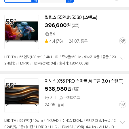
1위
2위
필립스 55PUN5030 (스탠드)
396,600
원
(2몰)
84
상
상
4.4
(
78)
24.07. 등록
품
관
별
의
품
심
점
견
세부정보 열기/접기
리
LED
TV
/
55인치
(138cm)
/
4K
UHD
/
주사율: 60Hz
/
에너지효율: 1등급
/
20
뷰
24년형
/
HDR10
/
HDMI(전체): 3개
/
출시가: 1,804,000원
정
보
펼
치
이노스 X55 PRO 스마트 Ai 구글 3.0 (스탠드)
기
538,980
원
(1몰)
7
브랜드로그
상
24.05. 등록
품
관
의
심
견
LED
TV
/
55인치
(140cm)
/
4K
UHD
/
주사율: 120Hz
/
에너지효율: 1등급
/
2
024년형
/
돌비비전
/
HDR10
/
HLG
/
HDMI2.1
/
VRR(144Hz)
/
ALLM
/
Fr
정