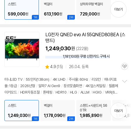
치
스탠드
벽걸이
상하좌우형 벽걸이
기
더보기
599,000
613,190
729,000
원
원
원
1위
2위
LG전자 QNED evo AI 55QNED80BEA (스
탠드)
1,249,030
원
(222몰)
1,181,100원 쿠팡 신한카드 구매 시
와
우
상
4.9
(
15)
26.04. 등록
할
관
별
인
품
심
점
가
리
미니LED
TV
/
55인치
(138cm)
/
4K
UHD
/
주사율: 60Hz
/
리모컨
/
에너지효
뷰
율: 1등급
/
2026년형
/
알파7 AI Gen9
/
장르맞춤화면
/
4K
업스케일링
/
필름메
정
이커모드
/
HDR자동조절
/
톤매핑
/
HDR10
/
HLG
/
ALLM
/
HGIG
/
VRR(60
보
펼
Hz)
/
게임모드
/
웹OS 26
/
HDMI(전체): 3개
/
출시가: 1,490,000원
치
스탠드
벽걸이
스탠드+사운드바, S6
벽걸이+사운
기
0TR
0TR
더보기
1,249,030
1,178,090
1,985,890
1,985,8
원
원
원
1위
2위