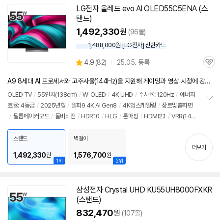
LG전자 올레드 evo AI OLED55C5ENA (스
탠드)
1,492,330
원
(96몰)
1,488,000원 [LG전자] 신한카드
상
4.9
(
82)
25.05. 등록
관
별
품
심
점
A9 8세대 AI 프로세서와 고주사율(144Hz)을 지원해 게이밍과 영상 시청에 강력한 성능을 갖춘 OLED 모델
리
뷰
OLED
TV
/
55인치
(138cm)
/
W-OLED
/
4K
UHD
/
주사율: 120Hz
/
에너지
효율: 4등급
/
2025년형
/
알파9
4K
AI Gen8
/
4K
업스케일링
/
장르맞춤화면
정
/
필름메이커모드
/
돌비비전
/
HDR10
/
HLG
/
톤매핑
/
HDMI2.1
/
VRR(144
보
펼
Hz)
/
ALLM
/
HGIG
/
G-Sync Compatible
/
FreeSync
/
게임모드
/
웹OS
치
25
/
HDMI(전체): 3개
/
출시가: 2,690,000원
스탠드
벽걸이
기
더보기
1,492,330
1,576,700
원
원
1위
2위
삼성전자 Crystal UHD KU55UH8000FXKR
(스탠드)
832,470
원
(107몰)