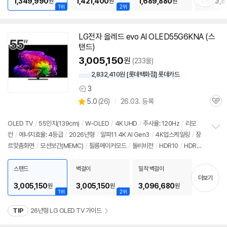
1,349,990
1,421,400
1,689,880
1,689,8
원
원
원
1위
2위
LG전자 올레드 evo AI OLED55G6KNA (스
탠드)
3,005,150
원
(233몰)
2,832,410원 [롯데백화점] 롯데카드
3
상
상
5.0
(
26)
26.03. 등록
품
관
별
의
품
심
점
견
리
OLED
TV
/
55인치
(139cm)
/
W-OLED
/
4K
UHD
/
주사율: 120Hz
/
리모
뷰
컨
/
에너지효율: 4등급
/
2026년형
/
알파11
4K
AI Gen3
/
4K
업스케일링
/
장
정
르맞춤화면
/
모션보간(MEMC)
/
필름메이커모드
/
돌비비전
/
HDR10
/
HDR자
보
펼
동조절
/
HLG
/
톤매핑
/
화면반사방지
/
블루라이트차단
/
HDMI2.1
/
VRR(165
치
Hz)
/
ALLM
/
HGIG
/
G-Sync Compatible
/
FreeSync
/
게임모드
/
웹OS
스탠드
벽걸이
밀착 벽걸이
기
더보기
26
/
HDMI(전체): 4개
/
출시가: 3,689,000원
3,005,150
3,005,150
3,096,680
원
원
원
1위
2위
TIP
26년형 LG OLED TV 가이드