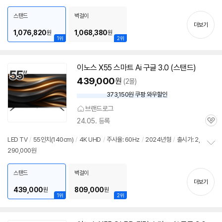
펼
DMI(전체): 2개
/
출시가: 2,290,000원
치
스탠드
벽걸이
기
더보기
1,076,820
1,068,380
원
원
1위
2위
이노스 X55 스마트 Ai 구글 3.0 (스탠드)
439,000
원
(2몰)
373,150원 쿠팡 와우할인
와
우
브랜드로그
할
24.05. 등록
인
관
가
심
LED
TV
/
55인치
(140cm)
/
4K
UHD
/
주사율: 60Hz
/
2024년형
/
출시가: 2,
290,000원
정
보
펼
스탠드
벽걸이
치
더보기
기
439,000
809,000
원
원
1위
2위