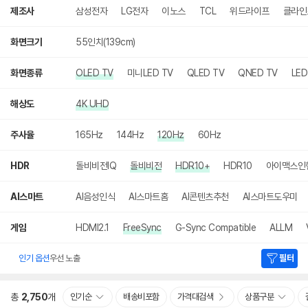
색
제조사
삼성전자
LG전자
이노스
TCL
위드라이프
클라인
화면크기
55인치(139cm)
화면종류
OLED TV
미니LED TV
QLED TV
QNED TV
LED
해상도
4K UHD
주사율
165Hz
144Hz
120Hz
60Hz
HDR
돌비비전IQ
돌비비전
HDR10+
HDR10
아이맥스인
AI스마트
AI음성인식
AI스마트홈
AI콘텐츠추천
AI스마트도우미
게임
HDMI2.1
FreeSync
G-Sync Compatible
ALLM
인기 옵션
우선 노출
필터
총
2,750
개
인기순
배송비포함
가격대검색
상품구분