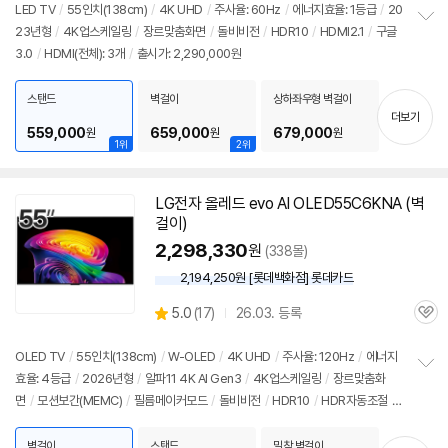
점
LED
TV
/
55인치
(138cm)
/
4K
UHD
/
주사율: 60Hz
/
에너지효율: 1등급
/
20
리
23년형
/
4K
업스케일링
/
장르맞춤화면
/
돌비비전
/
HDR10
/
HDMI2.1
/
구글
정
뷰
3.0
/
HDMI(전체): 3개
/
출시가: 2,290,000원
보
펼
치
스탠드
벽걸이
상하좌우형 벽걸이
기
더보기
559,000
659,000
679,000
원
원
원
1위
2위
LG전자 올레드 evo AI OLED55C6KNA (벽
걸이)
2,298,330
원
(338몰)
2,194,250원 [롯데백화점] 롯데카드
상
5.0
(
17)
26.03. 등록
관
별
품
심
점
리
OLED
TV
/
55인치
(138cm)
/
W-OLED
/
4K
UHD
/
주사율: 120Hz
/
에너지
뷰
효율: 4등급
/
2026년형
/
알파11
4K
AI Gen3
/
4K
업스케일링
/
장르맞춤화
정
면
/
모션보간(MEMC)
/
필름메이커모드
/
돌비비전
/
HDR10
/
HDR자동조절
/
보
펼
HLG
/
톤매핑
/
블루라이트차단
/
HDMI2.1
/
VRR(165Hz)
/
ALLM
/
HGIG
/
치
G-Sync Compatible
/
FreeSync
/
게임모드
/
웹OS 26
/
HDMI(전체): 4개
/
벽걸이
스탠드
밀착 벽걸이