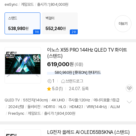
eeSync
/
게임모드
/
출시가: 1,804,000원
보
펼
치
스탠드
벽걸이
기
더보기
538,980
552,240
원
원
1위
2위
이노스 X55 PRO 144Hz QLED
TV
화이트
(스탠드)
619,000
원
(6몰)
580,960원 [롯데ON] 현대카드
1
브랜드로그
상
상
5.0
(
1)
24.07. 등록
품
관
별
의
품
심
점
견
QLED
TV
/
55인치
(140cm)
/
4K
UHD
/
주사율: 120Hz
/
에너지효율: 1등급
리
/
2024년형
/
돌비비전
/
HDR10
/
HLG
/
HDMI2.1
/
VRR(144Hz)
/
ALLM
정
뷰
/
FreeSync
/
게임모드
/
출시가: 1,804,000원
보
펼
치
기
LG전자 올레드 AI OLED55B5KNA (스탠드)