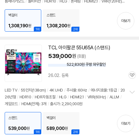
름메이커모드
/
돌비비전
/
HDR10
/
HLG
/
톤매핑
/
HDMI2.1
/
VRR(120Hz)
보
펼
/
ALLM
/
HGIG
/
G-Sync Compatible
/
FreeSync
/
게임모드
/
웹OS 25
치
/
HDMI(전체): 3개
/
출시가: 2,290,000원
벽걸이
스탠드
기
더보기
1,308,190
1,308,200
원
원
1위
2위
TCL 아이팔콘 55U65A (스탠드)
539,000
원
(8몰)
522,830원 쿠팡 와우할인
와
우
26.02. 등록
할
관
인
심
가
LED
TV
/
55인치
(138cm)
/
4K
UHD
/
주사율: 60Hz
/
에너지효율: 1등급
/
20
26년형
/
HDR10
/
HDR자동조절
/
HLG
/
HDMI2.1
/
VRR(60Hz)
/
ALLM
/
정
게임모드
/
HDMI(전체): 3개
/
출시가: 2,290,000원
보
펼
치
스탠드
벽걸이
기
더보기
539,000
589,000
원
원
1위
2위