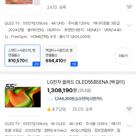
24.10. 등록
관
심
QLED
TV
/
55인치
(139cm)
/
4K
UHD
/
주사율: 120Hz
/
에너지효율: 3등급
/
2024년형
/
돌비비전IQ
/
HDR10+
/
화면반사방지
/
HDMI2.1
/
VRR(144H
정
z)
/
FreeSync
/
HDMI(전체): 4개
/
출시가: 1,804,000원
보
펼
치
스탠드+사운드바, 뱅
벽걸이+사운드바, 뱅
기
앤올룹슨
앤올룹슨
더보기
810,570
694,410
원
원
2위
1위
LG전자 올레드 OLED55B5ENA (벽걸이)
1,308,190
원
(284몰)
1,246,200원 [LG전자] 신한카드
상
4.7
(
26)
25.05. 등록
관
별
품
심
점
리
OLED
TV
/
55인치
(138cm)
/
W-OLED
/
4K
UHD
/
주사율: 120Hz
/
에너지
뷰
효율: 4등급
/
2025년형
/
알파8 AI Gen2
/
4K
업스케일링
/
장르맞춤화면
/
필
정