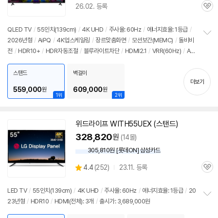
26.02. 등록
할
관
인
심
가
QLED
TV
/
55인치
(139cm)
/
4K
UHD
/
주사율: 60Hz
/
에너지효율: 1등급
/
2026년형
/
AiPQ
/
4K
업스케일링
/
장르맞춤화면
/
모션보간(MEMC)
/
돌비비
정
전
/
HDR10+
/
HDR자동조절
/
블루라이트차단
/
HDMI2.1
/
VRR(60Hz)
/
AL
보
펼
LM
/
게임모드
/
HDMI(전체): 3개
/
출시가: 3,689,000원
치
스탠드
벽걸이
기
더보기
559,000
609,000
원
원
1위
2위
위드라이프 WITH55UEX (스탠드)
328,820
원
(14몰)
305,810원 [롯데ON] 삼성카드
상
4.4
(
252)
23.11. 등록
관
별
품
심
점
리
LED
TV
/
55인치
(139cm)
/
4K
UHD
/
주사율: 60Hz
/
에너지효율: 1등급
/
20
뷰
23년형
/
HDR10
/
HDMI(전체): 3개
/
출시가: 3,689,000원
정
보