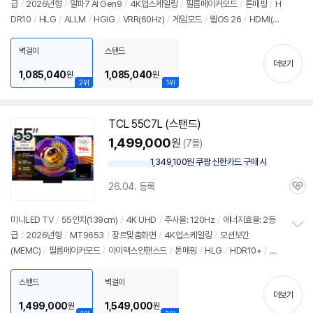
급
/
2026년형
/
알파7 AI Gen9
/
4K
업스케일링
/
필름메이커모드
/
톤매핑
/
H
정
뷰
DR10
/
HLG
/
ALLM
/
HGIG
/
VRR(60Hz)
/
게임모드
/
웹OS 26
/
HDMI(전
보
펼
체): 3개
/
출시가: 1,804,000원
치
벽걸이
스탠드
기
더보기
1,085,040
1,085,040
원
원
2위
1위
TCL 55C7L (스탠드)
1,499,000
원
(7몰)
1,349,100원 쿠팡 신한카드 구매 시
와
우
26.04. 등록
할
관
인
심
가
미니LED
TV
/
55인치
(139cm)
/
4K
UHD
/
주사율: 120Hz
/
에너지효율: 2등
급
/
2026년형
/
MT9653
/
장르맞춤화면
/
4K
업스케일링
/
모션보간
정
(MEMC)
/
필름메이커모드
/
아이맥스인핸스드
/
톤매핑
/
HLG
/
HDR10+
/
HD
보
펼
R자동조절
/
돌비비전IQ
/
화면반사방지
/
ALLM
/
VRR(288Hz)
/
게임모드
/
H
치
DMI2.1
/
FreeSync
/
DLG: 288Hz
/
구글5.0
/
HDMI(전체): 4개
/
출시가: 1,8
스탠드
벽걸이
기
더보기
04,000원
1,499,000
1,549,000
원
원