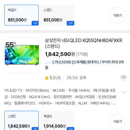
펼
MI(전체): 2개
/
출시가: 1,340,000원
치
벽걸이
스탠드
기
더보기
851,000
851,000
원
원
1위
2위
삼성전자 네오QLED KQ55QNH80AFXKR
(스탠드)
1,842,590
원
(179몰)
1,752,520원 [신세계몰] 현대카드 / 무이자 최대 3개
월
상
5.0
(
4)
26.04. 등록
관
별
품
심
점
리
미니LED
TV
/
55인치
(138cm)
/
4K
UHD
/
주사율: 144Hz
/
에너지효율: 4등
뷰
급
/
2026년형
/
NQ4 AI Gen2
/
장르맞춤화면
/
4K
업스케일링
/
모션보간(ME
정
MC)
/
필름메이커모드
/
HDR10+
/
HDR자동조절
/
ALLM
/
VRR(144Hz)
/
H
보
펼
GIG
/
휴싱크
/
게임모드
/
HDMI2.1
/
FreeSync
/
DLG: 240Hz
/
타이젠
/
H
치
DMI(전체): 4개
/
출시가: 1,890,000원
스탠드
벽걸이
기
더보기
1,842,590
1,914,000
원
원
1위
2위