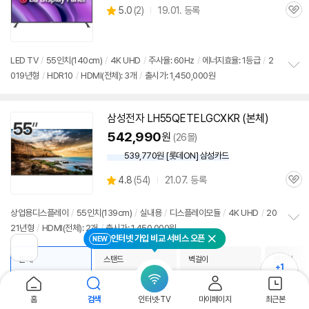
상
5.0
(
2)
19.01. 등록
관
별
품
심
점
리
뷰
LED
TV
/
55인치
(140cm)
/
4K
UHD
/
주사율: 60Hz
/
에너지효율: 1등급
/
2
019년형
/
HDR10
/
HDMI(전체): 3개
/
출시가: 1,450,000원
정
보
펼
치
삼성전자 LH55QETELGCXKR (본체)
기
542,990
원
(26몰)
539,770원 [롯데ON] 삼성카드
상
4.8
(
54)
21.07. 등록
관
별
품
심
점
리
상업용디스플레이
/
55인치
(139cm)
/
실내용
/
디스플레이모듈
/
4K
UHD
/
20
뷰
21년형
/
HDMI(전체): 2개
/
출시가: 1,450,000원
정
인터넷 가입 비교 서비스 오픈
NEW
닫기
보
이
펼
본체
스탠드
벽걸이
천장형
전
+1
치
페
더보기
기
이
542,990
576,000
618,990
1,560,
원
원
원
지
1위
2위
홈
검색
인터넷·TV
마이페이지
최근본
로