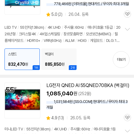
778,466원 [이마트몰] 현대카드 / 무이자 최대 3개월
상
5.0
(
2)
26.04. 등록
관
별
품
심
점
리
LED
TV
/
55인치
(138cm)
/
4K
UHD
/
주사율: 60Hz
/
에너지효율: 1등급
/
20
뷰
26년형
/
크리스탈
4K
/
4K
업스케일링
/
장르맞춤화면
/
모션보간(MEMC)
/
필
정
름메이커모드
/
HDR10+
/
VRR(60Hz)
/
ALLM
/
HGIG
/
게임모드
/
DLG: 12
보
펼
0Hz
/
타이젠
/
HDMI(전체): 3개
/
출시가: 2,690,000원
치
스탠드
벽걸이
기
더보기
832,470
885,850
원
원
1위
2위
LG전자 QNED AI 55QNED70BKA (벽걸이)
1,085,040
원
(252몰)
1,031,584원 [SSG.COM] 현대카드 / 무이자 최대 3
개월
상
4.9
(
13)
26.05. 등록
관
별
품
심
점
미니LED
TV
/
55인치
(138cm)
/
4K
UHD
/
주사율: 60Hz
/
에너지효율: 1등
리