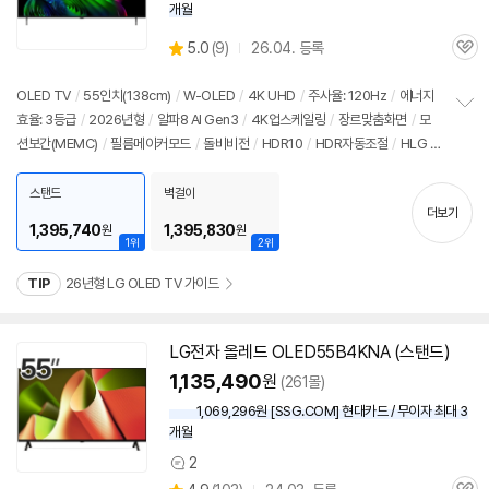
개월
상
5.0
(
9)
26.04. 등록
관
별
품
심
점
리
OLED
TV
/
55인치
(138cm)
/
W-OLED
/
4K
UHD
/
주사율: 120Hz
/
에너지
뷰
효율: 3등급
/
2026년형
/
알파8 AI Gen3
/
4K
업스케일링
/
장르맞춤화면
/
모
정
션보간(MEMC)
/
필름메이커모드
/
돌비비전
/
HDR10
/
HDR자동조절
/
HLG
/
보
펼
톤매핑
/
블루라이트차단
/
HDMI2.1
/
VRR(144Hz)
/
ALLM
/
HGIG
/
G-Syn
치
c Compatible
/
FreeSync
/
게임모드
/
웹OS 26
/
HDMI(전체): 4개
/
출시가:
스탠드
벽걸이
기
더보기
2,090,000원
1,395,740
1,395,830
원
원
1위
2위
TIP
26년형 LG OLED TV 가이드
LG전자 올레드 OLED55B4KNA (스탠드)
1,135,490
원
(261몰)
1,069,296원 [SSG.COM] 현대카드 / 무이자 최대 3
개월
2
상