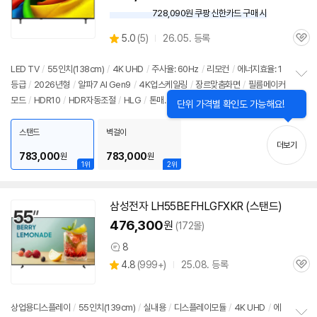
728,090원 쿠팡 신한카드 구매 시
와
우
상
5.0
(
5)
26.05. 등록
할
관
별
인
품
심
점
가
리
LED
TV
/
55인치
(138cm)
/
4K
UHD
/
주사율: 60Hz
/
리모컨
/
에너지효율: 1
뷰
등급
/
2026년형
/
알파7 AI Gen9
/
4K
업스케일링
/
장르맞춤화면
/
필름메이커
정
모드
/
HDR10
/
HDR자동조절
/
HLG
/
톤매
보
펼
핑
/
VRR(60Hz)
/
ALLM
/
HGIG
/
게임모드
/
웹OS 26
/
HDMI(전체): 2개
치
스탠드
벽걸이
기
더보기
783,000
783,000
원
원
1위
2위
삼성전자 LH55BEFHLGFXKR (스탠드)
476,300
원
(172몰)
8
상
상
4.8
(
999+)
25.08. 등록
품
관
별
의
품
심
점
견
리
상업용디스플레이
/
55인치
(139cm)
/
실내용
/
디스플레이모듈
/
4K
UHD
/
에
뷰