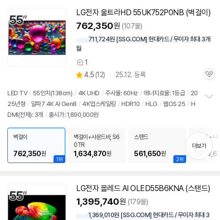
LG전자 울트라HD 55UK752P0NB (벽걸이)
762,350
원
(107몰)
711,724원 [SSG.COM] 현대카드 / 무이자 최대 3개
월
1
상
상
4.5
(
12)
25.12. 등록
품
관
별
의
품
심
점
견
LED
TV
/
55인치
(138cm)
/
4K
UHD
/
주사율: 60Hz
/
에너지효율: 1등급
/
20
리
25년형
/
알파7
4K
AI Gen8
/
4K
업스케일링
/
HDR10
/
HLG
/
웹OS 25
/
H
정
뷰
DMI(전체): 3개
/
출시가: 1,890,000원
보
펼
치
벽걸이
벽걸이+사운드바, S6
스탠드
스탠드+사운
기
0TR
0TR
더보기
762,350
1,634,870
561,650
1,597,6
원
원
원
1위
2위
LG전자 올레드 AI OLED55B6KNA (스탠드)
1,395,740
원
(179몰)
1,369,010원 [SSG.COM] 현대카드 / 무이자 최대 3