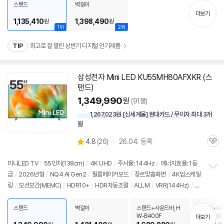
치
390,000원
스탠드
벽걸이
기
더보기
1,135,410
1,398,490
원
원
1위
2위
TIP
최고로 잘 팔린 상반기 디지털 인기제품
삼성전자 Mini LED KU55MH80AFXKR (스
탠드)
1,349,990
원
(91몰)
1,267,023원 [신세계몰] 현대카드 / 무이자 최대 3개
월
상
4.8
(
26)
26.04. 등록
관
별
품
심
점
리
미니LED
TV
/
55인치
(138cm)
/
4K
UHD
/
주사율: 144Hz
/
에너지효율: 1등
뷰
급
/
2026년형
/
NQ4 AI Gen2
/
필름메이커모드
/
장르맞춤화면
/
4K
업스케일
정
링
/
모션보간(MEMC)
/
HDR10+
/
HDR자동조절
/
ALLM
/
VRR(144Hz)
/
H
보
펼
GIG
/
휴싱크
/
게임모드
/
HDMI2.1
/
FreeSync
/
DLG: 240Hz
/
타이젠
/
H
치
DMI(전체): 3개
/
출시가: 1,640,000원
스탠드
벽걸이
스탠드+사운드바, H
벽걸이+사운
기
W-B400F
W-B400F
더보기