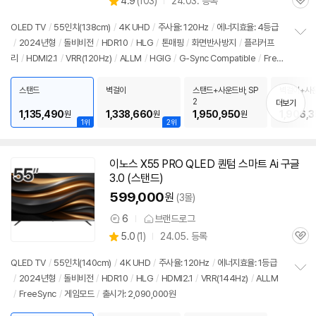
상
4.9
(
103)
24.03. 등록
품
관
별
의
품
심
점
견
OLED
TV
/
55인치
(138cm)
/
4K
UHD
/
주사율: 120Hz
/
에너지효율: 4등급
리
/
2024년형
/
돌비비전
/
HDR10
/
HLG
/
톤매핑
/
화면반사방지
/
플리커프
정
뷰
리
/
HDMI2.1
/
VRR(120Hz)
/
ALLM
/
HGIG
/
G-Sync Compatible
/
Free
보
펼
Sync
/
게임모드
/
HDMI(전체): 4개
/
출시가: 2,090,000원
치
스탠드
벽걸이
스탠드+사운드바, SP
벽걸이+사운
기
2
2
더보기
1,135,490
1,338,660
1,950,950
1,906,
원
원
원
1위
2위
이노스 X55 PRO QLED 퀀텀 스마트 Ai 구글
동
3.0 (스탠드)
영
상
599,000
원
(3몰)
6
브랜드로그
상
상
5.0
(
1)
24.05. 등록
품
관
별
의
품
심
점
견
QLED
TV
/
55인치
(140cm)
/
4K
UHD
/
주사율: 120Hz
/
에너지효율: 1등급
리
/
2024년형
/
돌비비전
/
HDR10
/
HLG
/
HDMI2.1
/
VRR(144Hz)
/
ALLM
정
뷰
/
FreeSync
/
게임모드
/
출시가: 2,090,000원
보
펼