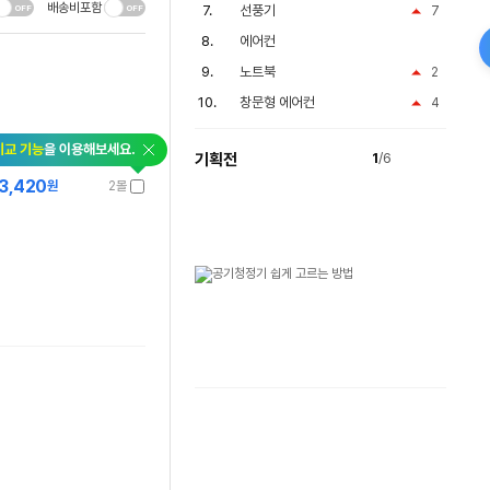
배송비포함
선풍기
7
에어컨
노트북
2
창문형 에어컨
4
비교 기능
을 이용해보세요.
기획전
1
/6
3,420
원
2몰