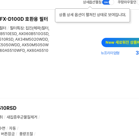
상세옵션펼침
쿠팡와우할인
상품 상세 옵션이 펼쳐진 상태로 보여집니다.
FX-D100D 호환용 필터
필터
/
필터특징
:
집진(헤파)필터
,
B510ESD, AX060B510GSD,
B510RSD, AX34M5020WDD,
New 새로워진 상품
K5050WDD, AX50M5050W
60A5510WFD, AX60A5510
3
뉴프리미엄형
10RSD
취
/
새집증후군물질제거
/
수면
/
자동
/
버튼잠금
/
풍량조절
/