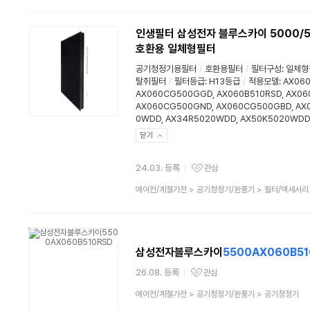
분
류
인생필터 삼성전자 블루스카이 5000/55
호환용 일체형필터
공기청정기용필터
/
호환용필터
/
필터구성
:
일체형
탈취필터
/
필터등급
:
H13등급
/
적용모델: AX060
AX060CG500GGD, AX060B510RSD, AX06
AX060CG500GND, AX060CG500GBD, AX
0WDD, AX34R5020WDD, AX50K5020WDD
닫기
24.03. 등록
관심
관심상품
상
에어컨/계절가전
>
공기청정기/환풍기
>
필터/액세서리
품
분
류
삼성전자블루스카이
5500AX060B51
26.08. 등록
관심
관심상품
상
에어컨/계절가전
>
공기청정기/환풍기
>
공기청정기
품