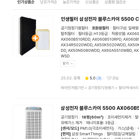
인기상품순
낮은가격순
높은가격순
신상품순
상품평 많은순
인생필터 삼성전자 블루스카이 5500 C
공기청정기용필터
/
호환용필터
/
필터구성
:
일체형
탈취필터
/
필터등급
:
H13등급
/
적용모델: AX060
AX060B510RDD, AX060B510RPD, AX060
AX34R5020WDD, AX50K5020WDD, AX50
DD, AX50N5080WDD, AX60A5510WBD, AX
WSD
닫기
25.02. 등록
5.0
(
3
)
관심
관심상품
상
에어컨/계절가전
>
공기청정기/환풍기
>
필터/액세서리
품
분
류
삼성전자 블루스카이 5500 AX060B5
공기청정기
/
18평(60㎡)
/
초미세먼지제거
/
탈
유해가스 제거
/
에너지효율
:
3등급
/
[센서/모드]
PM1.0(극초미세먼지)
/
가스(냄새)
/
[편의]
삼성 SmartThings
/
필터점검/교체알림
/