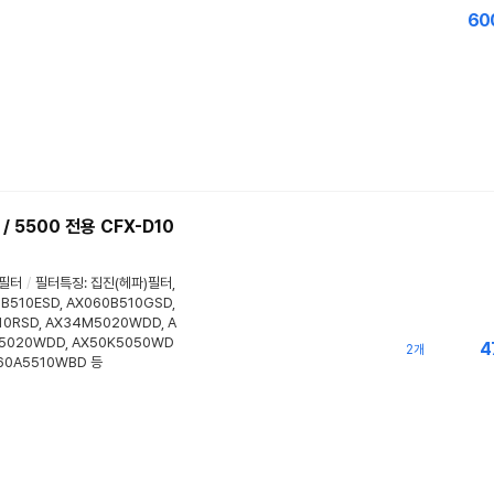
60
5500 전용 CFX-D10
필터
/
필터특징
:
집진(헤파)필터
,
B510ESD, AX060B510GSD,
10RSD, AX34M5020WDD, A
5020WDD, AX50K5050WD
4
2개
X60A5510WBD 등