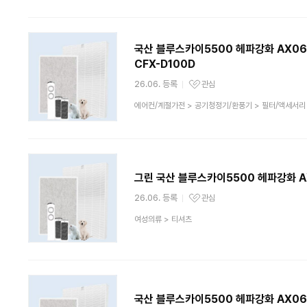
류
국산 블루스카이5500 헤파강화 AX0
CFX-D100D
26.06. 등록
관심
관심상품
상
에어컨/계절가전
>
공기청정기/환풍기
>
필터/액세서리
품
분
류
그린 국산 블루스카이5500 헤파강화 A
26.06. 등록
관심
관심상품
상
여성의류
>
티셔츠
품
분
류
국산 블루스카이5500 헤파강화 AX06