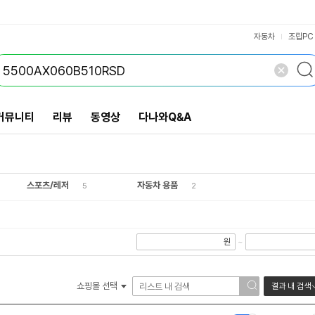
VS검색
개 담김
삭제
검색
닫기
닫기
자동차
조립PC
커뮤니티
리뷰
동영상
다나와Q&A
스포츠/레저
자동차 용품
5
2
원
~
쇼핑몰 선택
결과 내 검색