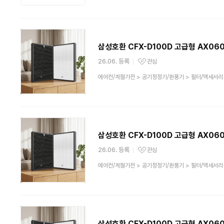
분
류
삼성호환 CFX-D100D 고급형 AX06
26.06. 등록
관심
관심상품
상
에어컨/계절가전
>
공기청정기/환풍기
>
필터/액세서리
품
분
류
삼성호환 CFX-D100D 고급형 AX06
26.06. 등록
관심
관심상품
상
에어컨/계절가전
>
공기청정기/환풍기
>
필터/액세서리
품
분
류
삼성호환 CFX-D100D 고급형 AX06