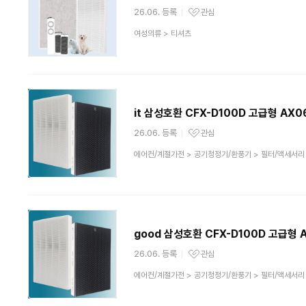
26.06. 등록
관심
관심상품
상
여성의류
>
티셔츠
품
분
류
it 삼성호환 CFX-D100D 고급형 AX
26.06. 등록
관심
관심상품
상
에어컨/계절가전
>
공기청정기/환풍기
>
필터/액세서리
품
분
류
good 삼성호환 CFX-D100D 고급형
26.06. 등록
관심
관심상품
상
에어컨/계절가전
>
공기청정기/환풍기
>
필터/액세서리
품
분