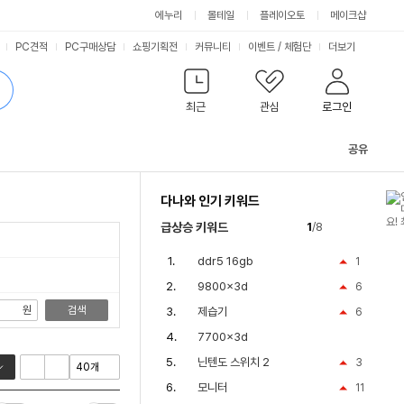
싫어요
좋아요
에누리
몰테일
플레이오토
메이크샵
PC견적
PC구매상담
쇼핑기획전
커뮤니티
이벤트
/
체험단
더보기
최근
관심
로그인
공유
관
련
다나와 인기 키워드
컨
텐
급상승 키워드
1
/8
츠
ddr5 16gb
1
9800x3d
6
원
검색
제습기
6
7700x3d
닌텐도 스위치 2
3
모니터
11