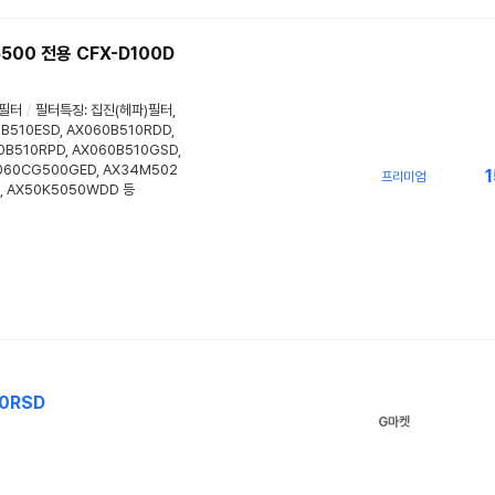
00 전용 CFX-D100D
필터
/
필터특징
:
집진(헤파)필터
,
B510ESD, AX060B510RDD,
0B510RPD, AX060B510GSD,
060CG500GED, AX34M502
1
프리미엄
, AX50K5050WDD 등
0RSD
G마켓