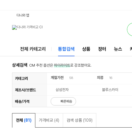
5500AX060B510RSD : 다나와 통합검색
검색될 최소 가격 입력
검색될 최대 가격 입력
별점
별점
리뷰수
리뷰수
서비스
다나와 앱
전체 카테고리
통합검색
상품
장터
뉴스
상세검색
CM 추천 옵션은
하이라이트
로 강조했어요.
계절가전
의류
58
16
카테고리
삼성전자
블루스카이
제조사/브랜드
배송/가격
빠른배송
전체
(81)
가격비교
(4)
검색 상품
(109)