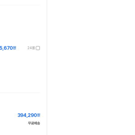
5,670
원
24몰
394,290
원
무료배송