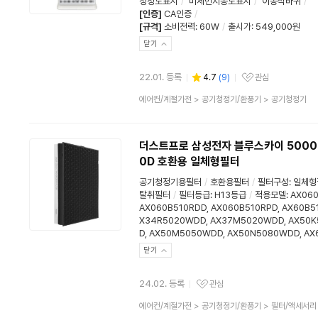
청정도표시
/
미세먼지농도표시
/
이동식바퀴
/
[인증]
CA인증
/
[규격]
소비전력
:
60W
/
출시가: 549,000원
닫기
22.01. 등록
4.7
(
9
)
관심
관심상품
상
에어컨/계절가전
>
공기청정기/환풍기
>
공기청정기
품
분
류
더스트프로 삼성전자 블루스카이 5000 / 
0D 호환용 일체형필터
공기청정기용필터
/
호환용필터
/
필터구성
:
일체형
탈취필터
/
필터등급
:
H13등급
/
적용모델: AX060
AX060B510RDD, AX060B510RPD, AX60B5
X34R5020WDD, AX37M5020WDD, AX50K
D, AX50M5050WDD, AX50N5080WDD, A
닫기
24.02. 등록
관심
관심상품
상
에어컨/계절가전
>
공기청정기/환풍기
>
필터/액세서리
품