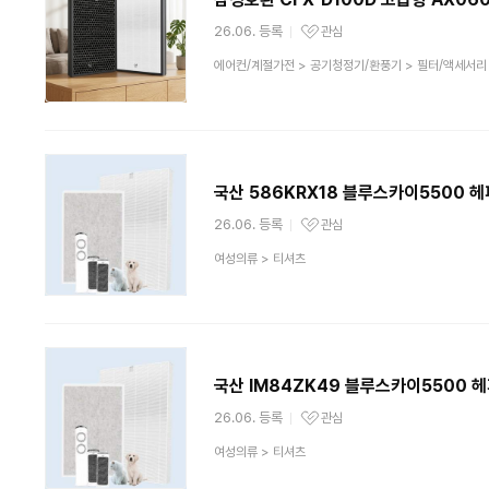
26.06. 등록
관심
관심상품
상
에어컨/계절가전
>
공기청정기/환풍기
>
필터/액세서리
품
분
류
국산 586KRX18 블루스카이5500 헤
26.06. 등록
관심
관심상품
상
여성의류
>
티셔츠
품
분
류
국산 IM84ZK49 블루스카이5500 헤
26.06. 등록
관심
관심상품
상
여성의류
>
티셔츠
품
분