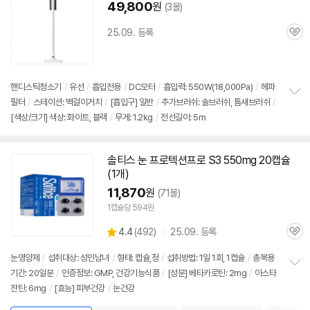
49,800
원
(3몰)
25.09. 등록
관
심
핸디스틱청소기
/
유선
/
흡입전용
/
DC모터
/
흡입력: 550W(18,000Pa)
/
헤파
필터
/
스테이션: 벽걸이거치
/
[흡입구] 일반
/
추가브러쉬: 솔브러쉬, 틈새브러쉬
/
정
[색상/크기] 색상: 화이트, 블랙
/
무게: 1.2kg
/
전선길이: 5m
보
펼
치
기
솔티스 눈 프로텍션프로 S3 550mg 20캡슐
(1개)
11,870
원
(71몰)
1캡슐당 594원
상
4.4
(
492)
25.09. 등록
관
별
품
심
점
눈영양제
/
섭취대상: 성인남녀
/
형태: 캡슐,정
/
섭취방법: 1일 1회, 1캡슐
/
총복용
리
기간: 20일분
/
인증정보: GMP, 건강기능식품
/
[성분] 베타카로틴: 2mg
/
아스타
정
뷰
잔틴: 6mg
/
[효능] 피부건강
/
눈건강
보
펼