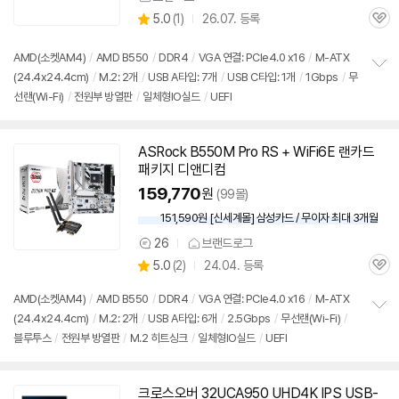
상
5.0
(
1)
26.07. 등록
관
별
품
심
점
리
AMD(소켓AM4)
/
AMD B550
/
DDR4
/
VGA 연결: PCIe4.0 x16
/
M-ATX
뷰
(24.4x24.4cm)
/
M.2: 2개
/
USB A타입: 7개
/
USB C타입: 1개
/
1Gbps
/
무
정
선랜(Wi-Fi)
/
전원부 방열판
/
일체형IO실드
/
UEFI
보
펼
치
기
ASRock B550M Pro RS + WiFi6E 랜카드
패키지 디앤디컴
159,770
원
(99몰)
151,590원 [신세계몰] 삼성카드 / 무이자 최대 3개월
26
브랜드로그
상
상
5.0
(
2)
24.04. 등록
품
관
별
의
품
심
점
견
AMD(소켓AM4)
/
AMD B550
/
DDR4
/
VGA 연결: PCIe4.0 x16
/
M-ATX
리
(24.4x24.4cm)
/
M.2: 2개
/
USB A타입: 6개
/
2.5Gbps
/
무선랜(Wi-Fi)
/
정
뷰
블루투스
/
전원부 방열판
/
M.2 히트싱크
/
일체형IO실드
/
UEFI
보
펼
치
기
크로스오버 32UCA950 UHD4K IPS USB-