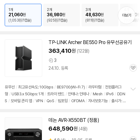
펼
치
1개
2개
3개
4개
기
21,060
36,980
48,630
87,100
원
원
원
더보기
(1,053원/1캡슐)
(925원/1캡슐)
(811원/1캡슐)
(1,089원/
TP-LINK Archer BE550 Pro 유무선공유기
363,410
원
(122몰)
3
상
24.10. 등록
품
관
의
심
견
유무선
/
최고유선속도: 10Gbps
/
BE9700(Wi-Fi 7)
/
라우터형
/
전원플러그
형
/
USB3.x 5Gbps: 1개
/
트라이 밴드
/
안테나: 인테나
/
Mesh
/
IPv6
/
DDN
정
S
/
모바일 관리 앱
/
VPN
/
QoS
/
빔포밍
/
OFDMA
/
자녀보호기능
/
출시가: 8
보
펼
9,000원
치
기
데논 AVR-X550BT (정품)
648,590
원
(4몰)