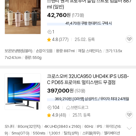
스탠리 퀜처 프로투어 플립 스트로 텀블러 887
ml (일반)
42,760
원
(173몰)
41,470원 쿠팡 현대카드 구매 시
와
우
1
상
할
상
4.8
(
377)
25.02. 등록
품
인
관
별
의
가
품
심
점
견
보온보냉병(텀블러)
/
손잡이 있음
/
용량: 887ml
/
재질: 스테인리스
/
크기: 13.5x
리
7x24.1cm
/
중량: 550g
뷰
크로스오버 32UCA950 UHD4K IPS USB-
C PD65 프로아트 멀티스탠드 무결점
397,000
원
(53몰)
369,210원 [G마켓] 삼성카드 / 무이자 최대 24개월
104
브랜드로그
상
상
4.9
(
48)
25.11. 등록
품
관
별
의
품
심
점
견
모니터
/
80cm(32인치)
/
4K UHD(3840 x 2160)
/
60Hz
/
IPS
/
와이드(16:
리
9)
/
5ms(GTG)
/
550nits
/
1,300:1
/
틸트(상하)
/
스위블(좌우)
/
엘리베이션
정
뷰