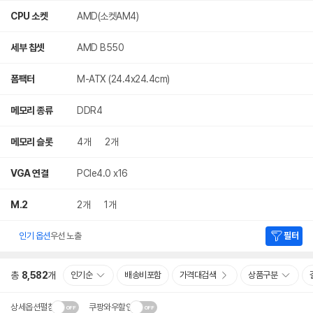
CPU 소켓
AMD(소켓AM4)
세부 칩셋
AMD B550
폼팩터
M-ATX (24.4x24.4cm)
메모리 종류
DDR4
메모리 슬롯
4개
2개
VGA 연결
PCIe4.0 x16
M.2
2개
1개
인기 옵션
우선 노출
필터
총
8,582
개
인기순
배송비포함
가격대검색
상품구분
상세옵션펼침
쿠팡와우할인