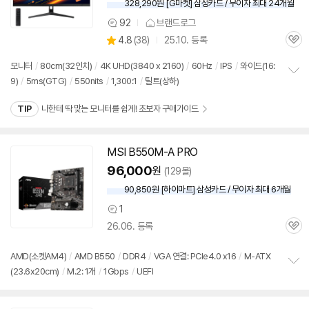
328,290원 [G마켓] 삼성카드 / 무이자 최대 24개월
92
브랜드로그
상
상
4.8
(
38)
25.10. 등록
품
관
별
의
품
심
점
견
모니터
/
80cm(32인치)
/
4K UHD(3840 x 2160)
/
60Hz
/
IPS
/
와이드(16:
리
9)
/
5ms(GTG)
/
550nits
/
1,300:1
/
틸트(상하)
정
뷰
보
TIP
나한테 딱 맞는 모니터를 쉽게! 초보자 구매가이드
펼
치
기
MSI B550M-A PRO
96,000
원
(129몰)
90,850원 [하이마트] 삼성카드 / 무이자 최대 6개월
1
상
26.06. 등록
품
관
의
심
견
AMD(소켓AM4)
/
AMD B550
/
DDR4
/
VGA 연결: PCIe4.0 x16
/
M-ATX
(23.6x20cm)
/
M.2: 1개
/
1Gbps
/
UEFI
정
보
펼