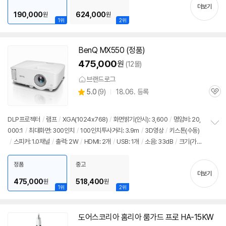
기
더보기
190,000
624,000
원
원
1위
2위
BenQ MX550 (정품)
475,000
원
(12몰)
브랜드로그
상
5.0
(
9)
18.06. 등록
관
별
품
심
점
리
DLP프로젝터
/
램프
/
XGA(1024x768)
/
화면밝기(안시): 3,600
/
명암비: 20,
뷰
000:1
/
최대화면: 300인치
/
100인치투사거리: 3.9m
/
3D영상
/
키스톤(수동)
정
/
스피커: 1.0채널
/
출력: 2W
/
HDMI: 2개
/
USB: 1개
/
소음: 33dB
/
크기(가로
보
펼
x세로x깊이): 296x120x221mm
치
정품
중고
기
더보기
475,000
518,400
원
원
1위
2위
도어스코리아 홈리아 룸가드 프로 HA-15KW