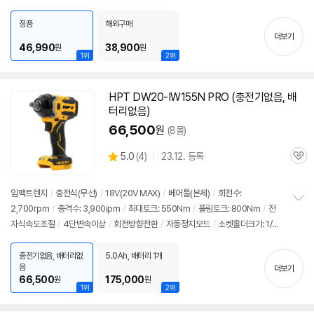
펼
시
/
입력방식:USB
/
출력방식:커넥션핀
/
사용모델:SONY A99 II,A77 II,A99,A6
치
8,CCD-TRV98,NEX-FS700,NX5N,NX100,AX2000E,FDR-AX1,HXR-NX3,
정품
해외구매
기
더보기
HXR-NX5,NEX-FS700,FS100J,PXW-Z100등
46,990
38,900
원
원
1위
2위
HPT DW20-IW155N PRO (충전기없음, 배
터리없음)
66,500
원
(8몰)
상
5.0
(
4)
23.12. 등록
관
별
품
심
점
리
임팩트렌치
/
충전식(무선)
/
18V(20V MAX)
/
베어툴(본체)
/
회전수:
뷰
2,700rpm
/
충격수: 3,900ipm
/
최대토크: 550Nm
/
풀림토크: 800Nm
/
전
정
자식속도조절
/
4단변속이상
/
회전방향전환
/
자동정지모드
/
소켓홀더크기: 1/2
보
펼
인치
/
LED라이트
/
벨트클립
/
헤드전장: 147mm
/
무게: 1.35kg
/
호환배터리:
치
디월트
/
크기: 147 x 210mm
충전기없음, 배터리없
5.0Ah, 배터리 1개
기
음
더보기
66,500
175,000
원
원
1위
2위