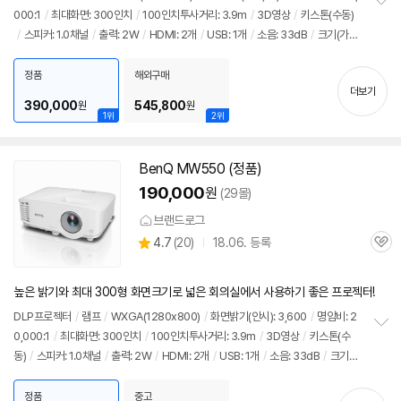
뷰
000:1
/
최대화면: 300인치
/
100인치투사거리: 3.9m
/
3D영상
/
키스톤(수동)
정
/
스피커: 1.0채널
/
출력: 2W
/
HDMI: 2개
/
USB: 1개
/
소음: 33dB
/
크기(가로
보
펼
x세로x깊이): 296x120x221mm
치
정품
해외구매
기
더보기
390,000
545,800
원
원
1위
2위
BenQ MW550 (정품)
190,000
원
(29몰)
브랜드로그
상
4.7
(
20)
18.06. 등록
관
별
품
심
점
리
높은 밝기와 최대 300형 화면크기로 넓은 회의실에서 사용하기 좋은 프로젝터!
뷰
DLP프로젝터
/
램프
/
WXGA(1280x800)
/
화면밝기(안시): 3,600
/
명암비: 2
0,000:1
/
최대화면: 300인치
/
100인치투사거리: 3.9m
/
3D영상
/
키스톤(수
정
동)
/
스피커: 1.0채널
/
출력: 2W
/
HDMI: 2개
/
USB: 1개
/
소음: 33dB
/
크기
보
펼
(가로x세로x깊이): 296x120x221mm
치
정품
중고