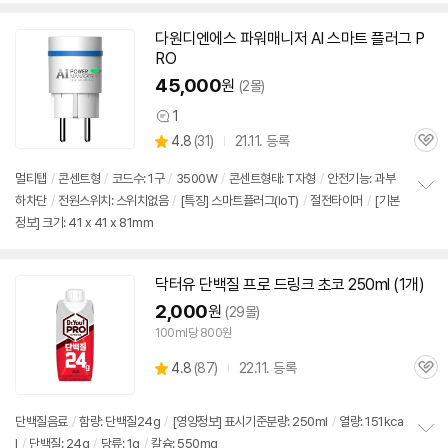
다원디엔에스 파워매니저 AI 스마트 플러그 P
RO
45,000
원
(2몰)
1
상
상
4.8
(
31)
21.11. 등록
품
관
별
의
품
심
점
견
멀티탭
/
콘센트형
/
코드수: 1구
/
3500W
/
콘센트형태: T자형
/
안전기능: 과부
리
하차단
/
전원스위치: 스위치없음
/
[특징] 스마트플러그(IoT)
/
절전타이머
/
[기본
정
뷰
정보] 크기: 41 x 41 x 81mm
보
펼
치
기
닥터유 단백질 프로 드링크 초코 250ml (1개)
2,000
원
(29몰)
100ml당 800원
상
4.8
(
87)
22.11. 등록
관
별
품
심
점
리
단백질음료
/
함량: 단백질24g
/
[영양정보] 표시기준분량: 250ml
/
열량: 151kca
뷰
l
/
단백질: 24g
/
당류: 1g
/
칼슘: 550mg