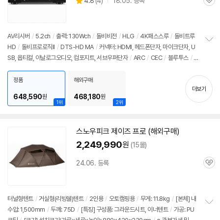
상
4.8
(
4)
18.05. 등록
관
별
품
심
점
리
뷰
AV리시버
/
5.2ch
/
출력: 130Wch
/
돌비비전
/
HLG
/
4K패스스루
/
돌비트루
HD
/
돌비프로로직II
/
DTS-HD MA
/
커넥터: HDMI, 헤드폰단자, 마이크단자, U
정
SB, 옵티컬, 아날로그오디오, 컴포지트, 서브우퍼단자
/
ARC
/
CEC
/
블루투스
/
보
펼
전용앱지원
/
스트리밍지원
/
리모컨
/
FM튜너
/
크기(가로x세로x깊이): 434x15
치
1x319mm
/
무게: 7.5kg
/
출시가: 89,000원
정품
해외구매
기
더보기
648,590
468,180
원
원
1위
2위
스노우피크 제이즈 프로 (해외구매)
2,249,990
원
(15몰)
24.06. 등록
관
심
터널형텐트
/
거실형(리빙쉘)텐트
/
2인용
/
오토캠핑용
/
무게: 11.8kg
/
[본체] 내
수압: 1,500mm
/
두께: 75D
/
[특징] 구성품: 그라운드시트, 이너텐트
/
가공: PU
정