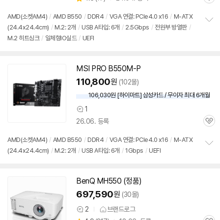
관
별
의
품
심
점
견
AMD(소켓AM4)
/
AMD B550
/
DDR4
/
VGA 연결: PCIe4.0 x16
/
M-ATX
리
(24.4x24.4cm)
/
M.2: 2개
/
USB A타입: 6개
/
2.5Gbps
/
전원부 방열판
/
정
뷰
M.2 히트싱크
/
일체형IO실드
/
UEFI
보
펼
치
기
MSI PRO B550M-P
110,800
원
(102몰)
106,030원 [하이마트] 삼성카드 / 무이자 최대 6개월
1
상
26.06. 등록
품
관
의
심
견
AMD(소켓AM4)
/
AMD B550
/
DDR4
/
VGA 연결: PCIe4.0 x16
/
M-ATX
(24.4x24.4cm)
/
M.2: 2개
/
USB A타입: 6개
/
1Gbps
/
UEFI
정
보
펼
치
BenQ MH550 (정품)
기
697,590
원
(30몰)
2
브랜드로그
상