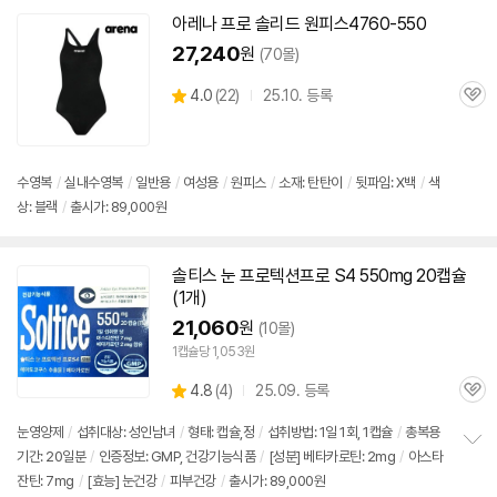
아레나 프로 솔리드 원피스4760-550
27,240
원
(70몰)
상
4.0
(
22)
25.10. 등록
관
별
품
심
점
리
뷰
수영복
/
실내수영복
/
일반용
/
여성용
/
원피스
/
소재: 탄탄이
/
뒷파임: X백
/
색
상: 블랙
/
출시가: 89,000원
솔티스 눈 프로텍션프로 S4 550mg 20캡슐
(1개)
21,060
원
(10몰)
1캡슐당 1,053원
상
4.8
(
4)
25.09. 등록
관
별
품
심
점
눈영양제
/
섭취대상: 성인남녀
/
형태: 캡슐,정
/
섭취방법: 1일 1회, 1캡슐
/
총복용
리
기간: 20일분
/
인증정보: GMP, 건강기능식품
/
[성분] 베타카로틴: 2mg
/
아스타
정
뷰
잔틴: 7mg
/
[효능] 눈건강
/
피부건강
/
출시가: 89,000원
보