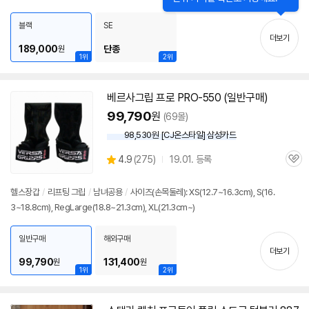
펼
워 위치: 하단후면
/
23년 7월 I
/
O 포트 USB2.0 x2, USB 3.0 x2 → USB 3.0 x
치
2 로 변경
블랙
SE
기
더보기
189,000
단종
원
1위
2위
베르사그립 프로 PRO-550 (일반구매)
99,790
원
(69몰)
98,530원 [CJ온스타일] 삼성카드
상
4.9
(
275)
19.01. 등록
관
별
품
심
점
리
헬스장갑
/
리프팅 그립
/
남녀공용
/
사이즈(손목둘레): XS(12.7~16.3cm), S(16.
뷰
3~18.8cm), RegLarge(18.8~21.3cm), XL(21.3cm~)
일반구매
해외구매
더보기
99,790
131,400
원
원
1위
2위