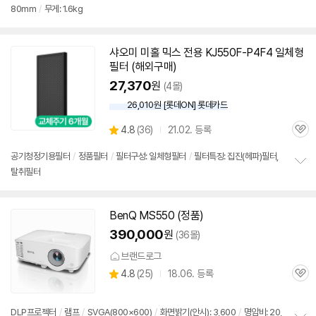
80mm
/
무게: 1.6kg
보
펼
치
기
세부정보 열기/접기
샤오미 미홀 믹스 전용 KJ550F-P4F4 일체형
필터 (해외구매)
27,370
원
(4몰)
26,010원 [롯데ON] 롯데카드
상
4.8
(
36)
21.02. 등록
관
별
품
심
점
공기청정기용필터
/
정품필터
/
필터구성: 일체형필터
/
필터특징: 집진(헤파)필터,
리
탈취필터
정
뷰
보
펼
치
BenQ MS550 (정품)
기
390,000
원
(36몰)
브랜드로그
상
4.8
(
25)
18.06. 등록
관
별
품
심
점
리
DLP프로젝터
/
램프
/
SVGA(800×600)
/
화면밝기(안시): 3,600
/
명암비: 20,