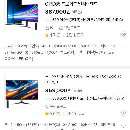
C PD65 프로아트 멀티스탠드
387,000
원
(48몰)
359,910원 [G마켓] 삼성카드 / 무이자 최대 24개월
6
브랜드로그
상
상
4.7
(
3)
25.11. 등록
품
관
별
의
품
심
점
견
모니터
/
80cm(32인치)
/
4K UHD(3840 x 2160)
/
60Hz
/
IPS
/
와이드(16:
리
9)
/
5ms(GTG)
/
550nits
/
1,300:1
/
틸트(상하)
/
엘리베이션(높낮이)
/
스위
정
뷰
블(좌우)
/
피벗(회전)
보
펼
치
기
크로스오버 32UCA9 UHD4K IPS USB-C
프로아트
359,000
원
(51몰)
333,000원 [하이마트] 삼성카드 / 무이자 최대 6개월
브랜드로그
상
5.0
(
2)
25.10. 등록
관
별
품
심
점
모니터
/
80cm(32인치)
/
4K UHD(3840 x 2160)
/
60Hz
/
IPS
/
와이드(16:
리