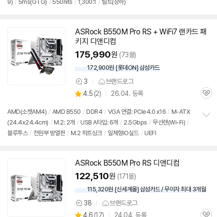
9)
/
5ms(GTG)
/
550nits
/
1,300:1
/
틸트(상하)
정
뷰
보
펼
치
ASRock B550M Pro RS + WiFi7 랜카드 패
기
키지 디앤디컴
175,990
원
(73몰)
172,900원 [롯데ON] 삼성카드
3
브랜드로그
상
상
4.5
(
2)
26.04. 등록
품
관
별
의
품
심
점
견
AMD(소켓AM4)
/
AMD B550
/
DDR4
/
VGA 연결: PCIe4.0 x16
/
M-ATX
리
(24.4x24.4cm)
/
M.2: 2개
/
USB A타입: 6개
/
2.5Gbps
/
무선랜(Wi-Fi)
/
정
뷰
블루투스
/
전원부 방열판
/
M.2 히트싱크
/
일체형IO실드
/
UEFI
보
펼
치
기
ASRock B550M Pro RS 디앤디컴
122,510
원
(171몰)
115,320원 [신세계몰] 삼성카드 / 무이자 최대 3개월
38
브랜드로그
상
상
4.6
(
17)
24.04. 등록
품