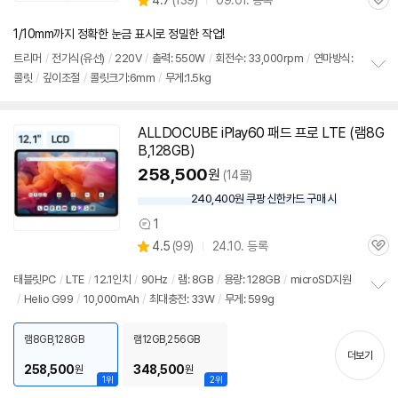
4.7
(
139)
09.01. 등록
관
별
품
심
점
1/10mm까지 정확한 눈금 표시로 정밀한 작업!
리
뷰
트리머
/
전기식(유선)
/
220V
/
출력: 550W
/
회전수: 33,000rpm
/
연마방식:
콜릿
/
깊이조절
/
콜릿크기:6mm
/
무게:1.5kg
정
보
펼
치
ALLDOCUBE iPlay60 패드 프로 LTE (램8G
기
B,128GB)
258,500
원
(14몰)
240,400원 쿠팡 신한카드 구매 시
와
우
1
상
할
상
4.5
(
99)
24.10. 등록
품
인
관
별
의
가
품
심
점
견
태블릿PC
/
LTE
/
12.1인치
/
90Hz
/
램: 8GB
/
용량: 128GB
/
microSD지원
리
/
Helio G99
/
10,000mAh
/
최대충전: 33W
/
무게: 599g
정
뷰
보
펼
램8GB,128GB
램12GB,256GB
치
더보기
기
258,500
348,500
원
원
1위
2위