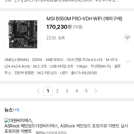
코팅
/
[크기] 설치크기(가로x세로x높이): 880x420x230cm
/
※ 관부가세 및 화
보
펼
물 착불 배송비 발생 가능
/
출시가: 89,000원
치
기
MSI B550M PRO-VDH WIFI (해외구매)
170,230
원
(14몰)
22.10. 등록
관
심
AMD(소켓AM4)
/
DDR4
/
AMD B550
/
VGA 연결: PCIe4.0 x16
/
M-ATX
(24.4x24.4cm)
/
M.2: 2개
/
USB A타입: 6개
/
1Gbps
/
무선랜(Wi-Fi)
/
블루
정
투스
/
전원부 방열판
/
M.2 히트싱크
/
UEFI
/
출시가: 89,000원
보
펼
치
기
1
2
3
4
5
뉴스
11개
대원씨티에스, ASRock 메인보드 포토리뷰 이벤트 실시
일반뉴스
2026.07.10.