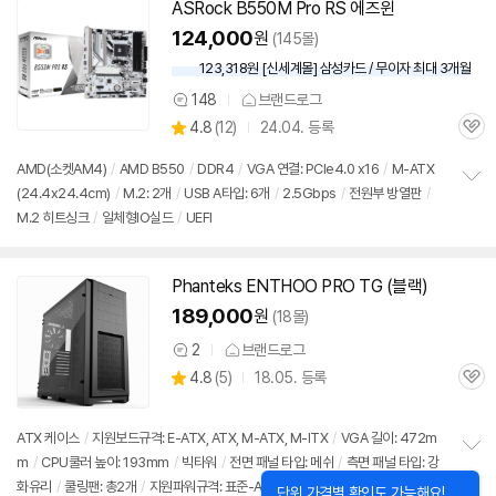
치
ASRock B550M Pro RS 에즈윈
기
124,000
원
(145몰)
123,318원 [신세계몰] 삼성카드 / 무이자 최대 3개월
148
브랜드로그
상
상
4.8
(
12)
24.04. 등록
품
관
별
의
품
심
점
견
AMD(소켓AM4)
/
AMD B550
/
DDR4
/
VGA 연결: PCIe4.0 x16
/
M-ATX
리
(24.4x24.4cm)
/
M.2: 2개
/
USB A타입: 6개
/
2.5Gbps
/
전원부 방열판
/
정
뷰
M.2 히트싱크
/
일체형IO실드
/
UEFI
보
펼
치
기
Phanteks ENTHOO PRO TG (블랙)
189,000
원
(18몰)
2
브랜드로그
상
상
4.8
(
5)
18.05. 등록
품
관
별
의
품
심
점
견
리
ATX 케이스
/
지원보드규격: E-ATX, ATX, M-ATX, M-ITX
/
VGA 길이: 472m
뷰
m
/
CPU쿨러 높이: 193mm
/
빅타워
/
전면 패널 타입: 메쉬
/
측면 패널 타입: 강
정
화유리
/
쿨링팬: 총2개
/
지원파워규격: 표준-ATX
/
파워 장착 길이: 318mm
/
파
보