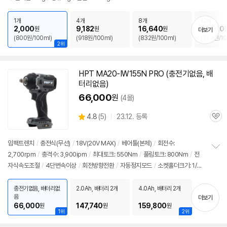
정
보
펼
1개
4개
8개
12개
치
2,000
9,182
16,640
22,910
원
원
원
더보기
기
(800원/100ml)
(918원/100ml)
(832원/100ml)
(764원/10
2위
HPT MA20-IW155N PRO (충전기없음, 배
터리없음)
66,000
원
(4몰)
상
4.8
(
5)
23.12. 등록
관
별
품
심
점
리
임팩트렌치
/
충전식(무선)
/
18V(20V MAX)
/
베어툴(본체)
/
회전수:
뷰
2,700rpm
/
충격수: 3,900ipm
/
최대토크: 550Nm
/
풀림토크: 800Nm
/
전
정
자식속도조절
/
4단변속이상
/
회전방향전환
/
자동정지모드
/
소켓홀더크기: 1/2
보
펼
인치
/
LED라이트
/
벨트클립
/
헤드전장: 147mm
/
무게: 1.35kg
/
호환배터리:
치
마끼다
/
크기: 147 x 210mm
충전기없음, 배터리없
2.0Ah, 배터리 2개
4.0Ah, 배터리 2개
기
음
더보기
66,000
147,740
159,800
원
원
원
1위
2위