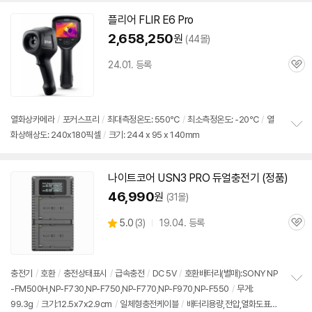
플리어 FLIR E6 Pro
2,658,250
원
(44몰)
24.01. 등록
관
심
열화상카메라
/
포커스프리
/
최대측정온도: 550℃
/
최소측정온도: -20℃
/
열
화상해상도: 240x180픽셀
/
크기: 244 x 95 x 140mm
정
보
펼
치
나이트코어 USN3 PRO 듀얼충전기 (정품)
기
46,990
원
(31몰)
상
5.0
(
3)
19.04. 등록
관
별
품
심
점
리
뷰
충전기
/
호환
/
충전상태표시
/
급속충전
/
DC 5V
/
호환배터리(별매):SONY NP
-FM500H,NP-F730,NP-F750,NP-F770,NP-F970,NP-F550
/
무게:
정
99.3g
/
크기:12.5x7x2.9cm
/
일체형충전케이블
/
배터리용량,전압,열화도표
보