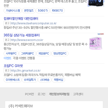
조립PC 100%정품 새제품만 판매, 조립PC, 완벽 테스트후 출고, 조립PC
전문
가성비시스템
몬헌일즈
5060Ti
RX9070
컴퓨터할인매장 대한컴퓨터
http://www.daehancomputer.co.kr
광고
창립41주년 30~50% 할인행사중 AIPC 50만에서 900만원까지 전시판매
365일 상담가능 세원컴퓨터
http://www.swcom.co.kr
광고
용산전자상가, 조립PC싼곳, 365일상담가능, 당일 매장상담 및 방문 퀵 수
령가능
사무용PC
그래픽용PC
게임용PC
영상편집PC
이벤트
각종 이벤트 진행중
조립PC G마켓
http://m.gmarket.co.kr
광고
조립PC 쇼핑에 집중! 최대 5% 적립에 무료반품까지, 꼭멤버십 혜택
G마켓베스트
슈퍼딜특가
스타배송
꼭멤버십
PC버전
로그인
개인정보처리방침
고객센터
(주) 커넥트웨이브