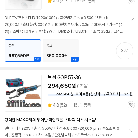
상
4.9
(
217)
18.06. 등록
품
관
별
의
품
심
점
견
리
DLP프로젝터
/
FHD(1920x1080)
/
화면밝기(안시): 3,500
/
명암비:
뷰
20,000:1
/
최대화면: 300인치
/
100인치투사거리: 3.3m
/
3D영상
/
키스톤(수
정
동)
/
스피커: 1.0채널
/
출력: 2W
/
HDMI: 2개
/
USB: 1개
/
소음: 33dB
/
크기
보
펼
(가로x세로x깊이): 296x120x221mm
치
정품
중고
기
더보기
697,590
850,000
원
원
1위
2위
보쉬 GOP 55-36
294,650
원
(121몰)
284,950원 [이마트몰] 삼성카드 / 무이자 최대 3개월
상
4.8
(
52)
16.11. 등록
관
별
품
심
점
리
강력한 MAX파워의 뛰어난 작업효율! 스타락 맥스 시스템!
뷰
멀티커터
/
220V
/
출력: 550W
/
회전수: 8,000~20,000rpm
/
속도조절: 6단
계
/
진동각도: 3.6도
/
각도조절
/
간편날교체
/
스타락맥스
/
크기: 300 x
정