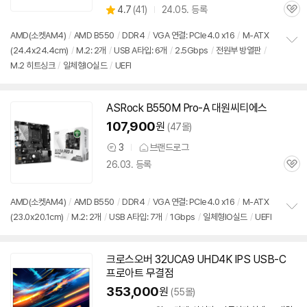
상
4.7
(
41)
24.05. 등록
품
관
별
의
품
심
점
견
AMD(소켓AM4)
/
AMD B550
/
DDR4
/
VGA 연결: PCIe4.0 x16
/
M-ATX
리
(24.4x24.4cm)
/
M.2: 2개
/
USB A타입: 6개
/
2.5Gbps
/
전원부 방열판
/
정
뷰
M.2 히트싱크
/
일체형IO실드
/
UEFI
보
펼
치
기
ASRock B550M Pro-A 대원씨티에스
107,900
원
(47몰)
3
브랜드로그
상
26.03. 등록
품
관
의
심
견
AMD(소켓AM4)
/
AMD B550
/
DDR4
/
VGA 연결: PCIe4.0 x16
/
M-ATX
(23.0x20.1cm)
/
M.2: 2개
/
USB A타입: 7개
/
1Gbps
/
일체형IO실드
/
UEFI
정
보
펼
치
크로스오버 32UCA9 UHD4K IPS USB-C
기
프로아트 무결점
353,000
원
(55몰)