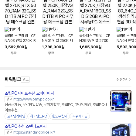
클라리스 프레임 - CF
클라리스 프레임 - CF
클라리스 프레임 - CF
클라리스 프레임
NAI03 인텔 270K_R
NAI01 인텔 250K_내
N25NV 인텔 270K_
NAI04 인텔 
TX 5070_RAM 32
장VGA_RAM 32G_
내장VGA_RAM 16G
TX5080_6
3,562,500
1,798,000
1,695,600
5,502,80
원
원
원
G_SSD 1TB AI PC
SSD 1TB AI PC 사무
B_SSD 512GB AI P
AI 생성 딥러
무료
무료
무료
무료
딥러닝 데스크탑 완본
용 데스크탑 완본체 조
C 사무용PC 데스크탑
집 3D 작업
체 조립PC
립PC
반본체 완본체
PC
파워링크
광고
신청하기
조립PC사이트추천 오마이피씨
http://www.omypc.co.kr
광고
정품새제품, 무료당일발송, 무이자할부, 조립PC, 고사양게임, 조립PC사
이트추천.
고사양게이밍
하이엔드PC
윈도우탑재
파워게이밍
조립PC추천 스탠다드피씨
https://standardprice.kr/
광고