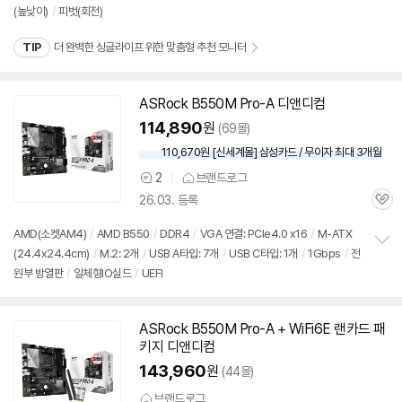
(높낮이)
/
피벗(회전)
보
펼
치
TIP
더 완벽한 싱글라이프 위한 맞춤형 추천 모니터
기
ASRock B550M Pro-A 디앤디컴
114,890
원
(69몰)
110,670원 [신세계몰] 삼성카드 / 무이자 최대 3개월
2
브랜드로그
상
26.03. 등록
품
관
의
심
견
AMD(소켓AM4)
/
AMD B550
/
DDR4
/
VGA 연결: PCIe4.0 x16
/
M-ATX
(24.4x24.4cm)
/
M.2: 2개
/
USB A타입: 7개
/
USB C타입: 1개
/
1Gbps
/
전
정
원부 방열판
/
일체형IO실드
/
UEFI
보
펼
치
기
ASRock B550M Pro-A + WiFi6E 랜카드 패
키지 디앤디컴
143,960
원
(44몰)
브랜드로그