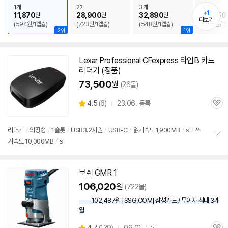
치
1개
2개
3개
4개
기
+1
11,870
28,900
32,890
43,850
원
원
원
더보기
(594원/1캡슐)
(723원/1캡슐)
(548원/1캡슐)
(548원/1
2위
1위
Lexar Professional CFexpress 타입B 카드
리더기 (정품)
73,500
원
(26몰)
상
4.5
(
6)
23.06. 등록
관
별
품
심
점
리
리더기
/
외장형
/
1슬롯
/
USB3.2지원
/
USB-C
/
읽기속도 1,900MB
/
s
/
쓰
뷰
기속도 10,000MB
/
s
정
보
펼
치
보쉬 GMR 1
기
106,020
원
(722몰)
102,487원 [SSG.COM] 삼성카드 / 무이자 최대 3개
월
상