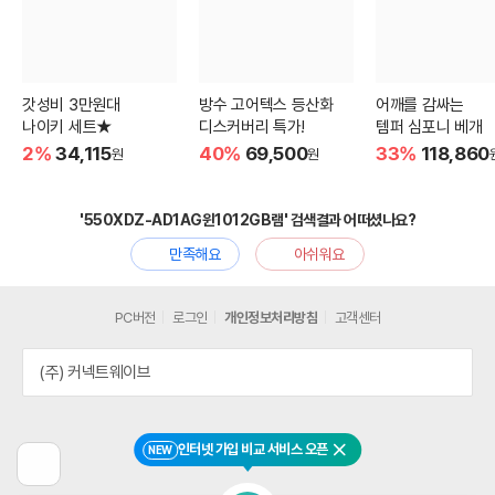
갓성비 3만원대
방수 고어텍스 등산화
어깨를 감싸는
나이키 세트★
디스커버리 특가!
템퍼 심포니 베개
2%
34,115
40%
69,500
33%
118,860
원
원
'550XDZ-AD1AG윈1012GB램' 검색결과 어떠셨나요?
만족해요
아쉬워요
PC버전
로그인
개인정보처리방침
고객센터
(주) 커넥트웨이브
인터넷 가입 비교 서비스 오픈
NEW
닫기
이
전