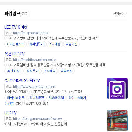
파워링크
광고
신청하기
LEDTV G마켓
http://m.gmarket.co.kr
광고
LEDTV 쇼핑에 집중! 최대 5% 적립에 무료반품까지, 꼭멤버십 혜택
G마켓베스트
슈퍼딜특가
스타배송
꼭멤버십
옥션 LEDTV
http://mobile.auction.co.kr
광고
LEDTV 꼭멤버십 월 이용료만큼 캐시보장! 쇼핑 5%적립&무료반품 혜택
옥션BEST
올킬 특가
스타배송
꼭멤버십
CJ온스타일 X LEDTV
네이버페이
http://www.cjonstyle.com
광고
라이브로 쇼핑하는 LEDTV, 지금 필요한 순간 바로도착!
라이브쇼위크
리빙전문관
방송라인업
라이브쇼특가
이벤트
라이브쇼위크 8/3-8/9
LEDTV
https://blog.naver.com/ewow
광고
키워드:대전에서 TV수리 하고 있는 전문업체