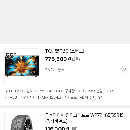
TCL 55T6C (스탠드)
775,500
원
(2몰)
25.04. 등록
관
심
QLED TV
/
55인치(138cm)
/
4K UHD
/
주사율: 60Hz
/
2025년형
/
HDR10
+
/
HLG
/
화면반사방지
/
VRR(120Hz)
/
게임모드
/
HDMI(전체): 3개
정
보
펼
치
금호타이어 윈터크래프트 WP72 185/55R15
기
(장착비별도)
116,000
원
(1몰)