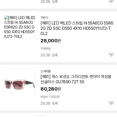
26.08. 등록
관
심
11번가
[해외] LED 백LED 스트립 Hi 55A6CG 55R6
2G ZD SSC D550 4X10 HD550Y1U72-T
0L2
28,000
원
무료배송
26.08. 등록
관
심
신세계몰
[해외] 게스 보르도 그라디언트 캣아이 여성용
선글라스 GU7890 72T 55
80,280
원
배송비 7,900원
26.08. 등록
관
심