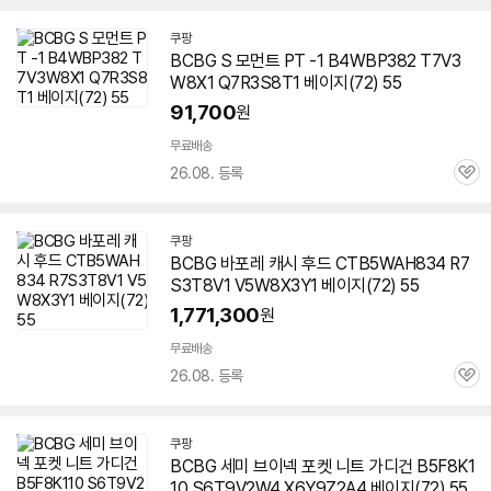
쿠팡
BCBG S 모먼트 PT -1 B4WBP382 T7V3
W8X1 Q7R3S8T1 베이지(72) 55
91,700
원
무료배송
26.08. 등록
관
심
쿠팡
BCBG 바포레 캐시 후드 CTB5WAH834 R7
S3T8V1 V5W8X3Y1 베이지(72) 55
1,771,300
원
무료배송
26.08. 등록
관
심
쿠팡
BCBG 세미 브이넥 포켓 니트 가디건 B5F8K1
10 S6T9V2W4 X6Y9Z2A4 베이지(72) 55