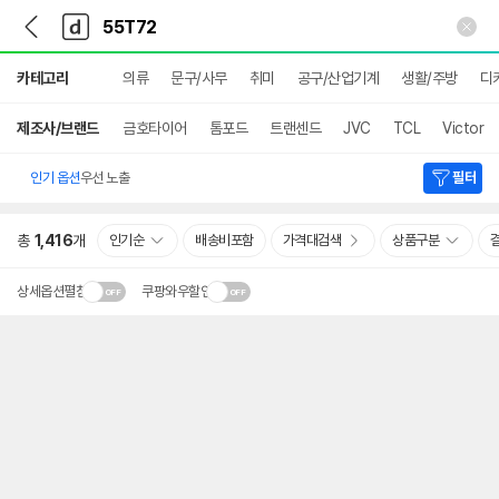
뒤
다
본문 바로가기
다
로
나
나
가
와
와
상
기
메
카테고리
의류
문구/사무
취미
공구/산업기계
생활/주방
디
세
인
검
색
제조사/브랜드
금호타이어
톰포드
트랜센드
JVC
TCL
Victor
인기 옵션
우선 노출
필터
총
1,416
개
인기순
배송비포함
가격대검색
상품구분
상세옵션펼침
쿠팡와우할인