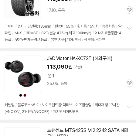
17.10. 등록
관
심
타이어
/
윈터
/
단면폭: 185mm
/
편평비: 55%
/
휠지름: 15인치
/
승용차용
/
알
파인
/
M+S
/
3PMSF
/
82T(본당 475kg·최고 190km/h)
/
에너지효율등급: 4
정
등급
/
젖은노면제동력: 3등급
/
[추천차종] 기아: 모닝
/
쉐보레: 스파크
보
펼
치
기
JVC Victor HA-XC72T (해외구매)
113,090
원
(7몰)
1
상
25.05. 등록
품
관
의
심
견
상
상
품
품
색
색
상
상
커널형
/
블루투스 v5.2
/
노이즈컨트롤: 액티브노이즈캔슬링
/
최대재생: 17시간
(ANC ON), 21시간(ANC OFF)
/
저지연게이밍모드
정
보
펼
치
트랜센드 MTS425S M.2 2242 SATA 해외
기