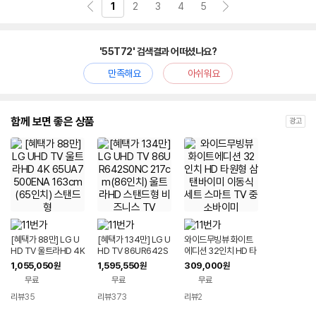
1
2
3
4
5
'55T72' 검색결과 어떠셨나요?
만족해요
아쉬워요
함께 보면 좋은 상품
광고
[혜택가 88만] LG U
[혜택가 134만] LG U
와이드무빙뷰 화이트
HD TV 울트라HD 4K
HD TV 86UR642S
에디션 32인치 HD 타
65UA7500ENA 16
0NC 217cm(86인
원형 삼탠바이미 이동
1,055,050
1,595,550
309,000
원
원
원
3cm(65인치) 스탠드
치) 울트라HD 스탠드
식 세트 스마트 TV 중
무료
무료
무료
형
형 비즈니스 TV
소바이미
리뷰
35
리뷰
373
리뷰
2