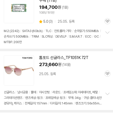
구매 (1TB)
194,700
원
(1몰)
1GB당 195원
상
5.0
(
3)
25.05. 등록
관
별
품
심
점
M.2 (2242)
/
SATA3 (6Gb/s)
/
TLC
/
컨트롤러: 기타
/
순차읽기: 550MB/s
/
리
순차쓰기: 500MB/s
/
TRIM
/
SLC캐싱
/
DEVSLP
/
S.M.A.R.T
/
ECC
/
GC
/
정
뷰
MTBF: 200만
보
펼
치
기
톰포드 선글라스_TF1051K 72T
273,660
원
(14몰)
25.05. 등록
관
심
선글라스
/
남녀공용
/
뿔테
/
아시안핏
/
라운드
/
프레임소재: 아세테이트, 메탈
/
그라데이션렌즈
/
렌즈색상: 핑크
/
프레임색상: 핑크
/
무게: 34g
/
구성: 클리너(안
정
경닦이), 케이스
/
전체길이: 157mm
/
다리길이: 145mm
/
렌즈크기: 56x55m
보
펼
m
/
코브릿지: 22mm
치