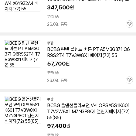
347,500
원
무료배송
26.08. 등록
관
심
쿠팡
BCBG 린넨 블렌드 버튼 PT A5M3G371 Q6
R9S2T4 T7V3W8X1 베이지(72) 55
57,700
원
무료배송
26.08. 등록
관
심
쿠팡
BCBG 올앤선들리모던 V넥 OPSA5S1K601
T7V3W8X1 M7N3P8Q1 맬란지베이지(72)
55(85)
97,400
원
무료배송