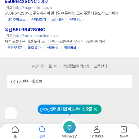
55UR642S0NC
G마켓
http://m.gmarket.co.kr
광고
55UR642S0NC 주말까지 매일매일 빠른배송, 오늘 주문 내일도착 스타배송
G마켓베스트
슈퍼딜특가
스타배송
꼭멤버십
옥션
55UR642S0NC
http://mobile.auction.co.kr
광고
옥션 오늘주문 내일 도착 스타배송! 무료반품과 무제한 무료배송 혜택
옥션BEST
올킬 특가
스타배송
꼭멤버십
PC버전
로그인
개인정보처리방침
고객센터
(주) 커넥트웨이브
인터넷 가입 비교 서비스 오픈
NEW
닫기
이
전
페
이
지
홈
검색
인터넷·TV
마이페이지
최근본
로