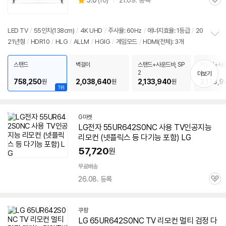
5.0
(
10)
21.09. 등록
품
관
별
의
품
심
점
견
리
LED TV
/
55인치(138cm)
/
4K UHD
/
주사율: 60Hz
/
에너지효율: 1등급
/
20
뷰
21년형
/
HDR10
/
HLG
/
ALLM
/
HGIG
/
게임모드
/
HDMI(전체): 3개
정
보
펼
스탠드
벽걸이
스탠드+사운드바, SP
벽걸이+사운
치
2
2
더보기
기
758,250
2,038,640
2,133,940
2,133,9
원
원
원
1위
G마켓
LG전자
55UR642S0NC
사용 TV인공지능
리모컨 (넷플릭스 등 다기능 포함) LG
57,720
원
무료배송
26.08. 등록
관
심
쿠팡
LG 65UR642S0NC TV 리모컨 멀티 검정 다