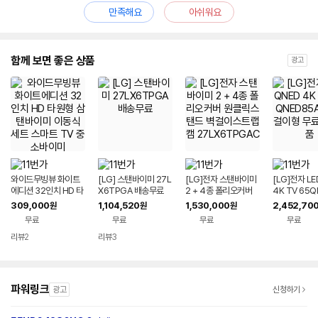
만족해요
아쉬워요
함께 보면 좋은 상품
광고
와이드무빙뷰 화이트
[LG] 스탠바이미 27L
[LG]전자 스탠바이미
[LG]전자 LE
에디션 32인치 HD 타
X6TPGA 배송무료
2 + 4종 폴리오커버
4K TV 65
원형 삼탠바이미 이동
원클릭스탠드 벽걸이
AKA 벽걸이
309,000
1,104,520
1,530,000
2,452,70
원
원
원
식 세트 스마트 TV 중
스트랩 캠 27LX6TP
송상품
무료
무료
무료
무료
소바이미
GAC
리뷰
2
리뷰
3
파워링크
광고
신청하기