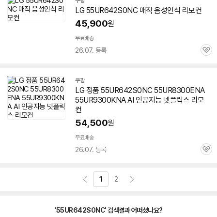
쿠팡
LG
55UR642S0NC
매직 음성인식 리모컨
45,900
원
무료배송
26.07. 등록
관
심
쿠팡
LG 정품
55UR642S0NC
55UR8300ENA
55UR9300KNA AI 인공지능 넷플릭스 리모
컨
54,500
원
무료배송
26.07. 등록
관
심
1
2
'55UR642S0NC' 검색결과 어떠셨나요?