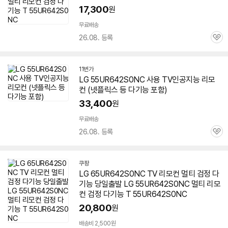
17,300
원
무료배송
26.08. 등록
관
심
11번가
LG
55UR642S0NC
사용 TV인공지능 리모
컨 (넷플릭스 등 다기능 포함)
33,400
원
무료배송
26.08. 등록
관
심
쿠팡
LG 65UR642S0NC TV 리모컨 멀티 검정 다
세부정보 열기/접기
기능 당일출발 LG
55UR642S0NC
멀티 리모
컨 검정 다기능 T
55UR642S0NC
20,800
원
배송비 2,500원