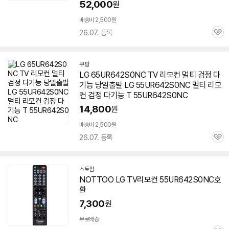
52,000
원
배송비 2,500원
26.07. 등록
관
심
쿠팡
LG 65UR642S0NC TV 리모컨 멀티 검정 다
기능 당일출발 LG
55UR642S0NC
멀티 리모
컨 검정 다기능 T
55UR642S0NC
14,800
원
배송비 2,500원
26.07. 등록
관
심
스토팜
네
NOTTOO LG TV리모컨
55UR642S0NC
호
이
환
버
페
7,300
원
이
무료배송