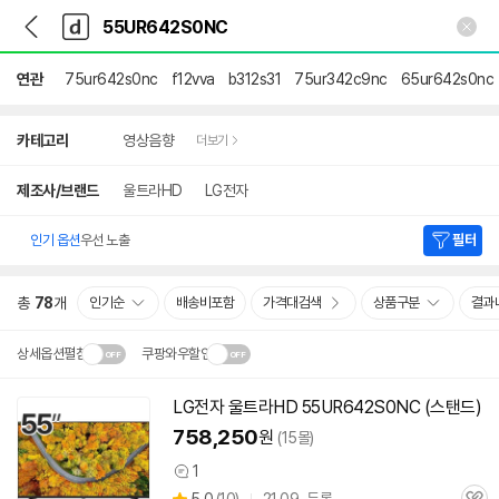
뒤
다
본문 바로가기
다
로
나
나
가
와
와
기
메
연관
75ur642s0nc
f12vva
b312s31
75ur342c9nc
65ur642s0nc
인
상
카테고리
영상음향
더보기
세
검
색
제조사/브랜드
울트라HD
LG전자
인기 옵션
우선 노출
필터
총
78
개
인기순
배송비포함
가격대검색
상품구분
결과
상세옵션펼침
쿠팡와우할인
설치 환경·지역에 따라
LG전자 울트라HD
55UR642S0NC
(스탠드)
닫
배송·설치비가 달라집니다.
758,250
원
(15몰)
기
1
상
상