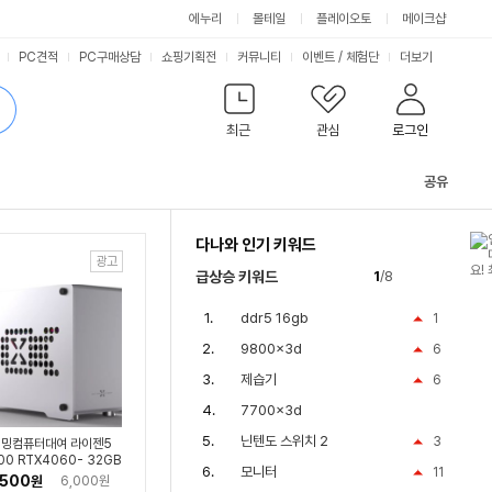
싫어요
좋아요
에누리
몰테일
플레이오토
메이크샵
PC견적
PC구매상담
쇼핑기획전
커뮤니티
이벤트
/
체험단
더보기
최근
관심
로그인
공유
관
련
다나와 인기 키워드
컨
텐
급상승 키워드
1
/8
츠
ddr5 16gb
1
9800x3d
6
제습기
6
7700x3d
닌텐도 스위치 2
3
밍컴퓨터대여 라이젠5
00 RTX4060- 32GB
모니터
11
 콜오브듀티 사무용 고사
,500
원
6,000원