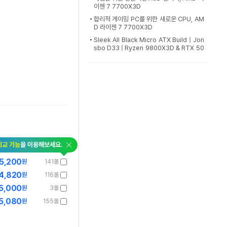
이젠 7 7700X3D
합리적 게이밍 PC를 위한 새로운 CPU, AM
D 라이젠 7 7700X3D
Sleek All Black Micro ATX Build | Jon
sbo D33 | Ryzen 9800X3D & RTX 50
80 | Gigabyte Gaming X
비교 기능
을 이용해보세요.
5,200
원
141몰
4,820
원
116몰
5,000
원
3몰
5,080
원
155몰