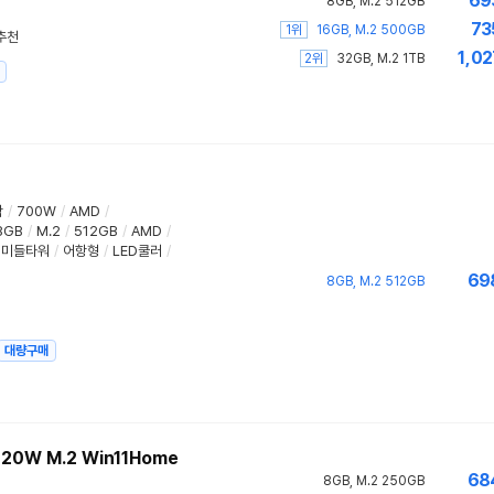
69
8GB, M.2 512GB
73
1위
16GB, M.2 500GB
추천
1,02
2위
32GB, M.2 1TB
함
/
700W
/
AMD
/
8GB
/
M.2
/
512GB
/
AMD
/
미들타워
/
어항형
/
LED쿨러
/
69
8GB, M.2 512GB
대량구매
20W M.2 Win11Home
68
8GB, M.2 250GB