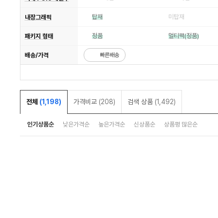
탑재
미탑재
내장그래픽
정품
멀티팩(정품)
패키지 형태
배송/가격
빠른배송
전체
(1,198)
가격비교
(208)
검색 상품
(1,492)
인기상품순
낮은가격순
높은가격순
신상품순
상품평 많은순