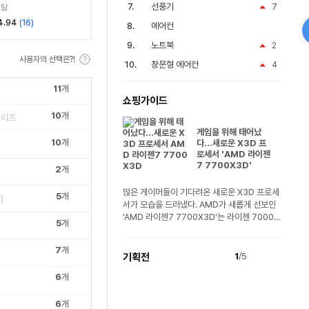
C렌탈 임대 렌트
선풍기
7
렌탈
4.94
(
16
)
에어컨
노트북
2
사용자의 선택은?!
창문형 에어컨
4
11
개
쇼핑가이드
10
개
시리즈
게임을 위해 태어났
10
개
다...새로운 X3D 프
로세서 'AMD 라이젠
7 7700X3D'
2
개
많은 게이머들이 기다려온 새로운 X3D 프로세
5
개
)
서가 모습을 드러냈다. AMD가 새롭게 선보인
'AMD 라이젠7 7700X3D'는 라이젠 7000
5
개
시리즈를 기반..
7
개
기획전
1
/5
6
개
6
개