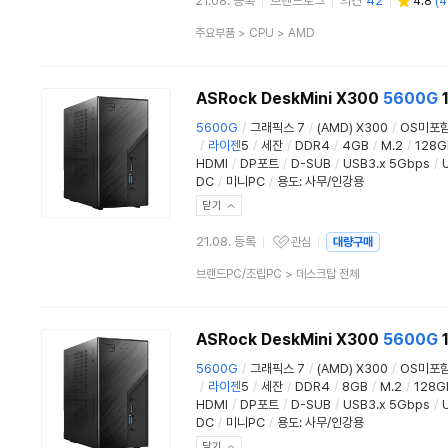
21.08. 등록
브랜드로그
의견
42
4.8
(
4
상
주요부품
>
CPU
>
AMD
품
분
류
ASRock DeskMini X300
5600G
5600G
/
그래픽스 7
/
(AMD) X300
/
OS미포
/
라이젠
5
/
세잔
/
DDR4
/
4GB
/
M.2
/
128G
HDMI
/
DP포트
/
D-SUB
/
USB3.x 5Gbps
/
DC
/
미니PC
/
용도
:
사무/인강용
닫기
21.08. 등록
관심
대량구매
관심상품
상
브랜드PC/조립PC
>
데스크탑 전체
품
분
류
ASRock DeskMini X300
5600G
5600G
/
그래픽스 7
/
(AMD) X300
/
OS미포
/
라이젠
5
/
세잔
/
DDR4
/
8GB
/
M.2
/
128G
HDMI
/
DP포트
/
D-SUB
/
USB3.x 5Gbps
/
DC
/
미니PC
/
용도
:
사무/인강용
닫기