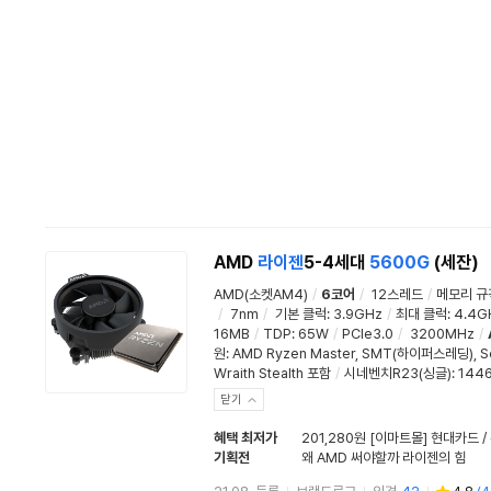
AMD
라이젠
5-4세대
5600G
(세잔)
AMD(소켓AM4)
/
6코어
/
12스레드
/
메모리 규
/
7nm
/
기본 클럭
:
3.9GHz
/
최대 클럭
:
4.4G
16MB
/
TDP
:
65W
/
PCIe3.0
/
3200MHz
/
원: AMD Ryzen Master,
SMT(하이퍼스레딩)
,
S
Wraith Stealth 포함
/
시네벤치R23(싱글)
:
144
닫기
혜택 최저가
201,280원 [이마트몰] 현대카드 
기획전
왜 AMD 써야할까 라이젠의 힘