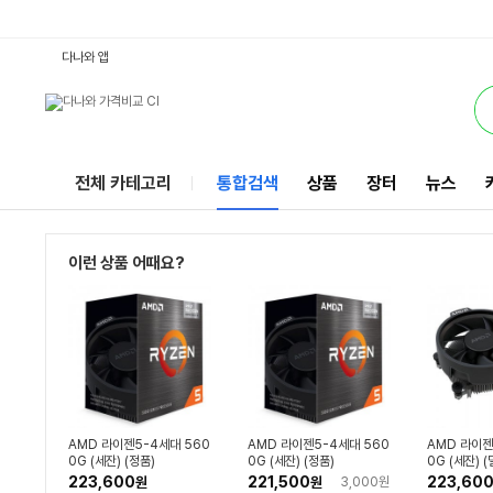
5600G라이젠 : 다나와 통합검색
별점
별점
검색될 최소 가격 입력
검색될 최대 가격 입력
별점
별점
별점
별점
별점
별점
별점
별점
별점
별점
별점
리뷰수
리뷰수
리뷰수
리뷰수
리뷰수
리뷰수
리뷰수
리뷰수
리뷰수
리뷰수
리뷰수
리뷰수
리뷰수
서비스
다나와 앱
전체 카테고리
통합검색
상품
장터
뉴스
이런 상품 어때요?
AMD 라이젠5-4세대 560
AMD 라이젠5-4세대 560
AMD 라이젠
0G (세잔) (정품)
0G (세잔) (정품)
0G (세잔) 
223,600
221,500
223,60
원
원
3,000원