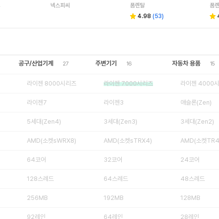
양P
원
넥스피씨
품렌탈
품
4.98
(
53
)
공구/산업기계
주변기기
자동차 용품
27
16
15
라이젠 8000시리즈
라이젠 7000시리즈
라이젠 4000
라이젠7
라이젠3
애슬론(Zen)
5세대(Zen4)
3세대(Zen3)
3세대(Zen2)
AMD(소켓sWRX8)
AMD(소켓sTRX4)
AMD(소켓TR4
64코어
32코어
24코어
128스레드
64스레드
48스레드
256MB
192MB
128MB
92레인
64레인
28레인