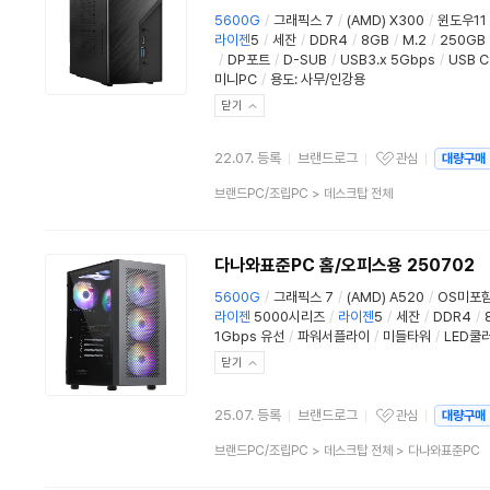
5600G
/
그래픽스 7
/
(AMD) X300
/
윈도우11
라이젠
5
/
세잔
/
DDR4
/
8GB
/
M.2
/
250GB
/
DP포트
/
D-SUB
/
USB3.x 5Gbps
/
USB 
미니PC
/
용도
:
사무/인강용
닫기
22.07. 등록
브랜드로그
관심
대량구매
관심상품
상
브랜드PC/조립PC
>
데스크탑 전체
품
분
류
다나와표준PC 홈/오피스용 250702
5600G
/
그래픽스 7
/
(AMD) A520
/
OS미포
라이젠
5000시리즈
/
라이젠
5
/
세잔
/
DDR4
/
1Gbps 유선
/
파워서플라이
/
미들타워
/
LED쿨
닫기
25.07. 등록
브랜드로그
관심
대량구매
관심상품
상
브랜드PC/조립PC
>
데스크탑 전체
>
다나와표준PC
품
분