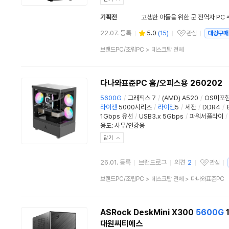
기획전
고생한 아들을 위한 군 전역자 PC 
22.07. 등록
5.0
(
15
)
관심
대량구매
관심상품
상
브랜드PC/조립PC
>
데스크탑 전체
품
분
류
다나와표준PC 홈/오피스용 260202
5600G
/
그래픽스 7
/
(AMD) A520
/
OS미포
라이젠
5000시리즈
/
라이젠
5
/
세잔
/
DDR4
/
1Gbps 유선
/
USB3.x 5Gbps
/
파워서플라이
/
용도
:
사무/인강용
닫기
26.01. 등록
브랜드로그
의견
2
관심
관심상품
상
브랜드PC/조립PC
>
데스크탑 전체
>
다나와표준PC
품
분
류
ASRock DeskMini X300
5600G
1
대원씨티에스