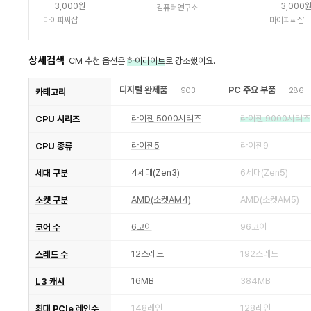
3,000원
3,000
컴퓨터연구소
마이피씨샵
마이피씨샵
상세검색
CM 추천 옵션은
하이라이트
로 강조했어요.
디지털 완제품
PC 주요 부품
903
286
카테고리
라이젠 5000시리즈
라이젠 9000시리즈
CPU 시리즈
라이젠5
라이젠9
CPU 종류
4세대(Zen3)
6세대(Zen5)
세대 구분
AMD(소켓AM4)
AMD(소켓AM5)
소켓 구분
6코어
96코어
코어 수
12스레드
192스레드
스레드 수
16MB
384MB
L3 캐시
148레인
128레인
최대 PCIe 레인수