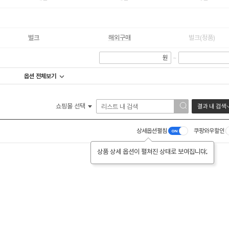
벌크
해외구매
벌크(정품)
원
~
옵션 전체보기
쇼핑몰 선택
결과 내 검색
상세옵션펼침
쿠팡와우할인
상품 상세 옵션이 펼쳐진 상태로 보여집니다.