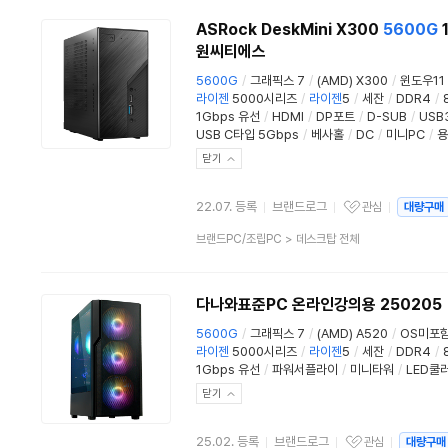
류
ASRock DeskMini X300
5600G
1
원씨티에스
5600G
/
그래픽스 7
/
(AMD) X300
/
윈도우11
라이젠
5000시리즈
/
라이젠
5
/
세잔
/
DDR4
/
1Gbps 유선
/
HDMI
/
DP포트
/
D-SUB
/
USB3
USB C타입 5Gbps
/
베사홀
/
DC
/
미니PC
/
용
닫기
22.07. 등록
브랜드로그
관심
대량구매
관심상품
상
브랜드PC/조립PC
>
데스크탑 전체
품
분
류
다나와표준PC 온라인강의용 250205
5600G
/
그래픽스 7
/
(AMD) A520
/
OS미포
라이젠
5000시리즈
/
라이젠
5
/
세잔
/
DDR4
/
1Gbps 유선
/
파워서플라이
/
미니타워
/
LED쿨
닫기
25.02. 등록
브랜드로그
관심
대량구매