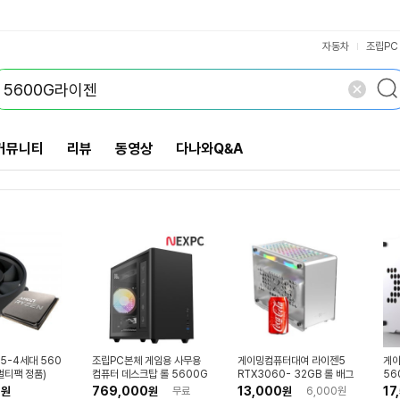
라이젠 4000시리즈
라이젠 9000시리즈
라이젠 8000시리즈
라이젠 7000시리즈
AMD(소켓sWRX8)
AMD(소켓sTRX4)
AMD(소켓AM5)
AMD(소켓TR4)
5세대(Zen4)
6세대(Zen5)
3세대(Zen3)
3세대(Zen2)
애슬론(Zen)
192스레드
128스레드
벌크(정품)
64스레드
48스레드
VS검색
148레인
384MB
128레인
256MB
개 담김
라이젠9
라이젠7
라이젠3
192MB
128MB
64코어
24코어
64레인
96코어
32코어
92레인
28레인
미탑재
삭제
검색
닫기
닫기
자동차
조립PC
커뮤니티
리뷰
동영상
다나와Q&A
5-4세대 560
조립PC본체 게임용 사무용
게이밍컴퓨터대여 라이젠5
게이
(멀티팩 정품)
컴퓨터 데스크탑 롤 5600G
RTX3060- 32GB 롤 배그
56
G101
사무용 PC렌탈 임대 렌트
최신
0
769,000
13,000
17
원
원
무료
원
6,000원