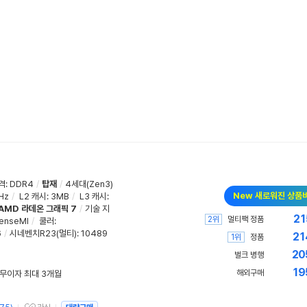
격
:
DDR4
/
탑재
/
4세대(Zen3)
New 새로워진 상품
Hz
/
L2 캐시
:
3MB
/
L3 캐시
:
AMD 라데온 그래픽 7
/
기술 지
21
2위
멀티팩 정품
enseMI
/
쿨러
:
6
/
시네벤치R23(멀티)
:
10489
21
1위
정품
20
벌크 병행
19
해외구매
/ 무이자 최대 3개월