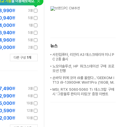
비교 기능
을 이용해보세요.
8,990
원
3몰
0,940
원
5몰
4,000
원
1몰
6,940
원
5몰
4,960
원
5몰
뉴스
9,000
원
2몰
서린컴퓨터, 리안리 A3 데스크테리어 미니 P
다른 구성
1
개
C 2종 출시
노모아솔루션, HP 워크스테이션 구매 프로
모션 진행
손바닥 위에 코어 i9를 올렸다…’GEEKOM I
T13 i9-13900HK Win11Pro (16GB, M.
2 1TB)’ [이
7,490
원
3몰
MSI, RTX 5060·5060 Ti 데스크탑 구매
시 '그랑블루 판타지 리링크' 증정 이벤트
2,990
원
6몰
5,000
원
19몰
0,590
원
12몰
2,030
원
10몰