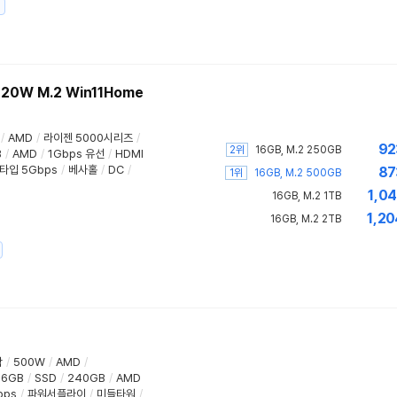
20W M.2 Win11Home
/
AMD
/
라이젠 5000시리즈
/
92
2위
16GB, M.2 250GB
B
/
AMD
/
1Gbps 유선
/
HDMI
C타입 5Gbps
/
베사홀
/
DC
/
87
1위
16GB, M.2 500GB
1,04
16GB, M.2 1TB
1,20
16GB, M.2 2TB
함
/
500W
/
AMD
/
16GB
/
SSD
/
240GB
/
AMD
bps
/
파워서플라이
/
미들타워
/