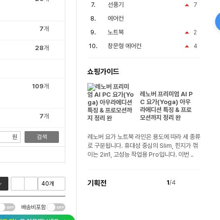
선풍기
7
에어컨
7
개
노트북
2
창문형 에어컨
4
28
개
쇼핑가이드
109
개
레노버 프리미엄 AI P
C 요가(Yoga) 아우
라에디션 특징 & 프로
7
개
모션까지 정리 완
레노버 요가 노트북 라인은 용도에 따라 세 종류
원
검색
로 구분됩니다. 휴대성 중심의 Slim, 힌지가 꺾
이는 2in1, 고성능 작업용 Pro입니다. 이번 ..
기획전
1
/4
배송비포함