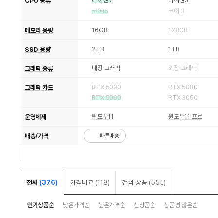
라이젠5
라이젠3
CPU 종류
코어i5
코어i3
16GB
128GB
메모리 용량
2TB
1TB
SSD 용량
내장 그래픽
외장 그래픽
그래픽 종류
RTX 5090
RTX 5080
그래픽 카드
RTX 5060
RTX 3050
윈도우11
윈도우11 프로
운영체제
배송/가격
빠른배송
전체
(376)
가격비교
(118)
검색 상품
(555)
인기상품순
낮은가격순
높은가격순
신상품순
상품평 많은순