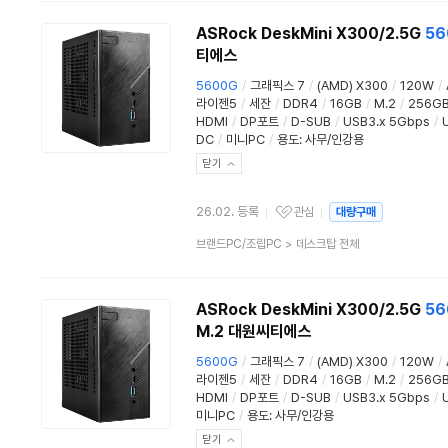
류
ASRock DeskMini X300/2.5G
56
티에스
5600G
/
그래픽스 7
/
(AMD) X300
/
120W
/
라이젠5
/
세잔
/
DDR4
/
16GB
/
M.2
/
256G
HDMI
/
DP포트
/
D-SUB
/
USB3.x 5Gbps
/
DC
/
미니PC
/
용도
:
사무/인강용
닫기
26.02. 등록
관심
대량구매
관심상품
상
브랜드PC/조립PC
>
데스크탑 전체
품
분
류
ASRock DeskMini X300/2.5G
56
M.2 대원씨티에스
5600G
/
그래픽스 7
/
(AMD) X300
/
120W
/
라이젠5
/
세잔
/
DDR4
/
16GB
/
M.2
/
256G
HDMI
/
DP포트
/
D-SUB
/
USB3.x 5Gbps
/
미니PC
/
용도
:
사무/인강용
닫기