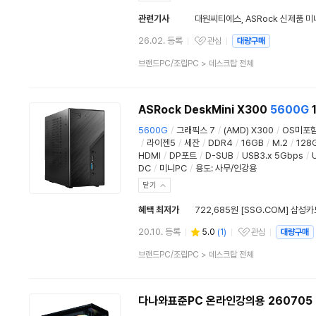
관련기사
26.02. 등록
관심
대량구매
관심상품
상
브랜드PC/조립PC
>
데스크탑 전체
품
분
류
ASRock DeskMini X300
5600G
5600G
/
그래픽스 7
/
(AMD) X300
/
OS미포
/
라이젠5
/
세잔
/
DDR4
/
16GB
/
M.2
/
128
HDMI
/
DP포트
/
D-SUB
/
USB3.x 5Gbps
/
DC
/
미니PC
/
용도
:
사무/인강용
닫기
혜택 최저가
722,685원 [SSG.COM] 삼성카
20.10. 등록
5.0
(
1
)
관심
대량구매
관심상품
상
브랜드PC/조립PC
>
데스크탑 전체
품
분
류
다나와표준PC 온라인강의용 260705