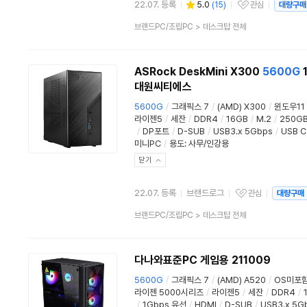
22.07. 등록
5.0
(
15
)
관심
대량구매
관심상품
상
브랜드PC/조립PC
>
데스크탑 전체
품
분
류
ASRock DeskMini X300
5600G
1
대원씨티에스
5600G
/
그래픽스 7
/
(AMD) X300
/
윈도우11
라이젠5
/
세잔
/
DDR4
/
16GB
/
M.2
/
250G
/
DP포트
/
D-SUB
/
USB3.x 5Gbps
/
USB 
미니PC
/
용도
:
사무/인강용
닫기
22.07. 등록
브랜드로그
관심
대량구매
관심상품
상
브랜드PC/조립PC
>
데스크탑 전체
품
분
류
다나와표준PC 게임용 211009
5600G
/
그래픽스 7
/
(AMD) A520
/
OS미포
라이젠 5000시리즈
/
라이젠5
/
세잔
/
DDR4
/
/
1Gbps 유선
/
HDMI
/
D-SUB
/
USB3.x 5G