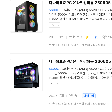
다나와표준PC 온라인강의용 230905
5600G
/
그래픽스 7
/
(AMD) A520
/
OS미포
라이젠 5000시리즈
/
라이젠5
/
세잔
/
DDR4
/
1Gbps 유선
/
HDMI
/
DP포트
/
파워서플라이
/
닫기
23.09. 등록
브랜드로그
5.0
(
1
)
관
관심상품
상
브랜드PC/조립PC
>
데스크탑 전체
>
다나와표준PC
품
분
류
다나와표준PC 온라인강의용 260605
5600G
/
그래픽스 7
/
(AMD) A520
/
OS미포
라이젠 5000시리즈
/
라이젠5
/
세잔
/
DDR4
/
1Gbps 유선
/
파워서플라이
/
미들타워
/
어항형
/
닫기
26.05. 등록
관심
대량구매
관심상품
상
브랜드PC/조립PC
>
데스크탑 전체
>
다나와표준PC
품
분