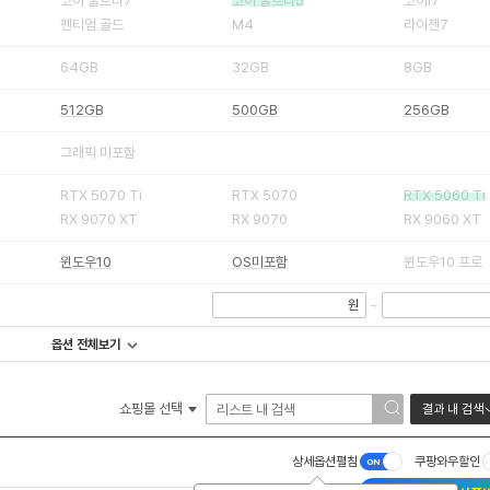
코어 울트라7
코어 울트라5
코어i7
펜티엄 골드
M4
라이젠7
64GB
32GB
8GB
512GB
500GB
256GB
그래픽 미포함
RTX 5070 Ti
RTX 5070
RTX 5060 Ti
RX 9070 XT
RX 9070
RX 9060 XT
윈도우10
OS미포함
윈도우10 프로
원
~
옵션 전체보기
쇼핑몰 선택
결과 내 검색
상세옵션펼침
쿠팡와우할인