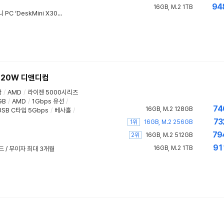
94
16GB, M.2 1TB
대원씨티에스, ASRock 신제품 미니 PC ‘DeskMini X300/2.5G’ 출시
120W 디앤디컴
함
/
AMD
/
라이젠 5000시리즈
GB
/
AMD
/
1Gbps 유선
/
74
16GB, M.2 128GB
USB C타입 5Gbps
/
베사홀
/
73
1위
16GB, M.2 256GB
79
2위
16GB, M.2 512GB
91
16GB, M.2 1TB
드 / 무이자 최대 3개월