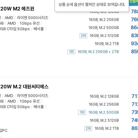
New 새로워진 상품
상품 상세 옵션이 펼쳐진 상태로 보여집니다.
120W M2 에즈윈
78
16GB, M.2 128GB
함
/
AMD
/
라이젠 5000시리즈
76
16GB, M.2 256GB
GB
/
AMD
/
1Gbps 유선
/
86
16GB, M.2 500GB
USB C타입 5Gbps
/
베사홀
/
83
2위
16GB, M.2 512GB
93
16GB, M.2 1TB
85
1위
16GB, M.2 256GB + 2TB
120W M.2 대원씨티에스
함
/
AMD
/
라이젠 5000시리즈
71
16GB, M.2 128GB
GB
/
AMD
/
1Gbps 유선
/
71
16GB, M.2 256GB
USB C타입 5Gbps
/
베사홀
/
73
1위
16GB, M.2 500GB
74
16GB, M.2 512GB
86
2위
16GB, M.2 1TB
립PC