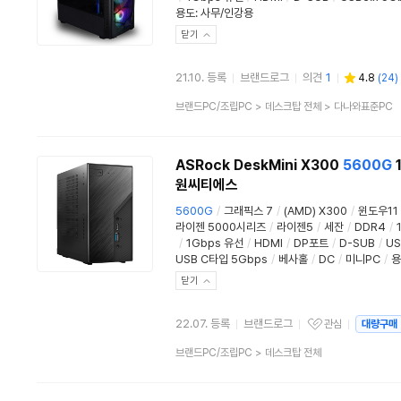
용도
:
사무/인강용
닫기
21.10. 등록
브랜드로그
의견
1
4.8
(
24
)
상
브랜드PC/조립PC
>
데스크탑 전체
>
다나와표준PC
품
분
류
ASRock DeskMini X300
5600G
1
원씨티에스
5600G
/
그래픽스 7
/
(AMD) X300
/
윈도우11
라이젠 5000시리즈
/
라이젠5
/
세잔
/
DDR4
/
/
1Gbps 유선
/
HDMI
/
DP포트
/
D-SUB
/
US
USB C타입 5Gbps
/
베사홀
/
DC
/
미니PC
/
용
닫기
22.07. 등록
브랜드로그
관심
대량구매
관심상품
상
브랜드PC/조립PC
>
데스크탑 전체
품
분
류