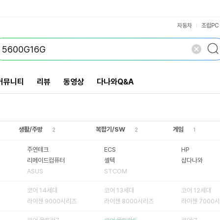
라이젠 9000시리즈
라이젠 8000시리즈
라이젠 7000시리즈
코어울트라 시리즈2
RTX 5070 Ti
RTX 5060 Ti
윈도우10 프로
RX 9070 XT
RX 9060 XT
그래픽 미포함
코어 울트라7
코어 울트라5
코어 14세대
코어 13세대
코어 12세대
RTX 5090
RTX 5080
RTX 5070
RTX 5060
RTX 3050
펜티엄 골드
외장 그래픽
M4시리즈
RX 9070
STCOM
VS검색
개 담김
라이젠7
128GB
64GB
32GB
ASUS
펜티엄
코어i7
코어i5
코어i3
8GB
삭제
검색
닫기
닫기
M4
자동차
조립PC
커뮤니티
리뷰
동영상
다나와Q&A
생활/주방
복합기/SW
게임
2
2
1
주연테크
ECS
HP
리메이드컴퓨터
셀텍
샵다나와
ASUS
STCOM
코어 14세대
코어 13세대
코어 12세대
라이젠 9000시리즈
라이젠 8000시리즈
라이젠 7000