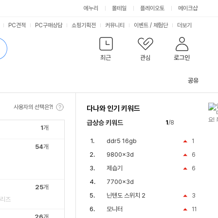
에누리
몰테일
플레이오토
메이크샵
PC견적
PC구매상담
쇼핑기획전
커뮤니티
이벤트
/
체험단
더보기
최근
관심
로그인
공유
관
련
사용자의 선택은?!
다나와 인기 키워드
컨
텐
급상승 키워드
1
/8
츠
1
개
ddr5 16gb
1
54
개
9800x3d
6
제습기
6
7700x3d
25
개
닌텐도 스위치 2
3
시리즈
모니터
11
26
개