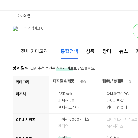
5600G16G : 다나와 통합검색
검색될 최소 가격 입력
검색될 최대 가격 입력
별점
별점
별점
별점
별점
별점
별점
별점
별점
별점
별점
별점
리뷰수
리뷰수
리뷰수
리뷰수
리뷰수
리뷰수
리뷰수
리뷰수
리뷰수
리뷰수
리뷰수
리뷰수
서비스
다나와 앱
전체 카테고리
통합검색
상품
장터
뉴스
상세검색
CM 추천 옵션은
하이라이트
로 강조했어요.
디지털 완제품
태블릿/휴대폰
459
3
카테고리
ASRock
다나와표준PC
제조사
피씨스토어
마이피씨샵
엔피씨코리아
영이네컴퓨터
라이젠 5000시리즈
코어울트라 시리즈2
CPU 시리즈
펜티엄
M4시리즈