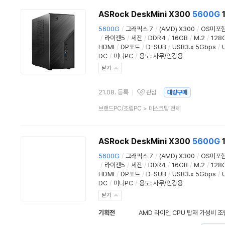
ASRock DeskMini X300
5600G
5600G
/
그래픽스 7
/
(AMD) X300
/
OS미포
/
라이젠5
/
세잔
/
DDR4
/
16GB
/
M.2
/
128
HDMI
/
DP포트
/
D-SUB
/
USB3.x 5Gbps
/
DC
/
미니PC
/
용도
:
사무/인강용
닫기
21.08. 등록
관심
대량구매
관심상품
상
브랜드PC/조립PC
>
데스크탑 전체
품
분
류
ASRock DeskMini X300
5600G
5600G
/
그래픽스 7
/
(AMD) X300
/
OS미포
/
라이젠5
/
세잔
/
DDR4
/
16GB
/
M.2
/
128
HDMI
/
DP포트
/
D-SUB
/
USB3.x 5Gbps
/
DC
/
미니PC
/
용도
:
사무/인강용
닫기
기획전
AMD 라이젠 CPU 탑재 가성비 조