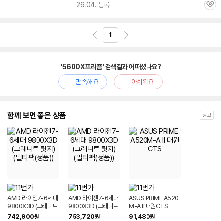
26.04. 등록
관
심
1
'5600X프리즘' 검색결과 어떠셨나요?
만족해요
아쉬워요
함께 보면 좋은 상품
광고
AMD 라이젠7-6세대
AMD 라이젠7-6세대
ASUS PRIME A520
9800X3D (그래니트
9800X3D (그래니트
M-A II 대원CTS
릿지) (멀티팩(정품))
릿지) (멀티팩(정품))
742,900
753,720
91,480
원
원
원