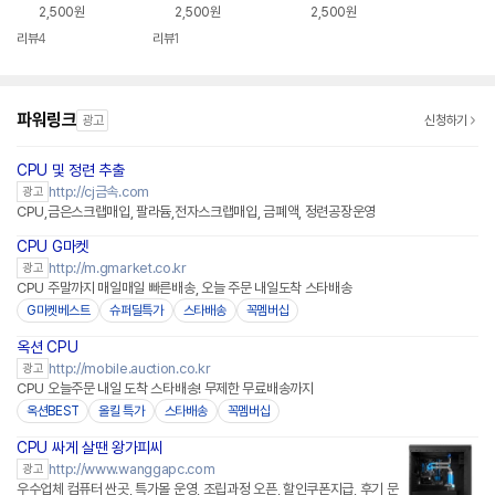
2,500원
2,500원
2,500원
리뷰
4
리뷰
1
파워링크
광고
신청하기
CPU 및 정련 추출
http://cj금속.com
광고
CPU,금은스크랩매입, 팔라듐,전자스크랩매입, 금폐액, 정련공장운영
CPU G마켓
http://m.gmarket.co.kr
광고
CPU 주말까지 매일매일 빠른배송, 오늘 주문 내일도착 스타배송
G마켓베스트
슈퍼딜특가
스타배송
꼭멤버십
옥션 CPU
http://mobile.auction.co.kr
광고
CPU 오늘주문 내일 도착 스타배송! 무제한 무료배송까지
옥션BEST
올킬 특가
스타배송
꼭멤버십
CPU 싸게 살땐 왕가피씨
http://www.wanggapc.com
광고
우수업체 컴퓨터 싼곳, 특가몰 운영, 조립과정 오픈, 할인쿠폰지급, 후기 문