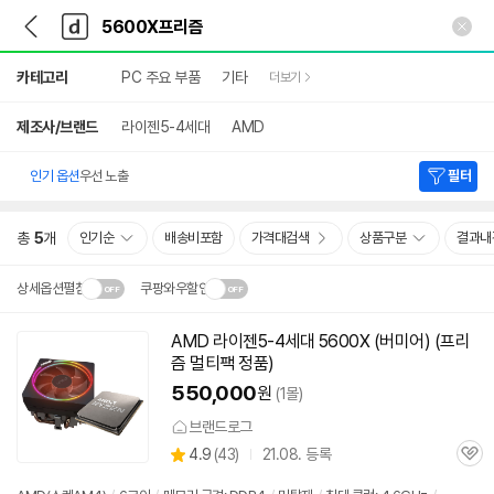
뒤
다
본문 바로가기
다
로
나
나
가
와
와
상
기
메
카테고리
PC 주요 부품
기타
더보기
세
인
검
색
제조사/브랜드
라이젠5-4세대
AMD
인기 옵션
우선 노출
필터
총
5
개
인기순
배송비포함
가격대검색
상품구분
결과내
상세옵션펼침
쿠팡와우할인
설치 환경·지역에 따라
AMD 라이젠5-4세대
5600X
(버미어) (
프리
닫
배송·설치비가 달라집니다.
즘
멀티팩 정품)
기
550,000
원
(1몰)
브랜드로그
상
4.9
(
43)
21.08. 등록
관
별
품
심
점