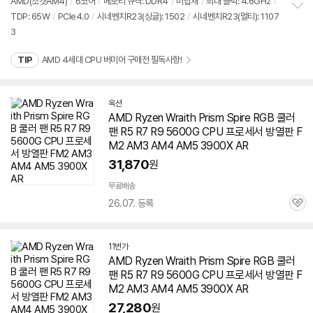
AMD(소켓AM4)
/
6코어
/
메모리 규격: DDR4
/
미탑재
/
최대 클럭: 4.6GHz
/
리
TDP: 65W
/
PCIe4.0
/
시네벤치R23(싱글): 1502
/
시네벤치R23(멀티): 1107
정
뷰
3
보
펼
치
TIP
AMD 4세대 CPU 버미어 구매전 필독사항!
기
옥션
AMD Ryzen Wraith Prism Spire RGB 쿨러
팬 R5 R7 R9 5600G CPU 프로세서 방열판 F
M2 AM3 AM4 AM5 3900X AR
31,870
원
무료배송
26.07. 등록
관
심
11번가
AMD Ryzen Wraith Prism Spire RGB 쿨러
팬 R5 R7 R9 5600G CPU 프로세서 방열판 F
M2 AM3 AM4 AM5 3900X AR
27,280
원